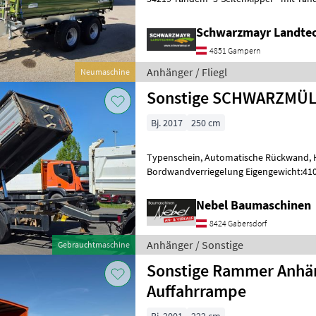
Gesamtgewicht 20000 kg (entspric
Schwarzmayr Landte
4851 Gampern
Anhänger / Fliegl
Neumaschine
Sonstige SCHWARZMÜ
Bj. 2017
250 cm
Typenschein, Automatische Rückwand, 
Bordwandverriegelung Eigengewicht:410
Anhänger Tandem
Nebel Baumaschinen
8424 Gabersdorf
Anhänger / Sonstige
Gebrauchtmaschine
Sonstige Rammer Anhän
Auffahrrampe