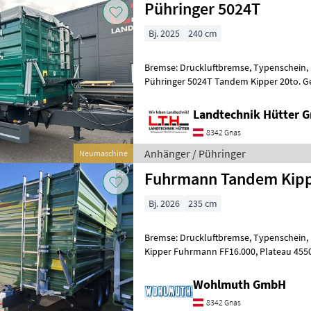
Pühringer 5024T
Bj. 2025
240 cm
Bremse: Druckluftbremse, Typenschein, 
Pühringer 5024T Tandem Kipper 20to. G
Abdeckplane kompl. mit Aufstieg und St
Landtechnik Hütter 
8342 Gnas
Anhänger / Pühringer
Neumaschine
Fuhrmann Tandem Kipp
Bj. 2026
235 cm
Bremse: Druckluftbremse, Typenschein,
Kipper Fuhrmann FF16.000, Plateau 4550x2350x600+600+600,
Wohlmuth GmbH
8342 Gnas