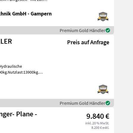
chnik GmbH - Gampern
Premium Gold Händler
LLER
Preis auf Anfrage
Hydraulische
0kg.Nutzlast:13900kg.
Premium Gold Händler
ger- Plane -
9.840 €
inkl. 20 % MwSt.
8.200 € exkl.