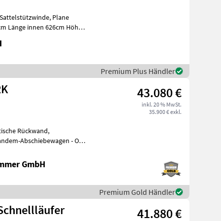
Sattelstützwinde, Plane
22cm Länge innen 626cm Höhe
e
H
Premium Plus Händler
RK
43.080 €
inkl. 20 % MwSt.
35.900 € exkl.
tische Rückwand,
Tandem-Abschiebewagen - OL
 t (mit Kugel
ammer GmbH
Premium Gold Händler
hler OL TDK 180 NHR Schnellläufer
41.880 €