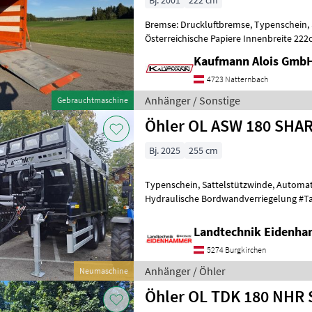
Bj. 2001
222 cm
Bremse: Druckluftbremse, Typenschein, 
Österreichische Papiere Innenbreite 2
innen 262cm Hydraulische Auffahrramp
Kaufmann Alois Gmb
4723 Natternbach
Anhänger / Sonstige
Gebrauchtmaschine
Öhler OL ASW 180 SHA
Bj. 2025
255 cm
Typenschein, Sattelstützwinde, Automa
Hydraulische Bordwandverriegelung #
ASW 180 SHARK# -zul. Gesamtgewicht: 18
Landtechnik Eidenh
5274 Burgkirchen
Anhänger / Öhler
Neumaschine
Ö