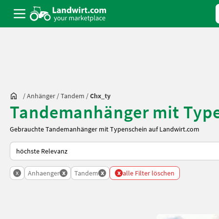
/
Anhänger
/
Tandem
/
Chx_ty
Tandemanhänger mit Type
Gebrauchte Tandemanhänger mit Typenschein auf Landwirt.com
So wird auf Landwirt.com sortiert
x
x
x
x
Anhaenger
Tandem
alle Filter löschen