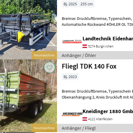
Bj. 2025
255 cm
Bremse: Druckluftbremse, Typenschein, 
Automatische Rückwand #ÖHLER OL TDK 180 NHR SCH
zul. Gesamtgewicht: 18 t -Kastenmaß in
Landtechnik Eidenh
5274 Burgkirchen
Anhänger / Öhler
Neumaschine
Fliegl TDK 140 Fox
Bj. 2023
Bremse: Druckluftbremse, Typenschein B
Obenanhängung 2, Kreis Druckluft mit ALB Regler 40km/h Ausführung
Parabelferderung Jumbo Titan Aggreg
Kneidinger 1880 Gmb
4121 Altenfelden
Anhänger / Fliegl
Neumaschine