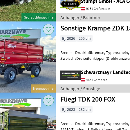
Stumpf GmbH - ACA C
9131 Grafenstein
Anhänger / Brantner
Gebrauchtmaschine
Sonstige Krampe ZDK 18
Bj. 2026
255 cm
Bremse: Druckluftbremse, Typenschein, Plane
Zweiachs­Dreiseitenkipper (Drehkranzwagen) - Eigengewi
Bordwänden 80 + 80 cm ca. 4.620 kg (au
Schwarzmayr Landte
4851 Gampern
Anhänger / Sonstige
Neumaschine
Fliegl TDK 200 FOX
Bj. 2023
232 cm
Bremse: Druckluftbremse, Typenschein, S
54219 Tandem- 3-Seitenkipper - mit Tandem Fahrgestell - mit zul.