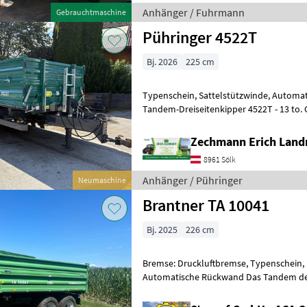
Anhänger / Fuhrmann
Gebrauchtmaschine
Pühringer 4522T
Bj. 2026
225 cm
Typenschein, Sattelstützwinde, Automa
Tandem-Dreiseitenkipper 4522T - 13 to. Gesamtgewicht - 2-Leiter
Druckluftbremse mit ALB-Regler - 40 Km
Zechmann Erich Land
8961 Sölk
Anhänger / Pühringer
Neumaschine
Brantner TA 10041
Bj. 2025
226 cm
Bremse: Druckluftbremse, Typenschein, 
Automatische Rückwand Das Tandem der Marke
10041 , ist ein hochwertige