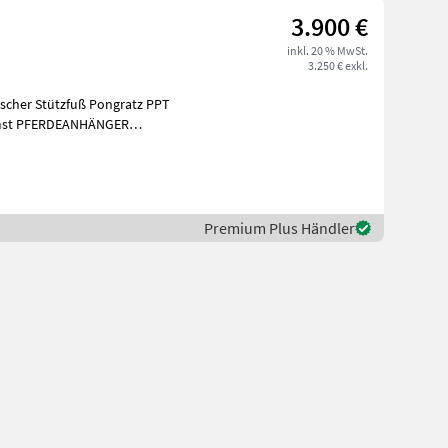
3.900 €
inkl. 20 % MwSt.
3.250 € exkl.
ischer Stützfuß Pongratz PPT
remst PFERDEANHÄNGER
Ihnen unnötige War
Premium Plus Händler