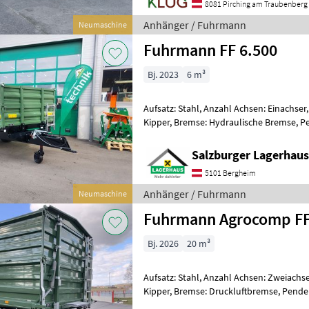
8081 Pirching am Traubenberg
Anhänger / Fuhrmann
Neumaschine
Fuhrmann FF 6.500
Bj. 2023
6 m³
Aufsatz: Stahl, Anzahl Achsen: Einachser,
Kipper, Bremse: Hydraulische Bremse, 
Typenschein Neuer Einachs 3-Seiten Ki
Salzburger Lagerhaus
5101 Bergheim
Anhänger / Fuhrmann
Neumaschine
Fuhrmann Agrocomp FF
Bj. 2026
20 m³
Aufsatz: Stahl, Anzahl Achsen: Zweiachse
Kipper, Bremse: Druckluftbremse, Pend
Fuhrmann Agrocomp 18 Tonner Zweiach