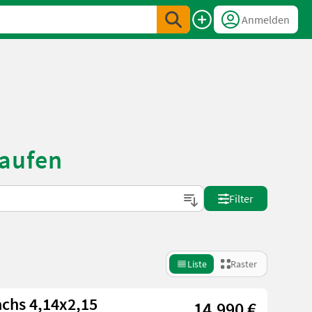
Anmelden
kaufen
Filter
Liste
Raster
chs 4,14x2,15
14.990 €