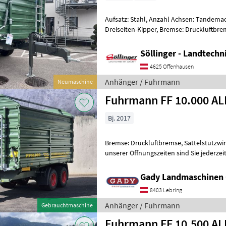
Aufsatz: Stahl, Anzahl Achsen: Tandemac
Dreiseiten-Kipper, Bremse: Druckluftbre
Bordwände, Sattelstützwinde Tandemki
Söllinger - Landtech
4625 Offenhausen
Anhänger / Fuhrmann
Neumaschine
Bj. 2017
Bremse: Druckluftbremse, Sattelstützwinde 
unserer Öffnungszeiten sind Sie jederzei
unsere Modelle vor Ort zu besic
Gady Landmaschinen
8403 Lebring
Anhänger / Fuhrmann
Gebrauchtmaschine
Fuhrmann FF 10.500 AL