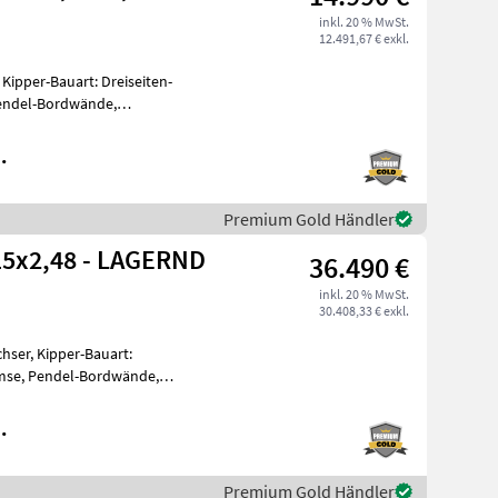
inkl. 20 % MwSt.
12.491,67 € exkl.
 Kipper-Bauart: Dreiseiten-
Pendel-Bordwände,
Einachskipp
.
Premium Gold Händler
15x2,48 - LAGERND
36.490 €
inkl. 20 % MwSt.
30.408,33 € exkl.
hser, Kipper-Bauart:
emse, Pendel-Bordwände,
ein, Sattelstützwinde Neuer, lagernder Fu
.
Premium Gold Händler