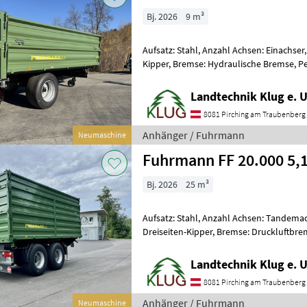
Bj. 2026
9 m³
Aufsatz: Stahl, Anzahl Achsen: Einachser,
Kipper, Bremse: Hydraulische Bremse, 
Typenschein Neuer FUHRMANN FF 8.000 
Landtechnik Klug e. U
8081 Pirching am Traubenberg
Anhänger / Fuhrmann
Neumaschine
Fuhrmann FF 20.000 5,
Bj. 2026
25 m³
Aufsatz: Stahl, Anzahl Achsen: Tandemac
Dreiseiten-Kipper, Bremse: Druckluftbr
Typensch
Landtechnik Klug e. U
8081 Pirching am Traubenberg
Anhänger / Fuhrmann
Neumaschine