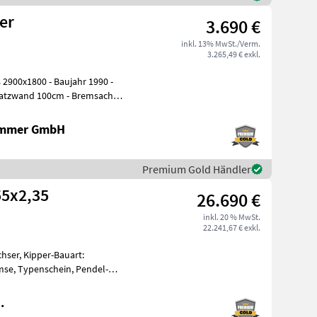
pper
3.690 €
inkl. 13% MwSt./Verm.
3.265,49 € exkl.
ammer GmbH
Premium Gold Händler
55x2,35
26.690 €
inkl. 20 % MwSt.
22.241,67 € exkl.
hser, Kipper-Bauart:
mse, Typenschein, Pendel-
UHRMANN FF 1
.