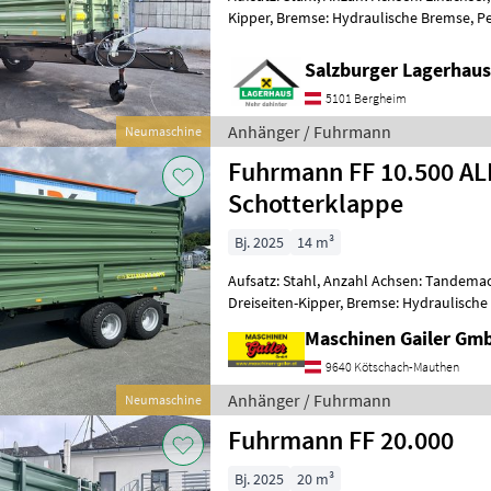
Kipper, Bremse: Hydraulische Bremse, 
Fuhrmann Kipper 6, 5 Tonnen Einachs ve
Salzburger Lagerhaus
5101 Bergheim
Anhänger / Fuhrmann
Neumaschine
Fuhrmann FF 10.500 AL
Schotterklappe
Bj. 2025
14 m³
Aufsatz: Stahl, Anzahl Achsen: Tandemac
Dreiseiten-Kipper, Bremse: Hydraulisch
Pendel-Bordwände, Typenschein, Sattel
Maschinen Gailer Gm
9640 Kötschach-Mauthen
Anhänger / Fuhrmann
Neumaschine
Fuhrmann FF 20.000
Bj. 2025
20 m³