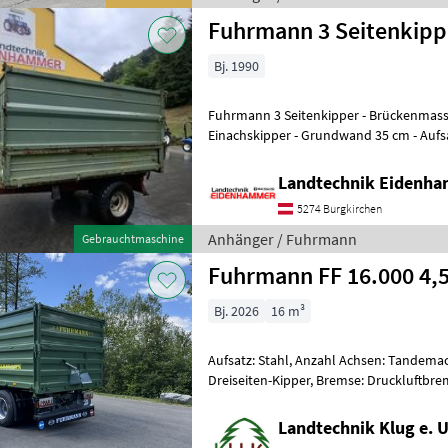
Fuhrmann 3 Seitenki
Bj. 1990
Fuhrmann 3 Seitenkipper - Brückenmass 2900x1800 - Baujahr 1990 -
Einachskipper - Grundwand 35 cm - Aufsatzwand 100cm - Bremsachse
mit Umsteckbremse - Re
Landtechnik Eidenh
5274 Burgkirchen
Anhänger / Fuhrmann
Gebrauchtmaschine
Fuhrmann FF 16.000 4,
Bj. 2026
16 m³
Aufsatz: Stahl, Anzahl Achsen: Tandemac
Dreiseiten-Kipper, Bremse: Druckluftbre
Bordwände, Sattelstützwinde Neuer F
Landtechnik Klug e. U