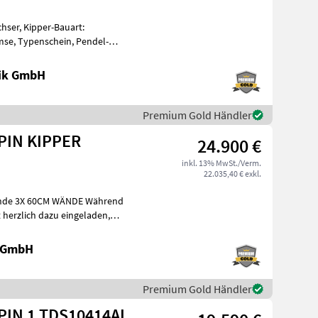
hser, Kipper-Bauart:
mse, Typenschein, Pendel-
pper + höc
nik GmbH
Premium Gold Händler
Fuhrmann FF 10.000 ALPIN KIPPER
24.900 €
inkl. 13% MwSt./Verm.
22.035,40 € exkl.
3X 60CM WÄNDE Während
t herzlich dazu eingeladen,
 GmbH
Premium Gold Händler
PIN 1 TDS10414AL