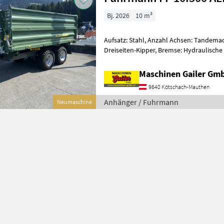
Bj. 2026
10 m³
Aufsatz: Stahl, Anzahl Achsen: Tandemac
Dreiseiten-Kipper, Bremse: Hydraulisch
Pendel-Bordwände Neuer Tandem-3 Seit
Maschinen Gailer Gm
9640 Kötschach-Mauthen
Anhänger / Fuhrmann
Neumaschine