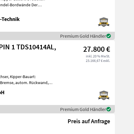
Pendel-Bordwände Der
rfügt
-Technik
Premium Gold Händler
PIN 1 TDS10414AL,
27.800 €
inkl. 20 % MwSt.
23.166,67 € exkl.
hser, Kipper-Bauart:
e Bremse, autom. Rückwand,
stützwinde
bH
Premium Gold Händler
Preis auf Anfrage