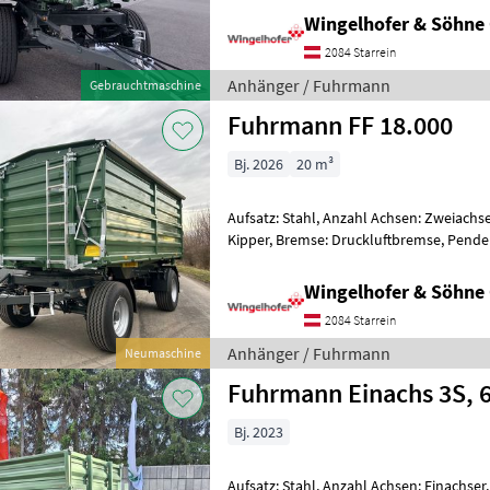
Wingelhofer & Söhn
2084 Starrein
Anhänger / Fuhrmann
Gebrauchtmaschine
Fuhrmann FF 18.000
Bj. 2026
20 m³
Aufsatz: Stahl, Anzahl Achsen: Zweiachse
Kipper, Bremse: Druckluftbremse, Pend
Plane serienmäßige Ausrüstung - höchs
Wingelhofer & Söhn
2084 Starrein
Anhänger / Fuhrmann
Neumaschine
Fuhrmann Einachs 3S, 6
Bj. 2023
Aufsatz: Stahl, Anzahl Achsen: Einachser,