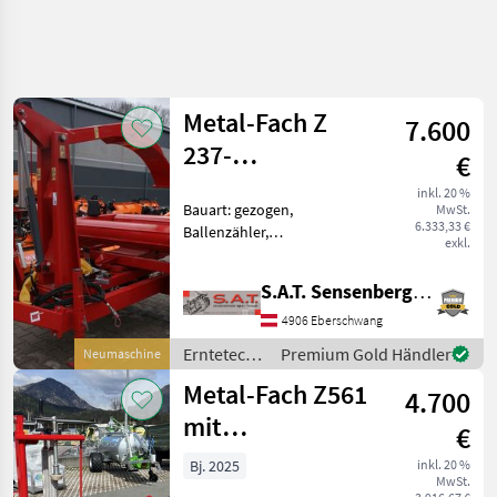
Metal-Fach Z
7.600
237-
€
Wickelmaschine-
inkl. 20 %
Bauart: gezogen,
MwSt.
NEU
6.333,33 €
Ballenzähler,
exkl.
Bowdenzugbedienung
Neue Metall- Fach
S.A.T. Sensenberger Agrar-Technik
Ballenwickelmaschine Z
237 - mit Ladearm - für
4906 Eberschwang
Folien von 500 und 750 mm
Erntetechnik
Premium Gold Händler
Neumaschine
- Gewicht ca 950 kg -
Grünland /
Metal-Fach Z561
4.700
Metal-Fach
mit
€
Elektroantrieb
Bj. 2025
inkl. 20 %
MwSt.