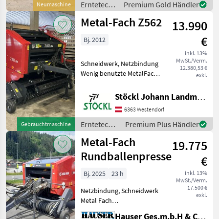
Erntetechnik
Premium Gold Händler
Neumaschine
Schwenkrad -Folienbreite
Grünland /
500 und 750 mm
Metal-Fach Z562
13.990
Metal-Fach
€
Bj. 2012
inkl. 13%
MwSt./Verm.
Schneidwerk, Netzbindung
12.380,53 €
Wenig benutzte MetalFach
exkl.
Rundballenpresse, mit
Schneidwerk, Netzbindung,
Stöckl Johann Landmaschinen GesmbH & Co KG
breites Pickup, ca. 1500
6363 Westendorf
Ballen gepresst, (B)
Erntetechnik Grünland
Erntetechnik
Premium Plus Händler
Gebrauchtmaschine
Grünland /
Metal-Fach
19.775
Metal-Fach
Rundballenpresse
€
Bj. 2025
23 h
inkl. 13%
MwSt./Verm.
17.500 €
Netzbindung, Schneidwerk
exkl.
Metal Fach
Rundballenpresse, ca. 500
Hauser Ges.m.b.H & Co.KG