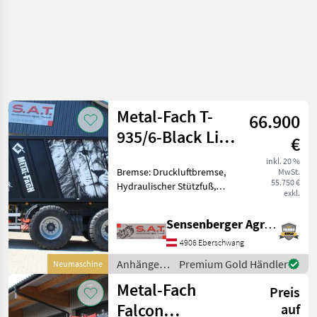
Metal-Fach T-
66.900
935/6-Black Lion
€
Power
inkl. 20 %
Bremse: Druckluftbremse,
MwSt.
55.750 €
Hydraulischer Stützfuß,
exkl.
Lenkachse, Automatische
Rückwand Metal-Fach
Sensenberger Agrar-Technik
Abschiebewagen T-935/6 !!!!
Im Bild neben den
4906 Eberschwang
Abschieber steht ein 10 to T
Anhänger /
Premium Gold Händler
Neumaschine
Metal-Fach
Metal-Fach
Preis
Falcon
auf