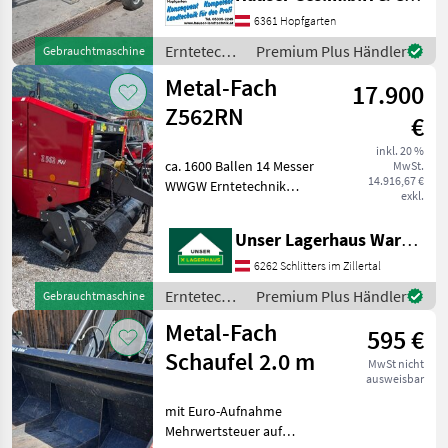
Ballen 11 Messer
Schneidwerk hydraulische
6361 Hopfgarten
Bremse AS Bereifung
Erntetechnik
Premium Plus Händler
Gebrauchtmaschine
neuwertiger Zustand
Grünland /
Metal-Fach
Kunde hat a
17.900
Metal-Fach
Z562RN
€
inkl. 20 %
ca. 1600 Ballen 14 Messer
MwSt.
14.916,67 €
WWGW Erntetechnik
exkl.
Grünland
Rundballenpressen
Unser Lagerhaus Warenhandelsges.m.b.H.
6262 Schlitters im Zillertal
Erntetechnik
Premium Plus Händler
Gebrauchtmaschine
Grünland /
Metal-Fach
595 €
Metal-Fach
Schaufel 2.0 m
MwSt nicht
ausweisbar
mit Euro-Aufnahme
Mehrwertsteuer auf