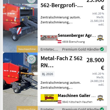
562-Bergprofi-
€
Ballenpresse
inkl. 20 %
Zentralschmierung: autom.
MwSt.
21.583,33 €
Zentralschmierung,
exkl.
Ballenrampe, Netzbindung,
Schneidwerk
Sensenberger Agrar-Technik
Rundballenpresse
Metalfach RN 562 ++Der
4906 Eberschwang
absolute Bergprofi++
Erntetechnik
Premium Gold Händler
Neumaschine
++Neues Modell-Tausend
Grünland /
Metal-Fach Z 562
28.900
Metal-Fach
RN
€
Bergausführung
Bj. 2026
inkl. 20 %
MwSt.
Schneidwerk
24.083,33 €
Zentralschmierung: autom.
Bremse
exkl.
Zentralschmierung,
Ballenkammer: feste
Maschinen Gailer GmbH
Ballenkammer,
Ballenrampe, Netzbindung,
9640 Kötschach-Mauthen
Schneidwerk neue
Erntetechnik
Premium Gold Händler
Neumaschine