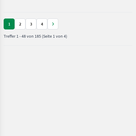
Grünland /
Details: - Selbstlader mi
Metal-Fach
1
2
3
4
Treffer
1
-
48
von
185
(Seite 1 von 4)