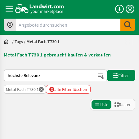
Angebote durchsuchen
/
Tags
/
Metal Fach T730 1
Metal Fach T730 1 gebraucht kaufen & verkaufen
So wird auf Landwirt.com sortiert
Filter
x
x
Metal Fach T730 1
alle Filter löschen
Liste
Raster
Suche