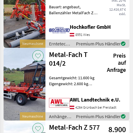
inkl. 20 %
MwSt.
Bauart: angebaut,
12.416,67 €
Ballenzähler MetalFach Z
exkl.
629 Rundballenwickler
inklusive Bedienterminal
Hochkofler GmbH
sofort verfügbar
8551 Wies
Ballenaufsteller optional
Erntetechnik Grünland Wi
Erntetechnik
Premium Plus Händler
Neumaschine
Grünland /
Metal-Fach T
Preis
Metal-Fach
014/2
auf
Anfrage
Gesamtgewicht: 11.600 kg
Eigengewicht: 2.600 kg
Nutzlast: 9.000 kg -
Druckluft Bremse 2 Leiter
AWL Landtechnik e.U.
mit ALB Regler - Bereifung
500/50-17 - COC
4264 Grünbach bei Freistadt
Europäische Homologati
Anhänger /
Premium Plus Händler
Neumaschine
Metal-Fach
Metal-Fach Z 577
8.900