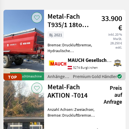
verfeinern
Metal-Fach
33.900
Kategorie
Land
Filter
2
T935/1 18to
€
Nutzlast
185
Bj. 2021
inkl. 20 %
AKTUELLER
Zurücksetzen
Ergebnisse
MwSt.
Muldenkipper
PFAD
28.250 €
anzeigen
Bremse: Druckluftbremse,
exkl.
Metal
Hydraulische
Fach
Bordwandverriegelung,
T730 1
MAUCH Gesellschaft m.b.H. & Co.KG
hydr.
Bordwandverriegelung,
5274 Burgkirchen
KATEGORIE
Automatische Rückwand,
WÄHLEN
Anhänger /
Premium Gold Händler
TOP
Gebrauchtmaschine
Hydraulischer Stützfuß Hier
Metal-Fach
Metal-Fach
wird ein sehr schöner
Landtechnik
185
Preis
Metal-Fa
AKTION -T014
auf
MARKTPLATZ
Anfrage
Anzahl Achsen: Zweiachser,
Marktplatz
Händlerangebote
Kleinanzeigen
Bremse: Druckluftbremse,
Druckluftbremse mit ALB !!!
AKTION -