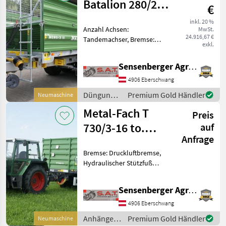
Batalion 280/2-
€
Dungstreuer-
inkl. 20 %
Anzahl Achsen:
MwSt.
NEU
24.916,67 €
Tandemachser, Bremse:
exkl.
Druckluftbremse mit ALB,
Hydraulischer Vorschub
Sensenberger Agrar-Technik
Neuer Metall Fach
Dungstreuer 280 - Zul.
4906 Eberschwang
Gesamtgewicht : 12.00 kg -
Düngung
Premium Gold Händler
Neumaschine
Gefedertes T
und
Metal-Fach T
Preis
Beregnung
/ Metal-
730/3-16 to.
auf
Fach
Anfrage
Tandemkipper-
Bremse: Druckluftbremse,
NEU
Hydraulischer Stützfuß
Neuer Metal-Fach Tandem-
3-Seiten Kipper -16to
Sensenberger Agrar-Technik
höchstzulässiges
Gesamtgewicht -40 Km/h
4906 Eberschwang
Ausführung -ADR-Achsen
Anhänger /
Premium Gold Händler
Neumaschine
-2-L