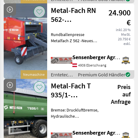
Rundballenpresse Baujahr
Grünland /
Metal-Fach RN
2025 mit folgender Aus
24.900
Metal-Fach
562-
€
Ballenpresse
inkl. 20 %
Rundballenpresse
MwSt.
20.750 €
Metalfach Z 562 -Neues
exkl.
Modell -Elektronische
Steuerung mit
Sensenberger Agrar-Technik
Füllstandsanzeige -
Netzbindung -Rotor mit 13
4906 Eberschwang
Schneidmessern -16-
Erntetechnik
Premium Gold Händler
Neumaschine
Walzen-Ballenkammer
Grünland /
Metal-Fach T
Preis
Metal-Fach
935/1-
auf
Anfrage
Muldenkipper
Bremse: Druckluftbremse,
Hydraulische
Bordwandverriegelung,
Plane, Automatische
Sensenberger Agrar-Technik
Rückwand, Lenkachse,