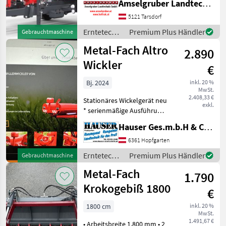
Amselgruber Landtechnik GmbH
Umwicklungszähler
Folienabschneider
5121 Tarsdorf
Mechanische oder
Erntetechnik
Premium Plus Händler
Gebrauchtmaschine
hydraulische Steuerung
Grünland /
Metal-Fach Altro
Folienvorstreck
2.890
Metal-Fach
Wickler
€
Bj. 2024
inkl. 20 %
MwSt.
2.408,33 €
Stationäres Wickelgerät neu
exkl.
* serienmäßige Ausführung
* 750er Folienvorstrecker *
Hauser Ges.m.b.H & Co.KG
elektronischer Ballenzähler
* hydraulischer Antrieb *
6361 Hopfgarten
Abschneidmesser * Gew
Erntetechnik
Premium Plus Händler
Gebrauchtmaschine
Grünland /
Metal-Fach
1.790
Metal-Fach
Krokogebiß 1800
€
1800 cm
inkl. 20 %
MwSt.
1.491,67 €
• Arbeitsbreite 1.800 mm • 2