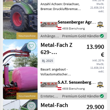
inkl. 20 %
Anzahl Achsen: Dreiachser,
MwSt.
Tridem
21.658,33 €
Bremse: Druckluftbremse,
exkl.
Druckluftbremse mit ALB
Neuer Metal-Fach T019
Sensenberger Agrar-Technik
Ballenwagen
Ballentransportanhänger
4906 Eberschwang
+++Vergleichen Sie die
Anhänger /
Premium Gold Händler
Neumaschine
Details v
Metal-Fach
Metal-Fach Z
13.990
629-
€
Vollautomatischer
Bj. 2025
inkl. 20 %
MwSt.
Dreipunktwickler
11.658,33 €
Bauart: angebaut -
exkl.
Vollautomatischer
Dreipunktwickler -750er
S.A.T. Sensenberger Agrar-Technik
Folienvorstrecker -
Computersteuerung -
4906 Eberschwang
Halterung für 2 Ersatzrollen
Erntetechnik
Premium Gold Händler
Neumaschine
-Bodenstützwalze
Grünland /
Metal-Fach
Technische Dat
29.900
Metal-Fach