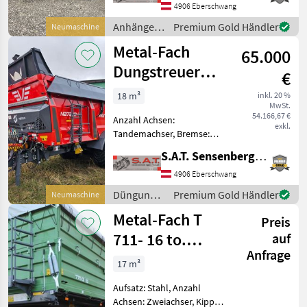
Hydraulischer Stützfuß
4906 Eberschwang
Metalfach Muldenkipper T
Anhänger /
Premium Gold Händler
Neumaschine
935/1 -Gesamtlänge/G
Metal-Fach
Metal-Fach
65.000
Dungstreuer
€
Viking 272/3-
18 m³
inkl. 20 %
MwSt.
20tonnen-NEU
54.166,67 €
Anzahl Achsen:
exkl.
Tandemachser, Bremse:
Druckluftbremse mit ALB,
S.A.T. Sensenberger Agrar-Technik
Hydraulischer Vorschub
Neuer Metallfach
4906 Eberschwang
Dungstreuer Viking 272/3 -
Düngung
Premium Gold Händler
Neumaschine
Sofort verfügbar! -Geeignet
und
Metal-Fach T
für Kalk-
Preis
Beregnung
/ Metal-
711- 16 to.
auf
Fach
Anfrage
Zweiachskipper-
17 m³
NEU
Aufsatz: Stahl, Anzahl
Achsen: Zweiachser, Kipper-