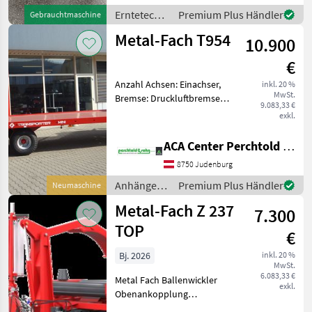
Ballen gewickelt, wurde nur
Erntetechnik
Premium Plus Händler
Gebrauchtmaschine
für Eigengebraucht
Grünland /
Metal-Fach T954
verwendet kann a
10.900
Metal-Fach
€
Anzahl Achsen: Einachser,
inkl. 20 %
MwSt.
Bremse: Druckluftbremse,
9.083,33 €
Hydraulischer Stützfuß
exkl.
Ballenanhänger + Nutzlast:
5900 kg + Eigengewicht:
ACA Center Perchtold - Perchtold & Sohn GmbH
1500 kg + Bereifung 400/60-
8750 Judenburg
15, 5 + Druc
Anhänger /
Premium Plus Händler
Neumaschine
Metal-Fach
Metal-Fach Z 237
7.300
TOP
€
Bj. 2026
inkl. 20 %
MwSt.
6.083,33 €
Metal Fach Ballenwickler
exkl.
Obenankopplung
Abstützfuss elektronischer