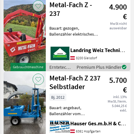
Metal-Fach Z -
4.900
Metal-Fach
237
€
MwSt nicht
Bauart: gezogen,
ausweisbar
Ballenzähler elektrisches
Zählwerk 750mm
Folienvorstecker ca. 500
Landring Weiz Technikzentrum Süd
Ballen Erntetechnik
Grünland Wickelmaschinen
8200 Gleisdorf
Erntetechnik
Premium Plus Händler
Gebrauchtmaschine
Grünland /
Metal-Fach Z 237
5.700
Metal-Fach
Selbstlader
€
Bj. 2012
inkl. 13%
MwSt./Verm.
5.044,25 €
Bauart: angebaut,
exkl.
Ballenzähler vom
Vorbesitzer auf 3 Punkt
Hauser Ges.m.b.H & Co.KG
umgebaut, voll
funktionstauglich ca. 1500
6361 Hopfgarten