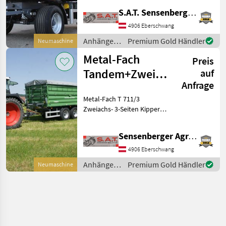
Bauart: Dreiseiten-Kipper,
S.A.T. Sensenberger Agrar-Technik
Bremse: Druckluftbremse,
Plane Neuer Metal-Fach
4906 Eberschwang
Zweiachs- 3-Seiten Kipper
Anhänger /
Premium Gold Händler
Neumaschine
-16to höchstzuläs
Metal-Fach
Metal-Fach
Preis
Tandem+Zweiachskipper-
auf
Anfrage
16 to. NEU
Metal-Fach T 711/3
Zweiachs- 3-Seiten Kipper +
Tandemkipper T 730/3
-16to höchstzulässiges
Sensenberger Agrar-Technik
Gesamtgewicht -40 Km/h
Ausführung -ADR-Achsen
4906 Eberschwang
-2-Leiter Haldex Druckl
Anhänger /
Premium Gold Händler
Neumaschine
Metal-Fach