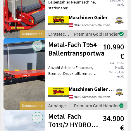
3.916,67 €
Ballenzähler Neumaschine,
exkl.
stationärer
Rundballenwickler mit
Maschinen Gailer GmbH
Elektroantrieb * Antrieb
über Elektromotor 220 Volt
9640 Kötschach-Mauthen
* 3-Punkt-Anbau für Traktor
Erntetechnik
Premium Gold Händler
Neumaschine
(Transport) * elektris
Grünland /
Metal-Fach T954
10.990
Metal-Fach
Ballentransportwagen
€
inkl. 20 %
Anzahl Achsen: Einachser,
MwSt.
9.158,33 €
Bremse: Druckluftbremse,
exkl.
Hydraulischer Stützfuß *
Nutzlast: 5900 kg *
Maschinen Gailer GmbH
Eigengewicht: 1500 kg *
Bereifung 400/60-15, 5 *
9640 Kötschach-Mauthen
Druckluftbremse 2
Anhänger /
Premium Gold Händler
Neumaschine
Metal-Fach
Metal-Fach
34.900
T019/2 HYDRO-
€