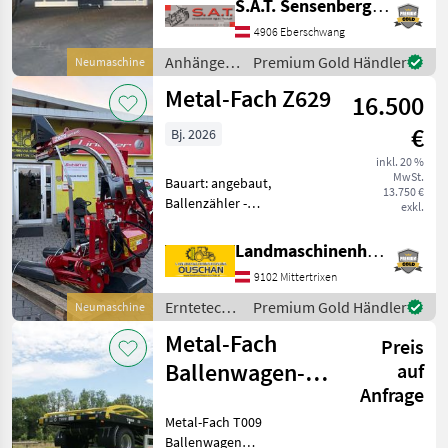
S.A.T. Sensenberger Agrar-Technik
Ballentransportwagen T014
!!! -Typ T014/2 -
4906 Eberschwang
Druckluftbremse mit ALB
Anhänger /
Premium Gold Händler
Neumaschine
Regler -L
Metal-Fach
Metal-Fach Z629
16.500
€
Bj. 2026
inkl. 20 %
MwSt.
Bauart: angebaut,
13.750 €
Ballenzähler -
exkl.
Vollautomatischer
Dreipunktwickler -mit
Landmaschinenhandel Ouschan Anton
Ballenaufsteller -Baujahr
9102 Mittertrixen
2026 -Eigengewicht 750kg -
Bodenstützwalze -
Erntetechnik
Premium Gold Händler
Neumaschine
automatischer Folie
Grünland /
Metal-Fach
Preis
Metal-Fach
Ballenwagen-15
auf
Anfrage
to.
Metal-Fach T009
Ballenwagen