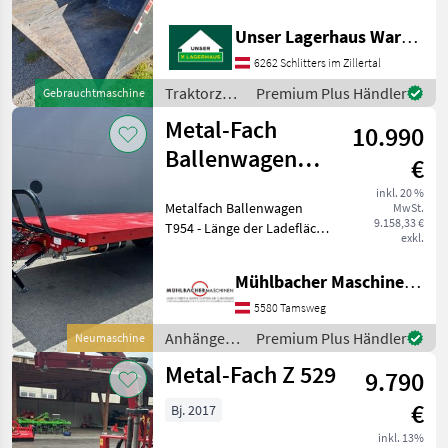
Rechnung nicht ausweisbar
! Informieren Sie sich bitte
Unser Lagerhaus Warenhandelsges.m.b.H.
vor Fahrt-Antritt
telefonisch, ob die von
6262 Schlitters im Zillertal
Ihnenangefragte Maschine
Traktorzubehör
Premium Plus Händler
Gebrauchtmaschine
ak
/ Metal-
Metal-Fach
10.990
Fach
Ballenwagen
€
Plateauanhänger
inkl. 20 %
Metalfach Ballenwagen
MwSt.
T954
9.158,33 €
T954 - Länge der Ladefläche
Kombibremse
exkl.
ca. 596cm - Breite der
Ladefläche ca. 244cm -
Mühlbacher Maschinen GmbH
Gesamtlänge ca. 814cm -
Höhe der Ladefläche ca.
5580 Tamsweg
105cm - Kombib
Anhänger /
Premium Plus Händler
Neumaschine
Metal-Fach
Metal-Fach Z 529
9.790
€
Bj. 2017
inkl. 13%