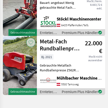
MwSt./Verm.
Bauart: angebaut Wenig
8.663,72 €
gebrauchte Metal Fach
exkl.
Dreipunktwickelmaschine Z
529. (a) Erntetechnik
Stöckl Maschinencenter
Grünland Wickelmaschinen
6405 Pfaffenhofen/Telfs
Erntetechnik
Premium Plus Händler
Gebrauchtmaschine
Grünland /
Metal-Fach
22.000
Metal-Fach
Rundballenpresse
€
Z562RN,
Bj. 2021
MwSt nicht
ausweisbar
Privatverkauf
Gebrauchte Metalfach
Rundballenpresse Z562RN
PRIVATVERKAUF - bitte um
Mühlbacher Maschinen GmbH
Kontaktaufnahme mit dem
Verkäufer
5580 Tamsweg
0.6.6.0.6.6.9.1.1.7.1 - Baujahr
Erntetechnik
Premium Plus Händler
Gebrauchtmaschine
2021 - 13 Messer Schne
Grünland /
Metal-Fach