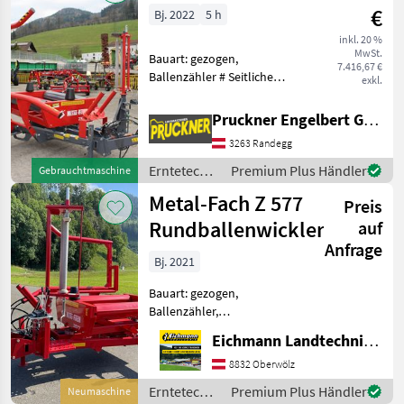
€
Bj. 2022
5 h
inkl. 20 %
MwSt.
Bauart: gezogen,
7.416,67 €
Ballenzähler # Seitliche
exkl.
Beladung # Hydraulischer
Maschinenbetrieb #
Pruckner Engelbert GmbH
Abstützfuß # inkl.
3263 Randegg
Ballenaufsteller #
Elektronischer
Erntetechnik
Premium Plus Händler
Gebrauchtmaschine
Umwicklungszähler # au
Grünland /
Metal-Fach Z 577
Preis
Metal-Fach
Rundballenwickler
auf
Anfrage
Bj. 2021
Bauart: gezogen,
Ballenzähler,
Bowdenzugbedienung
Eichmann Landtechnik GmbH
Sofort Verfügbar! Metal-
Fach Z 577
8832 Oberwölz
Ballenwickelmaschine mit
Erntetechnik
Premium Plus Händler
Neumaschine
Seitenlader. Ausstattung &