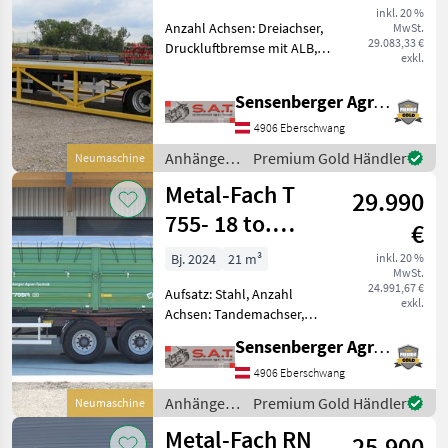
WALL-20to
inkl. 20 %
Anzahl Achsen: Dreiachser,
MwSt.
Gesamtgewicht
29.083,33 €
Druckluftbremse mit ALB,
exkl.
Bremse: Druckluftbremse
Metal-Fach Ballenwagen,
Sensenberger Agrar-Technik
Ballenanhänger,
Ballentransportwagen mit
4906 Eberschwang
hydraulischer Ladungssiche
Anhänger /
Premium Gold Händler
Neumaschine
Metal-Fach
Metal-Fach T
29.990
755- 18 to.
€
Tandemkipper-
Bj. 2024
21 m³
inkl. 20 %
MwSt.
NEU
24.991,67 €
Aufsatz: Stahl, Anzahl
exkl.
Achsen: Tandemachser,
Kipper-Bauart: Dreiseiten-
Sensenberger Agrar-Technik
Kipper, Bremse:
Druckluftbremse,
4906 Eberschwang
Mittelrunge, Plane,
Anhänger /
Premium Gold Händler
Neumaschine
Hydraulischer Stützfuß
Metal-Fach
Metal-Fach RN
Neuer Metal Fach T 755-T
25.900