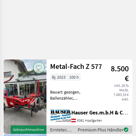
Metal-Fach Z 577
8.500
€
Bj. 2023
100 h
inkl. 20 %
MwSt.
Bauart: gezogen,
7.083,33 €
Ballenzähler,
exkl.
Bowdenzugbedienung
Metal Fach Seitenlader Top
Hauser Ges.m.b.H & Co.KG
zusatnd wenig benützt
6361 Hopfgarten
umgestiegen auf Kombi
Presse bis 1000kg Ballen!
Erntetechnik
Premium Plus Händler
Gebrauchtmaschine
Bowdenzug Bed
Grünland /