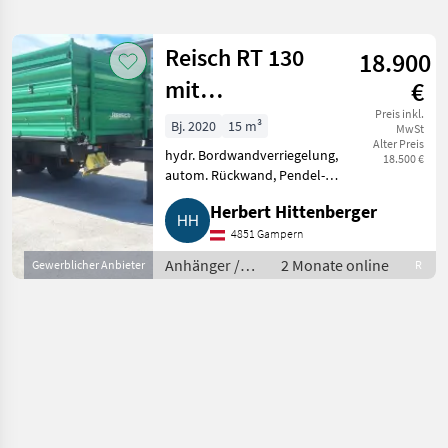
verfeinern
Reisch RT 130
18.900
Kategorie
Land
Filter
2
mit
€
Druckluftbremse
1
Preis inkl.
Bj. 2020
15 m³
AKTUELLER
MwSt
Zurücksetzen
Ergebnisse
PFAD
Alter Preis
und Kamera
hydr. Bordwandverriegelung,
anzeigen
18.500 €
Reisch
autom. Rückwand, Pendel-
Rt 130
Bordwände, Anzahl Achsen:
Herbert Hittenberger
Tandemachser, Kipper-Bauart:
KATEGORIE
Dreiseiten-Kipper, Typenschein,
4851 Gampern
WÄHLEN
Sattelstützwinde, Bremse:
Anhänger /
2 Monate online
Gewerblicher Anbieter
R
Drucklu
Landtechnik
1
Kipper
MARKTPLATZ
Marktplatz
Händlerangebote
Kleinanzeigen