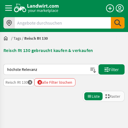
Angebote durchsuchen
/
Tags
/
Reisch Rt 130
Reisch Rt 130 gebraucht kaufen & verkaufen
So wird auf Landwirt.com sortiert
Filter
x
x
Reisch Rt 130
alle Filter löschen
Liste
Raster
Suche