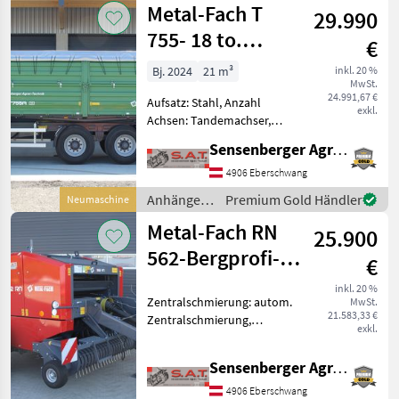
Metal-Fach T
29.990
755- 18 to.
€
Tandemkipper-
Bj. 2024
21 m³
inkl. 20 %
MwSt.
NEU
24.991,67 €
Aufsatz: Stahl, Anzahl
exkl.
Achsen: Tandemachser,
Kipper-Bauart: Dreiseiten-
Sensenberger Agrar-Technik
Kipper, Bremse:
Druckluftbremse,
4906 Eberschwang
Mittelrunge, Plane,
Anhänger /
Premium Gold Händler
Neumaschine
Hydraulischer Stützfuß
Metal-Fach
Metal-Fach RN
Neuer Metal Fach T 755-T
25.900
562-Bergprofi-
€
Ballenpresse
inkl. 20 %
Zentralschmierung: autom.
MwSt.
21.583,33 €
Zentralschmierung,
exkl.
Ballenrampe, Netzbindung,
Schneidwerk
Sensenberger Agrar-Technik
Rundballenpresse
Metalfach RN 562 ++Der
4906 Eberschwang