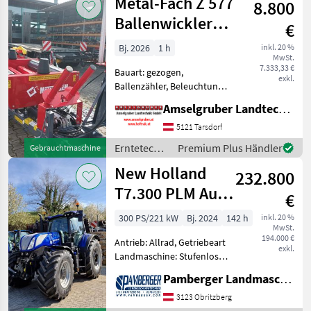
Metal-Fach Z 577
8.800
Fach
Ballenwickler
€
mit
Bj. 2026
1 h
inkl. 20 %
MwSt.
Selbstladearm
7.333,33 €
Bauart: gezogen,
exkl.
Ballenzähler, Beleuchtung
Messeaktion € 8400.- Metal-
Amselgruber Landtechnik GmbH
Fach Ballenwickler (Modell
Z 577) mit Selbstladearm.
5121 Tarsdorf
Mit 50/75 cm
Erntetechnik
Premium Plus Händler
Gebrauchtmaschine
Folienvorstrecker. Mit
Grünland /
New Holland
digitale
232.800
Metal-Fach
T7.300 PLM Auto
€
Command
300 PS/221 kW
Bj. 2024
142 h
inkl. 20 %
MwSt.
194.000 €
Antrieb: Allrad, Getriebeart
exkl.
Landmaschine: Stufenloses
Getriebe, Plattform: Kabine,
Pamberger Landmaschinentechnik GmbH
Zapfwellendrehzahl:
540/540E/1000/1000E,
3123 Obritzberg