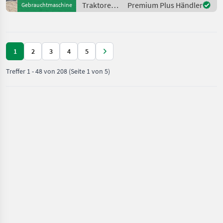
Höchstgeschwindigkeit in
Traktoren /
Premium Plus Händler
Gebrauchtmaschine
km/h: 50 km/h, Aufla
New
Holland
1
2
3
4
5
Treffer
1
-
48
von
208
(Seite 1 von 5)