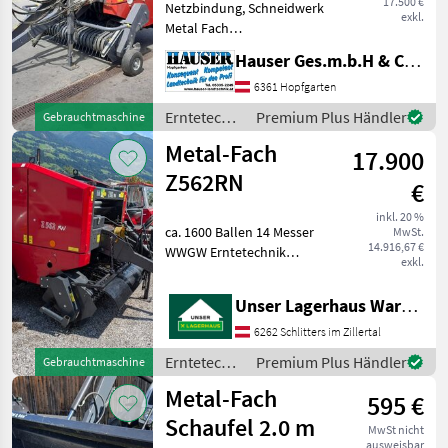
17.500 €
Netzbindung, Schneidwerk
exkl.
Metal Fach
Rundballenpresse, ca. 500
Hauser Ges.m.b.H & Co.KG
Ballen 11 Messer
Schneidwerk hydraulische
6361 Hopfgarten
Bremse AS Bereifung
Erntetechnik
Premium Plus Händler
Gebrauchtmaschine
neuwertiger Zustand
Grünland /
Metal-Fach
Kunde hat a
17.900
Metal-Fach
Z562RN
€
inkl. 20 %
ca. 1600 Ballen 14 Messer
MwSt.
14.916,67 €
WWGW Erntetechnik
exkl.
Grünland
Rundballenpressen
Unser Lagerhaus Warenhandelsges.m.b.H.
6262 Schlitters im Zillertal
Erntetechnik
Premium Plus Händler
Gebrauchtmaschine
Grünland /
Metal-Fach
595 €
Metal-Fach
Schaufel 2.0 m
MwSt nicht
ausweisbar