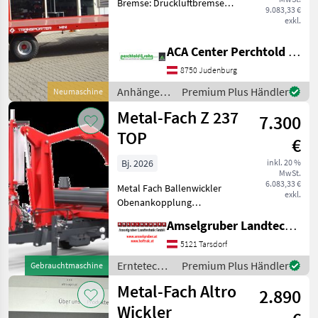
Bremse: Druckluftbremse,
9.083,33 €
Hydraulischer Stützfuß
exkl.
Ballenanhänger + Nutzlast:
5900 kg + Eigengewicht:
ACA Center Perchtold - Perchtold & Sohn GmbH
1500 kg + Bereifung 400/60-
8750 Judenburg
15, 5 + Druc
Anhänger /
Premium Plus Händler
Neumaschine
Metal-Fach
Metal-Fach Z 237
7.300
TOP
€
Bj. 2026
inkl. 20 %
MwSt.
6.083,33 €
Metal Fach Ballenwickler
exkl.
Obenankopplung
Abstützfuss elektronischer
Amselgruber Landtechnik GmbH
Umwicklungszähler
Folienabschneider
5121 Tarsdorf
Mechanische oder
Erntetechnik
Premium Plus Händler
Gebrauchtmaschine
hydraulische Steuerung
Grünland /
Metal-Fach Altro
Folienvorstreck
2.890
Metal-Fach
Wickler