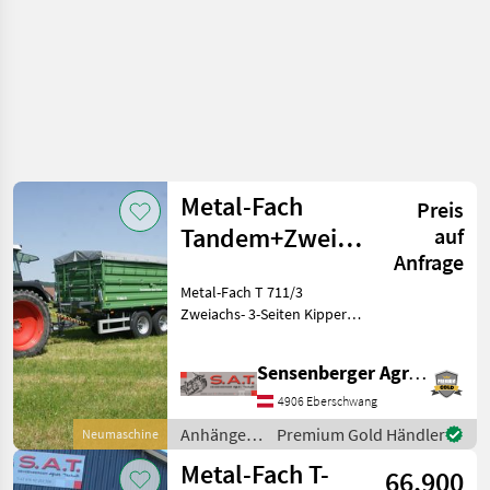
Metal-Fach
Preis
Tandem+Zweiachskipper-
auf
Anfrage
16 to. NEU
Metal-Fach T 711/3
Zweiachs- 3-Seiten Kipper +
Tandemkipper T 730/3
-16to höchstzulässiges
Sensenberger Agrar-Technik
Gesamtgewicht -40 Km/h
Ausführung -ADR-Achsen
4906 Eberschwang
-2-Leiter Haldex Druckl
Anhänger /
Premium Gold Händler
Neumaschine
Metal-Fach
Metal-Fach T-
66.900