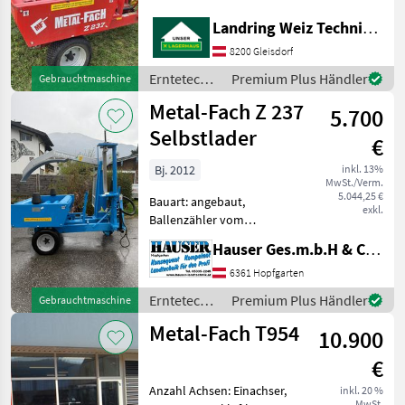
Folienvorstecker ca. 500
Landring Weiz Technikzentrum Süd
Ballen Erntetechnik
Grünland Wickelmaschinen
8200 Gleisdorf
Erntetechnik
Premium Plus Händler
Gebrauchtmaschine
Grünland /
Metal-Fach Z 237
5.700
Metal-Fach
Selbstlader
€
Bj. 2012
inkl. 13%
MwSt./Verm.
5.044,25 €
Bauart: angebaut,
exkl.
Ballenzähler vom
Vorbesitzer auf 3 Punkt
Hauser Ges.m.b.H & Co.KG
umgebaut, voll
funktionstauglich ca. 1500
6361 Hopfgarten
Ballen gewickelt, wurde nur
Erntetechnik
Premium Plus Händler
Gebrauchtmaschine
für Eigengebraucht
Grünland /
Metal-Fach T954
verwendet kann a
10.900
Metal-Fach
€
Anzahl Achsen: Einachser,
inkl. 20 %
MwSt.