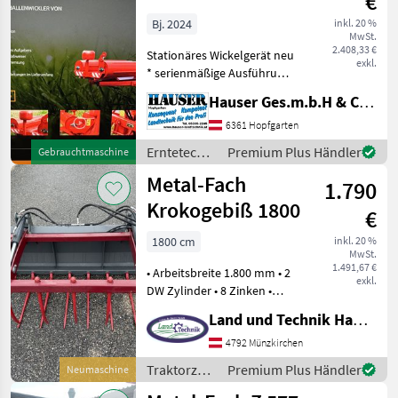
€
Bj. 2024
inkl. 20 %
MwSt.
2.408,33 €
Stationäres Wickelgerät neu
exkl.
* serienmäßige Ausführung
* 750er Folienvorstrecker *
Hauser Ges.m.b.H & Co.KG
elektronischer Ballenzähler
* hydraulischer Antrieb *
6361 Hopfgarten
Abschneidmesser * Gew
Erntetechnik
Premium Plus Händler
Gebrauchtmaschine
Grünland /
Metal-Fach
1.790
Metal-Fach
Krokogebiß 1800
€
1800 cm
inkl. 20 %
MwSt.
1.491,67 €
• Arbeitsbreite 1.800 mm • 2
exkl.
DW Zylinder • 8 Zinken •
seitl. Zacken abnehmbar •
Land und Technik HandelsgesmbH
Euroaufnahme • ideal für
Frontlader / Radlader
4792 Münzkirchen
Traktorzubehör Frontlader-
Traktorzubehör
Premium Plus Händler
Neumaschine
Anbau
/ Metal-