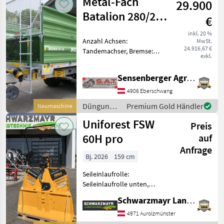
Metal-Fach
29.900
Metal-Fach
Batalion 280/2-
€
Dungstreuer-
inkl. 20 %
Anzahl Achsen:
MwSt.
NEU
24.916,67 €
Tandemachser, Bremse:
exkl.
Druckluftbremse mit ALB,
Hydraulischer Vorschub
Sensenberger Agrar-Technik
Neuer Metall Fach
Dungstreuer 280 - Zul.
4906 Eberschwang
Gesamtgewicht : 12.00 kg -
Düngung
Premium Gold Händler
Neumaschine
Gefedertes T
und
Uniforest FSW
Preis
Beregnung
/ Metal-
60H pro
auf
Fach
Anfrage
Bj. 2026
159 cm
Seileinlaufrolle:
Seileinlaufrolle unten,
Zugleistung: 6 Tonnen,
Schwarzmayr Landtechnik GmbH - Aurolzmünster
elektrohydr. Bedienung,
Schutzgitter, Funk Nr. 73034
4971 Aurolzmünster
Seilwinde - mit 6, 0to.