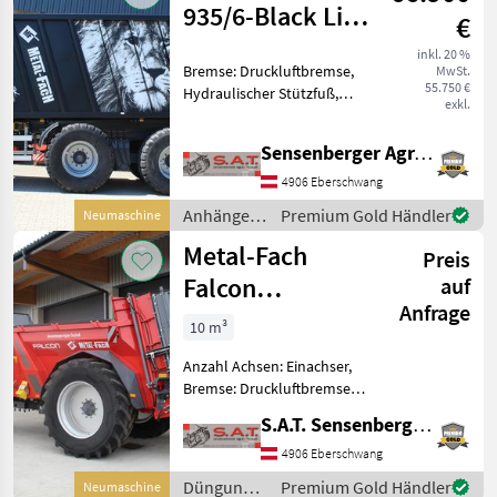
935/6-Black Lion
€
Power
inkl. 20 %
Bremse: Druckluftbremse,
MwSt.
55.750 €
Hydraulischer Stützfuß,
exkl.
Lenkachse, Automatische
Rückwand Metal-Fach
Sensenberger Agrar-Technik
Abschiebewagen T-935/6 !!!!
Im Bild neben den
4906 Eberschwang
Abschieber steht ein 10 to T
Anhänger /
Premium Gold Händler
Neumaschine
Metal-Fach
Metal-Fach
Preis
Falcon
auf
Anfrage
Dungstreuer N
10 m³
276-NEU
Anzahl Achsen: Einachser,
Bremse: Druckluftbremse
mit ALB, Hydraulischer
S.A.T. Sensenberger Agrar-Technik
Vorschub !!!!Sonderpreis
Lagermaschine!!!! Neuer
4906 Eberschwang
Metallfach Dungstreuer
Düngung
Premium Gold Händler
Neumaschine