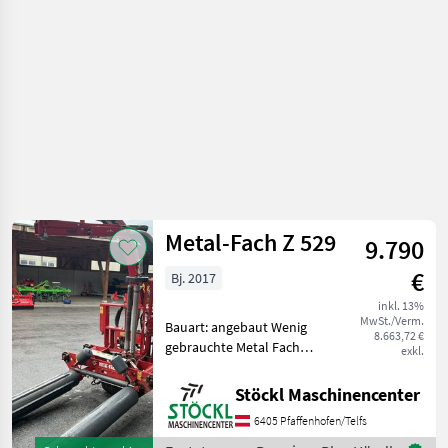
Metal-Fach Z 529
9.790
€
Bj. 2017
inkl. 13%
MwSt./Verm.
Bauart: angebaut Wenig
8.663,72 €
gebrauchte Metal Fach
exkl.
Dreipunktwickelmaschine Z
529. (a) Erntetechnik
Stöckl Maschinencenter
Grünland Wickelmaschinen
6405 Pfaffenhofen/Telfs