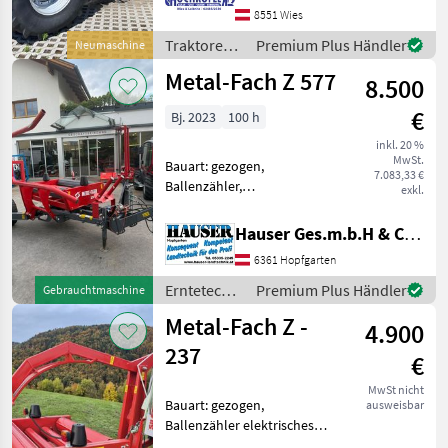
540/540E/1000/1000E,
8551 Wies
Höchstgeschwindigkeit in
Traktoren /
Premium Plus Händler
Neumaschine
km/h: 50 km/h, Abgas
New
Metal-Fach Z 577
8.500
Holland
€
Bj. 2023
100 h
inkl. 20 %
MwSt.
Bauart: gezogen,
7.083,33 €
Ballenzähler,
exkl.
Bowdenzugbedienung
Metal Fach Seitenlader Top
Hauser Ges.m.b.H & Co.KG
zusatnd wenig benützt
6361 Hopfgarten
umgestiegen auf Kombi
Presse bis 1000kg Ballen!
Erntetechnik
Premium Plus Händler
Gebrauchtmaschine
Bowdenzug Bed
Grünland /
Metal-Fach Z -
4.900
Metal-Fach
237
€
MwSt nicht
Bauart: gezogen,
ausweisbar
Ballenzähler elektrisches
Zählwerk 750mm