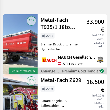
Suche
verfeinern
Metal-Fach
33.900
Kategorie
Land
Filter
2
T935/1 18to
€
Nutzlast
208
Bj. 2021
inkl. 20 %
AKTUELLER
Zurücksetzen
Ergebnisse
MwSt.
Muldenkipper
PFAD
28.250 €
anzeigen
Bremse: Druckluftbremse,
exkl.
Metal Fach
Hydraulische
Agrarkipper
Bordwandverriegelung,
T 730 3
MAUCH Gesellschaft m.b.H. & Co.KG
hydr.
Bordwandverriegelung,
5274 Burgkirchen
KATEGORIE
Automatische Rückwand,
WÄHLEN
Anhänger /
Premium Gold Händler
Gebrauchtmaschine
Hydraulischer Stützfuß Hier
Metal-Fach
Metal-Fach Z629
wird ein sehr schöner
Landtechnik
205
16.500
Metal-Fa
€
Bj. 2026
Bautechnik
1
inkl. 20 %
MwSt.
Forsttechnik
1
Bauart: angebaut,
13.750 €
Ballenzähler -
exkl.