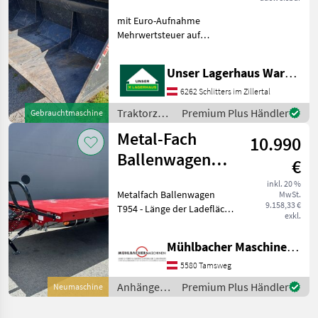
mit Euro-Aufnahme
Mehrwertsteuer auf
Rechnung nicht ausweisbar
! Informieren Sie sich bitte
Unser Lagerhaus Warenhandelsges.m.b.H.
vor Fahrt-Antritt
telefonisch, ob die von
6262 Schlitters im Zillertal
Ihnenangefragte Maschine
Traktorzubehör
Premium Plus Händler
Gebrauchtmaschine
ak
/ Metal-
Metal-Fach
10.990
Fach
Ballenwagen
€
Plateauanhänger
inkl. 20 %
Metalfach Ballenwagen
MwSt.
T954
9.158,33 €
T954 - Länge der Ladefläche
Kombibremse
exkl.
ca. 596cm - Breite der
Ladefläche ca. 244cm -
Mühlbacher Maschinen GmbH
Gesamtlänge ca. 814cm -
Höhe der Ladefläche ca.
5580 Tamsweg
105cm - Kombib
Anhänger /
Premium Plus Händler
Neumaschine
Metal-Fach