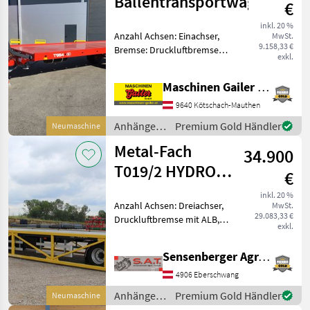
Ballentransportwagen
€
inkl. 20 %
Anzahl Achsen: Einachser,
MwSt.
9.158,33 €
Bremse: Druckluftbremse,
exkl.
Hydraulischer Stützfuß *
Nutzlast: 5900 kg *
Maschinen Gailer GmbH
Eigengewicht: 1500 kg *
Bereifung 400/60-15, 5 *
9640 Kötschach-Mauthen
Druckluftbremse 2
Anhänger /
Premium Gold Händler
Neumaschine
Metal-Fach
Metal-Fach
34.900
T019/2 HYDRO-
€
WALL-20to
inkl. 20 %
Anzahl Achsen: Dreiachser,
MwSt.
Gesamtgewicht
29.083,33 €
Druckluftbremse mit ALB,
exkl.
Bremse: Druckluftbremse
Metal-Fach Ballenwagen,
Sensenberger Agrar-Technik
Ballenanhänger,
Ballentransportwagen mit
4906 Eberschwang
hydraulischer Ladungssiche
Anhänger /
Premium Gold Händler
Neumaschine
Metal-Fach