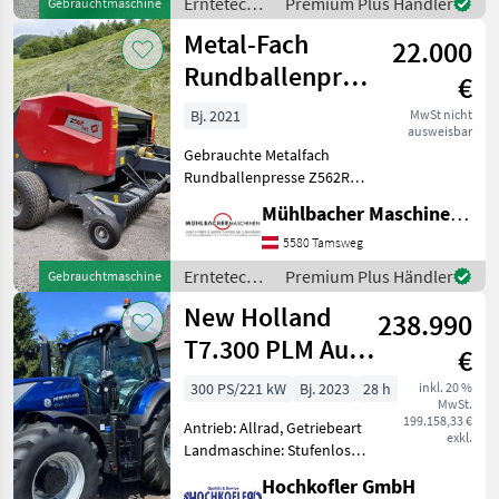
Erntetechnik
Premium Plus Händler
Gebrauchtmaschine
Grünland /
Metal-Fach
22.000
Metal-Fach
Rundballenpresse
€
Z562RN,
Bj. 2021
MwSt nicht
ausweisbar
Privatverkauf
Gebrauchte Metalfach
Rundballenpresse Z562RN
PRIVATVERKAUF - bitte um
Mühlbacher Maschinen GmbH
Kontaktaufnahme mit dem
Verkäufer
5580 Tamsweg
0.6.6.0.6.6.9.1.1.7.1 - Baujahr
Erntetechnik
Premium Plus Händler
Gebrauchtmaschine
2021 - 13 Messer Schne
Grünland /
New Holland
238.990
Metal-Fach
T7.300 PLM Auto
€
Command
300 PS/221 kW
Bj. 2023
28 h
inkl. 20 %
MwSt.
199.158,33 €
Antrieb: Allrad, Getriebeart
exkl.
Landmaschine: Stufenloses
Getriebe, Plattform: Kabine,
Hochkofler GmbH
Zapfwellendrehzahl: