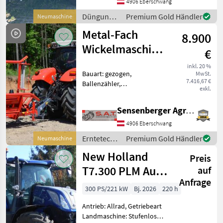
kg -Leistungsbedarf 150 PS -
4906 Eberschwang
Streuwerk horizontal mit 2
Düngung
Premium Gold Händler
Neumaschine
Streuwalzen
und
Metal-Fach
8.900
Beregnung
/ Metal-
Wickelmaschine
€
Fach
Z 577-NEU
inkl. 20 %
Bauart: gezogen,
MwSt.
7.416,67 €
Ballenzähler,
exkl.
Bowdenzugbedienung
Neumaschine-
Sensenberger Agrar-Technik
Ballenwickelgerät
Metalfach -Z 577 -
4906 Eberschwang
Seitenlader -Fahrwerk mit
Erntetechnik
Premium Gold Händler
Neumaschine
Schwenkrad -Folienbreite
Grünland /
500 und 750 mm
New Holland
Preis
Metal-Fach
T7.300 PLM Auto
auf
Anfrage
Command
300 PS/221 kW
Bj. 2026
220 h
Antrieb: Allrad, Getriebeart
Landmaschine: Stufenloses