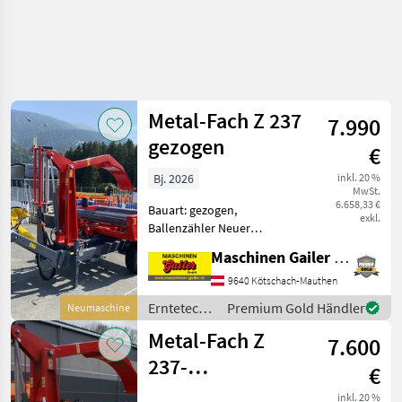
Metal-Fach Z 237
7.990
gezogen
€
Bj. 2026
inkl. 20 %
MwSt.
6.658,33 €
Bauart: gezogen,
exkl.
Ballenzähler Neuer
gezogener Metal Fach
Maschinen Gailer GmbH
Wickler Z 237 mit folgender
Ausstattung: *
9640 Kötschach-Mauthen
hydraulischer Ladearm zur
Erntetechnik
Premium Gold Händler
Neumaschine
Selbstaufnahme *
Grünland /
Metal-Fach Z
Folienvorstrecker fü
7.600
Metal-Fach
237-
€
Wickelmaschine-
inkl. 20 %