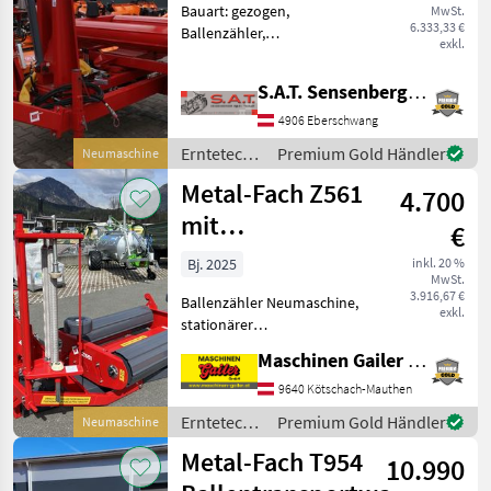
Bauart: gezogen,
MwSt.
NEU
6.333,33 €
Ballenzähler,
exkl.
Bowdenzugbedienung
Neue Metall- Fach
S.A.T. Sensenberger Agrar-Technik
Ballenwickelmaschine Z
237 - mit Ladearm - für
4906 Eberschwang
Folien von 500 und 750 mm
Erntetechnik
Premium Gold Händler
Neumaschine
- Gewicht ca 950 kg -
Grünland /
Metal-Fach Z561
4.700
Metal-Fach
mit
€
Elektroantrieb
Bj. 2025
inkl. 20 %
MwSt.
3.916,67 €
Ballenzähler Neumaschine,
exkl.
stationärer
Rundballenwickler mit
Maschinen Gailer GmbH
Elektroantrieb * Antrieb
über Elektromotor 220 Volt
9640 Kötschach-Mauthen
* 3-Punkt-Anbau für Traktor
Erntetechnik
Premium Gold Händler
Neumaschine
(Transport) * elektris
Grünland /
Metal-Fach T954
10.990
Metal-Fach