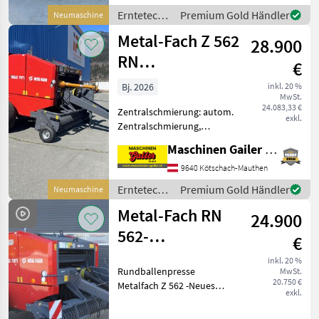
absolute Bergprofi++
Erntetechnik
Premium Gold Händler
Neumaschine
++Neues Modell-Tausend
Grünland /
Metal-Fach Z 562
28.900
Metal-Fach
RN
€
Bergausführung
Bj. 2026
inkl. 20 %
MwSt.
Schneidwerk
24.083,33 €
Zentralschmierung: autom.
Bremse
exkl.
Zentralschmierung,
Ballenkammer: feste
Maschinen Gailer GmbH
Ballenkammer,
Ballenrampe, Netzbindung,
9640 Kötschach-Mauthen
Schneidwerk neue
Erntetechnik
Premium Gold Händler
Neumaschine
Rundballenpresse Baujahr
Grünland /
Metal-Fach RN
2025 mit folgender Aus
24.900
Metal-Fach
562-
€
Ballenpresse
inkl. 20 %
Rundballenpresse
MwSt.
20.750 €
Metalfach Z 562 -Neues
exkl.
Modell -Elektronische
Steuerung mit