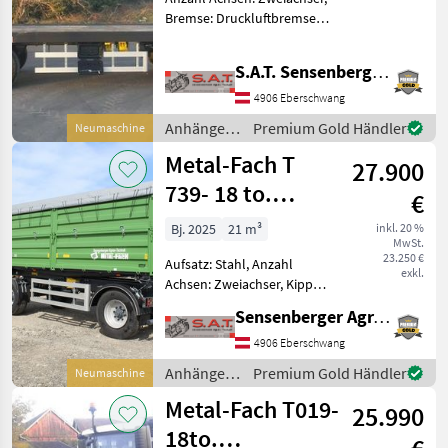
Bremse: Druckluftbremse,
Druckluftbremse mit ALB !!!
AKTION -
S.A.T. Sensenberger Agrar-Technik
Ballentransportwagen T014
!!! -Typ T014/2 -
4906 Eberschwang
Druckluftbremse mit ALB
Anhänger /
Premium Gold Händler
Neumaschine
Regler -L
Metal-Fach
Metal-Fach T
27.900
739- 18 to.
€
Zweiachskipper-
Bj. 2025
21 m³
inkl. 20 %
MwSt.
Vollaussattung
23.250 €
Aufsatz: Stahl, Anzahl
exkl.
Achsen: Zweiachser, Kipper-
Bauart: Dreiseiten-Kipper,
Sensenberger Agrar-Technik
Bremse: Druckluftbremse,
Pendel-Bordwände, Plane
4906 Eberschwang
Neuer Metal Fach 2 Achs-3
Anhänger /
Premium Gold Händler
Neumaschine
Seitenkipper T 739
Metal-Fach
Metal-Fach T019-
25.990
18to.