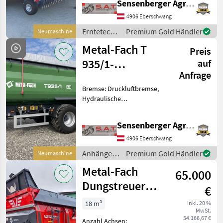
Sensenberger Agrar-Technik
Füllstandsanzeige -
Netzbindung -Rotor mit 13
4906 Eberschwang
Schneidmessern -16-
Erntetechnik
Premium Gold Händler
Neumaschine
Walzen-Ballenkammer
Grünland /
Metal-Fach T
Preis
Metal-Fach
935/1-
auf
Anfrage
Muldenkipper
Bremse: Druckluftbremse,
Hydraulische
Bordwandverriegelung,
Plane, Automatische
Sensenberger Agrar-Technik
Rückwand, Lenkachse,
Hydraulischer Stützfuß
4906 Eberschwang
Metalfach Muldenkipper T
Anhänger /
Premium Gold Händler
Neumaschine
935/1 -Gesamtlänge/G
Metal-Fach
Metal-Fach
65.000
Dungstreuer
€
Viking 272/3-
18 m³
inkl. 20 %
MwSt.
20tonnen-NEU
54.166,67 €
Anzahl Achsen: