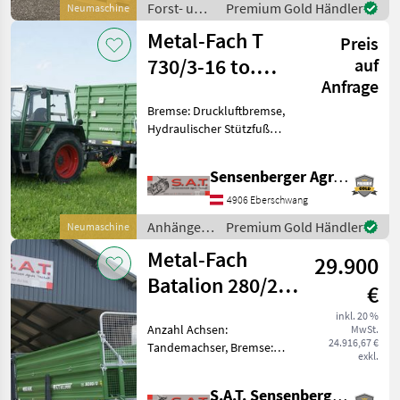
Forst- und
Premium Gold Händler
Neumaschine
Zugkraft - mit Elektroh
Holztechnik
Metal-Fach T
Preis
/ Uniforest
730/3-16 to.
auf
Anfrage
Tandemkipper-
Bremse: Druckluftbremse,
NEU
Hydraulischer Stützfuß
Neuer Metal-Fach Tandem-
3-Seiten Kipper -16to
Sensenberger Agrar-Technik
höchstzulässiges
Gesamtgewicht -40 Km/h
4906 Eberschwang
Ausführung -ADR-Achsen
Anhänger /
Premium Gold Händler
Neumaschine
-2-L
Metal-Fach
Metal-Fach
29.900
Batalion 280/2-
€
Dungstreuer-
inkl. 20 %
Anzahl Achsen:
MwSt.
NEU
24.916,67 €
Tandemachser, Bremse:
exkl.
Druckluftbremse mit ALB,
Hydraulischer Vorschub
S.A.T. Sensenberger Agrar-Technik