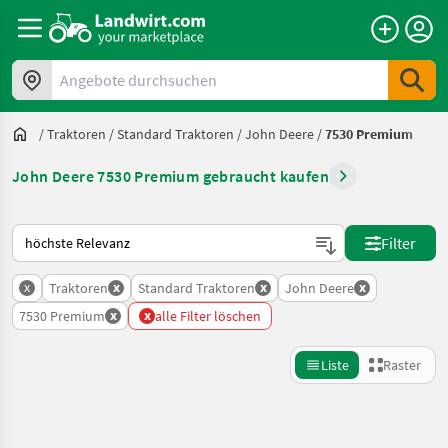
Angebote durchsuchen
/
Traktoren
/
Standard Traktoren
/
John Deere
/
7530 Premium
John Deere 7530 Premium gebraucht kaufen
So wird auf Landwirt.com sortiert
Filter
x
x
x
x
Traktoren
Standard Traktoren
John Deere
x
x
7530 Premium
alle Filter löschen
Liste
Raster