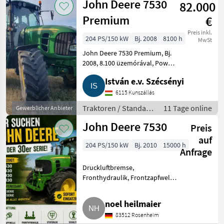
John Deere 7530
82.000
Premium
€
Preis inkl.
204 PS/150 kW
Bj. 2008
8100 h
MwSt
John Deere 7530 Premium, Bj.
2008, 8.100 üzemórával, Power-
Quad váltóval, rugózott első
István e.v. Szécsényi
híddal, rugózott fülkével,
újszerű gumikkal, jó műszaki és
6115 Kunszállás
esztétikai állapot
Traktoren / Standard
11 Tage online
Gewerblicher Anbieter
Traktoren
John Deere 7530
Preis
auf
204 PS/150 kW
Bj. 2010
15000 h
Anfrage
Druckluftbremse,
Fronthydraulik, Frontzapfwelle,
Klimaanlage, EHR,
Kabinenfederung, Radio Suchen
noel heilmaier
einen John Deere 7530, 7430,
83512 Rosenheim
6930, 6830, bevorzugt trotzdem