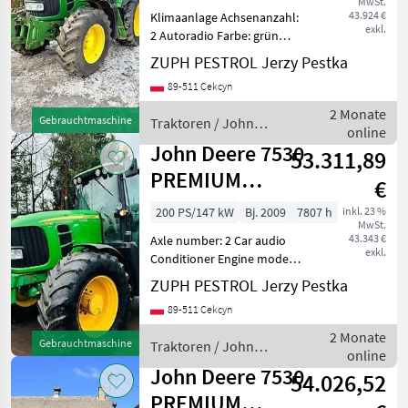
MwSt.
MARKTPLATZ
43.924 €
Klimaanlage Achsenanzahl:
exkl.
2 Autoradio Farbe: grün
Marktplatz
Händlerangebote
Kleinanzeigen
Klimaanlage --- Zustand:
ZUPH PESTROL Jerzy Pestka
Gebraucht – sehr guter
89-511 Cekcyn
Zustand Antriebsräder: 4
Räder Zusatzausstattung:
2 Monate
Gebrauchtmaschine
Traktoren / John
Frontkraftheber
online
Deere
John Deere 7530
53.311,89
PREMIUM
€
AUTOQUAD
200 PS/147 kW
Bj. 2009
7807 h
inkl. 23 %
MwSt.
43.343 €
Axle number: 2 Car audio
exkl.
Conditioner Engine model:
6 cylindrowy TURBO
ZUPH PESTROL Jerzy Pestka
intercooler Engine volume:
89-511 Cekcyn
6788 Gearbox engine turbo
Intercooler --- Stan:
2 Monate
Gebrauchtmaschine
Traktoren / John
Używany - bardzo d
online
Deere
John Deere 7530
54.026,52
PREMIUM