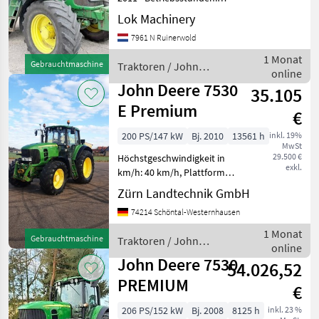
John Deere
11200 - Anzahl der Zylinder:
Lok Machinery
6 - Allgemeinzustand: sehr
Fendt
7961 N Ruinerwold
gut - Technischer Zustand:
sehr gut - Optischer Zustan
1 Monat
Gebrauchtmaschine
Traktoren / John
New Holland
online
Deere
John Deere 7530
35.105
Steyr
E Premium
€
Claas
200 PS/147 kW
Bj. 2010
13561 h
inkl. 19%
MwSt
29.500 €
Höchstgeschwindigkeit in
Massey Ferguson
exkl.
km/h: 40 km/h, Plattform:
Kabine, Antrieb: Allrad Zum
Alle 48
Zürn Landtechnik GmbH
Verkauf steht ein
anzeigen
74214 Schöntal-Westernhausen
gebrauchter John Deere
7530 E-Premium vom
MODELL
1 Monat
Gebrauchtmaschine
Traktoren / John
Baujahr 2010. Mit der Auss
online
Deere
John Deere 7530
54.026,52
PREMIUM
€
7530
Premium
206 PS/152 kW
Bj. 2008
8125 h
inkl. 23 %