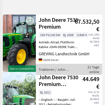
Suche
verfeinern
John Deere 7530
67.532,50
Kategorie
Land
Filter
5
Premium
€
9
190 PS/140 kW
Bj. 2008
11840 h
inkl. 19%
AKTUELLER
Zurücksetzen
Ergebnisse
MwSt
PFAD
56.750 €
Antrieb: Allrad, Plattform:
anzeigen
exkl.
Kabine JOHN DEERE Traktor
Landtechnik
7530 Premium - Stoll-
GREVING Landtechnik GmbH
Traktoren
Frontladervorbereitung -
48268 Greven
Standard
AutoPowr 50km/h
Traktoren
MAS002028 Preis gilt für
21 Tage
Gebrauchtmaschine
Traktoren / John
vorhandenen Zustand. A
John
online
Deere
Deere
John Deere 7530
44.649
7530
Premium
Premium
€
ISOBUS Auto
Bj. 2011
inkl. 21 %
KATEGORIE
MwSt.
Power GPS 7530
WÄHLEN
36.900 €
-- Englisch -- - Baujahr: Juli
Premium
exkl.
2011 - Betriebsstunden: