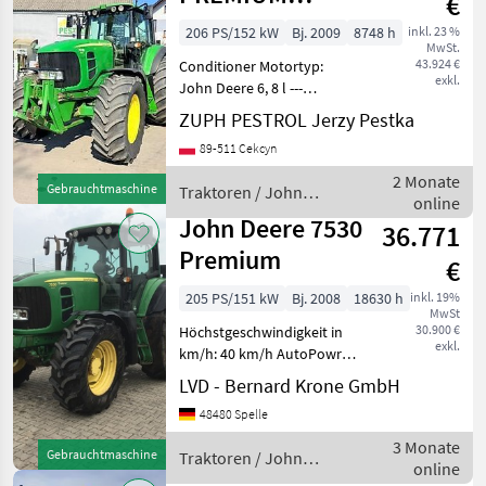
€
AUTOPOWER
206 PS/152 kW
Bj. 2009
8748 h
inkl. 23 %
MwSt.
43.924 €
Conditioner Motortyp:
exkl.
John Deere 6, 8 l ---
Zustand: Gebraucht – sehr
ZUPH PESTROL Jerzy Pestka
guter Zustand
89-511 Cekcyn
Antriebsräder: 4 Räder
Ausstattung:
2 Monate
Gebrauchtmaschine
Traktoren / John
Frontkraftheber,
online
Deere
Frontachse, Klimaanlage,
John Deere 7530
36.771
ge
Premium
€
205 PS/151 kW
Bj. 2008
18630 h
inkl. 19%
MwSt
30.900 €
Höchstgeschwindigkeit in
exkl.
km/h: 40 km/h AutoPowr
40 km/h - stufenlos,
LVD - Bernard Krone GmbH
Zapfwelle: 540/540E/1000
48480 Spelle
U/min., 3 dw. Steuergeräte,
gefederte Vorderachse,
3 Monate
Gebrauchtmaschine
Traktoren / John
gefederte Kabine, Dr
online
Deere