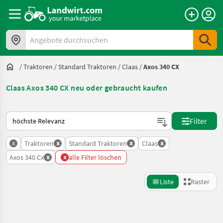
Angebote durchsuchen
/
Traktoren
/
Standard Traktoren
/
Claas
/
Axos 340 CX
Claas Axos 340 CX neu oder gebraucht kaufen
So wird auf Landwirt.com sortiert
Filter
x
x
x
x
Traktoren
Standard Traktoren
Claas
x
x
Axos 340 Cx
alle Filter löschen
Liste
Raster