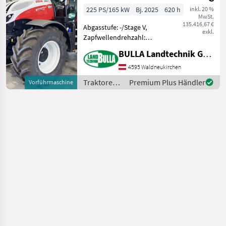
225 PS/165 kW
Bj. 2025
620 h
inkl. 20 %
MwSt.
135.416,67 €
Abgasstufe: -/Stage V,
exkl.
Zapfwellendrehzahl:
540/540E/1000,
BULLA Landtechnik GmbH
Bolzengröße
Anhängevorrichtung (mm):
4595 Waldneukirchen
38mm, Aufladung:
Traktoren /
Premium Plus Händler
Vorführmaschine
Turbolader mit
Steyr
Ladeluftkühlung,
Höchstgeschwindigkeit in