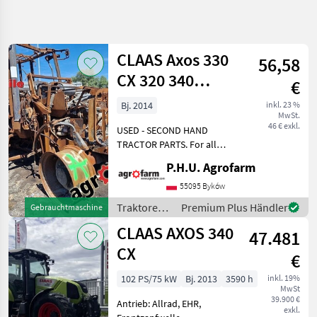
Suche
verfeinern
CLAAS Axos 330
56,58
Kategorie
Land
Filter
5
CX 320 340
€
parts,
2
Bj. 2014
inkl. 23 %
AKTUELLER
Zurücksetzen
Ergebnisse
MwSt.
ersatzteile,
PFAD
46 € exkl.
anzeigen
USED - SECOND HAND
pieces
Landtechnik
TRACTOR PARTS. For all
parts call us or send
Traktoren
P.H.U. Agrofarm
message by e-mail either
Standard
whatsapp. TRAKTOR -
55095 Byków
Traktoren
SCHLEPPER ERSATZTEILE.
Traktoren /
Premium Plus Händler
Gebrauchtmaschine
Bei weiteren fragen
Claas
Claas
CLAAS AXOS 340
kontaktieren
47.481
Axos
340
CX
€
Cx
102 PS/75 kW
Bj. 2013
3590 h
inkl. 19%
KATEGORIE
MwSt
WÄHLEN
39.900 €
Antrieb: Allrad, EHR,
exkl.