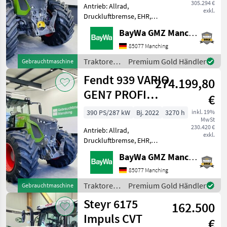
305.294 €
Antrieb: Allrad,
exkl.
Druckluftbremse, EHR,
Frontzapfwelle, gefederte
BayWa GMZ Manching
Vorderachse,
Höchstgeschwindigkeit in
85077 Manching
km/h: 60 km/h und mehr,
Traktoren
Premium Gold Händler
Gebrauchtmaschine
Kriechgang, Luftsitz,
/ Fendt
Fendt 939 VARIO
Fronthydraulik Ausstattu
274.199,80
GEN7 PROFI
€
PLUS S1
390 PS/287 kW
Bj. 2022
3270 h
inkl. 19%
MwSt
230.420 €
Antrieb: Allrad,
exkl.
Druckluftbremse, EHR,
gefederte Vorderachse,
BayWa GMZ Manching
Kriechgang, Fronthydraulik
Ausstattung: - Profi Plus-
85077 Manching
Setting 1 - RTK Spurführung
Traktoren
Premium Gold Händler
Gebrauchtmaschine
- Grip Assistent- Isobus -
/ Fendt
Steyr 6175
162.500
Impuls CVT
€