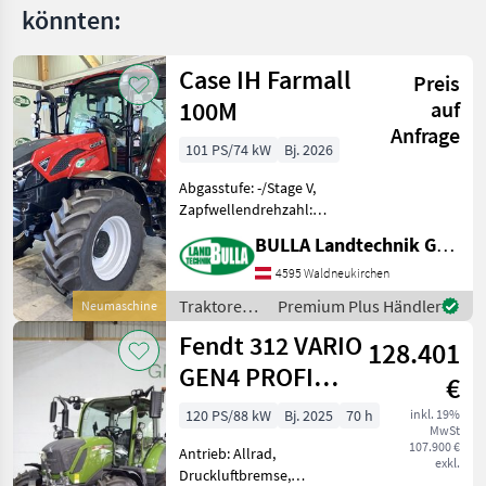
könnten:
ARES
657
ATZ
Case IH Farmall
Preis
Ares
100M
auf
696
RZ
Anfrage
101 PS/74 kW
Bj. 2026
Ares
697
Abgasstufe: -/Stage V,
ATZ
Zapfwellendrehzahl:
ARION
540/1000/1000E, Aufladung:
BULLA Landtechnik GmbH
410
Turbolader mit
Ladeluftkühlung,
4595 Waldneukirchen
Arion
410
Höchstgeschwindigkeit in
Traktoren /
Premium Plus Händler
Neumaschine
Standard
km/h: 40 km/h, Getriebeart
Case IH
Fendt 312 VARIO
Landmaschine: L
Arion
128.401
420
GEN4 PROFI
€
Arion
SET2
420
120 PS/88 kW
Bj. 2025
70 h
inkl. 19%
CIS
MwSt
107.900 €
Antrieb: Allrad,
Arion 420
exkl.
Druckluftbremse,
Panoramic