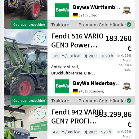
Frontzapfwelle, gefederte
Baywa Württemberg
Arion
Vorderachse,
430
Höchstgeschwindigkeit in
89155 Erbach
CIS
km/h: 40 km/h, Luftsitz,
Traktoren
Premium Gold Händler
Gebrauchtmaschine
Alle
Fronthydraulik Die
/ Fendt
anzeigen
Fendt 516 VARIO
Maschine steht an unserem
183.260
Bay
GEN3 Power
MARKTPLATZ
€
Plus
Marktplatz
Händlerangebote
Kleinanzeigen
160 PS/118 kW
Bj. 2023
1090 h
inkl. 19%
MwSt
154.000 €
Antrieb: Allrad,
exkl.
Druckluftbremse, EHR,
Frontlader, Frontzapfwelle,
BayWa Niederbayern
gefederte Vorderachse,
Höchstgeschwindigkeit in
94315 Straubing
km/h: 50 km/h, Luftsitz,
Traktoren
Premium Gold Händler
Gebrauchtmaschine
Fronthydraulik Power Plus
/ Fendt
Fendt 942 VARIO
Setting
363.299,86
GEN7 PROFI
€
PLUS S2
420 PS/309 kW
Bj. 2025
920 h
inkl. 19%
MwSt