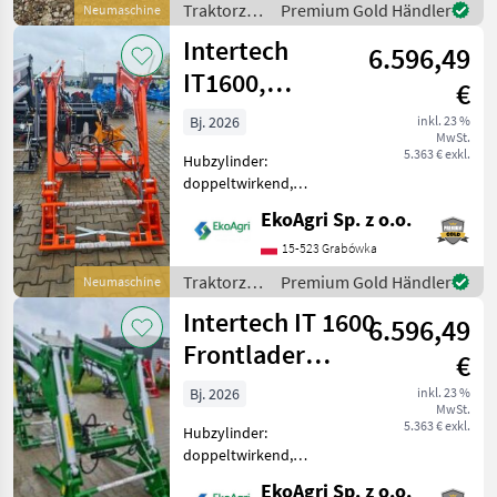
Traktorzubehör
Premium Gold Händler
Neumaschine
Traktormodell: M
/ Intertech
Intertech
6.596,49
IT1600,
€
Frontlader
Bj. 2026
inkl. 23 %
MwSt.
KUBOTA
5.363 € exkl.
Hubzylinder:
doppeltwirkend,
Front/Heck: Frontlader,
EkoAgri Sp. z o.o.
Anbaukonsole, 3.
Steuerkreis Frontlader
15-523 Grabówka
IT1600 – passend für
Traktorzubehör
Premium Gold Händler
Neumaschine
KUBOTA-Traktoren,
/ Intertech
Intertech IT 1600
leistungsstark und vielseitig
6.596,49
einset
Frontlader
€
FENDT
Bj. 2026
inkl. 23 %
MwSt.
5.363 € exkl.
Hubzylinder:
doppeltwirkend,
Front/Heck: Frontlader,
EkoAgri Sp. z o.o.