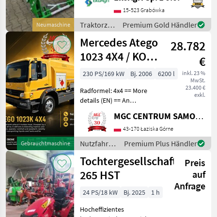
Anbaukonsole, 3.
Steuerkreis Frontlader
15-523 Grabówka
IT1600 – leistungsstark,
Traktorzubehör
Premium Gold Händler
Neumaschine
robust und passgenau für
/ Intertech
Mercedes Atego
FENDT-Traktoren Der Fr
28.782
1023 4X4 / KOBIT
€
/ 6200L /
230 PS/169 kW
Bj. 2006
6200 l
inkl. 23 %
MwSt.
SERVICED!
23.400 €
Radformel: 4x4 == More
exkl.
details (EN) == An
authorized SUBARU dealer
MGC CENTRUM SAMOCHODOW DOSTAWCZYCH
has a unique Mercedes-
Benz for sale with 4x4 drive
43-170 Łaziska Górne
and axle locks. The truck is
Nutzfahrzeuge
Premium Plus Händler
Gebrauchtmaschine
equipped with
/ Mercedes
Tochtergesellschaft
Preis
265 HST
auf
Anfrage
24 PS/18 kW
Bj. 2025
1 h
Hocheffizientes