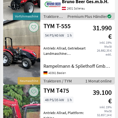
Bruno Beer Ges.m.b.H.
Zapfwellendrehzahl: 540,
Marktplatz
Händlerangebote
Kleinanzeigen
2601 Sollenau
Höchstgeschwindigkeit in
km/h: 25 km/h, Oberlenker
Traktoren /
Premium Plus Händler
Vorführmaschine
hinte
TYM
TYM T-555
31.990
€
54 PS/40 kW
1 h
inkl. 19%
MwSt
Antrieb: Allrad, Getriebeart
26.882,35 €
Landmaschine:
exkl.
Schaltgetriebe, Plattform:
ohne Kabine Art.Nr. 850M
Rampelmann & Spliethoff GmbH & Co.KG
T555 FGKA00024 *
48361 Beelen
Sparsamer und laufruhiger,
wassergekühlter 4-Zylin
Traktoren / TYM
1 Monat online
Neumaschine
TYM T475
39.100
€
48 PS/35 kW
1 h
inkl. 19%
MwSt
Antrieb: Allrad, Plattform:
32.857,14 €