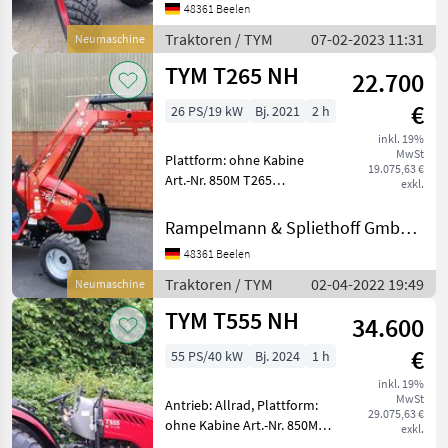
48361 Beelen
Höchstgeschwindigkeit in
km/h: 25 km/h, Abgasstufe:
Traktoren / TYM
07-02-2023 11:31
Neumaschine
Tier
TYM T265 NH
22.700
€
26 PS/19 kW
Bj. 2021
2 h
inkl. 19%
MwSt
Plattform: ohne Kabine
19.075,63 €
Art.-Nr. 850M T265
exkl.
KPKA00596 Art.-Nr. 850M
T265 KPKA00601 Tym T 265
Rampelmann & Spliethoff GmbH & Co.KG
HST mit Tym TX 2000SL-E
48361 Beelen
Frontlader 3-Zylinder TYM-
Motor mit 26PS (19,
Traktoren / TYM
02-04-2022 19:49
Neumaschine
TYM T555 NH
34.600
€
55 PS/40 kW
Bj. 2024
1 h
inkl. 19%
MwSt
Antrieb: Allrad, Plattform:
29.075,63 €
ohne Kabine Art.-Nr. 850M
exkl.
T555 FG KA00027 1, 5