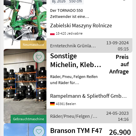
Bj. 2026
550 cm
TORNADO 550
Der TORNADO 550
Heuwende
Zettwender ist eine
Maschine mit vier Rotoren,
Zabielski Maszyny Rolnicze
die für ein effizientes
18-420 Jedwabne
Zettwenden von Stroh und
Heu entwickelt wurde, um
13-09-2024
Neumaschine
Erntetechnik Grünland
den Trocknungsprozess der
05:15
/ Talex
Ma
Sonstige
Preis
Michelin, Kleber,
auf
Anfrage
Conti...
Räder, Pneu, Felgen Reifen
und Räder für
Kommunaltraktoren. Wir
bieten eine große Auswahl
Rampelmann & Spliethoff GmbH & Co.KG
an gebrauchten Räder und
48361 Beelen
Reifen vorwiegend für
24-05-2023
Kommunaltraktoren an.
Räder/Pneu/Felgen /
14:16
Für T
Gebrauchtmaschine
Sonstige
Branson TYM F47
26.900