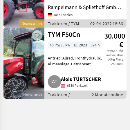
Betriebsstunden bestehend
Rampelmann & Spliethoff GmbH & Co.KG
aus: Tym T-555NH Allrad
48361 Beelen
Dieseltraktor mit Hydrostat
Antrieb Sp
Traktoren / TYM
02-04-2022 18:36
Neumaschine
TYM F50Cn
30.000
€
48 PS/35 kW
Bj. 2023
394 h
MwSt nicht
ausweisbar
Antrieb: Allrad, Fronthydraulik,
Alter Preis
Klimaanlage, Getriebeart
28.000 €
Landmaschine: Schaltgetriebe,
Luftsitz, druckloser Rücklauf,
Alois TÜRTSCHER
Radio, Fahrzeugpapiere
6830 Rankweil
vorhanden, Oberlenker hinten:
m
Traktoren /
2 Monate online
Kleinanzeige
Standard
Traktoren