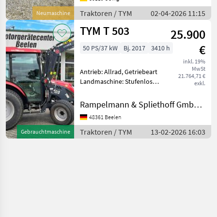
TYM F25Rn inkl. Frontlader
und Schaufel Länge: 3239
Traktoren / TYM
02-04-2026 11:15
Neumaschine
TYM T 503
25.900
€
50 PS/37 kW
Bj. 2017
3410 h
inkl. 19%
MwSt
Antrieb: Allrad, Getriebeart
21.764,71 €
Landmaschine: Stufenloses
exkl.
Getriebe, Plattform: Kabine,
Zapfwellendrehzahl:
Rampelmann & Spliethoff GmbH & Co.KG
540/1000,
48361 Beelen
Höchstgeschwindigkeit in
km/h: 30 km/h, Aufladung:
Traktoren / TYM
13-02-2026 16:03
Gebrauchtmaschine
Turbo