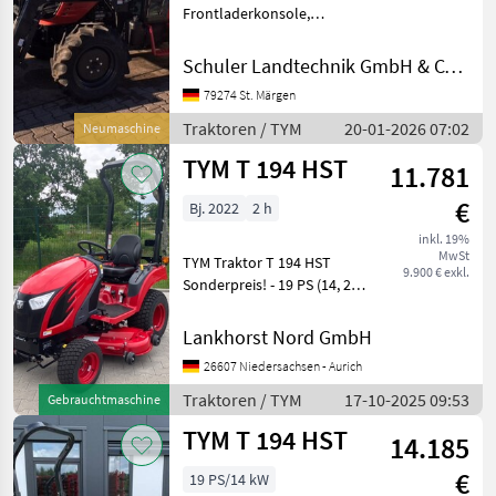
Frontladerkonsole,
Frontlader Traktoren
Standard Traktoren
Schuler Landtechnik GmbH & CO KG
79274 St. Märgen
Traktoren / TYM
20-01-2026 07:02
Neumaschine
TYM T 194 HST
11.781
€
Bj. 2022
2 h
inkl. 19%
MwSt
TYM Traktor T 194 HST
9.900 € exkl.
Sonderpreis! - 19 PS (14, 2
kw) - 3 Zylinder Yanmar
Motor, wassergekühlt -
Lankhorst Nord GmbH
Hydrostatgetriebe 2-stufig -
26607 Niedersachsen - Aurich
Servolenkung mit
Gleichlaufzylinder - Mi
Traktoren / TYM
17-10-2025 09:53
Gebrauchtmaschine
TYM T 194 HST
14.185
€
19 PS/14 kW