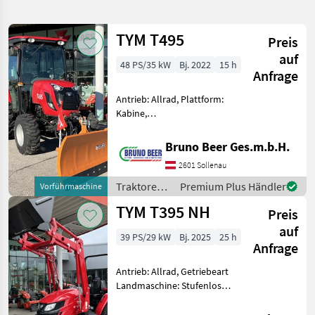
verfeinern
TYM T495
Preis
Kategorie
Land
Filter
2
auf
48 PS/35 kW
Bj. 2022
15 h
Anfrage
48
AKTUELLER
Zurücksetzen
Ergebnisse
Antrieb: Allrad, Plattform:
PFAD
anzeigen
Kabine,
Tym
Zapfwellendrehzahl: 540,
T255
Höchstgeschwindigkeit in
Hst
Bruno Beer Ges.m.b.H.
km/h: 30 km/h, Abgasstufe:
2601 Sollenau
KATEGORIE
Tier 5, Oberlenker hinten:
WÄHLEN
mechanisch,
Traktoren /
Premium Plus Händler
Vorführmaschine
Kreuzsteuerhebel: m
TYM
TYM T395 NH
Landtechnik
46
Preis
auf
39 PS/29 kW
Bj. 2025
25 h
Bautechnik
1
Anfrage
PKW / LKW / Moped
1
Antrieb: Allrad, Getriebeart
Landmaschine: Stufenloses
Getriebe, Plattform: ohne
MARKTPLATZ
Kabine,