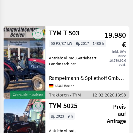
TYM T 503
19.980
€
50 PS/37 kW
Bj. 2017
1480 h
inkl. 19%
MwSt
Antrieb: Allrad, Getriebeart
16.789,92 €
Landmaschine:
exkl.
Schaltgetriebe, Plattform:
ohne Kabine,
Rampelmann & Spliethoff GmbH & Co.KG
Zapfwellendrehzahl:
48361 Beelen
540/1000,
Höchstgeschwindigkeit in
Traktoren / TYM
12-02-2026 13:58
Gebrauchtmaschine
km/h: 30 km/h,
TYM 5025
Kreuzsteuerhebel:
Preis
auf
Bj. 2023
9 h
Anfrage
Antrieb: Allrad,