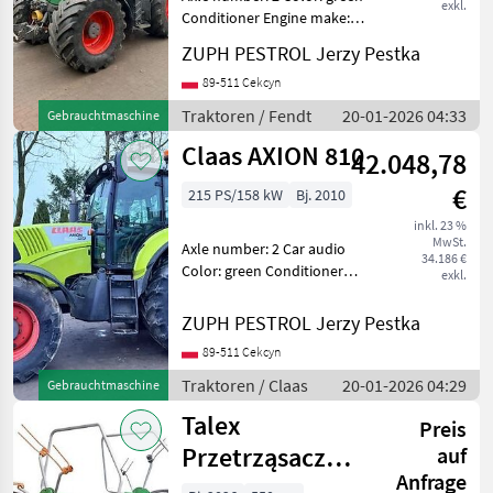
exkl.
Conditioner Engine make:
Deutz Engine model: deutz
ZUPH PESTROL Jerzy Pestka
Engine volume: 6057 ---
Stan: Używany - bardzo
89-511 Cekcyn
dobry stan Koła
Traktoren / Fendt
20-01-2026 04:33
Gebrauchtmaschine
napędzające: 4 koła S
Claas AXION 810
42.048,78
€
215 PS/158 kW
Bj. 2010
inkl. 23 %
MwSt.
Axle number: 2 Car audio
34.186 €
Color: green Conditioner
exkl.
Engine make: John Deere
Engine model: John Deere
ZUPH PESTROL Jerzy Pestka
o pojemności 6, 8L --- Stan:
89-511 Cekcyn
Używany - bardzo dobry
stan Koła nap
Traktoren / Claas
20-01-2026 04:29
Gebrauchtmaschine
Talex
Preis
Przetrząsacz
auf
Anfrage
TORNADO 550 /