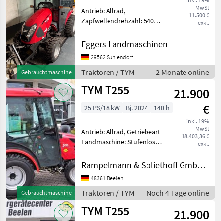
inkl. 19%
MwSt
Antrieb: Allrad,
11.500 €
Zapfwellendrehzahl: 540
exkl.
Mitsubishi Dieselmotor mit
23, 0PS / Hydrostatantrieb /
Eggers Landmaschinen
Heckzapfwelle /
29562 Suhlendorf
Frontzapfwelle / Kabine /
Dreipunktanhängung Kat. I
Traktoren / TYM
2 Monate online
Gebrauchtmaschine
/
TYM T255
21.900
€
25 PS/18 kW
Bj. 2024
140 h
inkl. 19%
MwSt
Antrieb: Allrad, Getriebeart
18.403,36 €
Landmaschine: Stufenloses
exkl.
Getriebe, Plattform: Kabine,
Zapfwellendrehzahl: 540,
Rampelmann & Spliethoff GmbH & Co.KG
Abgasstufe: Tier 5,
48361 Beelen
Oberlenker hinten:
mechanisch, Kreuzsteuer
Traktoren / TYM
Noch 4 Tage online
Gebrauchtmaschine
TYM T255
21.900