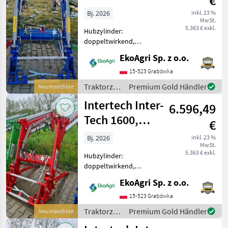
€
Holland
Bj. 2026
inkl. 23 %
MwSt.
5.363 € exkl.
Hubzylinder:
doppeltwirkend,
Front/Heck: Frontlader,
EkoAgri Sp. z o.o.
Anbaukonsole, 3.
Steuerkreis Frontlader
15-523 Grabówka
it1600 – von einem
Traktorzubehör
Premium Gold Händler
Neumaschine
führenden hersteller von
/ Intertech
Intertech Inter-
frontladern in Polen Für tra
6.596,49
Tech 1600,
€
Frontlader Case
Bj. 2026
inkl. 23 %
MwSt.
IH
5.363 € exkl.
Hubzylinder:
doppeltwirkend,
Front/Heck: Frontlader,
EkoAgri Sp. z o.o.
Anbaukonsole, 3.
Steuerkreis Frontlader
15-523 Grabówka
IT1600 – passend für CASE-
Traktorzubehör
Premium Gold Händler
Neumaschine
Traktoren, leistungsstark
/ Intertech
und vielseitig einsetzb