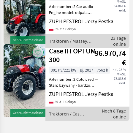
MwSt.
34.861 €
Axle number: 2 Car audio
exkl.
Engine model: odpala
dosłownie "na dotyk" i
ZUPH PESTROL Jerzy Pestka
przepięknie --- Stan:
89-511 Cekcyn
Używany - bardzo dobry
stan Sprzęt różnego typu:
23 Tage
Gebrauchtmaschine
Traktoren / Massey
ładowacz czołowy klimat
online
Ferguson
Case IH OPTUM
96.970,74
300
€
301 PS/221 kW
Bj. 2017
7562 h
inkl. 23 %
MwSt.
78.838 €
Axle number: 2 Color: red ---
exkl.
Stan: Używany - bardzo
dobry stan Koła
ZUPH PESTROL Jerzy Pestka
napędzające: 4 koła Sprzęt
89-511 Cekcyn
różnego typu: przedni
podnośnik podwieszany
Noch 8 Tage
Gebrauchtmaschine
Traktoren / Case
przedni most hamulce pn
online
IH