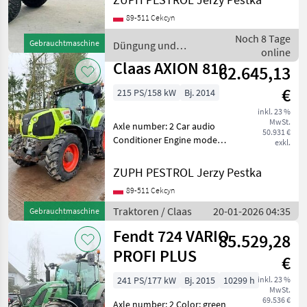
Pojemność: 5 500 l Witam
89-511 Cekcyn
Sprzedam rozsiewacz firmy
AMAZONE ZG-B PRECIS ze
Noch 8 Tage
Gebrauchtmaschine
Düngung und
zbiornikiem o po
online
Beregnung / Amazone
Claas AXION 810
62.645,13
€
215 PS/158 kW
Bj. 2014
inkl. 23 %
MwSt.
Axle number: 2 Car audio
50.931 €
Conditioner Engine model:
exkl.
John Deere o pojemności 6,
8L --- Stan: Używany -
ZUPH PESTROL Jerzy Pestka
bardzo dobry stan Koła
89-511 Cekcyn
napędzające: 4 koła Sprzęt
różnego typu:
Traktoren / Claas
20-01-2026 04:35
Gebrauchtmaschine
Fendt 724 VARIO
85.529,28
PROFI PLUS
€
241 PS/177 kW
Bj. 2015
10299 h
inkl. 23 %
MwSt.
69.536 €
Axle number: 2 Color: green