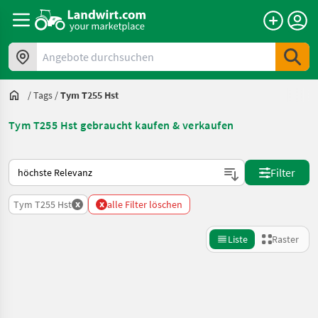
Angebote durchsuchen
/
Tags
/
Tym T255 Hst
Tym T255 Hst gebraucht kaufen & verkaufen
So wird auf Landwirt.com sortiert
Filter
x
x
Tym T255 Hst
alle Filter löschen
Liste
Raster
Suche