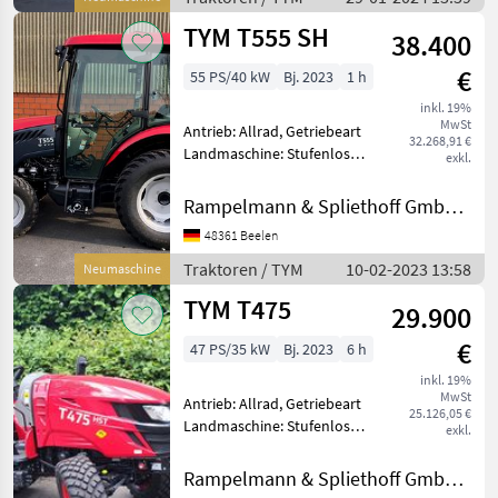
TYM T555 SH
38.400
€
55 PS/40 kW
Bj. 2023
1 h
inkl. 19%
MwSt
Antrieb: Allrad, Getriebeart
32.268,91 €
Landmaschine: Stufenloses
exkl.
Getriebe, Plattform: Kabine,
Zapfwellendrehzahl: 540,
Rampelmann & Spliethoff GmbH & Co.KG
Abgasstufe: Tier 5,
48361 Beelen
Kreuzsteuerhebel:
mechanisch, Klimaanlage,
Traktoren / TYM
10-02-2023 13:58
Neumaschine
TYM T475
29.900
€
47 PS/35 kW
Bj. 2023
6 h
inkl. 19%
MwSt
Antrieb: Allrad, Getriebeart
25.126,05 €
Landmaschine: Stufenloses
exkl.
Getriebe, Plattform: ohne
Kabine,
Rampelmann & Spliethoff GmbH & Co.KG
Zapfwellendrehzahl: 540,