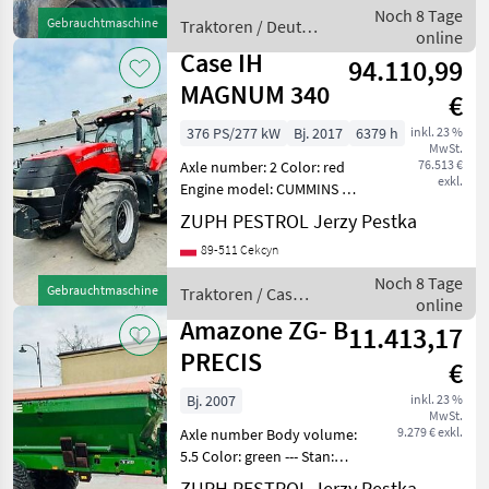
oryginale Ciągnik ma
Noch 8 Tage
Gebrauchtmaschine
Traktoren / Deutz
problem elektryczny
online
Fahr
prawdopod
Case IH
94.110,99
MAGNUM 340
€
376 PS/277 kW
Bj. 2017
6379 h
inkl. 23 %
MwSt.
76.513 €
Axle number: 2 Color: red
exkl.
Engine model: CUMMINS 6
cylindrowy turbo --- Stan:
ZUPH PESTROL Jerzy Pestka
Używany - bardzo dobry
89-511 Cekcyn
stan Sprzęt różnego typu:
hamulce pneumatyczne
Noch 8 Tage
Gebrauchtmaschine
Traktoren / Case
klimatyzacja kab
online
IH
Amazone ZG- B
11.413,17
PRECIS
€
Bj. 2007
inkl. 23 %
MwSt.
9.279 € exkl.
Axle number Body volume:
5.5 Color: green --- Stan:
Używany - nie podano
ZUPH PESTROL Jerzy Pestka