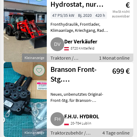
Hydrostat, nur
€
420 Bstd.
MwSt nicht
47 PS/35 kW
Bj. 2020
420 h
ausweisbar
Fronthydraulik, Frontlader,
Klimaanlage, Kriechgang, Radio,
Fahrzeugpapiere vorhanden
Der Verkäufer
Erstbesitz mit nur 420 Bstd.
Wurde von mir 2020 neu
8720 Knittelfeld
gekauft und zum Ausschieben
Traktoren /
1 Monat online
Kleinanzeige
des
Standard Traktoren
Branson Front-
699 €
Stg.
TA00026056B,
Neues, unbenutztes Original-
neu
Front-Stg. für Branson-
Traktoren. Branson-
Teilenummer: TA00026056B,
F.H.U. HYDROL
Bezeichnung: Front Remote
20-784 Lublin
Valve, Hersteller: Daiho
Hydraulics Ltd.,
Traktorzubehör /
4 Tage online
Kleinanzeige