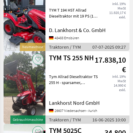
inkl. 19%
MwSt
TYM T 194 HST Allrad
11.920,17 €
Dieseltraktor mit 19 PS (14,
exkl.
2 kw) - 3 Zylinder Yanmar
Motor, wassergekühlt -
D. Lankhorst & Co. GmbH
Hydrostatgetriebe 2-stufig -
48488 Emsbüren
Servolenkung mit
Gleichlaufzylinder
Traktoren / TYM
07-07-2025 09:27
Neumaschine
TYM TS 255 NH
17.838,10
€
Tym Allrad Dieseltraktor TS
inkl. 19%
MwSt
255 H - sparsamer,
14.990 €
laufruhiger,
exkl.
wassergekühlter - 3-
Zylinder Yanmar Motor mit
Lankhorst Nord GmbH
1.116 cmü Hubraum -
26607 Niedersachsen - Aurich
25PS/18, 4kW - 2 Stufen HST
Getriebe ink
Traktoren / TYM
16-06-2025 10:00
Gebrauchtmaschine
TYM 5025C
34.800