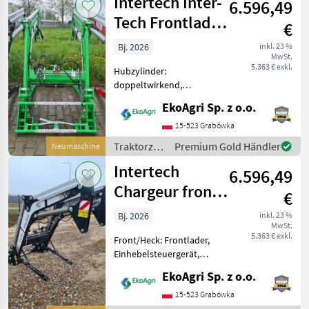
Intertech Inter-
6.596,49
Tech Frontlader
€
IT1600, DEUTZ
Bj. 2026
inkl. 23 %
MwSt.
FAHR
5.363 € exkl.
Hubzylinder:
doppeltwirkend,
Front/Heck: Frontlader,
EkoAgri Sp. z o.o.
Anbaukonsole, 3.
Steuerkreis Frontlader
15-523 Grabówka
IT1600 – passend für
Traktorzubehör
Premium Gold Händler
Neumaschine
DEUTZ-Traktoren,
/ Intertech
Intertech
leistungsstark und vielseitig
6.596,49
einsetz
Chargeur front
€
Inter-Tech 1600,
Bj. 2026
inkl. 23 %
MwSt.
MASSEY
5.363 € exkl.
Front/Heck: Frontlader,
FERGUSON
Einhebelsteuergerät,
Parallelführung Frontlader
EkoAgri Sp. z o.o.
IT1600 – geeignet für
Massey Ferguson Traktoren
15-523 Grabówka
☑️Technische Merkmale:☑️ •