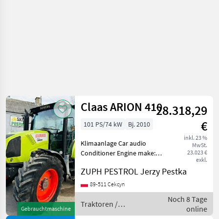
Claas ARION 410
28.318,29
€
101 PS/74 kW
Bj. 2010
inkl. 23 %
Klimaanlage Car audio
MwSt.
Conditioner Engine make:
23.023 €
exkl.
John Deere Engine model:
ZUPH PESTROL Jerzy Pestka
John Deere 4 cylindrowy ---
Stan: Używany - bardzo
89-511 Cekcyn
dobry stan Mam do
Noch 8 Tage
sprzedania ciągnik rol
Traktoren /
online
Gebrauchtmaschine
Claas