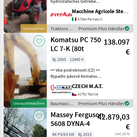
hydrostatisches Getriebe
mit zwei Bereichen und
Macchine Agricole Stefani Luciano
stufenloser Regelung der
Fahrgeschwindigkeit vom
47864 Pennabilli
Stillstand bis 20, 8 km/h
Traktoren /
Premium Plus Händler
Neumaschine
vorwärts und rückwärts,
Sonstige
Komatsu PC 750
ges
138.097
LC 7-K (80t
€
Bj. 2005
11840 h
== Více podrobnosti (CZ) ==
Rypadlo pásové Komatsu
PC 750 LC 7-K rok 2005
CZECH M.A.T.
najeto 11.840 mth
hmotnost 78t ID 4421_D ==
41761 Teplice
Weitere Informationen (DE)
Baumaschinen
Premium Plus Händler
Gebrauchtmaschine
== Komats
/ Komatsu
Massey Ferguson
42.879,03
5608 DYNA-4
€
86 PS/63 kW
Bj. 2015
inkl. 23 %