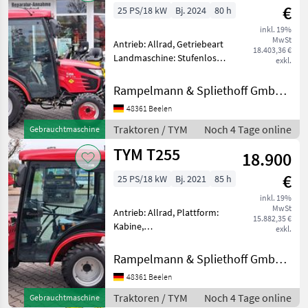
€
25 PS/18 kW
Bj. 2024
80 h
inkl. 19%
MwSt
Antrieb: Allrad, Getriebeart
18.403,36 €
Landmaschine: Stufenloses
exkl.
Getriebe, Plattform: Kabine,
Zapfwellendrehzahl: 540,
Rampelmann & Spliethoff GmbH & Co.KG
Oberlenker hinten:
48361 Beelen
mechanisch,
Kreuzsteuerhebel:
Traktoren / TYM
Noch 4 Tage online
Gebrauchtmaschine
mechanisch, F
TYM T255
18.900
€
25 PS/18 kW
Bj. 2021
85 h
inkl. 19%
MwSt
Antrieb: Allrad, Plattform:
15.882,35 €
Kabine,
exkl.
Zapfwellendrehzahl: 540,
Oberlenker hinten:
Rampelmann & Spliethoff GmbH & Co.KG
mechanisch,
48361 Beelen
Kreuzsteuerhebel:
mechanisch,
Traktoren / TYM
Noch 4 Tage online
Gebrauchtmaschine