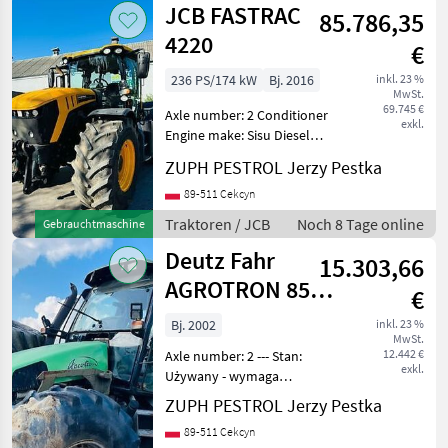
JCB FASTRAC
85.786,35
4220
€
236 PS/174 kW
Bj. 2016
inkl. 23 %
MwSt.
69.745 €
Axle number: 2 Conditioner
exkl.
Engine make: Sisu Diesel
Engine model: SISU Power 6
ZUPH PESTROL Jerzy Pestka
cylindrów Gearbox engine
turbo Gross weight: 15575
89-511 Cekcyn
Net weight: 7575 --- Stan:
Traktoren / JCB
Noch 8 Tage online
Gebrauchtmaschine
Używan
Deutz Fahr
15.303,66
AGROTRON 85
€
MK3
Bj. 2002
inkl. 23 %
MwSt.
12.442 €
Axle number: 2 --- Stan:
exkl.
Używany - wymaga
naprawy Sprzedam ciągnik
ZUPH PESTROL Jerzy Pestka
Deutz Fahr Agrotron 85 Mk3
89-511 Cekcyn
z 2002 roku Cały w