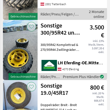
Dimension: 2x 14-9-24 2x 18-
2881 Trattenbach
4-34 Profiltiefe: 100%
2 Monate
Räder/Pneu/F
Räder/Pneu/Felgen /
online
Gebrauchtmaschine
Sonstige
Sonstige
3.500
300/95R42 und
€
270/95R44
inkl. 13%
300/95R42 Komplettrad &
MwSt./Verm.
3.097,35 €
270/95R44 Zwillingräder
exkl.
Räder/Pneu/Felgen
Traktorräder
LH Eferding-OE.Mitte, Eferding
4070 Eferding
Räder/Pneu/Felgen
Premium Plus Händler
Gebrauchtmaschine
/ Sonstige
Sonstige
800 €
19.0/45R17
inkl. 20 %
MwSt.
666,67 €
exkl.
Doppelräder: Breit - Breit
NEUWERTIG !!! 6-Loch zu