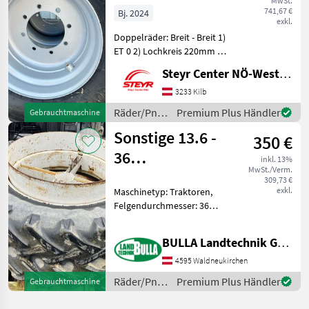
MwSt.
Stk 560/45R22.5
741,67 €
Bj. 2024
exkl.
FL630
Doppelräder: Breit - Breit 1)
ET 0 2) Lochkreis 220mm 3)
Lochmitte 275mm 4) 8
Steyr Center NÖ-West - Standort Kilb
Lochfelge 5) Preis per STK
Räder/Pneu/Felgen
3233 Kilb
Traktorräder
Räder/Pneu/Felgen
Premium Plus Händler
Gebrauchtmaschine
/ Sonstige
Sonstige 13.6 -
350 €
36
inkl. 13%
MwSt./Verm.
Zwillingsräder
309,73 €
exkl.
Maschinetyp: Traktoren,
Felgendurchmesser: 36
Zoll, Räder, Pneu, Felgen
Zwillingsräder + Dimension
BULLA Landtechnik GmbH Ersatzteile
13.6 - 36 +
Außendurchmesser ca. 150
4595 Waldneukirchen
cm Räder/Pneu/Felgen
Räder/Pneu/Felgen
Premium Plus Händler
Gebrauchtmaschine
Traktorräd
/ Sonstige