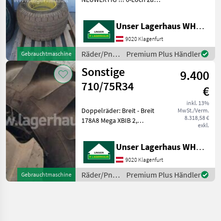
JD-Pressen Informieren Sie
sich bitte vor Fahrt-Antritt
Unser Lagerhaus WHG, Kärnten, Klagenfurt
telefonisch, ob die von
Ihnen angefragte Maschine
9020 Klagenfurt
aktuel
Räder/Pneu/Felgen
Premium Plus Händler
Gebrauchtmaschine
/ Sonstige
Sonstige
9.400
710/75R34
€
inkl. 13%
Doppelräder: Breit - Breit
MwSt./Verm.
8.318,58 €
178A8 Mega XBIB 2,
exkl.
Micheline Informieren Sie
sich bitte vor Fahrt-Antritt
Unser Lagerhaus WHG, Kärnten, Klagenfurt
telefonisch, ob die von
Ihnen angefragte Maschine
9020 Klagenfurt
aktuell bei
Räder/Pneu/Felgen
Premium Plus Händler
Gebrauchtmaschine
/ Sonstige