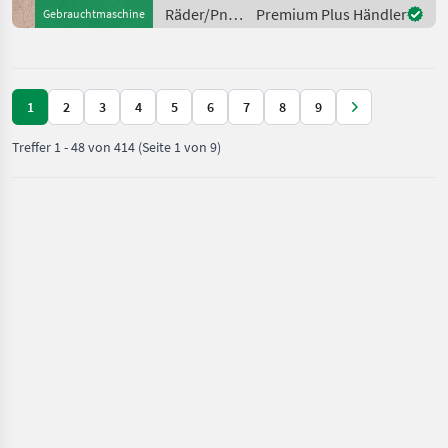
+ 1Stk auf Lager +
Räder/Pneu/Felgen
Premium Plus Händler
Gebrauchtmaschine
/ Sonstige
1
2
3
4
5
6
7
8
9
Treffer
1
-
48
von
414
(Seite 1 von 9)