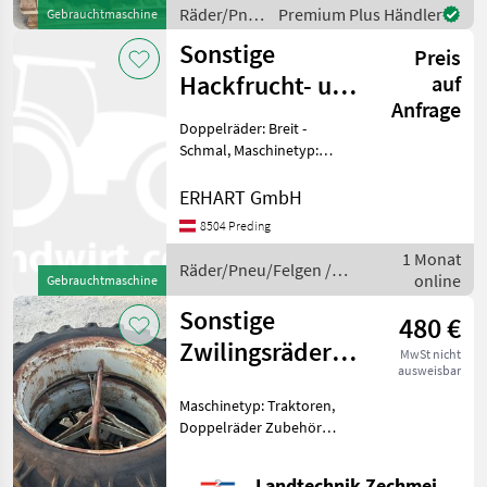
Bereifung vorne 300/70R20
Räder/Pneu/Felgen
Premium Plus Händler
Gebrauchtmaschine
- Bereifung h
/ Sonstige
Sonstige
Preis
Hackfrucht- und
auf
Anfrage
Zwillingsräder
Doppelräder: Breit -
Schmal, Maschinetyp:
Traktoren,
Felgendurchmesser: 36
ERHART GmbH
Zoll, Pflegeräder für Steyr
8504 Preding
4095 Kompakt, 12.4R36 zu
1 Monat
420/85R30, Spur 1500
Räder/Pneu/Felgen /
online
Räder/Pneu/Felgen
Gebrauchtmaschine
Sonstige
Sonstige
480 €
Zwilingsräder
MwSt nicht
ausweisbar
12.4-32 Kock
Maschinetyp: Traktoren,
System
Doppelräder Zubehör
Zwillingsbereifung 12.4-32
Räder/Pneu/Felgen
Landtechnik Zechmeister GmbH & Co KG