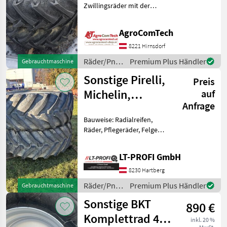
Zwillingsräder mit der
Größe von 18.4/15-34
Räder/Pneu/Felgen
AgroComTech
Traktorräder
8221 Hirnsdorf
Räder/Pneu/Felgen
Premium Plus Händler
Gebrauchtmaschine
/ Sonstige
Sonstige Pirelli,
Preis
Michelin,
auf
Anfrage
Alliance,
Bauweise: Radialreifen,
Vredestein,
Räder, Pflegeräder, Felgen
Trelleb
Reifen und Felgen -Wir
haben viele Reifen
LT-PROFI GmbH
abzugeben! -Verschiedene
Hersteller und Größen -von
8230 Hartberg
Neu bis Gebraucht
Räder/Pneu/Felgen
Premium Plus Händler
Gebrauchtmaschine
/ Sonstige
Sonstige BKT
890 €
Komplettrad 4
inkl. 20 %