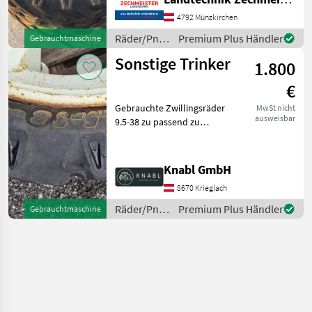
Traktorräder
4792 Münzkirchen
Räder/Pneu/Felgen
Premium Plus Händler
Gebrauchtmaschine
/ Sonstige
Sonstige Trinker
1.800
€
Gebrauchte Zwillingsräder
MwSt nicht
ausweisbar
9.5-38 zu passend zu
14.9R30 Schraubverschluss
mit 2 Haken
Räder/Pneu/Felgen
Knabl GmbH
Traktorräder
8670 Krieglach
Räder/Pneu/Felgen
Premium Plus Händler
Gebrauchtmaschine
/ Sonstige