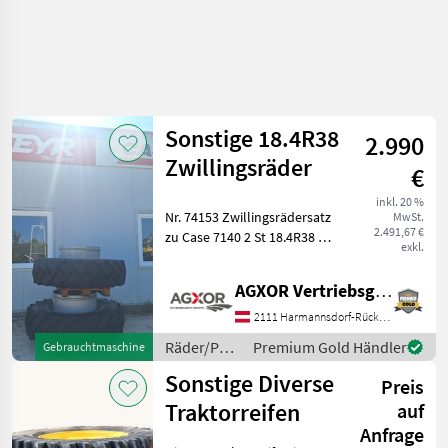
Sonstige 18.4R38
2.990
Zwillingsräder
€
inkl. 20 %
Nr. 74153 Zwillingsrädersatz
MwSt.
2.491,67 €
zu Case 7140 2 St 18.4R38 -
exkl.
mit 146/8 Traglast - mit ca
70% Profil Standort: 2135
AGXOR Vertriebsgesellschaft Ost GmbH
Neudorf im Weinviertel Das
Verkaufs
2111 Harmannsdorf-Rückersdorf
Räder/Pneu/Felgen
Premium Gold Händler
Gebrauchtmaschine
/ Sonstige
Sonstige Diverse
Preis
Traktorreifen
auf
Anfrage