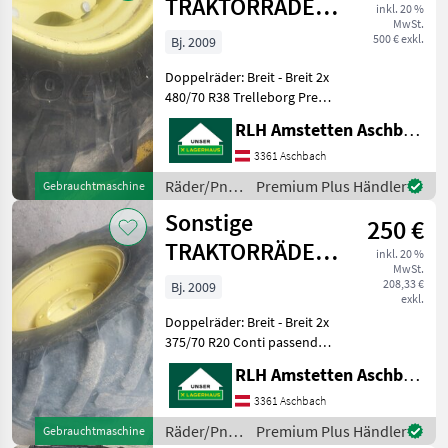
TRAKTORRÄDER
inkl. 20 %
MwSt.
480/70R30
500 € exkl.
Bj. 2009
Doppelräder: Breit - Breit 2x
480/70 R38 Trelleborg Preis
pro Stück 600 Euro Privat
RLH Amstetten Aschbach
Verkauf Mwst.nicht
ausweisbar Bitte Herrn
3361 Aschbach
Reiter Manuel anrufen ! +43
Räder/Pneu/Felgen
Premium Plus Händler
Gebrauchtmaschine
664 48774
/ Sonstige
Sonstige
250 €
TRAKTORRÄDER
inkl. 20 %
MwSt.
375/70R20
208,33 €
Bj. 2009
exkl.
Doppelräder: Breit - Breit 2x
375/70 R20 Conti passend
zu John Deere 5620-5820
RLH Amstetten Aschbach
und 5080R-5100R Preis pro
Stück 250 Euro Privat
3361 Aschbach
Verkauf Mwst.nicht
Räder/Pneu/Felgen
Premium Plus Händler
Gebrauchtmaschine
ausweisbar Bitte