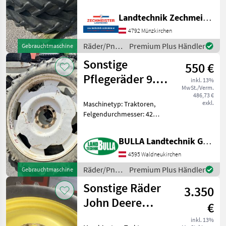
Traktoren,
Felgendurchmesser: 36
Landtechnik Zechmeister GmbH & Co KG
Zoll, Räder Zwillinsräder
13.6-36 Räder/Pneu/Felgen
4792 Münzkirchen
Traktorräder
Räder/Pneu/Felgen
Premium Plus Händler
Gebrauchtmaschine
/ Sonstige
Sonstige
550 €
Pflegeräder 9.5 -
inkl. 13%
MwSt./Verm.
42
486,73 €
exkl.
Maschinetyp: Traktoren,
Felgendurchmesser: 42
Zoll, Räder, Pneu,
Pflegeräder, Felgen
BULLA Landtechnik GmbH
Pflegeräder + 2x 9.5 - 42 +
Nabenloch 220 mm +
4595 Waldneukirchen
Lochkreis 275 mm +
Räder/Pneu/Felgen
Premium Plus Händler
Gebrauchtmaschine
passend z.B. zu
/ Sonstige
Sonstige Räder
3.350
John Deere
€
270/95R32,
inkl. 13%