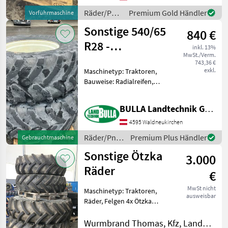
vorne 280/85R28 Klebe
Räder/Pneu/Felgen
Premium Gold Händler
Vorführmaschine
/ Sonstige
Sonstige 540/65
840 €
R28 -
inkl. 13%
MwSt./Verm.
Winterräder für
743,36 €
exkl.
Maschinetyp: Traktoren,
STEYR CVT
Bauweise: Radialreifen,
Felgendurchmesser: 28
Zoll, Räder, Pneu, Felgen
BULLA Landtechnik GmbH Ersatzteile
Kompletträder für
Winterdienst + für STEYR
4595 Waldneukirchen
CVT - ab Baujahr 2012 bis
Räder/Pneu/Felgen
Premium Plus Händler
Gebrauchtmaschine
2026
/ Sonstige
Sonstige Ötzka
3.000
Räder
€
MwSt nicht
Maschinetyp: Traktoren,
ausweisbar
Räder, Felgen 4x Ötzka
Räder zu Valtra inkl.
verstärkter Forstfelgen
Wurmbrand Thomas, Kfz, Landmaschinen, Reparatur