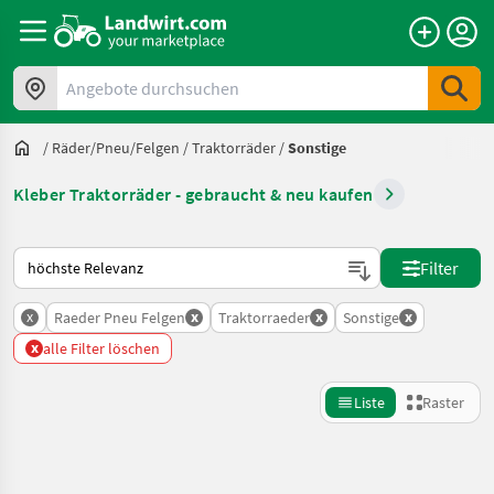
Angebote durchsuchen
/
Räder/Pneu/Felgen
/
Traktorräder
/
Sonstige
Kleber Traktorräder - gebraucht & neu kaufen
So wird auf Landwirt.com sortiert
Filter
x
x
x
x
Raeder Pneu Felgen
Traktorraeder
Sonstige
x
alle Filter löschen
Liste
Raster