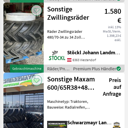
Kontaktaufnahme,
/ Sonstige
Sonstige
1.580
Zwillingsräder
€
inkl. 13%
Räder Zwillingsräder
MwSt./Verm.
1.398,23 €
480/70-34 zu 34 Zoll
exkl.
Bereifung, (B)
Räder/Pneu/Felgen
Stöckl Johann Landmaschinen GesmbH & Co KG
Traktorräder
6363 Westendorf
Räder/Pneu/Felgen
Premium Plus Händler
Gebrauchtmaschine
/ Sonstige
Sonstige Maxam
Preis
600/65R38+480/65R28
auf
Anfrage
Kompletträder
Maschinetyp: Traktoren,
Bauweise: Radialreifen,
Räder, Felgen Nr. 71743 1
Garnitur Kompletträder ( 4
Schwarzmayr Landtechnik GmbH - Gampern
Stk) - 2 Stk. 600/65 R38