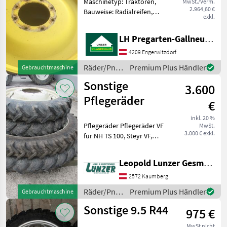
Maschinetyp: Traktoren,
MwSt./Verm.
320/90R46
2.964,60 €
Bauweise: Radialreifen,
exkl.
Räder, Pflegeräder
Kompletträder -
LH Pregarten-Gallneukirchen, Gallneukirchen
Pflegebereifung , Felgen
John Deere Spur 1800 mm,
4209 Engerwitzdorf
Vorne 270/95 R 32, Hinten
Räder/Pneu/Felgen
Premium Plus Händler
Gebrauchtmaschine
320/
/ Sonstige
Sonstige
3.600
Pflegeräder
€
inkl. 20 %
Pflegeräder Pflegeräder VF
MwSt.
3.000 € exkl.
für NH TS 100, Steyr VF,
Taurus C95 230/95R32 80 %,
BKT Agrimax 955 230/95
Leopold Lunzer GesmbH
R48. Räder/Pneu/Felgen
Traktorräder
2572 Kaumberg
Räder/Pneu/Felgen
Premium Plus Händler
Gebrauchtmaschine
/ Sonstige
Sonstige 9.5 R44
975 €
MwSt nicht