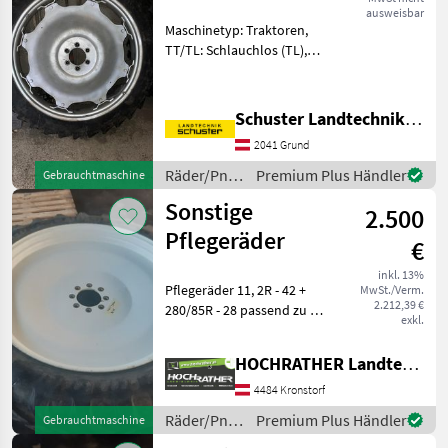
ausweisbar
Maschinetyp: Traktoren,
TT/TL: Schlauchlos (TL),
Bauweise: Radialreifen,
Felgendurchmesser: 44
Zoll, Räder, Pflegeräder
Schuster Landtechnik Grund
Privatverkauf Kulturräder
2041 Grund
zu MF 273 und 373 Räder/
Räder/Pneu/Felgen
Premium Plus Händler
Gebrauchtmaschine
/ Sonstige
Sonstige
2.500
Pflegeräder
€
inkl. 13%
Pflegeräder 11, 2R - 42 +
MwSt./Verm.
2.212,39 €
280/85R - 28 passend zu NH
exkl.
Serie 50; JD; Steyr Kompakt
- kleiner
HOCHRATHER Landtechnik GmbH
Lochkreisdurchmesser
Fixfelgen Spurweite 180 cm
4484 Kronstorf
Reifenzustand vorne 8
Räder/Pneu/Felgen
Premium Plus Händler
Gebrauchtmaschine
/ Sonstige