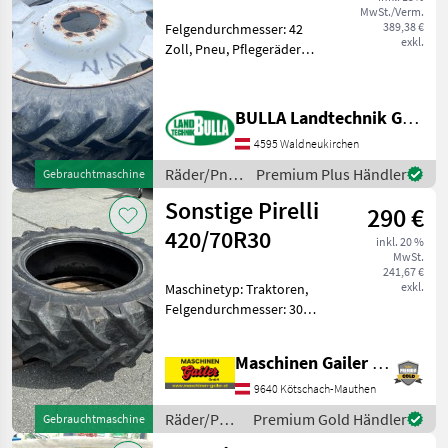
MwSt./Verm.
389,38 €
Felgendurchmesser: 42
exkl.
Zoll, Pneu, Pflegeräder
Pflegeräder + Dimension 9.5
- 42 + Nabenloch 220 mm +
Lochkreis 275 mm +
BULLA Landtechnik GmbH Ersatzteile
passend zu Steyr Plus oder
4595 Waldneukirchen
80er Serie Räder/
Räder/Pneu/Felgen
Premium Plus Händler
Gebrauchtmaschine
/ Sonstige
Sonstige Pirelli
290 €
420/70R30
inkl. 20 %
MwSt.
241,67 €
exkl.
Maschinetyp: Traktoren,
Felgendurchmesser: 30
Zoll, Räder Es handelt sich
hierbei um einen
Maschinen Gailer GmbH
gebrauchten Traktorreifen
der Firma Pirelli
9640 Kötschach-Mauthen
Gebrauchte
Räder/Pneu/Felgen
Premium Gold Händler
Gebrauchtmaschine
Ackerstollenreifen
/ Sonstige