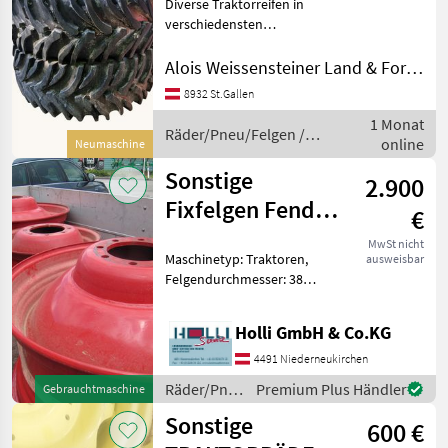
Diverse Traktorreifen in
verschiedensten
Dimensionen, neuwertig
und neu zu verkaufen: 2x
Alois Weissensteiner Land & Forsttechnik
600/65R38 Nokian
8932 St.Gallen
Traktorking Forstfelgen
1 Monat
NEUWERTIG (Bild 1, gelbe
Räder/Pneu/Felgen /
online
Felge)
Neumaschine
Sonstige
Sonstige
2.900
Fixfelgen Fendt
€
300 Vario 411-
MwSt nicht
Maschinetyp: Traktoren,
ausweisbar
413 Vario
Felgendurchmesser: 38
Zoll, Felgen Fixfelgen Spur
2250mm zu Fendt 300
Holli GmbH & Co.KG
Vario- 411-413 Vario
montiertet Bereifung
4491 Niederneukirchen
460/85R-38 u. 420/85R24 R
Räder/Pneu/Felgen
Premium Plus Händler
Gebrauchtmaschine
/ Sonstige
Sonstige
600 €