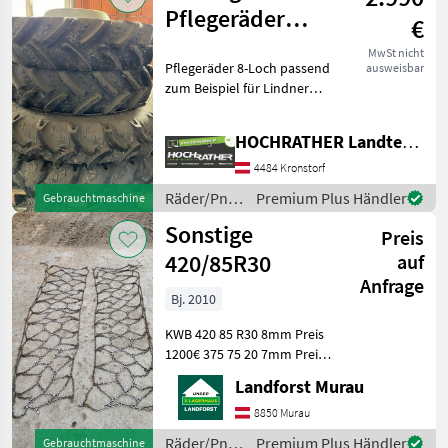
Pflegeräder
€
250/85 R28 &
MwSt nicht
Pflegeräder 8-Loch passend
ausweisbar
230/95 R40
zum Beispiel für Lindner
1750 zu verkaufen -
Dimension Hinterrad
HOCHRATHER Landtechnik GmbH
230/95 R40 - Dimension
Vorderrad 250/85 R28 -
4484 Kronstorf
Konusfelge für 215cm S
Räder/Pneu/Felgen
Premium Plus Händler
Gebrauchtmaschine
/ Sonstige
Sonstige
Preis
420/85R30
auf
Anfrage
Bj. 2010
KWB 420 85 R30 8mm Preis
1200€ 375 75 20 7mm Preis:
800€ Um Ihnen unnötige
Landforst Murau
Wartezeiten oder
Wegstrecken zu ersparen,
8850 Murau
bitten wir Sie um vorherige
Räder/Pneu/Felgen
Premium Plus Händler
Gebrauchtmaschine