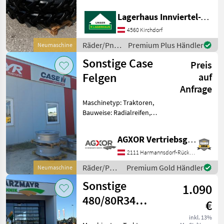
Michelin
+9.5-34 +passend zu
Lagerhaus Innviertel-Traunviertel-Urfahr eGen, Kirchdorf
540/65R34
Trelleborg
Räder/Pneu/Felgen
4560 Kirchdorf
Traktorräder
Räder/Pneu/Felgen
Premium Plus Händler
Neumaschine
BKT
/ Sonstige
Sonstige Case
Preis
Mitas
Felgen
auf
Anfrage
Alliance
Maschinetyp: Traktoren,
Bauweise: Radialreifen,
Alle 40
Felgendurchmesser: 38
anzeigen
Zoll, Felgen EDV: 75607
AGXOR Vertriebsgesellschaft Ost GmbH
Fixfelgen 340/85R38 Spur
MODELL
1500mm Fixfelgen
2111 Harmannsdorf-Rückersdorf
340/85R24 Spur 1500mm
Räder/Pneu/Felgen
Premium Gold Händler
Neumaschine
Für
/ Sonstige
Sonstige
520/85R42
1.090
480/80R34
600/70
€
R30
Kompletträer
inkl. 13%
710/70