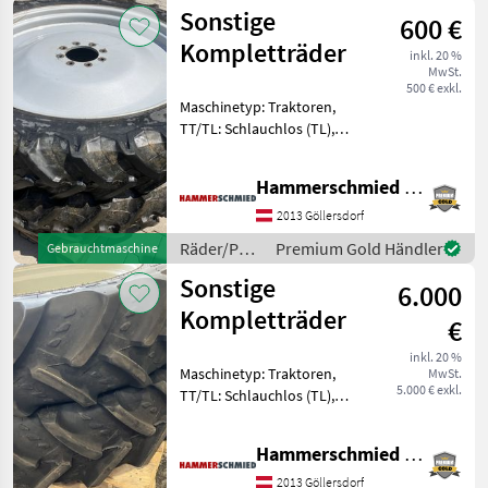
/ Sonstige
Sonstige
600 €
Kompletträder
inkl. 20 %
MwSt.
500 € exkl.
Maschinetyp: Traktoren,
TT/TL: Schlauchlos (TL),
Bauweise: Radialreifen,
Pflegeräder verschiedene
Hammerschmied GmbH
gebrauchte Kompletträder
Pflegeräder 9, 5-38 Pirelli
2013 Göllersdorf
40% auf Fixfelgen
Räder/Pneu/Felgen
Premium Gold Händler
Gebrauchtmaschine
/ Sonstige
Sonstige
6.000
Kompletträder
€
inkl. 20 %
Maschinetyp: Traktoren,
MwSt.
5.000 € exkl.
TT/TL: Schlauchlos (TL),
Bauweise: Radialreifen,
Räder, Pflegeräder Satz
Hammerschmied GmbH
Kompletträder passend zu
Lindner Geotrac, Lintrac
2013 Göllersdorf