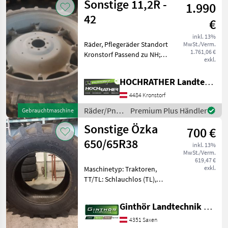
Sonstige 11,2R -
1.990
42
€
inkl. 13%
Räder, Pflegeräder Standort
MwSt./Verm.
1.761,06 €
Kronstorf Passend zu NH;
exkl.
JD;... - kleiner
Lochkreisdurchmesser 210
HOCHRATHER Landtechnik GmbH
mm Verstellfelgen
Bereifung Neuwertig
4484 Kronstorf
Räder/Pneu/Felgen Traktor
Räder/Pneu/Felgen
Premium Plus Händler
Gebrauchtmaschine
/ Sonstige
Sonstige Özka
700 €
650/65R38
inkl. 13%
MwSt./Verm.
619,47 €
exkl.
Maschinetyp: Traktoren,
TT/TL: Schlauchlos (TL),
Bauweise: Radialreifen,
Felgendurchmesser: 38
Ginthör Landtechnik GmbH
Zoll, Räder Özka Reifen
650/65R38 + Profiltiefe 95%
4351 Saxen