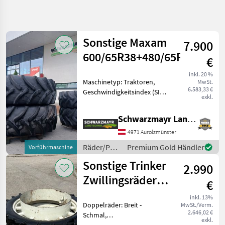
Suche
verfeinern
Sonstige Maxam
7.900
Kategorie
Land
Filter
4
600/65R38+480/65R28
€
414
inkl. 20 %
AKTUELLER
Maschinetyp: Traktoren,
Zurücksetzen
Ergebnisse
MwSt.
PFAD
6.583,33 €
Geschwindigkeitsindex (SI):
anzeigen
exkl.
Landtechnik
65 km/h (SI: D), Bauweise:
Radialreifen, Räder, Felgen
Raeder
Schwarzmayr Landtechnik GmbH - Aurolzmünster
Nr. 69028 1 Garnitur
Pneu
Felgen
Kompletträder ( 4 Stk) - 2
4971 Aurolzmünster
Stk. 60
Traktorraeder
Räder/Pneu/Felgen
Premium Gold Händler
Vorführmaschine
/ Sonstige
Sonstige
Sonstige Trinker
2.990
Zwillingsräder
KATEGORIE
€
WÄHLEN
zu 540/65R34
inkl. 13%
Doppelräder: Breit -
MwSt./Verm.
Sonstige
2.646,02 €
Schmal,
exkl.
Felgendurchmesser: 34 Zoll