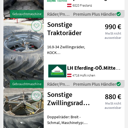
Adrian Richl Räder waren
6820 Frastanz
auf einem Massey Ferguso
Räder/Pneu/Felgen
Premium Plus Händler
Gebrauchtmaschine
/ Sonstige
Sonstige
990 €
Traktoräder
MwSt nicht
ausweisbar
16.9-34 Zwillingsräder,
KOCK
Schnellwechselsystem ----
PRIVATVERKAUF
LH Eferding-OÖ.Mitte, Landtechnik Hofkirchen
Räder/Pneu/Felgen
Traktorräder
4716 Hofkirchen
Räder/Pneu/Felgen
Premium Plus Händler
Gebrauchtmaschine
/ Sonstige
Sonstige
880 €
Zwillingsrad
MwSt nicht
ausweisbar
13.6-36
Doppelräder: Breit -
Schmal, Maschinetyp: