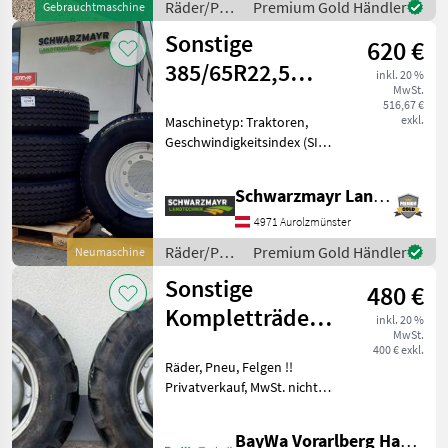
Räder/Pneu/Felgen
Premium Gold Händler
Gebrauchtmaschine
/ Sonstige
Sonstige
620 €
385/65R22,5
inkl. 20 %
MwSt.
NEU
516,67 €
exkl.
Maschinetyp: Traktoren,
Geschwindigkeitsindex (SI):
80 km/h (SI: F), Last-Index
(LI): LI: 160 (4500 kg), TT/TL:
Schwarzmayr Landtechnik GmbH - Aurolzmünster
mit Schlauch (TT),
Bauweise: Radialreifen,
4971 Aurolzmünster
Felgendurchmess
Räder/Pneu/Felgen
Premium Gold Händler
Neumaschine
/ Sonstige
Sonstige
480 €
Kompletträder
inkl. 20 %
MwSt.
14.9-R28
400 € exkl.
Räder, Pneu, Felgen !!
Privatverkauf, MwSt. nicht
ausweisbar!! Weitere
Informationen unter
BayWa Vorarlberg HandelsGmbH BayWa Technik
0`699/18355108 Herr