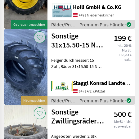
Zoll, Pflegeräder
Holli GmbH & Co.KG
Pflegeräder - Verstellfelgen
380/85R38 + 280/85R28
4491 Niederneukirchen
Firestone f. John Deere 6
Räder/Pneu/Felgen
Premium Plus Händler
Gebrauchtmaschine
/ Sonstige
Sonstige
199 €
31x15.50-15 NHS
inkl. 20 %
MwSt.
AS-Reifen
165,83 €
exkl.
Felgendurchmesser: 15
Zoll, Räder 31x15.50-15 NHS
AS-Reifen Heavy Duty
Traction Advance QJ 8Stk.
Staggl Konrad Landtechnik Oberland
lagernd Bitte informieren
Sie sich vor der
6471 Arzl i.Pitztal
Besichtigung, ob di
Räder/Pneu/Felgen
Premium Plus Händler
Neumaschine
/ Sonstige
Sonstige
500 €
Zwillingsräder
MwSt nicht
ausweisbar
18.4/15-34
Angeboten werden 2 Stk