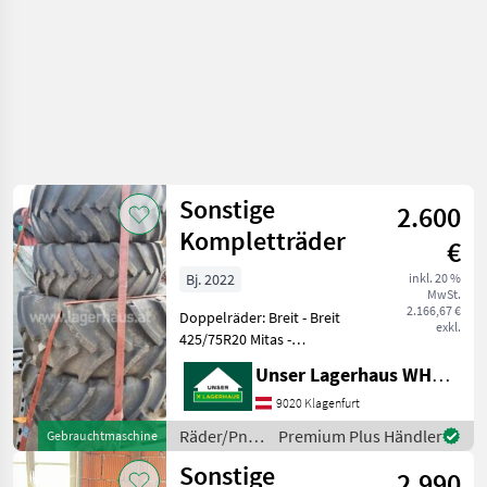
Sonstige
2.600
Kompletträder
€
Bj. 2022
inkl. 20 %
MwSt.
2.166,67 €
Doppelräder: Breit - Breit
exkl.
425/75R20 Mitas -
NEUWERTIG Informieren Sie
Unser Lagerhaus WHG, Kärnten, Klagenfurt
sich bitte vor Fahrt-Antritt
telefonisch, ob die von
9020 Klagenfurt
Ihnen angefragte Maschine
Räder/Pneu/Felgen
Premium Plus Händler
Gebrauchtmaschine
aktuell bei u
/ Sonstige
Sonstige
2.990