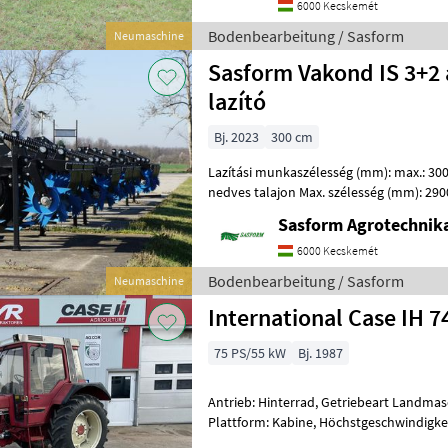
6000 Kecskemét
Bodenbearbeitung / Sasform
Neumaschine
Sasform Vakond IS 3+2 
lazító
Bj. 2023
300 cm
Lazítási munkaszélesség (mm): max.: 3000
nedves talajon Max. szélesség (mm): 290
magassága (mm): 1570 Vá
Sasform Agrotechnika
6000 Kecskemét
Bodenbearbeitung / Sasform
Neumaschine
International Case IH 
75 PS/55 kW
Bj. 1987
Antrieb: Hinterrad, Getriebeart Landmasc
Plattform: Kabine, Höchstgeschwindigkei
Oberlenker hinten: mechanisch, Anhäng