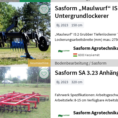
Sasform „Maulwurf“ IS
Untergrundlockerer
Bj. 2023
150 cm
„Maulwurf“ IS 2 Grubber Tiefenlockerer Technische Daten: maximale
Lockerungsarbeitsbreite (mm) max.: 27
min.: 1950/2 auf nassem Boden
Sasform Agrotechnika
6000 Kecskemét
Bodenbearbeitung / Sasform
Neumaschine
Sasform SA 3.23 Anhän
Bj. 2023
320 cm
Fahrwerk Spezifikationen: Arbeitsgeschw
Arbeitstiefe: 8-15 cm Verfügbare Arbeitsbreiten: 3, 2 m; 3, 6 m; 4, 2 m; 4,
6 m Möglichkeit: - Glätt
Sasform Agrotechnika