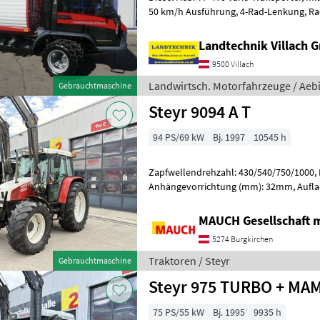
50 km/h Ausführung, 4-Rad-Lenkung, Radstand 3, 25 m, 10 t
Gesamtgewicht, Bereifung: 425/55R 17
Landtechnik Villach
9500 Villach
Landwirtsch. Motorfahrzeuge / Aeb
Gebrauchtmaschine
Steyr 9094 A T
94 PS/69 kW
Bj. 1997
10545 h
Zapfwellendrehzahl: 430/540/750/1000,
Anhängevorrichtung (mm): 32mm, Auflad
Landmaschine: Lastschaltgetriebe, Antrie
MAUCH Gesellschaft m
5274 Burgkirchen
Traktoren / Steyr
Gebrauchtmaschine
Steyr 975 TURBO + M
75 PS/55 kW
Bj. 1995
9935 h