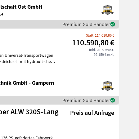
lschaft Ost GmbH
rf
Premium Gold Händler
Statt: 114.010,80 €
110.590,80 €
inkl. 20 % MwSt.
92.159 € exkl.
deichsel - mit hydraulischer
chnik GmbH - Gampern
Premium Gold Händler
uber ALW 320S-Lang
Preis auf Anfrage