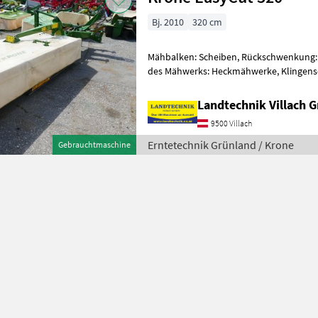
Bj. 2010
320 cm
Mähbalken: Scheiben, Rückschwenkung:
des Mähwerks: Heckmähwerke, Klingensc
Scheibensicherung SafeCut Krone Easy 
Landtechnik Villach
9500 Villach
Erntetechnik Grünland / Krone
Gebrauchtmaschine