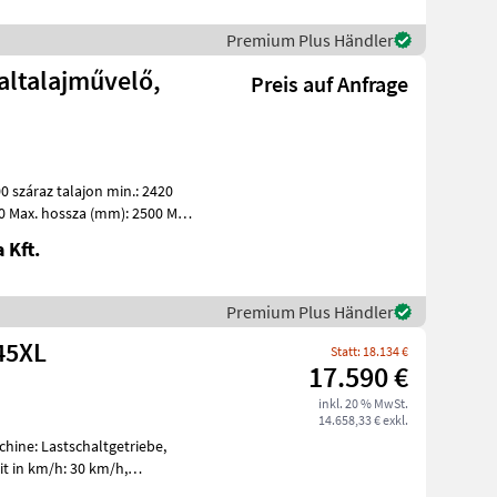
Premium Plus Händler
altalajművelő,
Preis auf Anfrage
 száraz talajon min.: 2420
0 Max. hossza (mm): 2500 Max.
 Kft.
Premium Plus Händler
745XL
Statt: 18.134 €
17.590 €
inkl. 20 % MwSt.
14.658,33 € exkl.
hine: Lastschaltgetriebe,
t in km/h: 30 km/h,
evorrich