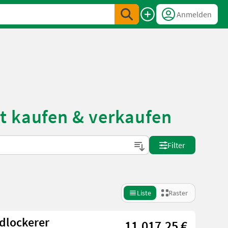
Anmelden
t kaufen & verkaufen
Filter
Liste
Raster
dlockerer
11.017,25 €