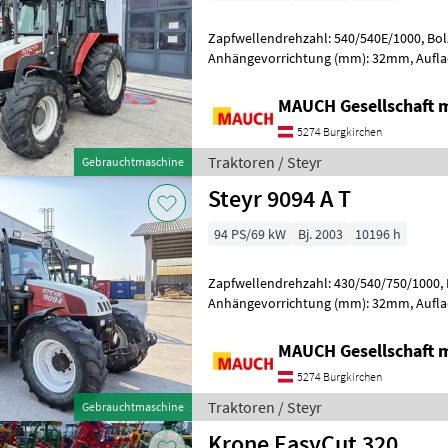
Zapfwellendrehzahl: 540/540E/1000, Bo
Anhängevorrichtung (mm): 32mm, Aufla
Höchstgeschwindigkeit in km/h: 40 km/h
Sc
MAUCH Gesellschaft m
5274 Burgkirchen
Traktoren / Steyr
Gebrauchtmaschine
Steyr 9094 A T
94 PS/69 kW
Bj. 2003
10196 h
Zapfwellendrehzahl: 430/540/750/1000,
Anhängevorrichtung (mm): 32mm, Aufla
Höchstgeschwindigkeit in km/h: 40 km/h
MAUCH Gesellschaft m
5274 Burgkirchen
Traktoren / Steyr
Gebrauchtmaschine
Krone EasyCut 320