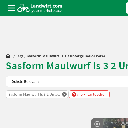
/
Tags
/
Sasform Maulwurf Is 3 2 Untergrundlockerer
Sasform Maulwurf Is 3 2 U
So wird auf Landwirt.com sortiert
x
x
Sasform Maulwurf Is 3 2 Untergrundlockerer
alle Filter löschen