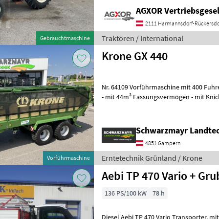
AGXOR Vertriebsgesel
2111 Harmannsdorf-Rückersdo
Traktoren / International
Gebrauchtmaschine
Krone GX 440
Nr. 64109 Vorführmaschine mit 400 Fuhren Universal-Transportwagen
- mit 44m³ Fassungsvermögen - mit Knick
Deichselfederung (081
Schwarzmayr Landte
4851 Gampern
Erntetechnik Grünland / Krone
Vorführmaschine
Aebi TP 470 Vario + Gr
136 PS/100 kW
78 h
Diesel Aebi TP 470 Vario Transporter, mit 136 PS, gefedertes Fahrwerk,