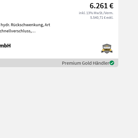
6.261 €
inkl. 13% MwSt./Verm.
5.540,71 € exkl.
 hydr. Rückschwenkung, Art
hnellverschluss,
Cut 320 Hecksch
 GmbH
Premium Gold Händler