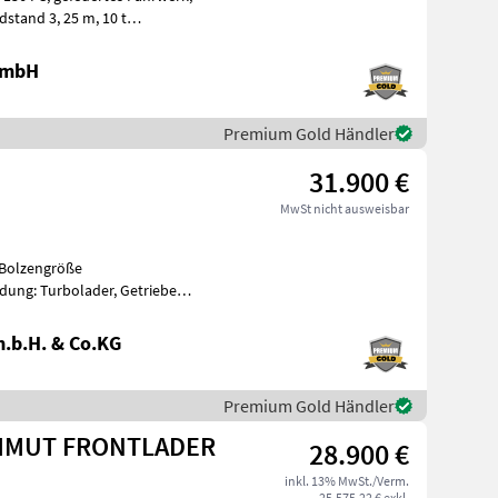
 GmbH
i
Premium Gold Händler
31.900 €
MwSt nicht ausweisbar
 Bolzengröße
ung: Turbolader, Getriebeart
b: Allrad, Pla
.b.H. & Co.KG
Premium Gold Händler
AMMUT FRONTLADER
28.900 €
inkl. 13% MwSt./Verm.
25.575,22 € exkl.