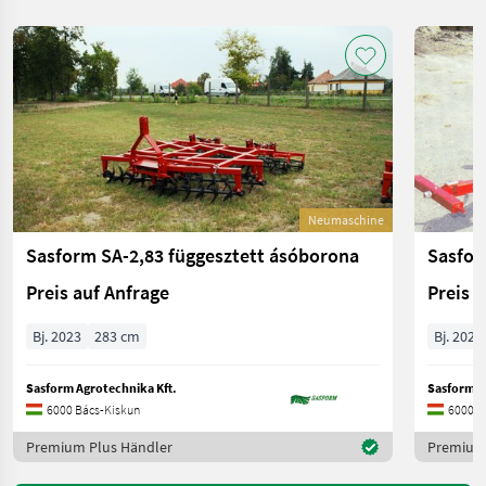
Neumaschine
Sasform SA-2,83 függesztett ásóborona
Sasfor
Preis auf Anfrage
Preis 
Bj. 2023
283 cm
Bj. 2023
Sasform Agrotechnika Kft.
Sasform A
6000 Bács-Kiskun
6000 B
Premium Plus Händler
Premium 