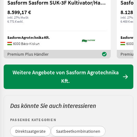
Sasform Sasform SUK-3F Kultivator/Hackgerät
Sasfo
8.599,17 €
8.128 €
inkl. 27% MwSt
inkl. 27% M
6.771 € exkl.
6.400 € exkl.
Sasform Agrotechnika Kft.
Sasform A
6000 Bács-Kiskun
6000 B
Premium Plus Händler
Premium 
Weitere Angebote von Sasform Agrotechnika
Kft.
Das könnte Sie auch interessieren
PASSENDE KATEGORIEN
Direktsaatgeräte
Saatbeetkombinationen