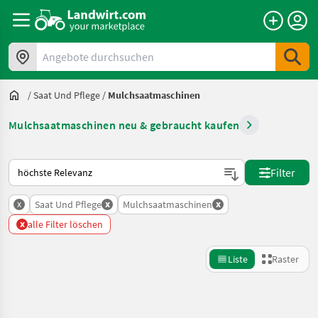
Angebote durchsuchen
/
Saat Und Pflege
/
Mulchsaatmaschinen
Mulchsaatmaschinen neu & gebraucht kaufen
So wird auf Landwirt.com sortiert
Filter
x
x
x
Saat Und Pflege
Mulchsaatmaschinen
x
alle Filter löschen
Liste
Raster