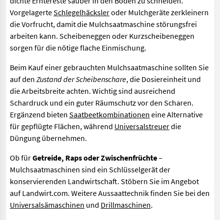
dichte Erntereste sauber in den Boden zu schneiden.
Vorgelagerte
Schlegelhäcksler
oder Mulchgeräte zerkleinern
die Vorfrucht, damit die Mulchsaatmaschine störungsfrei
arbeiten kann. Scheibeneggen oder Kurzscheibeneggen
sorgen für die nötige flache Einmischung.
Beim Kauf einer gebrauchten Mulchsaatmaschine sollten Sie
auf den
Zustand der Scheibenschare
, die Dosiereinheit und
die Arbeitsbreite achten. Wichtig sind ausreichend
Schardruck und ein guter Räumschutz vor den Scharen.
Ergänzend bieten
Saatbeetkombinationen
eine Alternative
für gepflügte Flächen, während
Universalstreuer
die
Düngung übernehmen.
Ob für
Getreide, Raps oder Zwischenfrüchte
–
Mulchsaatmaschinen sind ein Schlüsselgerät der
konservierenden Landwirtschaft. Stöbern Sie im Angebot
auf Landwirt.com. Weitere Aussaattechnik finden Sie bei den
Universalsämaschinen
und
Drillmaschinen
.