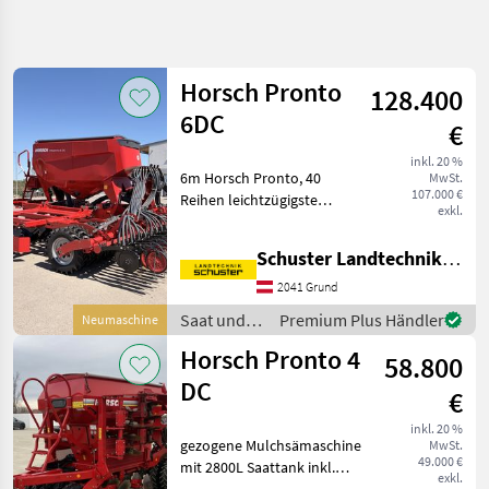
Suche
verfeinern
Horsch Pronto
128.400
Kategorie
Land
Filter
3
6DC
€
5
inkl. 20 %
AKTUELLER
6m Horsch Pronto, 40
Zurücksetzen
Ergebnisse
MwSt.
PFAD
107.000 €
Reihen leichtzügigste
anzeigen
exkl.
Landtechnik
Universaldrillmaschine am
Markt,
Saat
Schuster Landtechnik Grund
Arbeitsgeschwindigkeiten
Und
Pflege
von bis zu 20 km/h und
2041 Grund
eine präzise Saatgutablage
Mulchsaatmaschinen
Saat und
Premium Plus Händler
Neumaschine
1. Stufe: S
Pflege /
Horsch Pronto 4
KATEGORIE
58.800
Horsch
WÄHLEN
DC
€
Pöttinger
3
inkl. 20 %
gezogene Mulchsämaschine
MwSt.
49.000 €
mit 2800L Saattank inkl.
Horsch
2
exkl.
seitlicher Trittbretter.