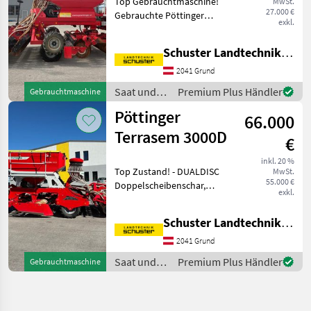
Top Gebrauchtmaschine!
MwSt.
27.000 €
Gebrauchte Pöttinger
exkl.
Terrasem 4000T Profiline
Arbeitsbreite: 4 m
Schuster Landtechnik Grund
Ausstattung laut Bildern
Voll funktionsfähig und
2041 Grund
sofort einsatzb
Saat und
Premium Plus Händler
Gebrauchtmaschine
Pflege /
Pöttinger
66.000
Pöttinger
Terrasem 3000D
€
inkl. 20 %
Top Zustand! - DUALDISC
MwSt.
55.000 €
Doppelscheibenschar,
exkl.
Saatreihenabstand 12, 5 cm
- Scheibenegge mit glatten
Schuster Landtechnik Grund
Scheiben -
Scheibenspurlockerer für
2041 Grund
Schlepperspur - Ausrüstung
Saat und
Premium Plus Händler
Gebrauchtmaschine
Pflege /
Pöttinger