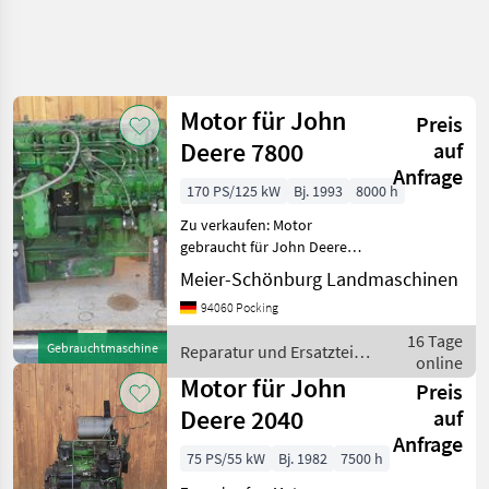
Motor für John
Preis
Deere 7800
auf
Anfrage
170 PS/125 kW
Bj. 1993
8000 h
Zu verkaufen: Motor
gebraucht für John Deere
7800 Wir sind Händler,
Meier-Schönburg Landmaschinen
Reparaturwerkstatt speziell
94060 Pocking
für JohnDeere Traktoren an
der österreichischen Grenze
16 Tage
Gebrauchtmaschine
Reparatur und Ersatzteile
Tausende n
online
/ John Deere
Motor für John
Preis
Deere 2040
auf
Anfrage
75 PS/55 kW
Bj. 1982
7500 h