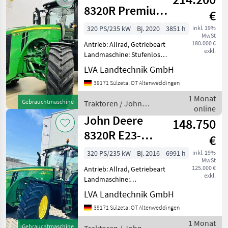
8320R Premium
€
Edition
320 PS/235 kW
Bj. 2020
3851 h
inkl. 19%
MwSt
180.000 €
Antrieb: Allrad, Getriebeart
exkl.
Landmaschine: Stufenloses
Getriebe, Plattform: Kabine
LVA Landtechnik GmbH
Anzahl Zylinder: 6
39171 Sülzetal OT Altenweddingen
Betriebsstunden: 3851
Geschwindigkeit: 40
1 Monat
Gebrauchtmaschine
Traktoren / John
Klimaanlage: Klimaautom
online
Deere
John Deere
148.750
8320R E23-
€
PowerShift
320 PS/235 kW
Bj. 2016
6991 h
inkl. 19%
MwSt
125.000 €
Antrieb: Allrad, Getriebeart
exkl.
Landmaschine:
Lastschaltgetriebe,
LVA Landtechnik GmbH
Plattform: Kabine Anzahl
39171 Sülzetal OT Altenweddingen
Zylinder: 6
Betriebsstunden: 6991
1 Monat
Gebrauchtmaschine