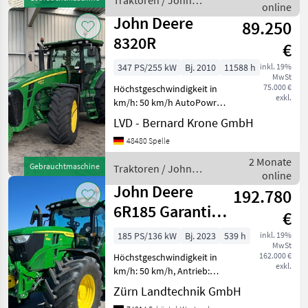
Traktoren / John
Gangzahl r.: 11 Gangzahl v.:
online
Deere
23 Geschwindigke
John Deere
89.250
8320R
€
347 PS/255 kW
Bj. 2010
11588 h
inkl. 19%
MwSt
75.000 €
Höchstgeschwindigkeit in
exkl.
km/h: 50 km/h AutoPowr
50 km/h - stufenlos,
LVD - Bernard Krone GmbH
Autotrac Vorbereitung,
48480 Spelle
Aktiv-Sitz, 4 dw.
Steuergeräte,
2 Monate
Gebrauchtmaschine
Traktoren / John
Druckluftanlage, autom.
online
Deere
Klimaanlage, gefe
John Deere
192.780
6R185 Garantie
€
03/2028
185 PS/136 kW
Bj. 2023
539 h
inkl. 19%
MwSt
162.000 €
Höchstgeschwindigkeit in
exkl.
km/h: 50 km/h, Antrieb:
Allrad Zum Verkauf steht
Zürn Landtechnik GmbH
ein gebrauchter John Deere