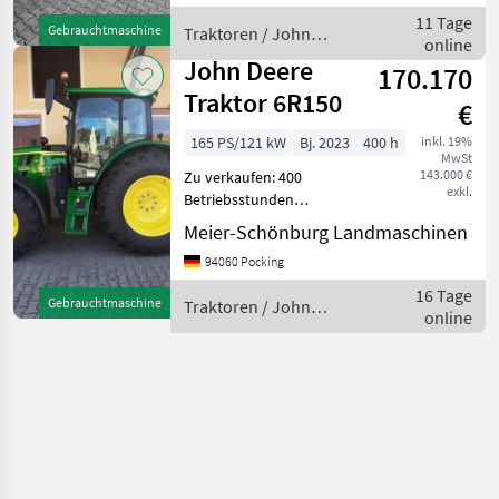
Arbeitsscheinwerfer, Load
11 Tage
Gebrauchtmaschine
Traktoren / John
Sensin
online
Deere
John Deere
170.170
Traktor 6R150
€
165 PS/121 kW
Bj. 2023
400 h
inkl. 19%
MwSt
143.000 €
Zu verkaufen: 400
exkl.
Betriebsstunden
JohnDeere 6R150 4
Meier-Schönburg Landmaschinen
Zylinder, super Traktor,
94060 Pocking
Zustand wie neu AutoPowr
Getriebe Stufenlos, 50km/h
16 Tage
Gebrauchtmaschine
Traktoren / John
ComfortView-Kabine
online
Deere
CommandARM