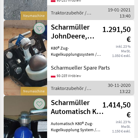
98-285 Wróblew
---//// Schreib uns
19-01-2021
Traktorzubehör /
13:40
Neumaschine
Scharmüller
Scharmüller
1.291,50
JohnDeere,
€
Valtra, Kubota,
inkl. 23 %
K80® Zug-
MwSt.
Fendt, MF, JCB
Kugelkupplungssystem /
1.050 € exkl.
K80®
Kugelkupplungssystem
Scharmueller Spare Parts
Artikel Nummer. 07.6330.42-
98-285 Wróblew
A02 Dimension 330/25/32
30-11-2020
(Wir haben andere
Traktorzubehör /
13:22
Dimensionen / wir haben
Neumaschine
Scharmüller
andere Dime
Scharmüller
1.414,50
Automatisch K80
€
Kugeleinsatz /
inkl. 23 %
Automatisch K80® Zug-
MwSt.
Ball K80 insert
Kugelkupplung System /
1.150 € exkl.
Automatic K80® Ball