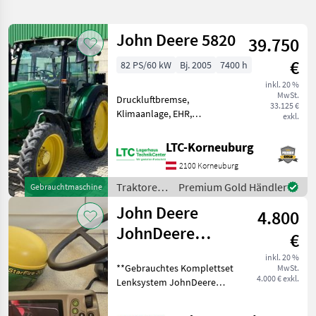
verfeinern
John Deere 5820
39.750
Kategorie
Land
Filter
2
€
82 PS/60 kW
Bj. 2005
7400 h
37
inkl. 20 %
AKTUELLER
Zurücksetzen
Ergebnisse
MwSt.
Druckluftbremse,
PFAD
33.125 €
anzeigen
Klimaanlage, EHR,
exkl.
John
Fronthydraulik, druckloser
Deere
Rücklauf, Außenbedienung
8320r
LTC-Korneuburg
Heckzapfwelle, Radio,
2100 Korneuburg
KATEGORIE
Fahrzeugpapiere
WÄHLEN
vorhanden, Bolzengröße
Traktoren
Premium Gold Händler
Gebrauchtmaschine
Anhängevorrichtung (mm):
/ John
John Deere
Landtechnik
35
4.800
Deere
JohnDeere
€
Forsttechnik
2
Lenksystem
inkl. 20 %
**Gebrauchtes Komplettset
MwSt.
Autotrac 200
MARKTPLATZ
4.000 € exkl.
Lenksystem JohnDeere
Universal mit
AutoTrac 200 Universal**
Marktplatz
Händlerangebote
Kleinanzeigen
bestehend aus: -)Antenne