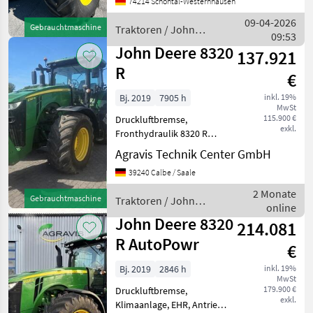
74214 Schöntal-Westernhausen
6R 185. Hersteller:
JohnDeere Modell: 6R 185
09-04-2026
Gebrauchtmaschine
Traktoren / John
Leistung: 185 PS Mot
09:53
Deere
John Deere 8320
137.921
R
€
Bj. 2019
7905 h
inkl. 19%
MwSt
115.900 €
Druckluftbremse,
exkl.
Fronthydraulik 8320 R
(0010) gebr. John Deere
Agravis Technik Center GmbH
Allradtraktor (0020)
39240 Calbe / Saale
Bereifung: IF600/70R30 +
IF710/70R42 Michelin 30/50
2 Monate
Gebrauchtmaschine
Traktoren / John
% (0030) Parallel-
online
Deere
Lenksystem (
John Deere 8320
214.081
R AutoPowr
€
Bj. 2019
2846 h
inkl. 19%
MwSt
179.900 €
Druckluftbremse,
exkl.
Klimaanlage, EHR, Antrieb: