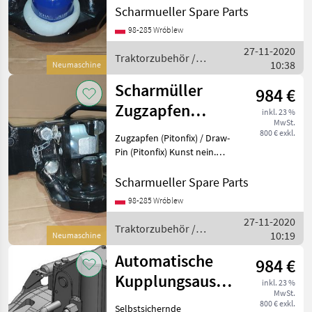
Coupling System Artikel
Scharmueller Spare Parts
Nummer. 05.6390.46-A02 ----
98-285 Wróblew
-- //// Schreib uns an //// ----
27-11-2020
--- ----- /
Traktorzubehör /
10:38
Neumaschine
Scharmüller
Scharmüller
984 €
Zugzapfen
inkl. 23 %
MwSt.
(Pitonfix) /
800 € exkl.
Zugzapfen (Pitonfix) / Draw-
Draw-Pin Einsatz
Pin (Pitonfix) Kunst nein.
07.6390.32-A02 Dimension
390/25/32 (Wir haben
Scharmueller Spare Parts
andere Dimensionen / we
98-285 Wróblew
have other dimensions) -----
27-11-2020
-////
Traktorzubehör /
10:19
Neumaschine
Scharmüller
Automatische
984 €
Kupplungsausrückung
inkl. 23 %
MwSt.
Gabelkopf Typ
800 € exkl.
Selbstsichernde