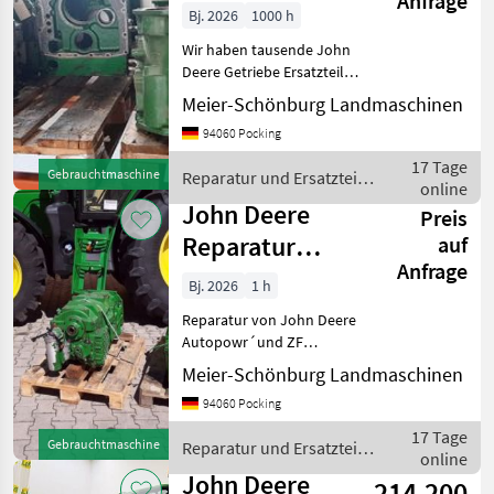
Anfrage
Getriebe
Bj. 2026
1000 h
Wir haben tausende John
Deere Getriebe Ersatzteile
am Lager. Alle Typen vom
Meier-Schönburg Landmaschinen
920 - bis zur aktuellen 6-R
94060 Pocking
Serie. Wir sind Händler und
Reparaturwerkstatt speziell
17 Tage
Gebrauchtmaschine
Reparatur und Ersatzteile
f
online
/ John Deere
John Deere
Preis
Reparatur
auf
Anfrage
JohnDeere
Bj. 2026
1 h
Autopowr
Reparatur von John Deere
Getriebe
Autopowr´und ZF
Getriebe: Wir überholen
Meier-Schönburg Landmaschinen
und reparieren alle John
94060 Pocking
Deere Getriebe und
Traktoren: AutoPowr,
17 Tage
Gebrauchtmaschine
Reparatur und Ersatzteile
PowerQuad, Powershift,
online
/ John Deere
Austausc
John Deere
214.200