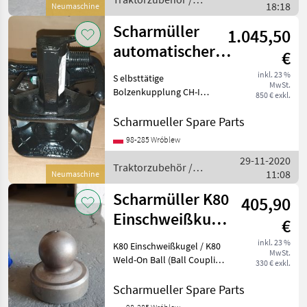
18:18
Neumaschine
Scharmüller
Scharmüller
1.045,50
automatischer
€
Zugmaul
inkl. 23 %
S elbsttätige
MwSt.
Gabelkopf Typ
Bolzenkupplung CH-I
850 € exkl.
(38mm) / Automatic Clevis
u.a. Fall
Type CH-I (38mm Bolt)
Scharmueller Spare Parts
Artikel Nummer.
98-285 Wróblew
05.3253.321-A02 Dimension
29-11-2020
325/26/26 (Wir haben
Traktorzubehör /
11:08
andere Dimensione
Neumaschine
Scharmüller
Scharmüller K80
405,90
Einschweißkugel
€
/ K80 Weld-On
inkl. 23 %
K80 Einschweißkugel / K80
MwSt.
Ball
Weld-On Ball (Ball Coupling
330 € exkl.
System) Art.Nr. 10.845.081.0
(also available with a
Scharmueller Spare Parts
holder Art.Nr. 02.481.351) ---