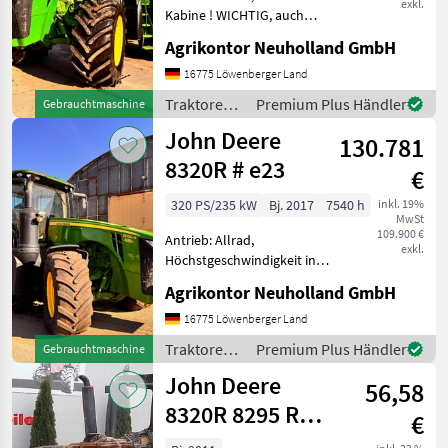
exkl.
Kabine ! WICHTIG, auch
wenn Sie mit uns per
Agrikontor Neuholland GmbH
WhatsApp oder ähnlich
chatten und daraufhin
16775 Löwenberger Land
Maschinen kaufen, bitte
Traktoren /
Premium Plus Händler
Gebrauchtmaschine
kontrollieren Sie die Auft
John Deere
John Deere
130.781
8320R # e23
€
320 PS/235 kW
Bj. 2017
7540 h
inkl. 19%
MwSt
109.900 €
Antrieb: Allrad,
exkl.
Höchstgeschwindigkeit in
km/h: 40 km/h, Plattform:
Agrikontor Neuholland GmbH
Kabine ! WICHTIG, auch
wenn Sie mit uns per
16775 Löwenberger Land
WhatsApp oder ähnlich
Traktoren /
Premium Plus Händler
Gebrauchtmaschine
chatten und daraufhin
John Deere
John Deere
Maschinen k
56,58
8320R 8295 R
€
8345R parts,