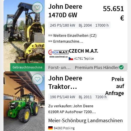
Holztechnik
John Deere
55.651
/ John
Deere
1470D 6W
€
245 PS/180 kW
Bj. 2004
17000 h
== Weitere Einzelheiten (CZ)
== Erntemaschine
JohnDeere 1470 D
CZECH M.A.T.
Timberjack Jahr 2004
(Modell wurde nur 2002-
41761 Teplice
2006 produziert) 17 000
Forst- und
Premium Plus Händler
Gebrauchtmaschine
Motorstunden keine
Holztechnik
John Deere
unnötige El
Preis
/ John
Deere
Traktor
auf
Anfrage
gebraucht 6190R
190 PS/140 kW
Bj. 2011
7200 h
AutoPowr
Zu verkaufen: John Deere
6190R AP AutoPowr 7200
Std, sofort verfügbar, AHK
Meier-Schönburg Landmaschinen
höhenverstellbar, feste K80,
94060 Pocking
Starfire Vorbereitung,