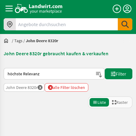
Angebote durchsuchen
/
Tags
/
John Deere 8320r
John Deere 8320r gebraucht kaufen & verkaufen
So wird auf Landwirt.com sortiert
Filter
x
x
John Deere 8320r
alle Filter löschen
Liste
Raster
Suche