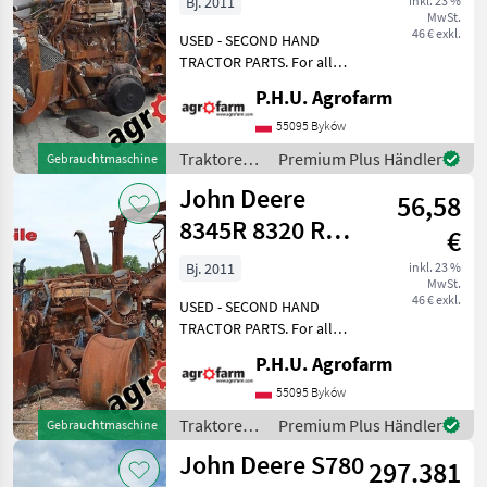
Bj. 2011
inkl. 23 %
MwSt.
ersatzteile,
46 € exkl.
USED - SECOND HAND
pieces
TRACTOR PARTS. For all
parts call us or send
P.H.U. Agrofarm
message by e-mail either
whatsapp. TRAKTOR -
55095 Byków
SCHLEPPER ERSATZTEILE.
Traktoren /
Premium Plus Händler
Gebrauchtmaschine
Bei weiteren fragen
John Deere
John Deere
kontaktieren
56,58
8345R 8320 R
€
8260 parts,
Bj. 2011
inkl. 23 %
MwSt.
ersatzteile,
46 € exkl.
USED - SECOND HAND
pieces
TRACTOR PARTS. For all
parts call us or send
P.H.U. Agrofarm
message by e-mail either
whatsapp. TRAKTOR -
55095 Byków
SCHLEPPER ERSATZTEILE.
Traktoren /
Premium Plus Händler
Gebrauchtmaschine
Bei weiteren fragen
John Deere
John Deere S780
kontaktieren
297.381