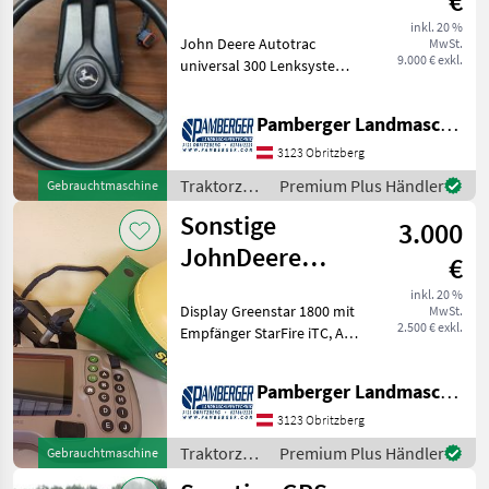
€
300+4640+Starfire
inkl. 20 %
John Deere Autotrac
MwSt.
6000
9.000 € exkl.
universal 300 Lenksystem,
John Deere SF6000
Empfänger - SF1 (+/- 15 cm)
Pamberger Landmaschinentechnik GmbH
Signalgenauigkeit, John
Deere 4640 Monitor (26 cm
3123 Obritzberg
Bildschirmgrösse), A
Traktorzubehör
Premium Plus Händler
Gebrauchtmaschine
/ Sonstige
Sonstige
3.000
JohnDeere
€
Greenstar 1800
inkl. 20 %
Display Greenstar 1800 mit
MwSt.
mit StarFire iTC
2.500 € exkl.
Empfänger StarFire iTC, A-
Säulenhalterung und Kabel
Traktorzubehör
Pamberger Landmaschinentechnik GmbH
Spurführung/GPS
3123 Obritzberg
Traktorzubehör
Premium Plus Händler
Gebrauchtmaschine
/ Sonstige