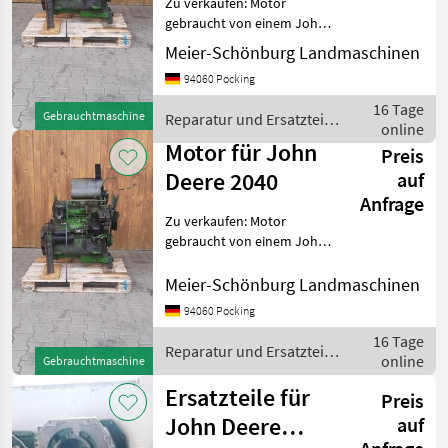
Zu verkaufen: Motor
gebraucht von einem John
Deere 2040 Passt in 1640,
Meier-Schönburg Landmaschinen
2040, 2250, 2450. Passt
94060 Pocking
teilweise auch in 2140, 2250,
2650, 2850 Wir sind Händler
16 Tage
Gebrauchtmaschine
Reparatur und Ersatzteile
und R
online
/ John Deere
Motor für John
Preis
Deere 2040
auf
Anfrage
Zu verkaufen: Motor
gebraucht von einem John
Deere 2040 Passt in 1640,
2040, 2250, 2450. Passt
Meier-Schönburg Landmaschinen
teilweise auch in 2140, 2250,
94060 Pocking
2650, 2850 Wir sind Händler
16 Tage
und R
Reparatur und Ersatzteile
online
Gebrauchtmaschine
/ John Deere
Ersatzteile für
Preis
John Deere
auf