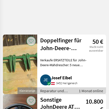
Doppelfinger für
50 €
John-Deere-
MwSt nicht
ausweisbar
Mähdrescher
Verkaufe ERSATZTEILE für John-
Deere-Mähdrescher: 5 neue
DOPPELFINGER mit Mittelsteg,
Ersatzteil-Nummer Z11228.
Josef Eibel
Gesamtpreis € 50. Zusendung
3452 Heiligeneich
möglich, zuzüglich Versand
Reparatur und
1 Monat online
Kleinanzeige
Ersatzteile /
Sonstige
10.800
Sonstige Reparatur
und Ersatzteile
JohnDeere ATU