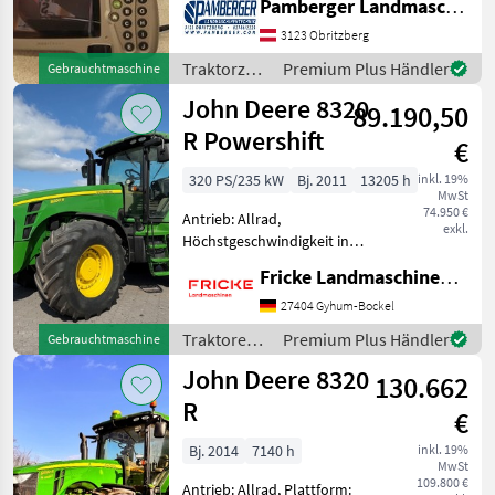
Pamberger Landmaschinentechnik GmbH
Starfire 3000 auf SF1
-)GreenStar 1800 Display
3123 Obritzberg
-)Lenkradmotor
Traktorzubehör
Premium Plus Händler
Gebrauchtmaschine
/ John
John Deere 8320
89.190,50
Deere
R Powershift
€
320 PS/235 kW
Bj. 2011
13205 h
inkl. 19%
MwSt
74.950 €
Antrieb: Allrad,
exkl.
Höchstgeschwindigkeit in
km/h: 40 km/h Powershift
Fricke Landmaschinen GmbH
Getriebe 16/5, verstärkte
Vorderachse, 20 x
27404 Gyhum-Bockel
Frontgewichte a 50 kg, GPS
Traktoren /
Premium Plus Händler
Gebrauchtmaschine
Lenksystem mit Monitor
John Deere
John Deere 8320
und
130.662
R
€
Bj. 2014
7140 h
inkl. 19%
MwSt
109.800 €
Antrieb: Allrad, Plattform: