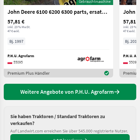
Gebrauchtmaschine
John Deere 6100 6200 6300 parts, ersatzteile, pieces
57,81 €
57,81 €
inkl. 23 % MwSt.
inkl. 23 % 
47 € exkl.
47 € exkl.
Bj. 1997
Bj. 2010
P.H.U. Agrofarm
P.H.U. Ag
55095
55095
Premium Plus Händler
Premium 
Weitere Angebote von P.H.U. Agrofarm
Sie haben Traktoren / Standard Traktoren zu
verkaufen?
Auf Landwirt.com erreichen Sie über 545.000 registrierte Nutzer.