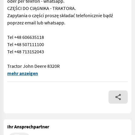
oder per telefon - whatsapp.
CZĘŚCI DO CIĄGNIKA - TRAKTORA.
Zapytania o części proszę składać telefonicznie bądź
poprzez email lub whatsapp.
Tel +48 606635118
Tel +48 507111100
Tel +48 713152043
Tractor John Deere 8320R
USED - SECOND HAND TRACTOR PARTS. For all parts call us or send
mehr anzeigen
Ihr Ansprechpartner