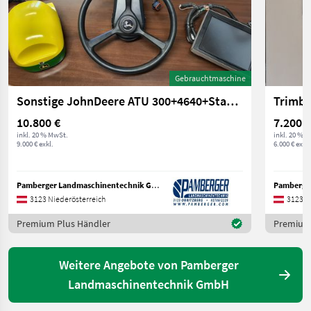
Gebrauchtmaschine
Sonstige JohnDeere ATU 300+4640+Starfire 6000
10.800 €
7.200 €
inkl. 20 % MwSt.
inkl. 20 % 
9.000 € exkl.
6.000 € exkl.
Pamberger Landmaschinentechnik GmbH
3123 Niederösterreich
3123 N
Premium Plus Händler
Premium 
Weitere Angebote von Pamberger
Landmaschinentechnik GmbH