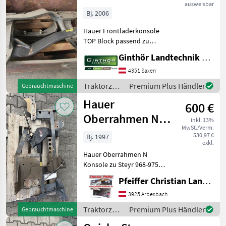
ausweisbar
zu Deutz Fahr
Bj. 2006
Agroplus
Hauer Frontladerkonsole
TOP Block passend zu
Deutz Fahr Agroplus 75 / 85
Ginthör Landtechnik GmbH
/ 95 + inkl. Schrauben +
Gegen Aufpreis mit
4351 Saxen
Unterzug erhältlich sofort
Traktorzubehör
Premium Plus Händler
Gebrauchtmaschine
einsatzbereit s
/ Hauer
Hauer
600 €
Oberrahmen N
inkl. 13%
MwSt./Verm.
zu Steyr 968-975
530,97 €
Bj. 1997
exkl.
MWM
Hauer Oberrahmen N
Konsole zu Steyr 968-975
MWM Traktorzubehör
Pfeiffer Christian Landtechnik
Konsolen
3925 Arbesbach
Traktorzubehör
Premium Plus Händler
Gebrauchtmaschine
/ Hauer