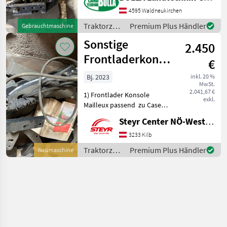
+ Kommunalplatte Größe 3
+ Stemplinger Hubwerk +
4595 Waldneukirchen
CVT SWB Bj. 2015 bis 2022 +
Traktorzubehör
Premium Plus Händler
Gebrauchtmaschine
Multischlauchkuppl
/
Sonstige
2.450
Stemplinger
Frontladerkonsole
€
Mailleux-Fl. für
Bj. 2023
inkl. 20 %
MwSt.
Case Vestrum
2.041,67 €
1) Frontlader Konsole
exkl.
Mailleux passend zu Case
Vestrum und Steyr Expert 2)
Steyr Center NÖ-West - Standort Kilb
Multikuppler Unterteil
Mach System 3)
3233 Kilb
Schwingungssystem
Traktorzubehör
Premium Plus Händler
Neumaschine
Traktorzubehör Konsolen
/ Sonstige