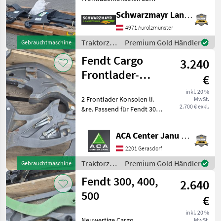
Steyr Multi 4095-4115 - mit
Schwarzmayr Landtechnik GmbH - Aurolzmünster
960mm Aufnahmebreite
Hydrac
20
(Schmalschwinge) Das
4971 Aurolzmünster
Verkaufsteam der Fa.
Stemplinger
8
Traktorzubehör
Premium Gold Händler
Gebrauchtmaschine
Schwarzmayr zeigt Ihnen
/ Stoll
Fendt Cargo
das
3.240
Quicke
7
Frontlader-
€
Alle 12
Konsole
anzeigen
inkl. 20 %
2 Frontlader Konsolen li.
MwSt.
2.700 € exkl.
&re. Passend für Fendt 300
MARKTPLATZ
Vario SCR Traktorzubehör
Marktplatz
Händlerangebote
Kleinanzeigen
Konsolen
ACA Center Janu GmbH
2201 Gerasdorf
Traktorzubehör
Premium Gold Händler
Gebrauchtmaschine
/ Fendt
Fendt 300, 400,
2.640
500
€
inkl. 20 %
Neuwertige Cargo
MwSt.