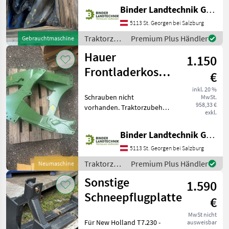
Binder Landtechnik GmbH & CoKG
5113 St. Georgen bei Salzburg
Traktorzubehör
Premium Plus Händler
Gebrauchtmaschine
/ Stoll
Hauer
1.150
Frontladerkosolen
€
zu John Deere
inkl. 20 %
Schrauben nicht
MwSt.
6R
958,33 €
vorhanden. Traktorzubehör
exkl.
Konsolen
Binder Landtechnik GmbH & CoKG
5113 St. Georgen bei Salzburg
Traktorzubehör
Premium Plus Händler
Neumaschine
/ Hauer
Sonstige
1.590
Schneepflugplatte
€
MwSt nicht
Für New Holland T7.230 -
ausweisbar