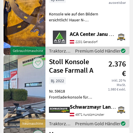
ausweisbar
Konsole wie auf den Bildern
ersichtlich! Hauer N-
Konsolen Traktorzubehör
Konsolen
ACA Center Janu GmbH
2201 Gerasdorf
Traktorzubehör
Premium Gold Händler
Gebrauchtmaschine
/ Hauer
Stoll Konsole
2.376
Case Farmall A
€
Bj. 2022
inkl. 20 %
MwSt.
1.980 € exkl.
Nr. 59618
Frontladerkonsole für
Breitschwinge - zu Case
Schwarzmayr Landtechnik GmbH - Aurolzmünster
Farmall A 55 - 75 - mit
Hydrofix Unterteil ohne
4971 Aurolzmünster
Schlauchsatz Das
Traktorzubehör
Premium Gold Händler
Neumaschine
Verkaufsteam der Fa.
/ Stoll
Schwarzmayr z