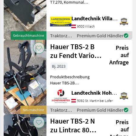
T7.270, Kommunal
Schneepflugplatte mit
Unterzug, Abstützung auf
Landtechnik Villach GmbH
Hinterachse, passend für
Traktoren mit orginaler
9500 Villach
Fronthydraulik, prompt
Traktorzubehör
Premium Gold Händler
Gebrauchtmaschine
verf
/ Sonstige
Hauer TBS-2 B
Preis
zu Fendt Vario
auf
Anfrage
200 Gen.3 Stuve
Bj. 2023
V (24522)
Produktbeschreibung
Hauer TBS-2B
Anbaukonsole zu Fendt
Landtechnik Hohenwarter GmbH
Vario 200 Gen 3 Ich freue
mich, Ihnen im
5092 St. Martin bei Lofer
Maschinenzentrum St.
Traktorzubehör
Premium Gold Händler
Neumaschine
Martin die Hauer TBS-2B
/ Hauer
Hauer TBS-2 N
Anbaukonsole zu Fendt V
Preis
zu Lintrac 80
auf