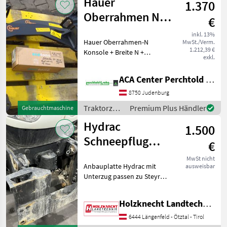
Hauer
1.370
Oberrahmen N
€
Konsole Fendt
inkl. 13%
Hauer Oberrahmen-N
MwSt./Verm.
200 Vario S3
1.212,39 €
Konsole + Breite N +
exkl.
passend für gefederte
Achse und original
ACA Center Perchtold - Perchtold & Sohn GmbH
Fronthubwerk + passend zu
Fendt 207 / 208 / 209 / 210 /
8750 Judenburg
211 Vario S3 Traktorzubeh
Traktorzubehör
Premium Plus Händler
Gebrauchtmaschine
/ Hauer
Hydrac
1.500
Schneepflug
€
Kombiplatte
MwSt nicht
Anbauplatte Hydrac mit
ausweisbar
Steyr MT9105
Unterzug passen zu Steyr
MT9105 mit Schrauben
komplett Ausnehmung für
Holzknecht Landtechnik GmbH.
Zapfwelle, passend auch
für Hydrac Fronthubwerk
6444 Längenfeld - Ötztal - Tirol
Wir freuen uns auf Ihr