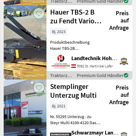
Traktorzubehör
Premium Gold Händler
Neumaschine
Anbaukonsole zu Deutz
/ Hauer
Hauer TBS-2 B
5095 ausführli
Preis
zu Fendt Vario
auf
Anfrage
300 Gen.4 Stufe
Bj. 2023
V (24518)
Produktbeschreibung
Hauer TBS-2B
Anbaukonsole zu Fendt 300
Landtechnik Hohenwarter GmbH
Gen.4 Ich freue mich, Ihnen
im Maschinenzentrum St.
5092 St. Martin bei Lofer
Martin die Hauer TBS-2B
Traktorzubehör
Premium Gold Händler
Neumaschine
Anbaukonsole zu Fendt 300
/ Hauer
Stemplinger
Gen
Preis
Unterzug Multi
auf
Anfrage
Bj. 2021
Nr. 55295 Unterzug - zu
Steyr Multi 4100-4120 Das
Verkaufsteam der Fa.
Schwarzmayr Landtechnik GmbH - Aurolzmünster
Schwarzmayr zeigt Ihnen