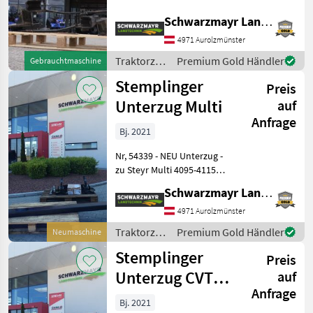
Lindner Geortrac 100 - für
Schwarzmayr Landtechnik GmbH - Aurolzmünster
Oberrahmen Lenker Type N
Das Verkaufsteam der Fa.
4971 Aurolzmünster
Schwarzmayr zeigt Ihnen
Traktorzubehör
Premium Gold Händler
Gebrauchtmaschine
das
/ Hauer
Stemplinger
Preis
Unterzug Multi
auf
Anfrage
Bj. 2021
Nr, 54339 - NEU Unterzug -
zu Steyr Multi 4095-4115
T4A Das Verkaufsteam der
Schwarzmayr Landtechnik GmbH - Aurolzmünster
Fa. Schwarzmayr zeigt
Ihnen das Gerät/Maschine
4971 Aurolzmünster
gerne und bittet um
Traktorzubehör
Premium Gold Händler
Neumaschine
Terminabsprac
/
Stemplinger
Preis
Stemplinger
Unterzug CVT
auf
Anfrage
SWB
Bj. 2021