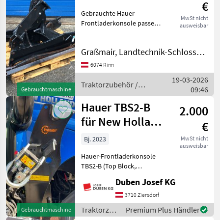
€
Gebrauchte Hauer
MwSt nicht
Frontladerkonsole passend
ausweisbar
zu Valtra T170
Traktorzubehör Konsolen
Graßmair, Landtechnik-Schlosserei GmbH
6074 Rinn
19-03-2026
Traktorzubehör /
09:46
Gebrauchtmaschine
Hauer
Hauer TBS2-B
2.000
für New Holland
€
T5 Dual
Bj. 2023
MwSt nicht
ausweisbar
Command
Hauer-Frontladerkonsole
TBS2-B (Top Block,
Breitschwinge) mit
Duben Josef KG
Multikuppler-Unterteil 4-
fach mit 3-poliger
3710 Ziersdorf
Steckdose,
Traktorzubehör
Premium Plus Händler
Gebrauchtmaschine
Hinterachsabstützung,
/ Hauer