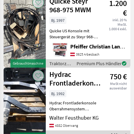
Quicke Steyr
1.200
968-975 MWM
€
Bj. 1997
inkl. 20 %
MwSt.
1.000 € exkl.
Quicke US Konsole mit
Steuergerät zu Steyr 968-
975 oder Case CS68-75 mit
Pfeiffer Christian Landtechnik
MWM Motor
Traktorzubehör Konsolen
3925 Arbesbach
Traktorzubehör
Premium Plus Händler
Gebrauchtmaschine
/ Quicke
Hydrac
750 €
Frontladerkonsole
MwSt nicht
ausweisbar
Steyr 955 / 964 /
Bj. 1992
970
Hydrac Frontladerkonsole
Oberrahmensystem
passend zu Steyr 955 /964
Walter Feusthuber KG
/970, passend auf alle
4882 Oberwang
Hydrac Lader mit 1m
Schwingenbreite. nicht