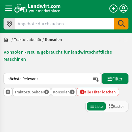
Angebote durchsuchen
/
Traktorzubehör
/
Konsolen
Konsolen - Neu & gebraucht für landwirtschaftliche
Maschinen
So wird auf Landwirt.com sortiert
Filter
x
x
x
x
Traktorzubehoer
Konsolen
alle Filter löschen
Liste
Raster