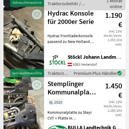
1 Monat
Gebrauchtmaschine
Traktorzubehör /
verzogen oder Risse; guter
online
Hydrac
Zust
Hydrac Konsole
1.190
für 2000er Serie
€
inkl. 13%
Hydrac Frontladerkonsole
MwSt./Verm.
1.053,10 €
passend zu New Holland
exkl.
TN-D Serie ( 55/65/70/75),
Hydrac 2000er Serie (
Stöckl Johann Landmaschinen GesmbH & Co KG
Freisichtfrontlader ohne
Einfahrrahmen)
6363 Westendorf
Traktorzubehör Konsolen
Traktorzubehör
Premium Plus Händler
Gebrauchtmaschine
/ Hydrac
Stemplinger
1.450
Kommunalplatte
€
zu Steyr CVT
Bj. 2020
inkl. 13%
MwSt./Verm.
1.283,19 €
Kommunalplatte zu Steyr
exkl.
CVT + Platte in
Fronthubwerk einzuhängen
BULLA Landtechnik GmbH Ersatzteile