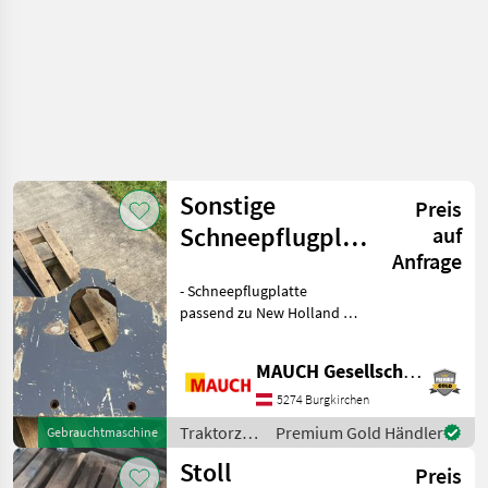
Sonstige
Preis
Schneepflugplatte
auf
Anfrage
mit Unterzug
- Schneepflugplatte
New Holland T5
passend zu New Holland T5
- Unterzug Das Gerät ist in
Burgkirchen lagernd. Damit
MAUCH Gesellschaft m.b.H. & Co.KG
ich mir ausreichend Zeit für
Sie nehmen kann, bitte ich
5274 Burgkirchen
S
Traktorzubehör
Premium Gold Händler
Gebrauchtmaschine
/ Sonstige
Stoll
Preis