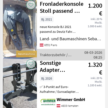
Fronladerkonsole
Tandem-Sicherheitsventil P
1.200
Stoll passend zu
€
Deutz Fahr
Bj. 2021
inkl. 20 %
MwSt.
1.000 € exkl.
neue Konsole BJ 2021
passend zu Deutz Fahr
Serie 6000 Traktorzubehör
Land- und Baumaschinen Sebastian Krismer
Konsolen
6551 Pians
08-03-2026
Neumaschine
Traktorzubehör /
08:25
Stoll
Sonstige
1.320
Adapter
€
Dreipunkt /
Bj. 2026
inkl. 20 %
MwSt.
Euroaufnahme
1.100 € exkl.
✅ 3-Punkt auf Euro-
Scorpion/Torion
Aufnahme / Euroadapter
für Torion_Scorpion ✅
Wimmer GmbH
Diese hochwertigen
Konsolen aus dem Baujahr
4633 Kematen