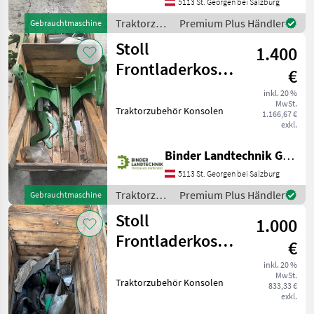
5113 St. Georgen bei Salzburg
Traktorzubehör
Premium Plus Händler
Gebrauchtmaschine
/
Stoll
1.400
Stemplinger
Frontladerkosolen
€
zu John Deere
inkl. 20 %
MwSt.
5M/5R/5020
Traktorzubehör Konsolen
1.166,67 €
exkl.
Binder Landtechnik GmbH & CoKG
5113 St. Georgen bei Salzburg
Traktorzubehör
Premium Plus Händler
Gebrauchtmaschine
/ Stoll
Stoll
1.000
Frontladerkosolen
€
zu John Deere
inkl. 20 %
MwSt.
5M/5R
Traktorzubehör Konsolen
833,33 €
exkl.