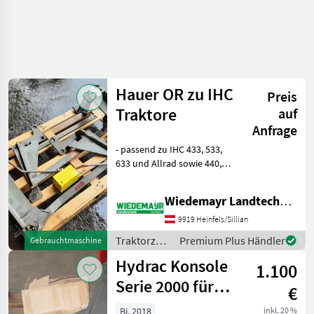
Hauer OR zu IHC
Preis
Traktore
auf
Anfrage
- passend zu IHC 433, 533,
633 und Allrad sowie 440,
540, 640 und Allrad -
Ausführung "N" 920 mm
Wiedemayr Landtechnik GmbH
hintere Aufnahme MITTIG -
Schrauben passend - 1 EW
9919 Heinfels/Sillian
Leitung mi
Traktorzubehör
Premium Plus Händler
Gebrauchtmaschine
/ Hauer
Hydrac Konsole
1.100
Serie 2000 für
€
Fendt 409-415
Bj. 2018
inkl. 20 %