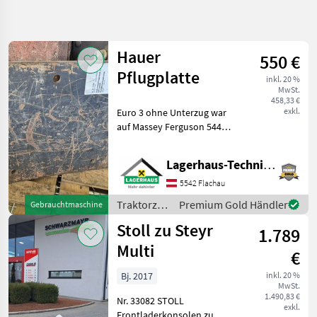
Suche
verfeinern
Hauer
550 €
Kategorie
Land
Filter
3
Pflugplatte
inkl. 20 %
MwSt.
188
458,33 €
AKTUELLER
exkl.
Euro 3 ohne Unterzug war
Zurücksetzen
Ergebnisse
PFAD
auf Massey Ferguson 5445
anzeigen
Landtechnik
montiert. Wir bitten
telefonisch oder per Mail
Traktorzubehoer
Lagerhaus-Technik Flachau
Ihren Besuch
Konsolen
bekanntzugeben, um
5542 Flachau
ausreichend Zeit für die
Traktorzubehör
Premium Gold Händler
Gebrauchtmaschine
KATEGORIE
Beratung
/ Hauer
WÄHLEN
Stoll zu Steyr
1.789
Multi
Sonstige
81
€
Bj. 2017
inkl. 20 %
Hauer
35
MwSt.
1.490,83 €
Nr. 33082 STOLL
exkl.
Stoll
25
Frontladerkonsolen zu