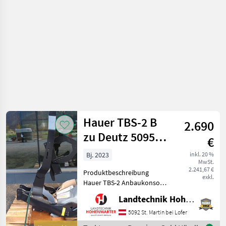
Hauer TBS-2 B
2.690
zu Deutz 5095
€
Stufe V (24521)
Bj. 2023
inkl. 20 %
MwSt.
2.241,67 €
Produktbeschreibung
exkl.
Hauer TBS-2 Anbaukonsole
zu Deutz 5095 Ich freue
Landtechnik Hohenwarter GmbH
mich, Ihnen im
Maschinenzentrum St.
5092 St. Martin bei Lofer
Martin die Hauer TBS-2