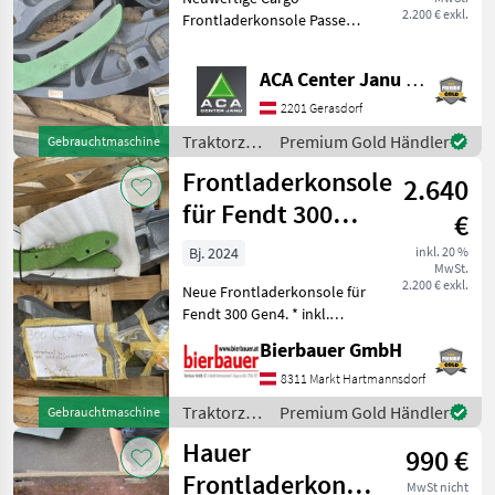
2.200 € exkl.
Frontladerkonsole Passend
für: Fendt 300 Vario
S4/Gen4 Fendt 400 Vario
ACA Center Janu GmbH
Fendt 500 Vario S4/ SCR/Ge
2201 Gerasdorf
Traktorzubehör
Premium Gold Händler
Gebrauchtmaschine
/ Fendt
Frontladerkonsole
2.640
für Fendt 300
€
Gen4.
Bj. 2024
inkl. 20 %
MwSt.
2.200 € exkl.
Neue Frontladerkonsole für
Fendt 300 Gen4. * inkl.
Motorhaubenschutz Bei
Bierbauer GmbH
Interesse an dieser
Maschine oder Fragen zum
8311 Markt Hartmannsdorf
technischen Zustand und
Traktorzubehör
Premium Gold Händler
Gebrauchtmaschine
zur Verfügbarkei
/ Fendt
Hauer
990 €
Frontladerkonsole
MwSt nicht