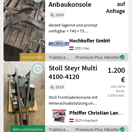
Anbaukonsole
auf
Anfrage
Bj. 2024
derzeit lagernd und prompt
verfügbar + T4S + T5
DualCommand in 2
Hochkofler GmbH
Ausführungen (3670950 -
56.32-153, 3668020 - 56.32-
8551 Wies
152) Rest auf Bestellung
Traktorzubehör
Premium Plus Händler
Neumaschine
jederzeit zu top P
/ Stoll
Stoll Steyr Multi
1.200
4100-4120
€
Bj. 2019
inkl. 20 %
MwSt.
1.000 € exkl.
Stoll Frontladerkonsole mit
Hinterachsabstützung und
Multikuppler Fixteil zu Steyr
Pfeiffer Christian Landtechnik
Multi 4100, 4110 und 4120,
Breitschwinge!
3925 Arbesbach
Traktorzubehör Konsolen
Traktorzubehör
Premium Plus Händler
Gebrauchtmaschine