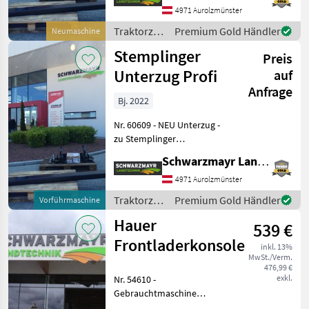
das Gerät/Maschine gerne
4971 Aurolzmünster
und bittet um
Traktorzubehör
Premium Gold Händler
Neumaschine
Terminabsprache zwecks
/
Stemplinger
Preis
Stemplinger
Unterzug Profi
auf
Anfrage
Bj. 2022
Nr. 60609 - NEU Unterzug -
zu Stemplinger
Fronthubwerk - passend zu
Schwarzmayr Landtechnik GmbH - Aurolzmünster
Steyr Profi, Case Maxxum
und Case Puma Das
4971 Aurolzmünster
Verkaufsteam der Fa.
Traktorzubehör
Premium Gold Händler
Vorführmaschine
Schwarzmayr zeigt Ihnen
/
Hauer
539 €
Stemplinger
Frontladerkonsole
inkl. 13%
MwSt./Verm.
476,99 €
exkl.
Nr. 54610 -
Gebrauchtmaschine
Frontladerkonsole - zu