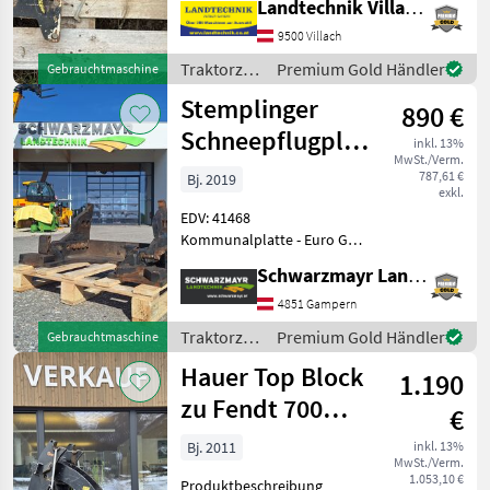
Landtechnik Villach GmbH
Schrauben, prompt
verfügbar Für weitere
9500 Villach
Fragen stehen wir Ihnen
Traktorzubehör
Premium Gold Händler
Gebrauchtmaschine
/ Hydrac
Stemplinger
890 €
Schneepflugplatte
inkl. 13%
MwSt./Verm.
EURO Gr.3 zu
787,61 €
Bj. 2019
exkl.
Steyr Multi
EDV: 41468
Kommunalplatte - Euro Gr.
3 - für Fronthubwerk
Schwarzmayr Landtechnik GmbH - Gampern
Stemplinger Steyr Kompakt
und Multi gebraucht aus
4851 Gampern
Vermittlung mit 13% MwSt.
Traktorzubehör
Premium Gold Händler
Gebrauchtmaschine
Länge: 4, 80 Breite: 2
/
Hauer Top Block
1.190
Stemplinger
zu Fendt 700
€
(24731)
Bj. 2011
inkl. 13%
MwSt./Verm.
1.053,10 €
Produktbeschreibung