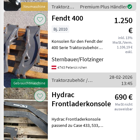
2025 bieten maximale
Traktorzubehör
Premium Plus Händler
Neumaschine
Flexibilität und Stabilität für
/ Sonstige
Fendt 400
v
1.250
€
Bj. 2010
inkl. 13%
Konsolen für den Fendt der
MwSt./Verm.
400 Serie Traktorzubehör
1.106,19 €
exkl.
Konsolen
Sternbauer/Flotzinger
4743 Peterskirchen
28-02-2026
Traktorzubehör /
13:45
Gebrauchtmaschine
Fendt
Hydrac
690 €
Frontladerkonsole
MwSt nicht
ausweisbar
Hydrac Frontladerkonsole
passend zu Case 433, 533,
633 und Allrad, und zu Case
440, 540, 640 ohne