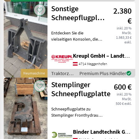
/ Stoll
Sonstige
2.380
Schneepflugplatte
€
für Fendt
inkl. 20 %
Entdecken Sie die
MwSt.
(Kreupl
1.983,33 €
vielseitigen Konsolen, die
Eigenbau)
exkl.
durch ihre robuste
Bauweise und starke
Kreupl GmbH – Landtechnik – Schlosserei – Anhänger
Ausführung überzeugen.
Diese Konsolen sind ideal
4714 Meggenhofen
für den Einsatz mit
Traktorzubehör
Premium Plus Händler
Neumaschine
verschiedene
/ Sonstige
Stemplinger
600 €
Schneepflugplatte
inkl. 20 %
MwSt.
500 € exkl.
Schneepflugplatte zu
Stemplinger Fronthydraulik
Traktorzubehör Konsolen
Binder Landtechnik GmbH & CoKG