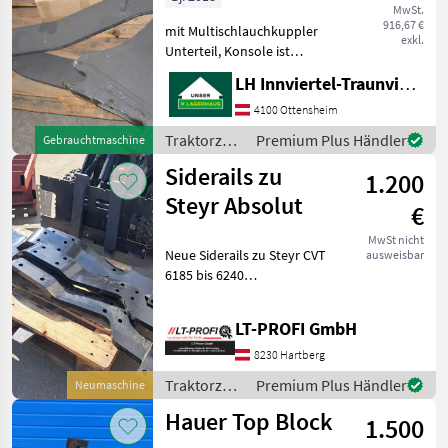
MwSt.
916,67 €
mit Multischlauchkuppler
exkl.
Unterteil, Konsole ist
neuwertig Traktorzubehör
LH Innviertel-Traunviertel-Urfahr eGen, Ottensheim
Konsolen
4100 Ottensheim
Traktorzubehör
Premium Plus Händler
Gebrauchtmaschine
/ Hydrac
Siderails zu
1.200
Steyr Absolut
€
MwSt nicht
Neue Siderails zu Steyr CVT
ausweisbar
6185 bis 6240
Traktorzubehör Konsolen
LT-PROFI GmbH
8230 Hartberg
Traktorzubehör
Premium Plus Händler
Neumaschine
/ Steyr
Hauer Top Block
1.500