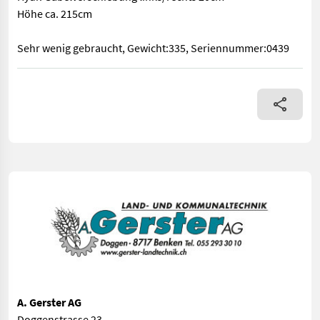
Höhe ca. 215cm
Sehr wenig gebraucht, Gewicht:335, Seriennummer:0439
Heckdreipunktstapler Marke Matija Kuhar Modell 1203 Hubkraf
A. Gerster AG
Doggenstrasse 23