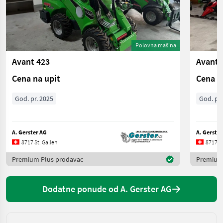
Polovna mašina
Avant 423
Avant 
Cena na upit
Cena n
God. pr. 2025
God. pr.
A. Gerster AG
A. Gerster
8717 St. Gallen
8717 St
Premium Plus prodavac
Premium
Dodatne ponude od A. Gerster AG