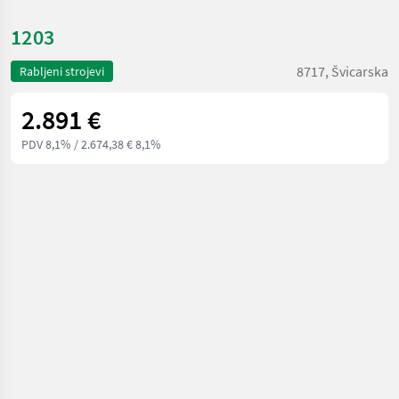
1203
8717, Švicarska
Rabljeni strojevi
2.891 €
PDV 8,1%
/ 2.674,38 € 8,1%