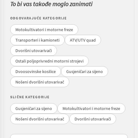
To bi vas takođe moglo zanimati
ODGOVARAJUĆE KATEGORIJE
Motokultivatori i motorne freze
Transporteri i kamioneti
ATV/UTV quad
Dvorišni utovarivači
Ostali poljoprivredni motorni strojevi
Dvoosovinske kosilice
Gusjeničari za sijeno
Nošeni dvorišni utovarivač
SLIČNE KATEGORIJE
Gusjeničari za sijeno
Motokultivatori i motorne freze
Nošeni dvorišni utovarivač
Dvorišni utovarivači