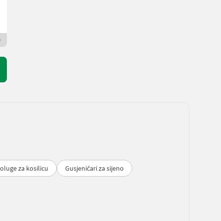
A. Gerster AG
8717 St. Gallen
Premium Plus prodavac
oluge za kosilicu
Gusjeničari za sijeno