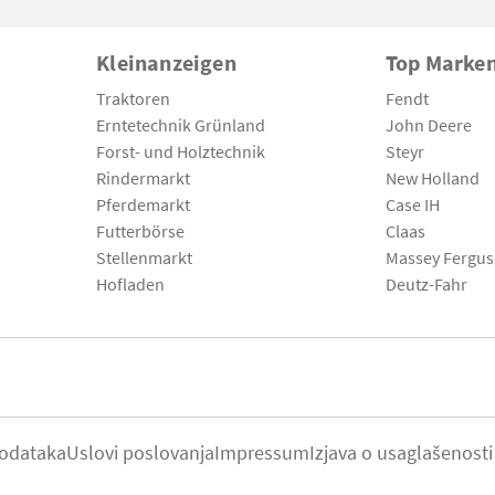
Kleinanzeigen
Top Marke
Traktoren
Fendt
Erntetechnik Grünland
John Deere
Forst- und Holztechnik
Steyr
Rindermarkt
New Holland
Pferdemarkt
Case IH
Futterbörse
Claas
Stellenmarkt
Massey Fergu
Hofladen
Deutz-Fahr
podataka
Uslovi poslovanja
Impressum
Izjava o usaglašenosti