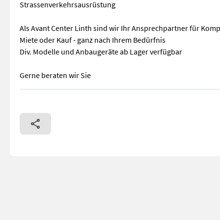
Strassenverkehrsausrüstung
Als Avant Center Linth sind wir Ihr Ansprechpartner für Kom
Miete oder Kauf - ganz nach Ihrem Bedürfnis
Div. Modelle und Anbaugeräte ab Lager verfügbar
Gerne beraten wir Sie
Avant Knicklenker Typ 735i Leistung 26 PS Teleskophubarm S