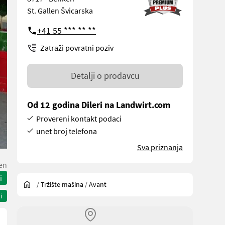
St. Gallen Švicarska
+41 55 *** ** **
Zatraži povratni poziv
Detalji o prodavcu
Od 12 godina Dileri na Landwirt.com
Provereni kontakt podaci
unet broj telefona
Sva priznanja
len
i
/
Tržište mašina
/
Avant
i