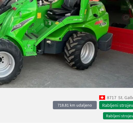
8717
St. Gal
Rabljeni strojev
718.81 km udaljeno
Rabljeni strojev