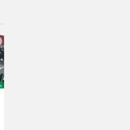
na
Avant 225
Cena na upit
God. pr. 2025