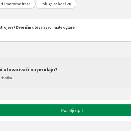
ri i motorne freze
Poluge za kosilicu
trojevi / Dvorišni utovarivači male oglase
ni utovarivači na prodaju?
risnika.
Pošalji upit