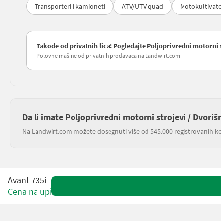
Transporteri i kamioneti
ATV/UTV quad
Motokultivato
Takođe od privatnih lica: Pogledajte Poljoprivredni motorni s
Polovne mašine od privatnih prodavaca na Landwirt.com
Da li imate Poljoprivredni motorni strojevi / Dvoriš
Na Landwirt.com možete dosegnuti više od 545.000 registrovanih ko
Avant 735i
Cena na upit