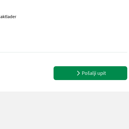
paktlader
eitengewicht 180kg Rad 320/55-15TR Strassenverkehrsausrüstung Als
Pošalji upit