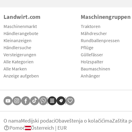
Landwirt.com
Maschinengruppen
Maschinenmarkt
Traktoren
Händlerangebote
Mähdrescher
Kleinanzeigen
Rundballenpressen
Händlersuche
Pflüge
Versteigerungen
Güllefässer
Alle Kategorien
Holzspalter
Alle Marken
Baumaschinen
Anzeige aufgeben
Anhänger
O nama
Medijski podaci
Obaveštenja o kolačićima
Zaštita 
Pomoć
Österreich | EUR