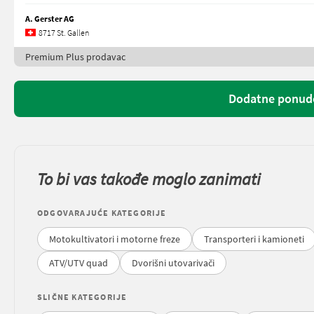
A. Gerster AG
8717 St. Gallen
Premium Plus prodavac
Dodatne ponude
To bi vas takođe moglo zanimati
ODGOVARAJUĆE KATEGORIJE
Motokultivatori i motorne freze
Transporteri i kamioneti
ATV/UTV quad
Dvorišni utovarivači
SLIČNE KATEGORIJE