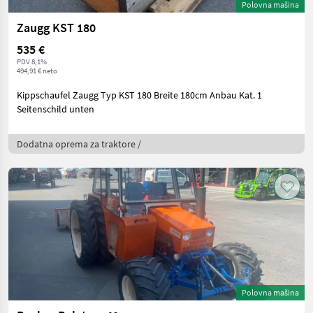
Polovna mašina
Zaugg KST 180
535 €
PDV 8,1%
494,91 € neto
Kippschaufel Zaugg Typ KST 180 Breite 180cm Anbau Kat. 1
Seitenschild unten
Dodatna oprema za traktore /
Polovna mašina