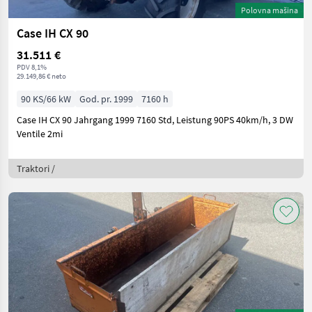
Polovna mašina
Case IH CX 90
31.511 €
PDV 8,1%
29.149,86 € neto
90 KS/66 kW
God. pr. 1999
7160 h
Case IH CX 90 Jahrgang 1999 7160 Std, Leistung 90PS 40km/h, 3 DW
Ventile 2mi
Traktori /