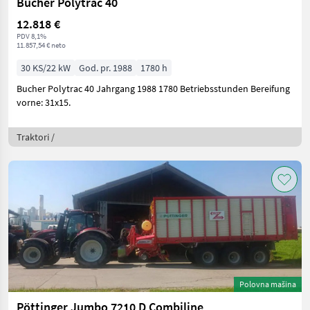
Bucher Polytrac 40
12.818 €
PDV 8,1%
11.857,54 € neto
30 KS/22 kW
God. pr. 1988
1780 h
Bucher Polytrac 40 Jahrgang 1988 1780 Betriebsstunden Bereifung
vorne: 31x15.
Traktori /
Polovna mašina
Pöttinger Jumbo 7210 D Combiline