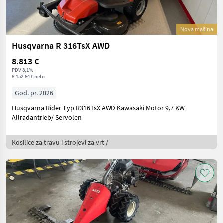
Nova mašina
Husqvarna R 316TsX AWD
8.813 €
PDV 8,1%
8.152,64 € neto
God. pr. 2026
Husqvarna Rider Typ R316TsX AWD Kawasaki Motor 9,7 KW
Allradantrieb/ Servolen
Kosilice za travu i strojevi za vrt /