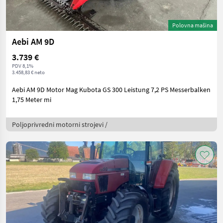
Polovna mašina
Aebi AM 9D
3.739 €
PDV 8,1%
3.458,83 € neto
Aebi AM 9D Motor Mag Kubota GS 300 Leistung 7,2 PS Messerbalken
1,75 Meter mi
Poljoprivredni motorni strojevi /