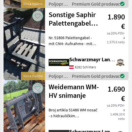
Compakt-Aufnahme
Poljoprivredni
Premium Gold prodavac
Nova mašina
motorni
Sonstige Saphir
1.890
strojevi /
Giant
Palettengabel
€
CNH 120
sa 20% PDV-
Nr. 51806 Palettengabel -
a
1.575 € neto
mit CNH- Aufnahme - mit
1.500mm Rahmenbreite -
mit 3.500kg Tragfähigkeit -
Schwarzmayr Landtechnik GmbH - Schlitters
mit 1.200mm Zinkenlänge
100/50 Das Verkaufsteam
6262 Schlitters
der Fa
Poljoprivredni
Premium Gold prodavac
Nova mašina
motorni
Weidemann WM-
1.690
strojevi /
Sonstige
HV snimanje
€
sa 20% PDV-
Broj artikla 51486 WM nosač
a
1.408,33 €
- s hidrauličkim
neto
mehanizmom za
zaključavanje (bez cilindra)
Schwarzmayr Landtechnik GmbH - Gampern