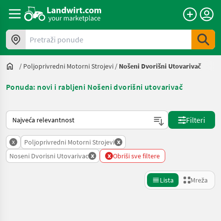
Pretraži ponude
/
Poljoprivredni Motorni Strojevi
/
Nošeni Dvorišni Utovarivač
Ponuda: novi i rabljeni Nošeni dvorišni utovarivač
Način na koji sortira Landwirt.com
Filteri
x
x
Poljoprivredni Motorni Strojevi
x
x
Noseni Dvorisni Utovarivac
Obriši sve filtere
Lista
Mreža