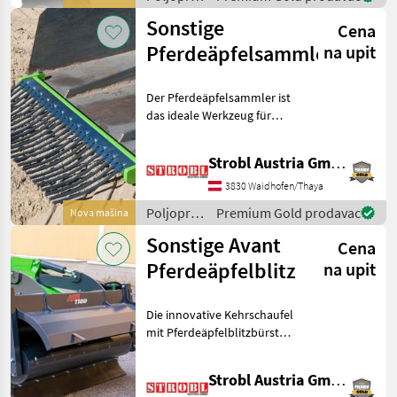
der 700-
motorni
Sonstige
Cena
strojevi /
Sonstige
Pferdeäpfelsammler
na upit
Der Pferdeäpfelsammler ist
das ideale Werkzeug für
Pferdebetriebe, Reithallen
und Weiden, um
Strobl Austria GmbH
Pferdeäpfel effizient und
mühelos zu sammeln.
3830 Waidhofen/Thaya
Dieser innovative Aufsatz
Poljoprivredni
Premium Gold prodavac
Nova mašina
motorni
Sonstige Avant
Cena
strojevi /
Sonstige
Pferdeäpfelblitz
na upit
Die innovative Kehrschaufel
mit Pferdeäpfelblitzbürste
bietet eine effiziente und
arbeitssparende Lösung für
Strobl Austria GmbH
die Reinigung von Weiden