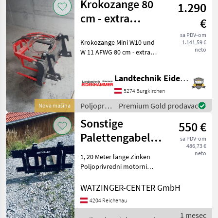
Krokozange 80
1.290
strojevi /
Giant
cm - extra
€
leichte Eurotrac
sa PDV-om
Krokozange Mini W10 und
1.141,59 €
W10
neto
W 11 AFWG 80 cm - extra
leichte W10 Ausführung 1
Mittelzylinder
Landtechnik Eidenhammer GmbH
Eurotracaufnahme original
Promt Verfügbar in 5621
5274 Burgkirchen
St.Veit im Pongau Po
Poljoprivredni
Premium Gold prodavac
Nova mašina
motorni
Sonstige
550 €
strojevi /
Eurotrac
Palettengabel
sa PDV-om
486,73 €
Thaler
neto
1, 20 Meter lange Zinken
Aufnahme
Poljoprivredni motorni
strojevi Nošeni dvorišni
utovarivač
WATZINGER-CENTER GmbH
4204 Reichenau
1 mesec