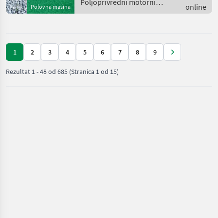
Poljoprivredni motorni
online
Polovna mašina
strojevi / Sonstige
1
2
3
4
5
6
7
8
9
Rezultat
1
-
48
od
685
(Stranica 1 od 15)