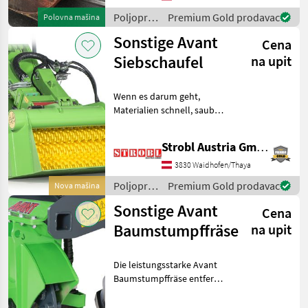
oder Verfügbarke
Poljoprivredni
Premium Gold prodavac
Polovna mašina
motorni
Sonstige Avant
Cena
strojevi /
Sonstige
Siebschaufel
na upit
Wenn es darum geht,
Materialien schnell, sauber
und effizient zu trennen, ist
diese hochwertige
Strobl Austria GmbH
Siebschaufel für Avant
Radlader die ideale Lösung.
3830 Waidhofen/Thaya
Egal ob Erde, Stei
Poljoprivredni
Premium Gold prodavac
Nova mašina
motorni
Sonstige Avant
Cena
strojevi /
Sonstige
Baumstumpffräse
na upit
Die leistungsstarke Avant
Baumstumpffräse entfernt
Baumstümpfe schnell und
präzise. Die seitlich