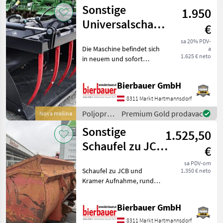
motorni
Sonstige
1.950
strojevi /
Sonstige
Universalschaufel
€
150
sa 20% PDV-
Die Maschine befindet sich
a
1.625 € neto
in neuem und sofort
einsatzbereitem Zustand
und kann nach
Bierbauer GmbH
telefonischer Vereinbarung
gerne vor Ort besichtigt
8311 Markt Hartmannsdorf
werden. Neumaschine sofo
Poljoprivredni
Premium Gold prodavac
Nova mašina
motorni
Sonstige
1.525,50
strojevi /
Sonstige
Schaufel zu JCB
€
und Kramer
sa PDV-om
Schaufel zu JCB und
1.350 € neto
Aufnahme,
Kramer Aufnahme, rund
2600mm breit Bei Interesse
an dieser Maschine sowie
Bierbauer GmbH
bei Fragen zum technischen
Zustand, zur Ausstattung
8311 Markt Hartmannsdorf