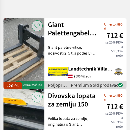
Precizirajte
pretragu
Giant
Umesto: 890
Kategorija
Država
Filteri
3
€
Palettengabel
712 €
1200
Prikaži
sa 20% PDV-
TRENUTNA
a
Giant paletne vilice,
Resetuj
685
PUTANJA
593,33 €
nosivosti 2, 5 t, s podesivim
rezultata
neto
Poljoprivredna
zupcima od 120 cm,
tehnika
originalna Giant brza
Landtechnik Villach GmbH
Poljoprivredni
spojnica, model za
Motorni
izlaganje, odmah dostupno.
9500 Villach
Strojevi
Naš profesionalni prodajni
Poljoprivredni
Premium Gold prodavac
-20 %
Polovna mašina
Noseni
motorni
Dvorisni
Divovska lopata
Umesto: 890
Utovarivac
strojevi /
€
Giant
za zemlju 150
712 €
IZABERITE
KATEGORIJU
sa 20% PDV-
a
Velika lopata za zemlju,
593,33 €
Sonstige
281
originalna s Giant
neto
brzootpuštajućom