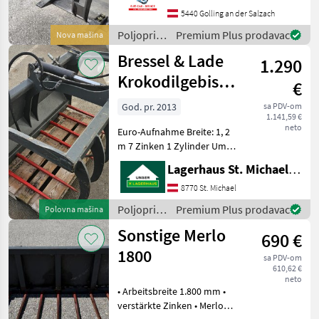
verfügbar Lopata
5440 Golling an der Salzach
Poljoprivredni motorni
Poljoprivredni
Premium Plus prodavac
Nova mašina
stroj
motorni
Bressel & Lade
1.290
strojevi /
Sonstige
Krokodilgebiss
€
120 cm
God. pr. 2013
sa PDV-om
1.141,59 €
neto
Euro-Aufnahme Breite: 1, 2
m 7 Zinken 1 Zylinder Um
Ihnen unnötige Wartezeiten
Lagerhaus St. Michael ob Leoben eGen
oder Wegstrecken zu
ersparen, bitten wir Sie um
8770 St. Michael
vorherige
Poljoprivredni
Premium Plus prodavac
Polovna mašina
Kontaktaufnahme, falls Sie
motorni
Sonstige Merlo
690 €
strojevi /
Bressel &
1800
sa PDV-om
Lade
610,62 €
neto
• Arbeitsbreite 1.800 mm •
verstärkte Zinken • Merlo