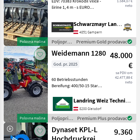
EDV: 70383 Krokodil vilice -
1.584,07 €
neto
širine 1, 4 m - s EURO
kvačilom - s 8 zubaca -
potreban 1 dvostruko
Schwarzmayr Landtechnik GmbH - Gampern
djelujući regulacijski ventil -
s kukuruznim zubcima sa
4851 Gampern
strane Rablj
Poljoprivredni
Premium Gold prodavac
Polovna mašina
motorni
Weidemann 1280
48.000
strojevi /
Sonstige
€
God. pr. 2025
sa PDV-om
42.477,88 €
60 Betriebsstunden
neto
Bereifung: 400/50-15 Starco
Euro-Aufnahme
Greifschaufel 1, 5m Mini mit
Landring Weiz Technikzentrum Süd
Euro-Aufnahme
8200 Gleisdorf
Poljoprivredni motorni
strojevi Nošeni dvorišni
Poljoprivredni
Premium Plus prodavac
Polovna mašina
utovarivač
motorni
Dynaset KPL-L
9.360
strojevi /
Weidemann
Hochdruckreiniger