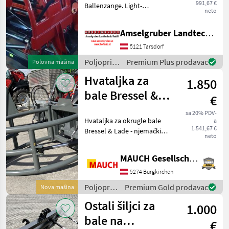
991,67 €
Ballenzange. Light-
Aufnahme
neto
Ausführung. Spannweite:
200 cm, Ballengreifweite
Amselgruber Landtechnik GmbH
180 cm. An Gelenken
abschmierbar. Mit Euro
5121 Tarsdorf
Aufnahme. Der Ballengrei
Poljoprivredni
Premium Plus prodavac
Polovna mašina
motorni
Hvataljka za
1.850
strojevi /
Dominator
bale Bressel &
€
Lade s euro
sa 20% PDV-
Hvataljka za okrugle bale
a
priključkom
1.541,67 €
Bressel & Lade - njemački
POSEBNA
neto
kvalitetni proizvod tvrtke
Bressel & Lade •
PONUDA
MAUCH Gesellschaft m.b.H. & Co.KG
Kompaktna hvataljka za
bale s vrlo kratkim
5274 Burgkirchen
prednjim prepustom • Robu
Poljoprivredni
Premium Gold prodavac
Nova mašina
motorni
Ostali šiljci za
1.000
strojevi /
Bressel &
bale na
€
Lade