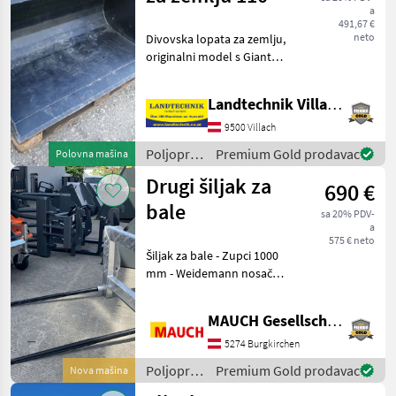
a
491,67 €
neto
Divovska lopata za zemlju,
originalni model s Giant
brzootpuštajućom
spojnicom i vrhunskim
Landtechnik Villach GmbH
rubom, demonstracijski
model, odmah dostupno u
9500 Villach
našem skladištu u Villachu.
Poljoprivredni
Premium Gold prodavac
Polovna mašina
motorni
Drugi šiljak za
690 €
strojevi /
Giant
bale
sa 20% PDV-
a
575 € neto
Šiljak za bale - Zupci 1000
mm - Weidemann nosač
Stroj je na zalihi u
Burgkirchenu. Rado ću vam
MAUCH Gesellschaft m.b.H. & Co.KG
detaljno pokazati stroj ili,
ako je potrebno,
5274 Burgkirchen
demonstrirati ga za
Poljoprivredni
Premium Gold prodavac
Nova mašina
motorni