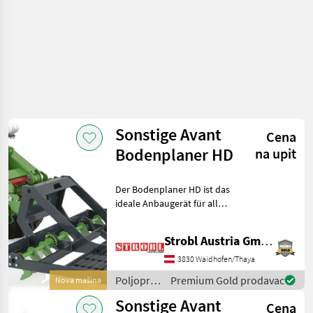
Sonstige Avant
Cena
Bodenplaner HD
na upit
Der Bodenplaner HD ist das
ideale Anbaugerät für alle,
die große Flächen schnell,
effizient und präzise
Strobl Austria GmbH
bearbeiten möchten. Ob
beim Planieren von
3830 Waidhofen/Thaya
Rasenflächen, dem E
Poljoprivredni
Premium Gold prodavac
Nova mašina
motorni
Sonstige Avant
Cena
strojevi /