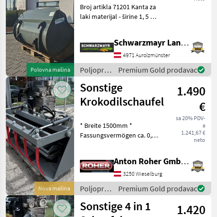
Broj artikla 71201 Kanta za
laki materijal - širine 1, 5 m -
s oštricom - kapaciteta 0, 86
m³ - s EURO brzom
Schwarzmayr Landtechnik GmbH - Aurolzmünster
spojnicom Prodajni tim
tvrtke Schwarzmayr rado će
4971 Aurolzmünster
vam po
Poljoprivredni
Premium Gold prodavac
Polovna mašina
motorni
Sonstige
1.490
strojevi /
Weidemann
Krokodilschaufel
€
sa 20% PDV-
* Breite 1500mm *
a
1.241,67 €
Fassungsvermögen ca. 0,
neto
5m³ * Eigengewicht ca.
270kg Viličar, Lopata
Anton Roher GmbH (ACA Center Roher)
Poljoprivredni motorni
strojevi Nošeni dvorišni
3250 Wieselburg
utovarivač
Poljoprivredni
Premium Gold prodavac
Nova mašina
motorni
Sonstige 4 in 1
1.420
strojevi /