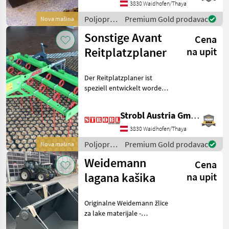
und Paddocks. Durch ihre
3830 Waidhofen/Thaya
einfac
Poljoprivredni
Premium Gold prodavac
Nova mašina
motorni
Sonstige Avant
Cena
strojevi /
Sonstige
Reitplatzplaner
na upit
Der Reitplatzplaner ist
speziell entwickelt worden,
um Reitböden optimal
aufzubereiten, ohne den
Strobl Austria GmbH
Unterbau zu beschädigen.
Er ist die ideale Lösung für
3830 Waidhofen/Thaya
die Pflege und
Poljoprivredni
Premium Gold prodavac
Nova mašina
motorni
Weidemann
Cena
strojevi /
Sonstige
lagana kašika
na upit
Originalne Weidemann žlice
za lake materijale -
Weidemann