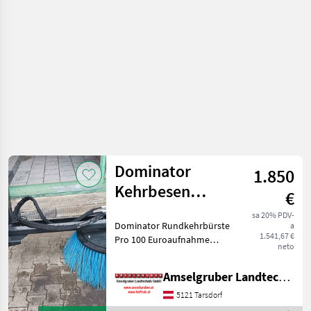
strojevi /
Sonstige
Dominator
1.850
Kehrbesen
€
hydraulisch
sa 20% PDV-
Dominator Rundkehrbürste
a
Rundkehrbürste
1.541,67 €
Pro 100 Euroaufnahme
Pro 100
neto
Bürstendurchmesser 100
cm Manuelle
Amselgruber Landtechnik GmbH
Seitenverstellung
Abstellfuß
5121 Tarsdorf
Bürstendurchmesser auch