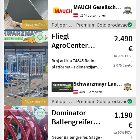
brzootpuštajuće s
MAUCH Gesellschaft m.b.H. & Co.KG
hidrauličkim
zaključavanjem - Različite
5274 Burgkirchen
veličine dostupne na
Poljoprivredni
Premium Gold prodavac
Nova mašina
zahtjev Rado ću vam detal
motorni
Fliegl
2.490
strojevi /
Weidemann
AgroCenter
€
radna platforma
sa 20% PDV-
Broj artikla 74845 Radna
a
visoka
2.075 € neto
platforma - s dimenzijama
platforme ŠxDxV
1570x920x1100 mm - s
Schwarzmayr Landtechnik GmbH - Gampern
produžetkom od 1020 mm -
s Euro kukom - s nosivošću
4851 Gampern
250 kg - s protukliznim
Poljoprivredni
Premium Gold prodavac
Nova mašina
motorni
Dominator
1.190
strojevi /
Fliegl
Ballengreifer
€
Light 180 NEU
sa 20% PDV-
Neuer Ballengreifer. Silage -
a
mit EURO