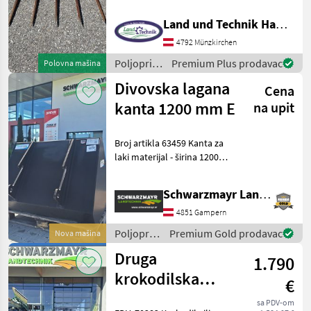
ZM 2 Aufnahme
Poljoprivredni motorni
Land und Technik HandelsgesmbH
strojevi Nošeni dvorišni
utovarivač
4792 Münzkirchen
Poljoprivredni
Premium Plus prodavac
Polovna mašina
motorni
Divovska lagana
Cena
strojevi /
Sonstige
kanta 1200 mm E
na upit
Broj artikla 63459 Kanta za
laki materijal - širina 1200
mm - visina 853 mm -
dubina 1000 mm -
Schwarzmayr Landtechnik GmbH - Gampern
zapremnina 675 litara (blizu
ISO) - težina 203 kg - s EURO
4851 Gampern
brzom spoj
Poljoprivredni
Premium Gold prodavac
Nova mašina
motorni
Druga
1.790
strojevi /
Giant
krokodilska
€
vilica 1400 mm
sa PDV-om