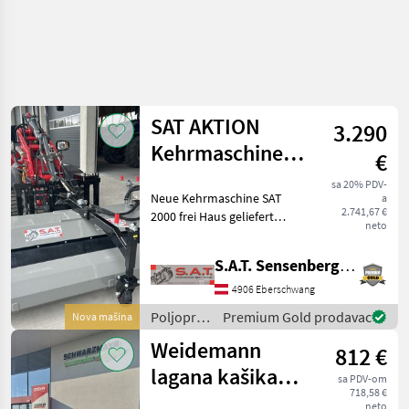
SAT AKTION
3.290
Kehrmaschine
€
2000 frei Haus
sa 20% PDV-
Neue Kehrmaschine SAT
a
2.741,67 €
2000 frei Haus geliefert
neto
Unsere hydraulisch
angetriebene Traktor-
S.A.T. Sensenberger Agrar-Technik
Kehrmaschine ist der
robuste Allrounder für das
4906 Eberschwang
Reinigen stark
Poljoprivredni
Premium Gold prodavac
Nova mašina
verschmutzter
motorni
Weidemann
812 €
strojevi /
SAT
lagana kašika
sa PDV-om
718,58 €
1,5 m
neto