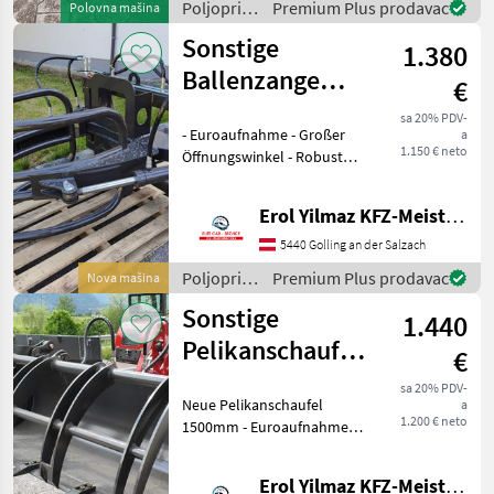
Poljoprivredni
Premium Plus prodavac
Polovna mašina
70 cm Erhältlich 110 Kg
motorni
Sonstige
1.380
strojevi /
Dominator
Ballenzange
€
Euroaufnahme
sa 20% PDV-
- Euroaufnahme - Großer
a
NEU für
1.150 € neto
Öffnungswinkel - Robust
Hoflader
und Langlebig - Nagelneu -
Sofort verfügbar
Erol Yilmaz KFZ-Meisterbetrieb
Poljoprivredni motorni
strojevi Nošeni dvorišni
5440 Golling an der Salzach
utovarivač
Poljoprivredni
Premium Plus prodavac
Nova mašina
motorni
Sonstige
1.440
strojevi /
Sonstige
Pelikanschaufel
€
Greifschaufel
sa 20% PDV-
Neue Pelikanschaufel
a
1500mm für
1.200 € neto
1500mm - Euroaufnahme -
Hoflade
Großer Öffnungswinkel -
Robust und Langlebig -
Erol Yilmaz KFZ-Meisterbetrieb
Breite 1, 5m - Sofort