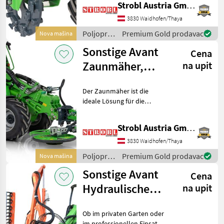
Strobl Austria GmbH
montierte Trennscheibe
sorgt für beste Sicht auf
3830 Waidhofen/Thaya
den Arbeitsbereich
Poljoprivredni
Premium Gold prodavac
Nova mašina
motorni
Sonstige Avant
Cena
strojevi /
Sonstige
Zaunmäher,
na upit
Unterzaunmäher
Der Zaunmäher ist die
ideale Lösung für die
effektive Pflege von schwer
zugänglichen Bereichen wie
Strobl Austria GmbH
Zäunen, Leitplanken oder
Bordsteinen. Dank
3830 Waidhofen/Thaya
ausweichendem Mähkopf,
Poljoprivredni
Premium Gold prodavac
Nova mašina
motorni
Sonstige Avant
Cena
strojevi /
Sonstige
Hydraulische
na upit
Heckenschere
Ob im privaten Garten oder
mit
im professionellen Einsatz: