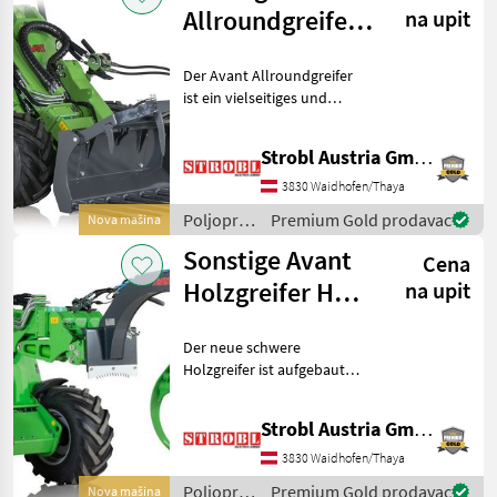
Sonstige
Allroundgreifer
na upit
HD
Der Avant Allroundgreifer
ist ein vielseitiges und
robustes Anbaugerät für
Avant-Lader, das speziell
Strobl Austria GmbH
für anspruchsvolle
Materialtransporte
3830 Waidhofen/Thaya
entwickelt wurde, bei dene
Poljoprivredni
Premium Gold prodavac
Nova mašina
motorni
Sonstige Avant
Cena
strojevi /
Sonstige
Holzgreifer HD
na upit
mit
Der neue schwere
hydraulischem
Holzgreifer ist aufgebaut
Rotator
mit einem stärkeren Arm,
einem hydraulischen
Strobl Austria GmbH
Rotator und einem
größeren Greifwinkel.
3830 Waidhofen/Thaya
Speziell für den Einsatz an
Poljoprivredni
Premium Gold prodavac
Nova mašina