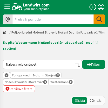
Pretraži ponude
/
Poljoprivredni Motorni Strojevi
/
Nošeni Dvorišni Utovarivač
/
West
Kupite Westermann Nošenidvorišniutovarivač - novi ili
rabljeni
Način na koji sortira Landwirt.com
Filteri
x
x
Poljoprivredni Motorni Strojevi
x
x
Noseni Dvorisni Utovarivac
Westermann
x
Obriši sve filtere
Lista
Mreža