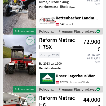
66.371,68 €
Klima, Allradlenkung,
neto
Parkbremse, Hillholder,
Hydr. Steuergerät Nr. 4,
Terraräder 31x15, 50-15
Rettenbacher Landmaschinen
Ohne Zwillingsräder Gorivo:
5421 Adnet
Poljoprivredni motorni
strojevi Dvoosovin
Poljoprivredni
Premium Plus prodavac
Polovna mašina
motorni
Reform Metrac
72.900
strojevi /
Aebi
H7SX
€
God. pr. 2013
sa PDV-om
64.513,27 €
neto
BJ 2013 ca. 1600
Betriebsstunden
Poljoprivredni motorni
Unser Lagerhaus Warenhandelsges.m.b.H.
strojevi Dvoosovinske
kosilice
6262 Schlitters im Zillertal
Poljoprivredni
Premium Plus prodavac
Polovna mašina
motorni
Reform Metrac
44.000
strojevi /
Reform
H6