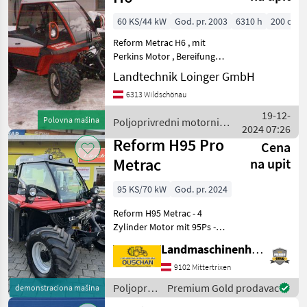
60 KS/44 kW
God. pr. 2003
6310 h
200 cm
Reform Metrac H6 , mit
Perkins Motor , Bereifung
31x15-50-15 , inkl
Landtechnik Loinger GmbH
Zwillingshacken 4x ,
6313 Wildschönau
hydraulischer
Seitenverschub vorne,
19-12-
Polovna mašina
Poljoprivredni motorni
2xDW vorn, 2xDW hinten,
2024 07:26
strojevi / Reform
Geräteentlastung vo
Reform H95 Pro
Cena
Metrac
na upit
95 KS/70 kW
God. pr. 2024
Reform H95 Metrac - 4
Zylinder Motor mit 95Ps -
Bereifung 425/55R17 AS -
Landmaschinenhandel Ouschan Anton
Hubwerk mit
Außenbedienung -
9102 Mittertrixen
Luftgefederter Sitz -
Poljoprivredni
Premium Gold prodavac
demonstraciona mašina
Arbeitsscheinwerfer -
motorni