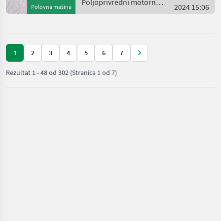
Winterkabine
Poljoprivredni motorni
2024 15:06
Polovna mašina
strojevi / Aebi
1
2
3
4
5
6
7
Rezultat
1
-
48
od
302
(Stranica 1 od 7)