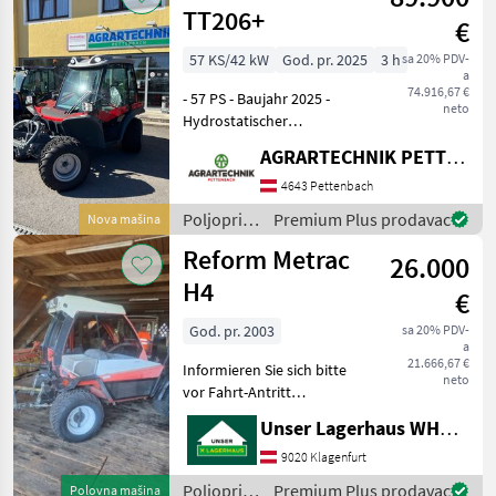
Aebi
TT206+
€
57 KS/42 kW
God. pr. 2025
3 h
sa 20% PDV-
a
74.916,67 €
- 57 PS - Baujahr 2025 -
neto
Hydrostatischer
Fahrantrieb 40 km/h -
AGRARTECHNIK PETTENBACH GMBH
Kubota Motor - Bereifung
31x15.50 - 15 Terra -
4643 Pettenbach
geschlossene Kabine -
Poljoprivredni
Premium Plus prodavac
Nova mašina
Heizung, Defrosteranlage,
motorni
Reform Metrac
Kl
26.000
strojevi /
Aebi
H4
€
God. pr. 2003
sa 20% PDV-
a
21.666,67 €
Informieren Sie sich bitte
neto
vor Fahrt-Antritt
telefonisch, ob die von
Unser Lagerhaus WHG, Kärnten, Klagenfurt
Ihnen angefragte Maschine
aktuell bei uns am Lager
9020 Klagenfurt
steht. Wir inserieren auch
Poljoprivredni
Premium Plus prodavac
Polovna mašina