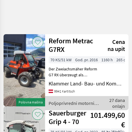
Reform Metrac
Cena
G7RX
na upit
70 KS/51 kW
God. pr. 2016
1160 h
265 cm
Der Zweiachsmäher Reform
G7 RX überzeugt als
leistungsstarke,
Klammer Land- Bau- und Kommunaltechnik
zuverlässige und vielseitig
9941 Kartitsch
einsetzbare Maschine für
den professionellen Einsatz
27 dana
Polovna mašina
Poljoprivredni motorni
in der Landwirtschaft
onlajn
strojevi / Reform
Sauerburger
101.499,60
Grip 4 - 70
€
sa 20% PDV-