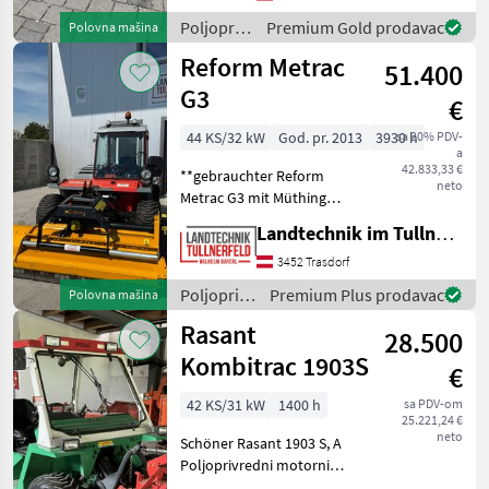
Reform - Dreipunktanbau -
Poljoprivredni
Premium Gold prodavac
Polovna mašina
1 Ganitur Messer Reserve -
motorni
Reform Metrac
Privatver
51.400
strojevi /
Reform
G3
€
44 KS/32 kW
God. pr. 2013
3930 h
sa 20% PDV-
a
42.833,33 €
**gebrauchter Reform
neto
Metrac G3 mit Müthing
Mulcher** + 2 Achsen,
Landtechnik im Tullnerfeld Wilhelm Bayerl GmbH
permanenter Allradantrieb
+ Motor: Kubota +
3452 Trasdorf
Hubraum: 1999 cm³ +
Poljoprivredni
Premium Plus prodavac
Polovna mašina
Höchstgeschwindigkeit: 25,
motorni
Rasant
5 km
28.500
strojevi /
Reform
Kombitrac 1903S
€
42 KS/31 kW
1400 h
sa PDV-om
25.221,24 €
neto
Schöner Rasant 1903 S, A
Poljoprivredni motorni
strojevi Dvoosovinske