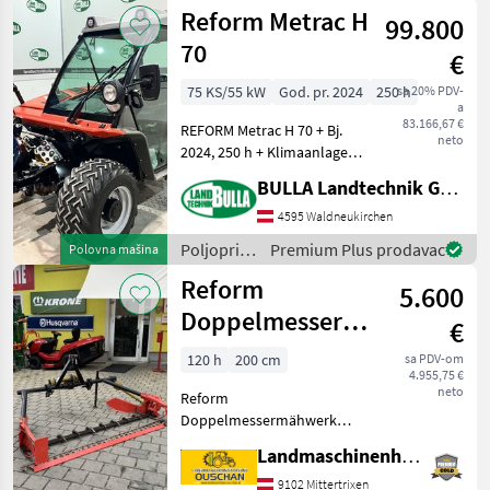
motorni
Reform Metrac H
99.800
strojevi /
Reform
70
€
75 KS/55 kW
God. pr. 2024
250 h
sa 20% PDV-
a
83.166,67 €
REFORM Metrac H 70 + Bj.
neto
2024, 250 h + Klimaanlage
und Heizung +
BULLA Landtechnik GmbH
Luftgefederter Fahrersitz +
Hubwerk EW mit
4595 Waldneukirchen
Schwingungstilgung +
Poljoprivredni
Premium Plus prodavac
Polovna mašina
Unterlenkerfanghaken Kat
motorni
Reform
2 + B
5.600
strojevi /
Reform
Doppelmessermähwerk
€
200cm
120 h
200 cm
sa PDV-om
4.955,75 €
neto
Reform
Doppelmessermähwerk
200cm - Arbeitsbreite
Landmaschinenhandel Ouschan Anton
200cm - Schwadbleche -
Antrieb 540 U/min für
9102 Mittertrixen