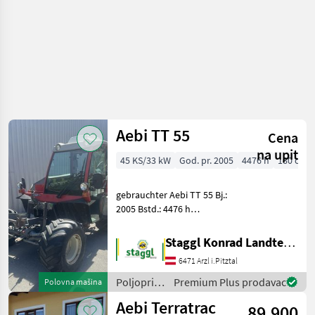
Aebi TT 55
Cena
na upit
45 KS/33 kW
God. pr. 2005
4476 h
180 cm
gebrauchter Aebi TT 55 Bj.:
2005 Bstd.: 4476 h
Oberlenker vorne
Oberlenker hinten
Staggl Konrad Landtechnik Oberland
Bereifung Terra vorne und
6471 Arzl i.Pitztal
hinten: 31x15.50-15 (Profil:
80%) Zapfwelle vorne
Poljoprivredni
Premium Plus prodavac
Polovna mašina
motorni
Aebi Terratrac
89.900
strojevi /