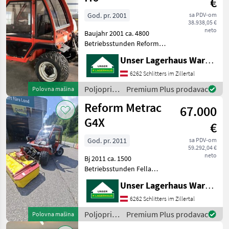
€
God. pr. 2001
sa PDV-om
38.938,05 €
neto
Baujahr 2001 ca. 4800
Betriebsstunden Reform
Bandrechen SIP Kreisler 350
Unser Lagerhaus Warenhandelsges.m.b.H.
Reform Scheibenmähwerk
2.40 m Poljoprivredni
6262 Schlitters im Zillertal
motorni strojevi
Poljoprivredni
Premium Plus prodavac
Polovna mašina
Dvoosovinske kosilice
motorni
Reform Metrac
67.000
strojevi /
Reform
G4X
€
God. pr. 2011
sa PDV-om
59.292,04 €
neto
Bj 2011 ca. 1500
Betriebsstunden Fella
Mähwerk 2.10 m ohne GW
Unser Lagerhaus Warenhandelsges.m.b.H.
Informieren Sie sich bitte
vor Fahrt-Antritt
6262 Schlitters im Zillertal
telefonisch, ob die von
Poljoprivredni
Premium Plus prodavac
Polovna mašina
Ihnen angefragte Maschine
motorni