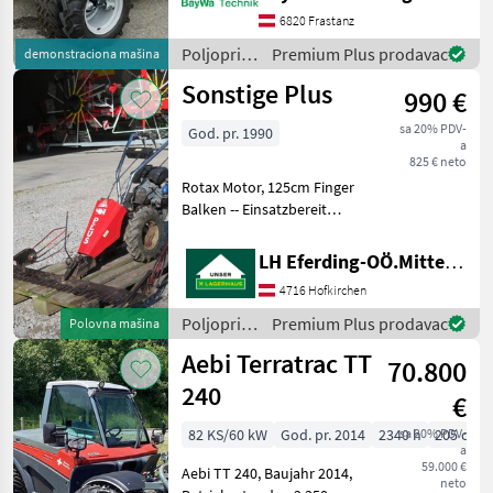
Common Rail
6820 Frastanz
Direkteinspritzung, *
Poljoprivredni
Premium Plus prodavac
demonstraciona mašina
Dieselpartikelfilter
motorni
Sonstige Plus
990 €
strojevi /
Reform
sa 20% PDV-
God. pr. 1990
a
825 € neto
Rotax Motor, 125cm Finger
Balken -- Einsatzbereit
Poljoprivredni motorni
strojevi Dvoosovinske
LH Eferding-OÖ.Mitte, Landtechnik Hofkirchen
kosilice
4716 Hofkirchen
Poljoprivredni
Premium Plus prodavac
Polovna mašina
motorni
Aebi Terratrac TT
70.800
strojevi /
Sonstige
240
€
82 KS/60 kW
God. pr. 2014
2340 h
sa 20% PDV-
205 cm
a
59.000 €
Aebi TT 240, Baujahr 2014,
neto