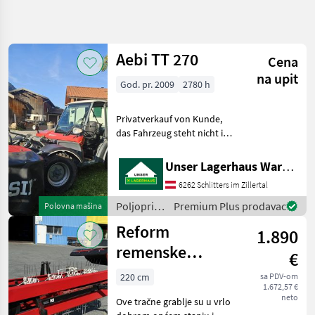
Precizirajte
pretragu
Aebi TT 270
Cena
Kategorija
Država
Filteri
3
na upit
God. pr. 2009
2780 h
Prikaži
TRENUTNA
Resetuj
302
Privatverkauf von Kunde,
PUTANJA
rezultata
das Fahrzeug steht nicht im
Poljoprivredna
Lagerhaus Poljoprivredni
tehnika
motorni strojevi
Unser Lagerhaus Warenhandelsges.m.b.H.
Poljoprivredni
Dvoosovinske kosilice
Motorni
6262 Schlitters im Zillertal
Strojevi
Poljoprivredni
Premium Plus prodavac
Polovna mašina
Dvoosovinske
motorni
Kosilice
Reform
1.890
strojevi /
Aebi
remenske
IZABERITE
€
KATEGORIJU
grablje 160.003
220 cm
sa PDV-om
Sonstige
183
1.672,57 €
neto
Ove tračne grablje su u vrlo