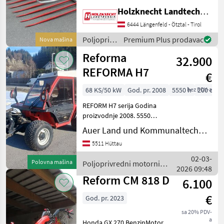
Gesamtbreite 1800mm,
Holzknecht Landtechnik GmbH.
Höhe 1250mm, Anbau
Kat1&2 10 Stk. Löffelzinken
6444 Längenfeld - Ötztal - Tirol
länge 1400mm Zinken
Poljoprivredni
Premium Plus prodavac
Nova mašina
(1xDW Steuergerät erfo
motorni
Reforma
32.900
strojevi /
Sonstige
REFORMA H7
€
68 KS/50 kW
God. pr. 2008
5550 h
bez PDV-a
200 cm
REFORM H7 serija Godina
proizvodnje 2008. 5550
radnih sati Gume
Auer Land und Kommunaltechnik GmbH
31x15.5.15, preostalo cca.
5511 Hüttau
30% profila Motor potpuno
remontiran nakon cca. 4800
02-03-
Polovna mašina
Poljoprivredni motorni
radnih sati Novi hlad
2026 09:48
strojevi / Reform
Reform CM 818 D
6.100
€
God. pr. 2023
sa 20% PDV-
a
Honda GX 270 BenzinMotor,