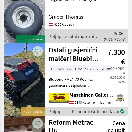
33x15.50-15 Poljoprivredni
motorni strojevi
Gruber Thomas
Dvoosovinske kosilice
6236 Alpbach
25-06-
Poljoprivredni motorni
2025 22:07
Polovna mašina
strojevi / Reform
Ostali gusjenični
7.300
malčeri Bluebird
€
FM24-70 s radio
13 KS/10 kW
God. pr. 2026
70 cm
sa 20% PDV-
a
upravljanjem
6.083,33 €
Bluebird FM24-70 Kosilica
neto
gusjenica s daljinskim
upravljačem i daljinskim
Maschinen Gailer GmbH
upravljačem. (Primjeri
fotografija) * Radio
9640 Kötschach-Mauthen
upravljanje * Gusjenice *
Poljoprivredni
Premium Gold prodavac
Nova mašina
Hibridni pogon (benz
motorni
Reform Metrac
Cena
strojevi /
Sonstige
H6
na upit