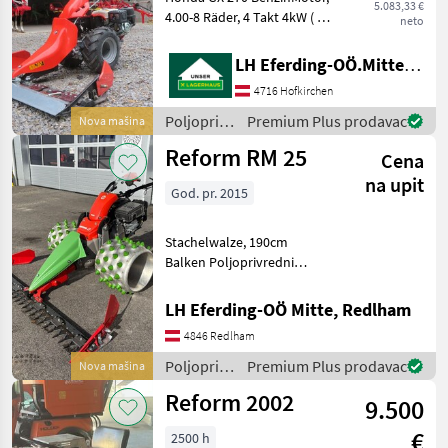
5.083,33 €
4.00-8 Räder, 4 Takt 4kW ( 8,
neto
6PS ) ,
Mehrscheibenkupplung mit
LH Eferding-OÖ.Mitte, Landtechnik Hofkirchen
PowerSafe Funktion, 3
4716 Hofkirchen
Vorwärts - 3
Rückwertsgänge,
Poljoprivredni
Premium Plus prodavac
Nova mašina
Wendeschaltung,
motorni
Reform RM 25
Ölbadmähan
Cena
strojevi /
Reform
na upit
God. pr. 2015
Stachelwalze, 190cm
Balken Poljoprivredni
motorni strojevi
Dvoosovinske kosilice
LH Eferding-OÖ Mitte, Redlham
4846 Redlham
Poljoprivredni
Premium Plus prodavac
Nova mašina
motorni
Reform 2002
9.500
strojevi /
Reform
€
2500 h