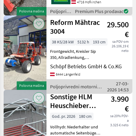
4716 Hofkirchen
Poljoprivredni
Premium Plus prodavac
Polovna mašina
motorni
Reform Mähtrac
29.500
strojevi /
Reform
3004
€
38 KS/28 kW
5132 h
193 cm
sa PDV-om
26.106,19 €
neto
Frontgewicht, Kreisler Sip
350, Allradlenkung,
Bereifung 29x13.5-15 95%
Schöpf Betriebs GmbH & Co.KG
Gorivo: Poljoprivredni
6444 Längenfeld
motorni strojevi
Dvoosovinske kosilice
27-03-
Polovna mašina
Poljoprivredni motorni
2026 14:53
strojevi / Reform
Sonstige HLM
3.990
Heuschieber
€
Type 1800 mit
God. pr. 2026
180 cm
sa 20% PDV-
a
hydr.
3.325 € neto
Vollhydr. Niederhalter und
Niederhalter
automatische Seitenbügel