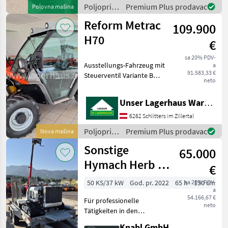
Gebrauchtmaschine aktuell
Poljoprivredni
Premium Plus prodavac
Polovna mašina
bei
motorni
Reform Metrac
109.900
strojevi /
Reform
H70
€
sa 20% PDV-
Ausstellungs-Fahrzeug mit
a
91.583,33 €
Steuerventil Variante B
neto
front und heck
Heckhubwerk
Unser Lagerhaus Warenhandelsges.m.b.H.
einfachwirkend m.
Schwingungsdämpfung
6262 Schlitters im Zillertal
Kabine mit Heizung und
Poljoprivredni
Premium Plus prodavac
Nova mašina
Klima Bereifung 31x15.50-1
motorni
Sonstige
65.000
strojevi /
Reform
Hymach Herb HY
€
50LE
50 KS/37 kW
God. pr. 2022
65 h
sa 20% PDV-
130 cm
a
54.166,67 €
Für professionelle
neto
Tätigkeiten in den
Bereichen
Knabl GmbH