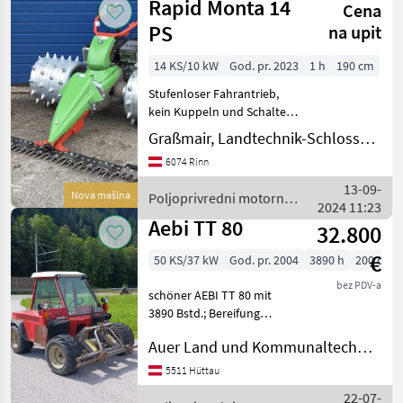
Rapid Monta 14
Arbeitshyd
Cena
strojevi /
Reform
PS
na upit
14 KS/10 kW
God. pr. 2023
1 h
190 cm
Stufenloser Fahrantrieb,
kein Kuppeln und Schalten
notwendig Aktive
Graßmair, Landtechnik-Schlosserei GmbH
Handhebel- oder
6074 Rinn
Holmlenkung, umschaltbar,
für müheloses und präzises
13-09-
Nova mašina
Poljoprivredni motorni
Arbeiten Tiefer Schwerpunk
2024 11:23
strojevi / Rapid
Aebi TT 80
32.800
€
50 KS/37 kW
God. pr. 2004
3890 h
200 cm
bez PDV-a
schöner AEBI TT 80 mit
3890 Bstd.; Bereifung
31x15.5- 15 Terra 1 DW STG
Auer Land und Kommunaltechnik GmbH
vorne und Seitenverschub
1 DW STG hinten hydr.
5511 Hüttau
elektr. Geräteentlastung
22-07-