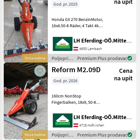
Rasant
na upit
God. pr. 2025
Honda GX 270 BenzinMotor,
16x6.50-8 Räder, 4 Takt 4kW
( 8, 6PS ) ,
Mehrscheibenkupplung mit
LH Eferding-OÖ.Mitte, Lambach
PowerSafe Funktion, 3
4650 Lambach
Vorwärts - 3
Rückwertsgänge,
Poljoprivredni
Premium Plus prodavac
Nova mašina
Wendeschaltung, Ölbadmä
motorni
Reform M2.09D
Cena
strojevi /
Reform
na upit
God. pr. 2026
160cm NonStop
Fingerbalken, 18x9, 50-8
Räder, Poljoprivredni
motorni strojevi
LH Eferding-OÖ.Mitte, Landtechnik Hofkirchen
Dvoosovinske kosilice
4716 Hofkirchen
Poljoprivredni
Premium Plus prodavac
Nova mašina