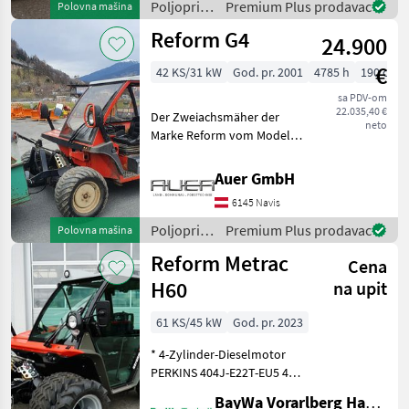
Zapfwelle 540, 1 paar Zwilli
Poljoprivredni
Premium Plus prodavac
Polovna mašina
motorni
Reform G4
24.900
strojevi /
Reform
€
42 KS/31 kW
God. pr. 2001
4785 h
190 cm
sa PDV-om
22.035,40 €
Der Zweiachsmäher der
neto
Marke Reform vom Modell
G4 verfügt über 42 PS und
ist Baujahr 2001 mit 4785
Auer GmbH
Betriebsstunden. Mit einer
6145 Navis
Breite von 190cm bietet er
eine effizien
Poljoprivredni
Premium Plus prodavac
Polovna mašina
motorni
Reform Metrac
Cena
strojevi /
Reform
H60
na upit
61 KS/45 kW
God. pr. 2023
* 4-Zylinder-Dieselmotor
PERKINS 404J-E22T-EU5 45
kW (61 PS) bei 2600 U/min),
BayWa Vorarlberg HandelsGmbH BayWa Technik
mit Turboaufladung und