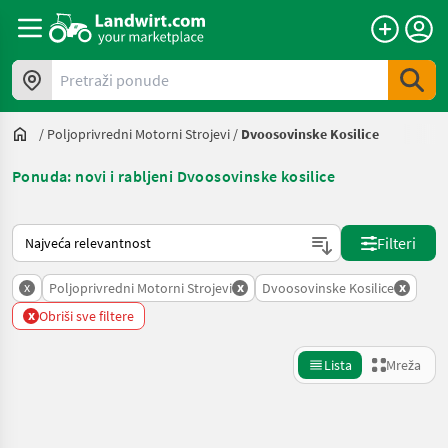
Pretraži ponude
/
Poljoprivredni Motorni Strojevi
/
Dvoosovinske Kosilice
Ponuda: novi i rabljeni Dvoosovinske kosilice
Način na koji sortira Landwirt.com
Filteri
x
x
x
Poljoprivredni Motorni Strojevi
Dvoosovinske Kosilice
x
Obriši sve filtere
Lista
Mreža