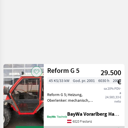
strojevi /
Aebi
Reform G 5
29.500
€
45 KS/33 kW
God. pr. 2001
6030 h
200 cm
sa 20% PDV-
a
Reform G 5; Heizung,
24.583,33 €
Oberlenker: mechanisch,
neto
Arbeitsscheinwerfer vorne
und Hinten, Allrad,
BayWa Vorarlberg HandelsGmbH BayWa Technik
Geschwindigkeit: 30 km/h,
6820 Frastanz
Steuergerät 3 DW,