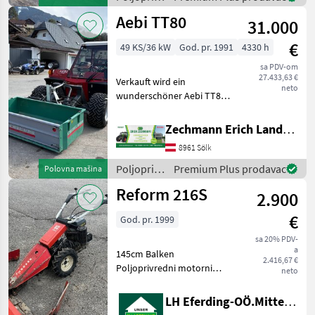
Maschinen, die sic
motorni
Aebi TT80
31.000
strojevi /
Reform
€
49 KS/36 kW
God. pr. 1991
4330 h
sa PDV-om
27.433,63 €
Verkauft wird ein
neto
wunderschöner Aebi TT80 -
geschlossene Kabine inkl.
Heizung - Frontzapfwelle
Zechmann Erich Landmaschinen-Portalbau
vorne 540 U/min -
8961 Sölk
Hubwerksentlastung und
hydr. Seitenverschub vor
Poljoprivredni
Premium Plus prodavac
Polovna mašina
motorni
Reform 216S
2.900
strojevi /
Aebi
€
God. pr. 1999
sa 20% PDV-
a
145cm Balken
2.416,67 €
Poljoprivredni motorni
neto
strojevi Dvoosovinske
kosilice
LH Eferding-OÖ.Mitte, Landtechnik Hofkirchen