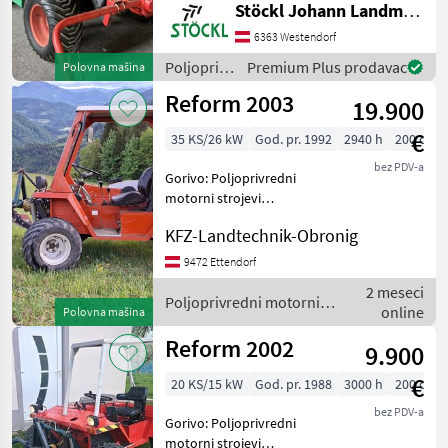
Stöckl Johann Landmaschinen GesmbH & Co KG
kosilice
6363 Westendorf
Poljoprivredni
Premium Plus prodavac
Polovna mašina
motorni
Reform 2003
19.900
strojevi /
Rasant
€
35 KS/26 kW
God. pr. 1992
2940 h
200 cm
bez PDV-a
Gorivo: Poljoprivredni
motorni strojevi
Dvoosovinske kosilice
KFZ-Landtechnik-Obronig
9472 Ettendorf
2 meseci
Poljoprivredni motorni
online
Polovna mašina
strojevi / Reform
Reform 2002
9.900
€
20 KS/15 kW
God. pr. 1988
3000 h
200 cm
bez PDV-a
Gorivo: Poljoprivredni
motorni strojevi