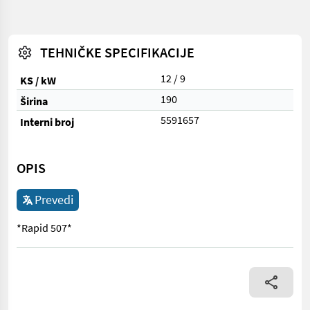
TEHNIČKE SPECIFIKACIJE
12 / 9
KS / kW
190
Širina
5591657
Interni broj
OPIS
Prevedi
*Rapid 507*
*Rapid 507*