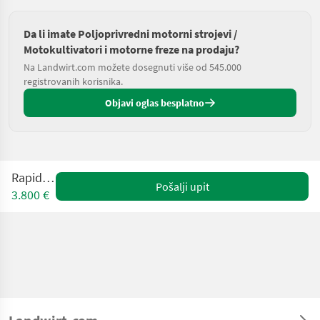
Da li imate Poljoprivredni motorni strojevi /
Motokultivatori i motorne freze na prodaju?
Na Landwirt.com možete dosegnuti više od 545.000
registrovanih korisnika.
Objavi oglas besplatno
Rapid 507
Pošalji upit
3.800 €