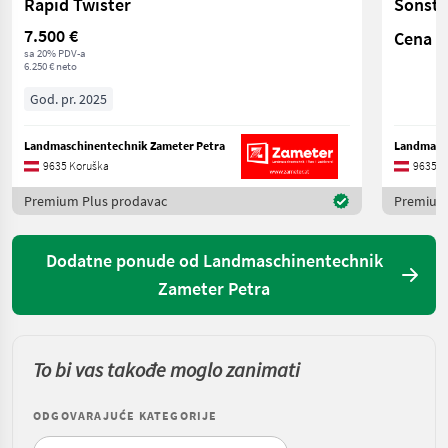
Rapid Twister
Sonsti
7.500 €
Cena n
sa 20% PDV-a
6.250 € neto
God. pr. 2025
Landmaschinentechnik Zameter Petra
Landmasch
9635 Koruška
9635 K
Premium Plus prodavac
Premium
Dodatne ponude od Landmaschinentechnik
Zameter Petra
To bi vas takođe moglo zanimati
ODGOVARAJUĆE KATEGORIJE