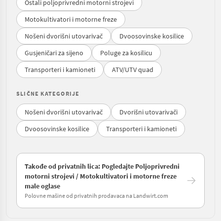
Ostali poljoprivredni motorni strojevi
Motokultivatori i motorne freze
Nošeni dvorišni utovarivač
Dvoosovinske kosilice
Gusjeničari za sijeno
Poluge za kosilicu
Transporteri i kamioneti
ATV/UTV quad
SLIČNE KATEGORIJE
Nošeni dvorišni utovarivač
Dvorišni utovarivači
Dvoosovinske kosilice
Transporteri i kamioneti
Takođe od privatnih lica: Pogledajte Poljoprivredni
motorni strojevi / Motokultivatori i motorne freze
male oglase
Polovne mašine od privatnih prodavaca na Landwirt.com