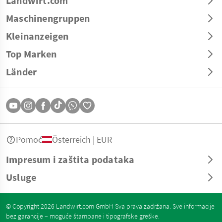
Landwirt.com
Maschinengruppen
Kleinanzeigen
Top Marken
Länder
Pomoć
Österreich | EUR
Impresum i zaštita podataka
Usluge
© Copyright 2026 Landwirt.com GmbH Sva prava zadržana. Sve informacije
bez garancije – moguće štampane i tipografske greške.