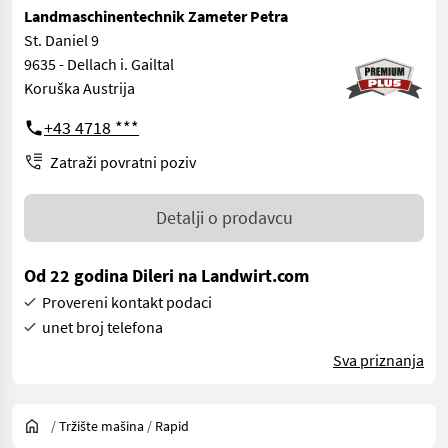
Landmaschinentechnik Zameter Petra
St. Daniel 9
9635 - Dellach i. Gailtal
Koruška Austrija
+43 4718 ***
Zatraži povratni poziv
Detalji o prodavcu
Od 22 godina Dileri na Landwirt.com
Provereni kontakt podaci
unet broj telefona
Sva priznanja
/
Tržište mašina
/
Rapid