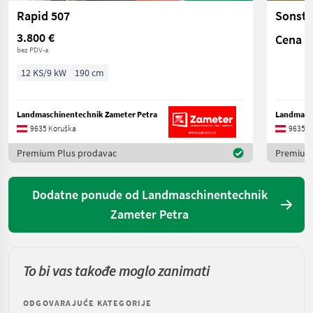
Rapid 507
Sonsti
3.800 €
Cena n
bez PDV-a
12 KS/9 kW
190 cm
Landmaschinentechnik Zameter Petra
Landmasch
9635 Koruška
9635 K
Premium Plus prodavac
Premium
Dodatne ponude od Landmaschinentechnik
Zameter Petra
To bi vas takođe moglo zanimati
ODGOVARAJUĆE KATEGORIJE