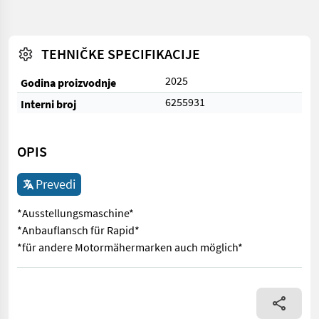
TEHNIČKE SPECIFIKACIJE
2025
Godina proizvodnje
6255931
Interni broj
OPIS
Prevedi
*Ausstellungsmaschine*
*Anbauflansch für Rapid*
*für andere Motormähermarken auch möglich*
*Ausstellungsmaschine* *Anbauflansch für Rapid* *für ander