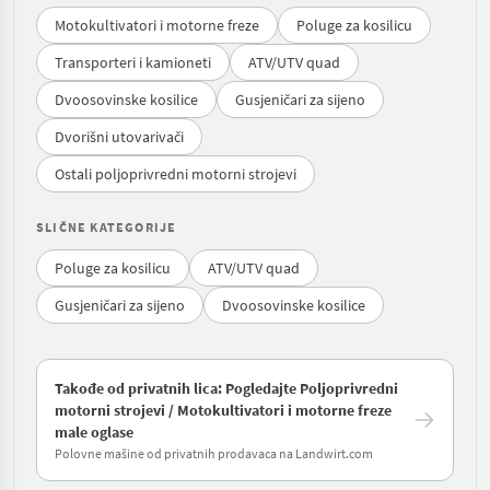
Motokultivatori i motorne freze
Poluge za kosilicu
Transporteri i kamioneti
ATV/UTV quad
Dvoosovinske kosilice
Gusjeničari za sijeno
Dvorišni utovarivači
Ostali poljoprivredni motorni strojevi
SLIČNE KATEGORIJE
Poluge za kosilicu
ATV/UTV quad
Gusjeničari za sijeno
Dvoosovinske kosilice
Takođe od privatnih lica: Pogledajte Poljoprivredni
motorni strojevi / Motokultivatori i motorne freze
male oglase
Polovne mašine od privatnih prodavaca na Landwirt.com