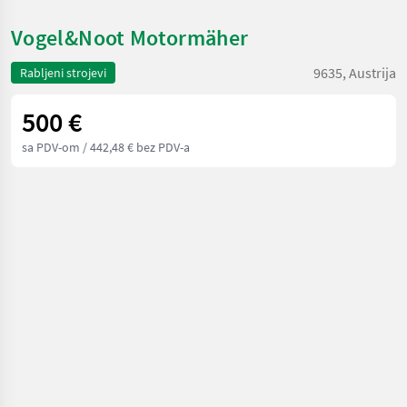
Vogel&Noot Motormäher
9635, Austrija
Rabljeni strojevi
500 €
sa PDV-om
/ 442,48 € bez PDV-a