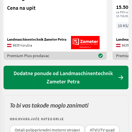
15.500
Cena na upit
sa PDV-om
13.716,81 € 
10 KS/7
Landmaschinentechnik Zameter Petra
Landmasch
9635 Koruška
9635 K
Premium Plus prodavac
Premium
Dodatne ponude od Landmaschinentechnik
Zameter Petra
To bi vas takođe moglo zanimati
ODGOVARAJUĆE KATEGORIJE
Ostali poljoprivredni motorni strojevi
ATV/UTV quad