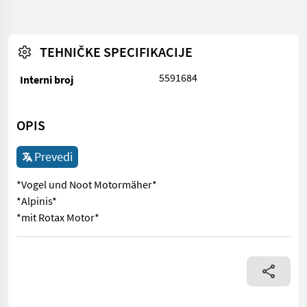
TEHNIČKE SPECIFIKACIJE
5591684
Interni broj
OPIS
Prevedi
*Vogel und Noot Motormäher*
*Alpinis*
*mit Rotax Motor*
*Vogel und Noot Motormäher* *Alpinis* *mit Rotax Motor*