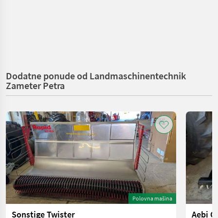
Dodatne ponude od Landmaschinentechnik
Zameter Petra
Polovna mašina
Sonstige Twister
Aebi C