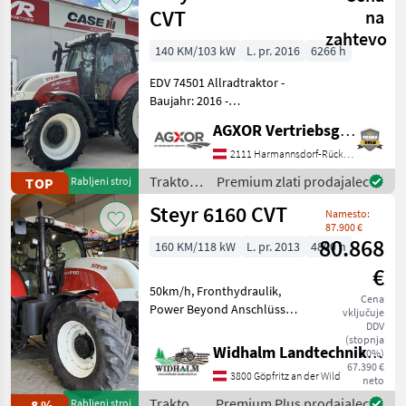
CVT
na
zahtevo
140 KM/103 kW
L. pr. 2016
6266 h
EDV 74501 Allradtraktor -
Baujahr: 2016 -
Betriebsstunden: 6266 - 121
AGXOR Vertriebsgesellschaft Ost GmbH
PS Normalleistung und 154
PS geboostet - Stufenloses
2111 Harmannsdorf-Rückersdorf
Getriebe 50 km/h Eco mit
Traktor /
Premium zlati prodajalec
TOP
Rabljeni stroj
1750 Motor
Steyr
Steyr 6160 CVT
Namesto:
87.900 €
80.868
160 KM/118 kW
L. pr. 2013
4800 h
€
50km/h, Fronthydraulik,
Cena
Power Beyond Anschlüsse,
vključuje
4 DW Steuergeräte,
DDV
(stopnja
Druckluftbremse, gefederte
Widhalm Landtechnik GmbH
20%)
Kabine, gefederte
67.390 €
3800 Göpfritz an der Wild
Vorderachse, LS Pumpe,
neto
stufenloses Getriebe, K80,
Traktor /
Premium Plus prodajalec
-8 %
Rabljeni stroj