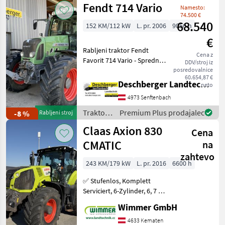
Fendt 714 Vario
Namesto:
74.500 €
68.540
152 KM/112 kW
L. pr. 2006
9056 h
€
Rabljeni traktor Fendt
Cena z
Favorit 714 Vario - Sprednje
DDV/stroj iz
dvigalo cat.2 - Dodatni
posredovalnice
60.654,87 €
ventil dw 1/1 zadaj DUDK -
Deschberger Landtechnik GmbH
neto
Dodatni ventil dw 1/2 zadaj
4973 Senftenbach
DUDK - Dodatni ventil dw
1/3
Traktor /
Premium Plus prodajalec
-8 %
Rabljeni stroj
Fendt
Claas Axion 830
Cena
CMATIC
na
zahtevo
243 KM/179 kW
L. pr. 2016
6600 h
✅ Stufenlos, Komplett
Serviciert, 6-Zylinder, 6, 7 L,
RTK ✅ Der gebrauchte
Wimmer GmbH
CLAAS AXION 830 CMATIC
aus dem Jahr 2016 ist ein
4633 Kematen