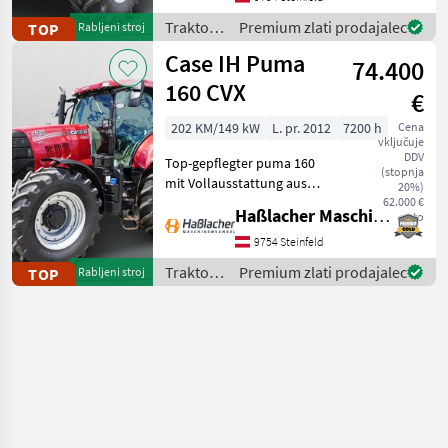
gelaufen. Durchgehend
Traktor /
Premium zlati prodajalec
TOP
Rabljeni stroj
gewartet, einsatzbereit,
Case IH
Case IH Puma
aufbereitet
74.400
160 CVX
€
202 KM/149 kW
L. pr. 2012
7200 h
Cena
vključuje
DDV
Top-gepflegter puma 160
(stopnja
mit Vollausstattung aus
20%)
erster Hand. Kein
62.000 €
Haßlacher Maschinenhandel
neto
Lohnunternehmer – nur
am eigenen Betrieb
9754 Steinfeld
gelaufen. Durchgehend
Traktor /
Premium zlati prodajalec
TOP
Rabljeni stroj
gewartet, einsatzbereit,
Case IH
aufbereitet