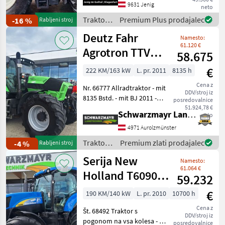
menjava! - 300 KM +
9631 Jenig
neto
pospešek - Kabina s
Traktor /
Premium Plus prodajalec
-16 %
Rabljeni stroj
klimatsko napravo in
Steyr
Deutz Fahr
Namesto:
61.120 €
Agrotron TTV
58.675
630
€
222 KM/163 kW
L. pr. 2011
8135 h
Cena z
Nr. 66777 Allradtraktor - mit
DDV/stroj iz
8135 Bstd. - mit BJ 2011 -
posredovalnice
mit Zapfwelle
51.924,78 €
Schwarzmayr Landtechnik GmbH - Aurolzmünster
neto
540/540E/1000/1000E - mit
5 DW Hecksteuergeräten
4971 Aurolzmünster
und 2 DW
Traktor /
Premium zlati prodajalec
-4 %
Rabljeni stroj
Mittensteuergeräte - mit
Deutz
Serija New
Namesto:
Fahr
61.064 €
Holland T6090 in
59.232
sistem Power
€
190 KM/140 kW
L. pr. 2010
10700 h
Command
Cena z
Št. 68492 Traktor s
DDV/stroj iz
pogonom na vsa kolesa - z
posredovalnice