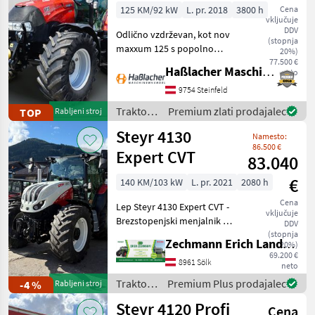
125 KM/92 kW
L. pr. 2018
3800 h
Cena
vključuje
DDV
Odlično vzdrževan, kot nov
(stopnja
maxxum 125 s popolno
20%)
opremo iz prve roke. Ni bil v
77.500 €
Haßlacher Maschinenhandel
neto
uporabi pri pogodbenih
izvajalcih – deloval je
9754 Steinfeld
izključno v lastnem
Traktor /
Premium zlati prodajalec
TOP
Rabljeni stroj
gospodarstvu. Redno
Case IH
Steyr 4130
Namesto:
86.500 €
Expert CVT
83.040
€
140 KM/103 kW
L. pr. 2021
2080 h
Cena
Lep Steyr 4130 Expert CVT -
vključuje
Brezstopenjski menjalnik -
DDV
Vzmetenje sprednje osi -
(stopnja
Zechmann Erich Landmaschinen-Portalbau
20%)
Vzmetenje kabine - 2-
69.200 €
vodilna pnevmatska zavora
8961 Sölk
neto
prikolice - Delovne luči LED
Traktor /
Premium Plus prodajalec
-4 %
Rabljeni stroj
-
Steyr
Steyr 4120 Profi
Cena