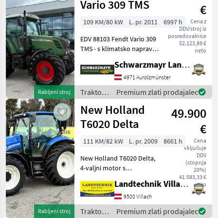
Vario 309 TMS
€
109 KM/80 kW
L. pr. 2011
6997 h
Cena z
DDV/stroj iz
posredovalnice
EDV 88103 Fendt Vario 309
52.123,89 €
TMS - s klimatsko napravo -
neto
z novimi pnevmatikami
Schwarzmayr Landtechnik GmbH - Aurolzmünster
540/65R38 - z novimi
pnevmatikami 480/65R28 -
4971 Aurolzmünster
s sprednjim dvigalom - s 3
Traktor /
Premium zlati prodajalec
Rabljeni stroj
mehanskimi z
Fendt
New Holland
49.900
T6020 Delta
€
111 KM/82 kW
L. pr. 2009
8661 h
Cena
vključuje
DDV
New Holland T6020 Delta,
(stopnja
4-valjni motor s
20%)
prostornino 4, 5 l, sprednja
41.583,33 €
Landtechnik Villach GmbH
neto
hidravlika in sprednji
priključni gred, nizka
9500 Villach
udobna kabina s klimatsko
Traktor /
Premium zlati prodajalec
Rabljeni stroj
napravo, zračni sedež,