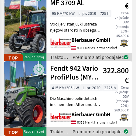
MF 3709 AL
€
95 KM/70 kW
L. pr. 2019
725 h
Cena
vključuje
DDV
Stroj je v stanju, ki ustreza
(stopnja
njegovi starosti in obsegu
20%)
uporabe, ter ga je po
45.400 €
Bierbauer GmbH
neto
telefonskem dogovoru
mogoče ogledati in
8311 Markt Hartmannsdorf
preizkusiti na kraju samem.
Traktor /
Premium zlati prodajalec
TOP
Rabljeni stroj
Urejen rabljen st
Massey
Fendt 942 Vario
322.800
Ferguson
ProfiPlus (MY
€
2020)
415 KM/305 kW
L. pr. 2020
2225 h
Cena
vključuje
DDV
Die Maschine befindet sich
(stopnja
in einem dem Alter und der
20%)
Nutzung entsprechenden
269.000 €
Bierbauer GmbH
neto
Zustand und kann nach
telefonischer Vereinbarung
8311 Markt Hartmannsdorf
gerne vor Ort besichtigt
Traktor /
Premium zlati prodajalec
TOP
Rabljeni stroj
und geprüft we