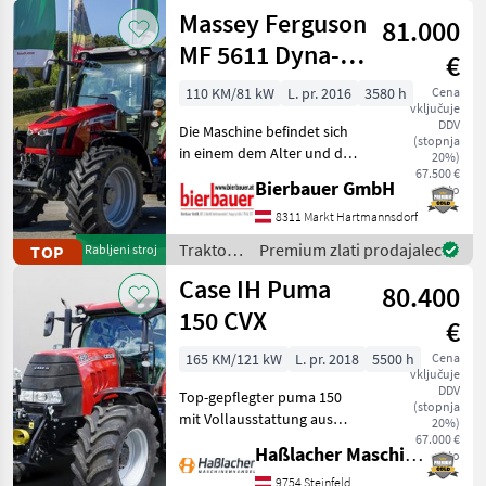
Fendt
Massey Ferguson
81.000
MF 5611 Dyna-6
€
Efficient
110 KM/81 kW
L. pr. 2016
3580 h
Cena
vključuje
DDV
Die Maschine befindet sich
(stopnja
in einem dem Alter und der
20%)
Nutzung entsprechenden
67.500 €
Bierbauer GmbH
neto
Zustand und kann nach
telefonischer Vereinbarung
8311 Markt Hartmannsdorf
gerne vor Ort besichtigt
Traktor /
Premium zlati prodajalec
TOP
Rabljeni stroj
und geprüft we
Massey
Case IH Puma
80.400
Ferguson
150 CVX
€
165 KM/121 kW
L. pr. 2018
5500 h
Cena
vključuje
DDV
Top-gepflegter puma 150
(stopnja
mit Vollausstattung aus
20%)
erster Hand. Kein
67.000 €
Haßlacher Maschinenhandel
neto
Lohnunternehmer – nur
am eigenen Betrieb
9754 Steinfeld