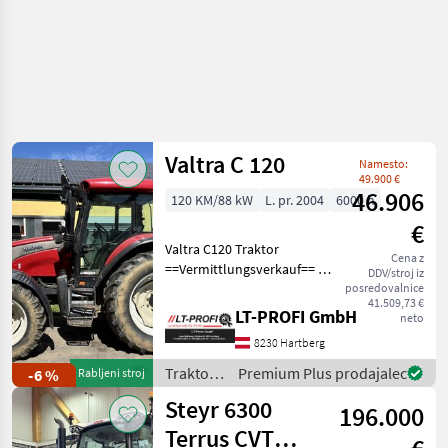
Valtra C 120
Namesto:
49.900 €
46.906
120 KM/88 kW
L. pr. 2004
6000 h
€
Valtra C120 Traktor
Cena z
==Vermittlungsverkauf== -4
DDV/stroj iz
DW Steuergeräte hinten -
posredovalnice
41.509,73 €
Fronthydraulik -
LT-PROFI GmbH
neto
Frontzapfwelle -1 DW
8230 Hartberg
Steuergerät Vorne -6000h
-480/65R28 vorne 600
Traktor /
Premium Plus prodajalec
-6 %
Rabljeni stroj
Valtra
Steyr 6300
196.000
Terrus CVT