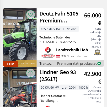
iskanje
Deutz Fahr 5105
66.000
Kategorija
Država
Filtri
3
Premium
€
(15955)
Prikaži
105 KM/77 kW
L. pr. 2023
Cena
TRENUTNA
Ponastavi
4.327
vključuje
POT
DDV
rezultatov
Technische Daten des
(stopnja
Kmetijska
DEUTZ-FAHR Traktor 5105
20%)
tehnika
Premium > Baujahr: 2023 >
55.000 €
Landtechnik Hohenwarter GmbH
neto
PS/KW: 105 PS > Modell:
Traktor
Premium (Stage V) >
5092 St. Martin bei Lofer
Standardni
Lenksäule schwenk- und
Traktor
Traktor /
Premium zlati prodajalec
TOP
Nova naprava
teleskopierbar > Aerofit S
Deutz
Lindner Geo 93
IZBERITE
42.900
Fahr
KATEGORIJO
(25617)
€
Fendt
724
90 KM/66 kW
L. pr. 2004
4800 h
Cena z
DDV/stroj iz
posredovalnice
Steyr
673
Lindner Geotrac 93
37.964,60 €
*Bereifung
neto
540/65R30+420/65R20 *2
New Holland
617