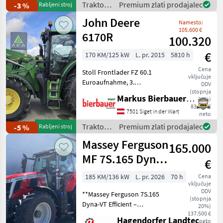
Traktor /
Premium zlati prodajalec
-3 %
Rabljeni stroj
2020. Es verfüg
Case IH
John Deere
Namesto:
105.600 €
6170R
100.320
€
170 KM/125 kW
L. pr. 2015
5810 h
Cena
Stoll Frontlader FZ 60.1
vključuje
Euroaufnahme, 3.
DDV
Steuerkreis, Traktor ist in
(stopnja
Markus Bierbauer GmbH
20%)
Top Zustand, pogon:
83.600 €
štirikolesni pogon,
7501 Siget in der Wart
neto
brezstopenjski menjalnik,
Traktor /
Premium zlati prodajalec
-5 %
Rabljeni stroj
platforma: kabina, število v
John
Massey Ferguson
165.000
Deere
MF 7S.165 Dyna-
€
VT Efficient
185 KM/136 kW
L. pr. 2026
70 h
Cena
vključuje
DDV
**Massey Ferguson 7S.165
(stopnja
Dyna-VT Efficient –
20%)
predstavitveni stroj z le
137.500 €
Hagendorfer Landtechnik
neto