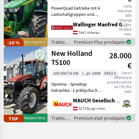
Cena
PowerQuad Getriebe mit 4
vključuje
Lastschaltgruppen und
DDV
Parkbremse LED Leuchten
(stopnja
Wallinger Manfred GmbH.
20%)
Haupt und
78.000 €
Zusatzscheinwerfer
5441 Abtenau
neto
Zusatzscheinwerfer über
Traktor /
Premium Plus prodajalec
-10 %
Nova naprava
Blinkerleuchten
John
New Holland
Teleskopspiegel Beifa
28.000
Deere
TS100
€
100 KM/74 kW
L. pr. 1998
9453 h
Cena z
DDV/stroj iz
posredovalnice
Oprema: - Sprednja
24.778,76 €
hidravlika - 2 priključka DW
neto
spredaj - Enoročajni
MAUCH Gesellschaft m.b.H. & Co.KG
krmilnik - 4 krmilniki DW
zadaj - DL povratni vod -
5274 Burgkirchen
Klimatska naprava -
Traktor /
Premium zlati prodajalec
TOP
Rabljeni stroj
Pnevmatski sedež - Okro
New
Holland