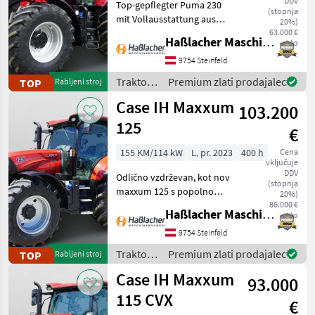
DDV
Top-gepflegter Puma 230
(stopnja
mit Vollausstattung aus
20%)
erster Hand. Kein
63.000 €
Haßlacher Maschinenhandel
neto
Lohnunternehmer – nur
am eigenen Betrieb
9754 Steinfeld
gelaufen. Durchgehend
Traktor /
Premium zlati prodajalec
TOP
Rabljeni stroj
gewartet, einsatzbereit,
Case IH
Case IH Maxxum
aufbereitet
103.200
125
€
155 KM/114 kW
L. pr. 2023
400 h
Cena
vključuje
DDV
Odlično vzdrževan, kot nov
(stopnja
maxxum 125 s popolno
20%)
opremo iz prve roke. Ni bil v
86.000 €
Haßlacher Maschinenhandel
neto
uporabi pri podizvajalcih –
deloval je izključno v
9754 Steinfeld
lastnem kmetijskem
Traktor /
Premium zlati prodajalec
TOP
Rabljeni stroj
gospodarstvu. Red
Case IH
Case IH Maxxum
93.000
115 CVX
€