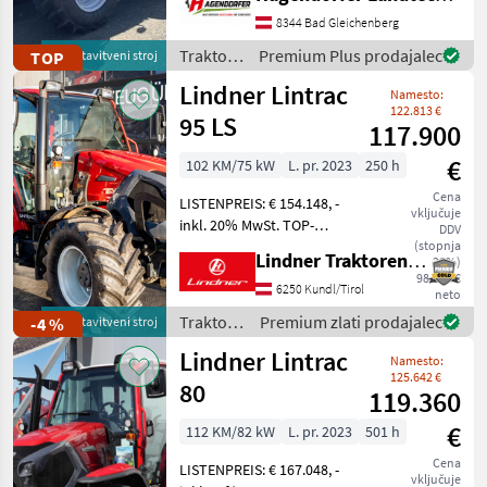
približno 70 delovnimi
urami!** Izkoristite
8344 Bad Gleichenberg
priložnost in si zagotovite
Traktor /
Premium Plus prodajalec
TOP
predstavitveni stroj
ta **skoraj popolnoma
Massey
Lindner Lintrac
Namesto:
Ferguson
122.813 €
95 LS
117.900
€
102 KM/75 kW
L. pr. 2023
250 h
Cena
LISTENPREIS: € 154.148, -
vključuje
inkl. 20% MwSt. TOP-
DDV
AUSSTATTUNG: 2 Leitungen
(stopnja
Lindner Traktorenwerk GesmbH
20%)
nach vorne, 6
98.250 €
Kipperleitungen + 1
6250 Kundl/Tirol
neto
Rücklauf (inkl.
Traktor /
Premium zlati prodajalec
-4 %
predstavitveni stroj
Staubschutz), 7-polige
Lindner
Lindner Lintrac
Steckdose vorne, Alpi
Namesto:
125.642 €
80
119.360
€
112 KM/82 kW
L. pr. 2023
501 h
Cena
LISTENPREIS: € 167.048, -
vključuje