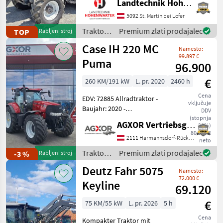
Landtechnik Hohenwarter GmbH
DWS *EHR *Klimaanlage
*Hydr.Anhängerbremse
5092 St. Martin bei Lofer
Claas
391
*Rundumleuchte
Traktor /
Premium zlati prodajalec
TOP
Rabljeni stroj
*Zusatzscheinwerfer
Lindner
John Deere
383
Case IH 220 MC
*Einhebelsteuergerät
Namesto:
*Faster Multi
99.897 €
Puma
96.900
Case IH
320
€
260 KM/191 kW
L. pr. 2020
2460 h
Prikaži
vse
Cena
EDV: 72885 Allradtraktor -
(41)
vključuje
Baujahr: 2020 -
DDV
Betriebsstunden: ca. 2460h
(stopnja
MARKETPLACE
AGXOR Vertriebsgesellschaft Ost GmbH
20%)
- mit 4 elektr.
80.750 €
Hecksteuergeräte - mit 2
2111 Harmannsdorf-Rückersdorf
Ponudbe
Mali
neto
Marketplace
elektr. Mittensteuergeräte -
trgovcev
oglasi
Traktor /
Premium zlati prodajalec
-3 %
Rabljeni stroj
mit Power Be
Case IH
Deutz Fahr 5075
Namesto:
72.000 €
Keyline
69.120
€
75 KM/55 kW
L. pr. 2026
5 h
Cena
Kompakter Traktor mit