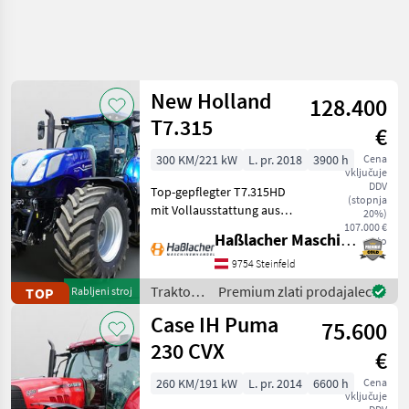
New Holland
128.400
T7.315
€
300 KM/221 kW
L. pr. 2018
3900 h
Cena
vključuje
DDV
Top-gepflegter T7.315HD
(stopnja
mit Vollausstattung aus
20%)
erster Hand. Kein
107.000 €
Haßlacher Maschinenhandel
neto
Lohnunternehmer – nur
am eigenen Betrieb
9754 Steinfeld
gelaufen. Durchgehend
Traktor /
Premium zlati prodajalec
TOP
Rabljeni stroj
gewartet, einsatzbereit,
New
Case IH Puma
aufbereitet
75.600
Holland
230 CVX
€
260 KM/191 kW
L. pr. 2014
6600 h
Cena
vključuje