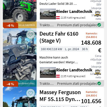
vključuje
Deutz Lader Solid 38-20 mit
DDV
3 Funktion und Dämpfung
(stopnja
Rieder Landtechnik
20%)
Comfort Drive. Zusätzlich
57.600 €
Wiederholscheinwerfer ,
2135 Kottingneusiedl
neto
voll geschweißte Felgen ,
Traktor /
Premium zlati prodajalec
-4 %
Nova naprava
Freisichtdach
Deutz
Deutz Fahr 6160
Namesto:
Fahr
154.800 €
(Stage V)
148.608
€
160 KM/118 kW
L. pr. 2024
30 h
Cena
Maschine kann auch
vključuje
Gemietet werden! Mietpreis
DDV
: € 38, - exkl. MwSt. Modell:
(stopnja
Rieder Landtechnik
20%)
Powershift ohne Frontlader
123.840 €
Anbaukonsolen,
2135 Kottingneusiedl
neto
Beifahrersitz gepolstert mit
Traktor /
Premium zlati prodajalec
-4 %
predstavitveni stroj
Sicherheitsgur
Deutz
Massey Ferguson
Namesto:
Fahr
104.800 €
MF 5S.115 Dyna-
101.656
4 Efficient