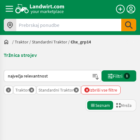
Prebrskaj ponudbe
/
Traktor
/
Standardni Traktor
/
Chx_grp14
Tržnica strojev
Tako je razvrščeno na Landwirt.com
Filtri
1
x
x
x
x
Traktor
Standardni Traktor
Izbriši vse filtre
Seznam
Mreža
Natančnejše