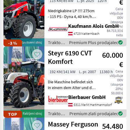
€
115 KM/85 kW
L. pr. 2025
120 h
Cena
Niedrigkabine LP !!!! 275cm
vključuje
- 115 PS - Dyna 4, 40 km/h
DDV
Autodrive - 110 l/min
(stopnja
Kaufmann Alois GmbH
20%)
Hydraulikpumpe - Load
84.713,33 €
Sensing - 4 DW Steuergeräte
4723 Natternbach
neto
am Heck (2 elektrisch, 2
Traktor /
Premium Plus prodajalec
-3 %
predstavitveni stroj
mechan
Massey
Steyr 6190 CVT
60.000
Ferguson
Komfort
€
192 KM/141 kW
L. pr. 2007
11360 h
Cena
vključuje
DDV
Die Maschine befindet sich
(stopnja
in einem dem Alter und der
20%)
Nutzung entsprechenden
50.000 €
Bierbauer GmbH
neto
Zustand und kann nach
telefonischer Vereinbarung
8311 Markt Hartmannsdorf
gerne vor Ort besichtigt
Traktor /
Premium zlati prodajalec
TOP
Rabljeni stroj
und geprüft we
Steyr
Massey Ferguson
54.480