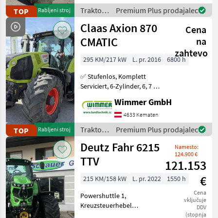
richtig starker Allrounder
Traktor /
Premium Plus prodajalec
TOP
Rabljeni stroj
für Feld und
Claas
Claas Axion 870
Cena
CMATIC
na
zahtevo
295 KM/217 kW
L. pr. 2016
6800 h
✅ Stufenlos, Komplett
Serviciert, 6-Zylinder, 6, 7 L,
RTK ✅ Der gebrauchte
Wimmer GmbH
CLAAS AXION 870 CMATIC
aus dem Jahr 2016 ist ein
4633 Kematen
richtig starker Allrounder
Traktor /
Premium Plus prodajalec
TOP
Rabljeni stroj
für Feld und
Claas
Deutz Fahr 6215
Namesto:
124.900 €
TTV
121.153
€
215 KM/158 kW
L. pr. 2022
1550 h
Cena
Powershuttle 1,
vključuje
Kreuzsteuerhebel
DDV
elektrisch,
(stopnja