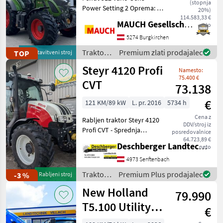
(stopnja
Power Setting 2 Oprema: -
20%)
Sprednji dvigalo:
114.583,33 €
MAUCH Gesellschaft m.b.H. & Co.KG
neto
položaj/razbremenitev - 4
dvostransko delujoči
5274 Burgkirchen
krmilni ventili na zadku
Traktor /
Premium zlati prodajalec
TOP
predstavitveni stroj
(DUDK) - Hidravlična črpalk
Fendt
Steyr 4120 Profi
Namesto:
75.400 €
CVT
73.138
€
121 KM/89 kW
L. pr. 2016
5734 h
Cena z
Rabljen traktor Steyr 4120
DDV/stroj iz
Profi CVT - Sprednja
posredovalnice
hidravlika z upravljanjem in
64.723,89 €
Deschberger Landtechnik GmbH
neto
priključkom za delovno
opremo spredaj - Sprednji
4973 Senftenbach
priključni gred - Zračni
Traktor /
Premium Plus prodajalec
-3 %
Rabljeni stroj
zavorni sistem
Steyr
New Holland
79.990
T5.100 Utility
€
Dual Command