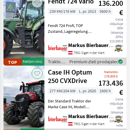
Fendt 724 Vario
136.200
€
239 KM/176 kW
L. pr. 2013
5600 h
Cena
vključuje
Fendt 724 Profi, TOP
DDV
Zustand, Lageregelung
(stopnja
Front, 5 xDW
20%)
113.500 €
Klimaautomatik, Druckluft,
Markus Bierbauer GmbH
neto
152 Liter Pumpe, pogon:
7501 Siget in der Wart
štirikolesni pogon,
brezstopenjski menjalnik,
Traktor /
Premium zlati prodajalec
TOP
Rabljeni stroj
platform
Fendt
Case IH Optum
Namesto:
178.800 €
250 CVXDrive
173.436
€
277 KM/204 kW
L. pr. 2020
1600 h
Cena
Der Standard Traktor der
vključuje
Marke Case IH, Modell
DDV
Optum 250 CVXDrive, ist ein
(stopnja
Markus Bierbauer GmbH
20%)
wunderschönes Fahrzeug
144.530 €
mit einer Leistung von 277
7501 Siget in der Wart
neto
PS und einem Baujahr von