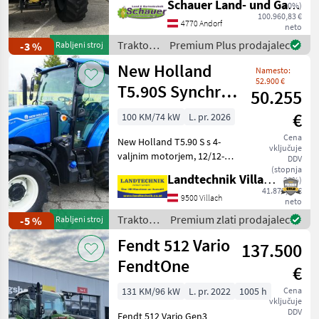
Schauer Land- und Gartentechnik GmbH
20%)
Außenbedienung
100.960,83 €
Heckhydraulik 1, Anzahl
4770 Andorf
neto
Arbeitsscheinwerfer vorne
Traktor /
Premium Plus prodajalec
-3 %
Rabljeni stroj
8, Abgasstufe Tier 5,
Deutz
New Holland
Fahrzeugpapiere
Namesto:
Fahr
vorhanden 1,
52.900 €
T5.90S Synchro
50.255
Shuttle
€
100 KM/74 kW
L. pr. 2026
Cena
New Holland T5.90 S s 4-
vključuje
valjnim motorjem, 12/12-
DDV
stopenjskim
(stopnja
Landtechnik Villach GmbH
20%)
sinhroniziranim
41.879,17 €
menjalnikom s hitrostjo 40
9500 Villach
neto
km/h, mehanskim
Traktor /
Premium zlati prodajalec
-5 %
Rabljeni stroj
priključnim gredom
New
Fendt 512 Vario
540/750, 3 krmilne enote
137.500
Holland
DW
FendtOne
€
131 KM/96 kW
L. pr. 2022
1005 h
Cena
vključuje
DDV
Fendt 512 Vario Gen3