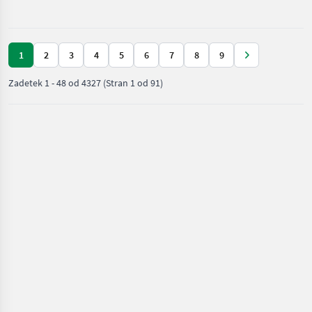
New
Holland
1
2
3
4
5
6
7
8
9
Zadetek
1
-
48
od
4327
(Stran 1 od 91)