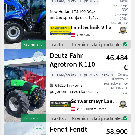
100 KM/74 kW
L. pr. 2026
Cena
vključuje
DDV
New Holland T5.100 DC, z
(stopnja
močno sprednjo osjo 1, 5, 4-
20%)
valjnim motorjem in 4-
66.658,33 €
Landtechnik Villach GmbH
neto
ventilsko tehnologijo,
menjalnikom Powershuttle
9500 Villach
24x24 s funkcijo Stop & Go
Traktor /
Premium zlati prodajalec
Rabljeni stroj
in prestavljanje
New
Deutz Fahr
46.484
Holland
Agrotron K 110
€
119 KM/88 kW
L. pr. 2026
7162 h
Cena z
DDV/stroj iz
posredovalnice
Št. 63620 Traktor s
41.136,28 €
pogonom na vsa kolesa - z
neto
7170 delovnimi urami -
Schwarzmayr Landtechnik GmbH - Aurolzmünster
letnik izdelave 2006 – prva
registracija 18. 4. 2006 - z
4971 Aurolzmünster
močjo 119 PS - z ročnim
Traktor /
Premium zlati prodajalec
Rabljeni stroj
menjalniko
Deutz
Fendt Fendt
58.900
Fahr