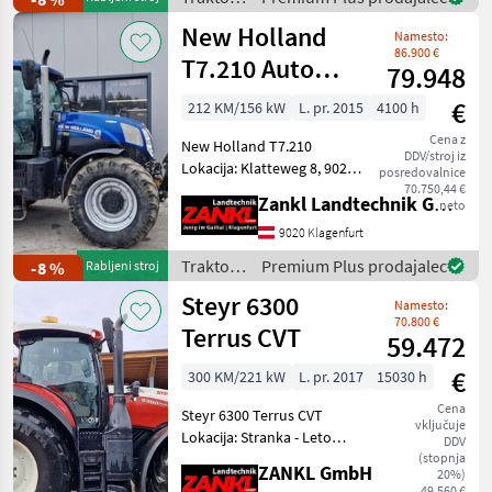
au
Steyr
New Holland
Namesto:
86.900 €
T7.210 Auto
79.948
Command
€
212 KM/156 kW
L. pr. 2015
4100 h
Cena z
New Holland T7.210
DDV/stroj iz
Lokacija: Klatteweg 8, 9020
posredovalnice
Klagenfurt - Leto izdelave
70.750,44 €
Zankl Landtechnik GmbH
neto
2015 - približno 4.100
obratovalnih ur - 212 PS –
9020 Klagenfurt
šestvaljni motor - Kabina s
Traktor /
Premium Plus prodajalec
-8 %
Rabljeni stroj
klimatsko
New
Steyr 6300
Namesto:
Holland
70.800 €
Terrus CVT
59.472
€
300 KM/221 kW
L. pr. 2017
15030 h
Cena
Steyr 6300 Terrus CVT
vključuje
Lokacija: Stranka - Leto
DDV
izgradnje 2017 - cca 15.030
(stopnja
ZANKL GmbH
20%)
obratovalnih ur - še
49.560 €