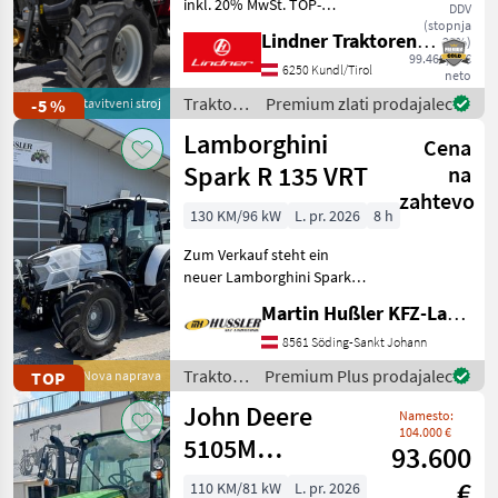
inkl. 20% MwSt. TOP-
DDV
AUSSTATTUNG: 5
(stopnja
Lindner Traktorenwerk GesmbH
20%)
Steuergeräte,
99.466,67 €
Anhängerbremsventil,
6250 Kundl/Tirol
neto
elektronische
Traktor /
Premium zlati prodajalec
-5 %
predstavitveni stroj
Fronhubwerksregelung mit
Lindner
Lamborghini
Geräteentlastung,
Cena
Frontladerk
Spark R 135 VRT
na
zahtevo
130 KM/96 kW
L. pr. 2026
8 h
Zum Verkauf steht ein
neuer Lamborghini Spark
135 VRT mit nahezu
Martin Hußler KFZ-Landtechnik
Vollausstattung! •
FARMotion 45
8561 Söding-Sankt Johann
Vierzylindermotor •
Traktor /
Premium Plus prodajalec
TOP
Nova naprava
stufenloses 50km/h
Lamborghini
John Deere
Getriebe mit Powershuttle
Namesto:
104.000 €
5105M
93.600
PowrQuad Plus
€
110 KM/81 kW
L. pr. 2026