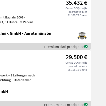
35.432 €
Cena z DDV/stroj iz
posredovalnice
31.355,75 € neto
 4, 5 l Hubraum Perkins
hnik GmbH - Aurolzmünster
Premium zlati prodajalec
29.500 €
Cena z DDV/stroj iz
posredovalnice
26.106,19 € neto
bwerk + 2 Leitungen nach
ichtung + Unterlenker
GmbH
Premium Plus prodajalec