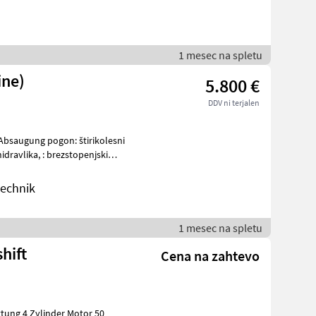
1 mesec na spletu
ine)
5.800 €
DDV ni terjalen
brezstopenjski
technik
1 mesec na spletu
hift
Cena na zahtevo
ttung 4 Zylinder Motor 50