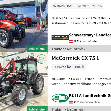
92 KM/68 kW
L. pr. 2009
2902 h
Nr. 67987 Allradtraktor - mit 2902 Bstd. - mit Baujahr 2009 -
erstanmeldung am 05.02.2009 - mit 92 PS
Motor - mit 24/12 Getriebe - mi
Schwarzmayr Landtec
4971 Aurolzmünster
Traktor / McCormick
Rabljeni stroj
McCormick CX 75 L
76 KM/56 kW
1600 h
MC CORMICK CX 75 L + 1600 h + Fronthu
vorne + höhenverstellbare Anhängevorr
Fanghaken + Big Lift Frontlader neuwer
BULLA Landtechnik 
4595 Waldneukirchen
Traktor / McCormick
Rabljeni stroj