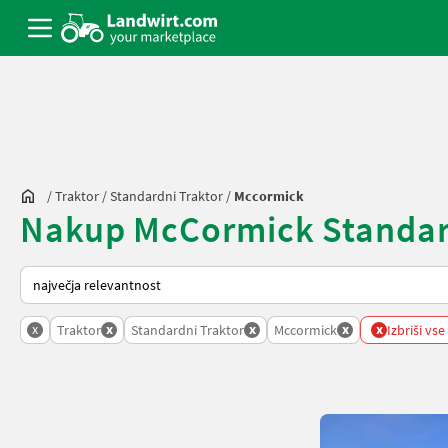
/
Traktor
/
Standardni Traktor
/
Mccormick
Nakup McCormick Standardn
Tako je razvrščeno na Landwirt.com
x
x
x
x
x
Traktor
Standardni Traktor
Mccormick
Izbriši vse 