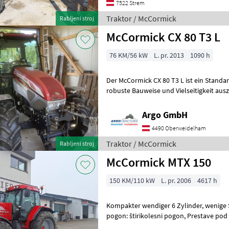
7522 Strem
Traktor / McCormick
Rabljeni stroj
McCormick CX 80 T3 L
76 KM/56 kW
L. pr. 2013
1090 h
Der McCormick CX 80 T3 L ist ein Standardtraktor, der si
robuste Bauweise und Vielseitigkeit ausz
dem Baujahr 2013 ist mit ei
Argo GmbH
4490 Oberweidelham
Traktor / McCormick
Rabljeni stroj
McCormick MTX 150
150 KM/110 kW
L. pr. 2006
4617 h
Kompakter wendiger 6 Zylinder, wenige Stunden und super Zustand.
pogon: štirikolesni pogon, Prestave pod
kabina, število vrtljajev kardanske g