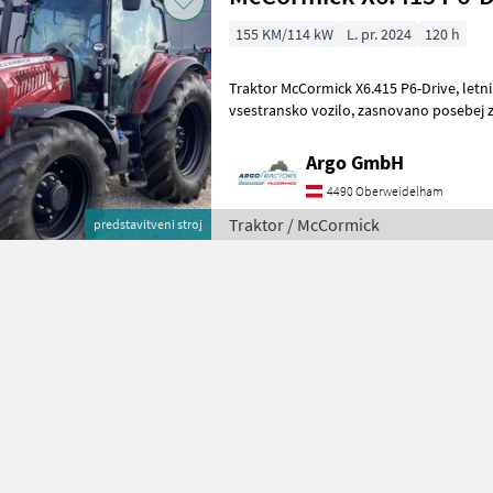
155 KM/114 kW
L. pr. 2024
120 h
Traktor McCormick X6.415 P6-Drive, letnik 2024, je zmogljivo in
vsestransko vozilo, zasnovano posebej za zahtevna kmetijska
opravila. Z impresivno močjo motorja 1
Argo GmbH
4490 Oberweidelham
Traktor / McCormick
predstavitveni stroj