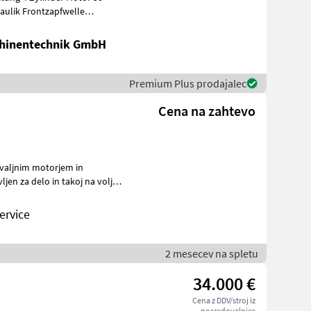
ulik Frontzapfwelle
hinentechnik GmbH
Premium Plus prodajalec
Cena na zahtevo
en za delo in takoj na voljo!
ervice
2 mesecev na spletu
34.000 €
Cena z DDV/stroj iz
posredovalnice