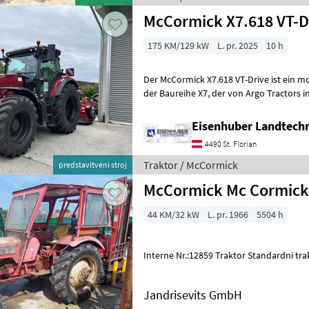
McCormick X7.618 VT-D
175 KM/129 kW
L. pr. 2025
10 h
Der McCormick X7.618 VT-Drive ist ein moderner, stufenl
der Baureihe X7, der von Argo Tractors in Italien gefertigt wird. Er
zeichnet sich durch hohe Wen
Eisenhuber Landtech
4490 St. Florian
Traktor / McCormick
predstavitveni stroj
McCormick Mc Cormick
44 KM/32 kW
L. pr. 1966
5504 h
Interne Nr.:12859 Traktor Standardni 
Jandrisevits GmbH