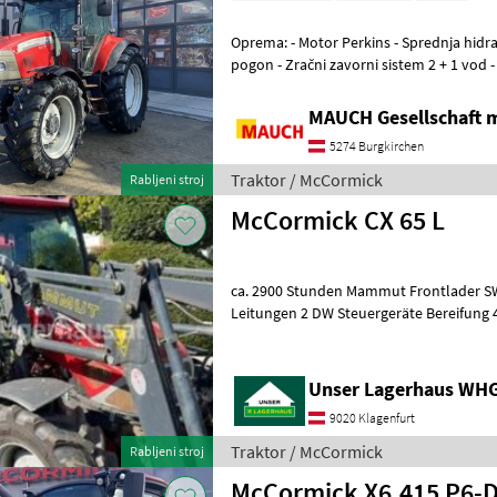
Oprema: - Motor Perkins - Sprednja hidravlika - Sprednji kardanski
pogon - Zračni zavorni sistem 2 + 1 vod - 
Load Sensing - 4 krmilne
MAUCH Gesellschaft m
5274 Burgkirchen
Traktor / McCormick
Rabljeni stroj
McCormick CX 65 L
ca. 2900 Stunden Mammut Frontlader SWE Euro Fronthubwerk + 4
Leitungen 2 DW Steuergeräte Bereifung 
Informieren Sie sich bitte vor Fahrt-A
Unser Lagerhaus WHG,
9020 Klagenfurt
Traktor / McCormick
Rabljeni stroj
McCormick X6.415 P6-D