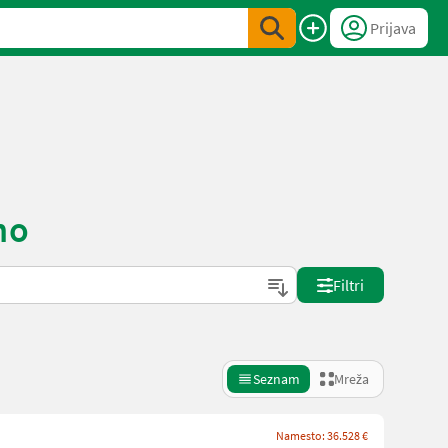
Prijava
no
Filtri
Seznam
Mreža
Namesto: 36.528 €