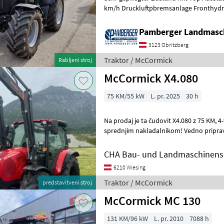
km/h Druckluftpbremsanlage Fronthydra
Gefederte Vorderachse Frontladerkons
Pamberger Landmasc
3123 Obritzberg
Traktor / McCormick
Rabljeni stroj
McCormick X4.080
75 KM/55 kW
L. pr. 2025
30 h
Na prodaj je ta čudovit X4.080 z 75 KM, 4-valjnim motorjem in
sprednjim nakladalnikom! Vedno pripravlj
Pokličite in se dogovorite za og
CHA Bau- und Landmaschinens
6210 Wiesing
Traktor / McCormick
predstavitveni stroj
McCormick MC 130
131 KM/96 kW
L. pr. 2010
7088 h