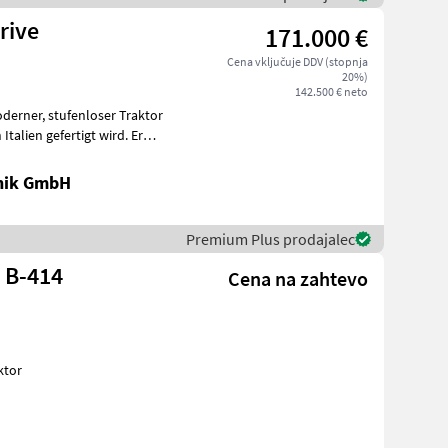
rive
171.000 €
Cena vključuje DDV (stopnja
20%)
142.500 € neto
oser Traktor
nik GmbH
Premium Plus prodajalec
 B-414
Cena na zahtevo
traktor