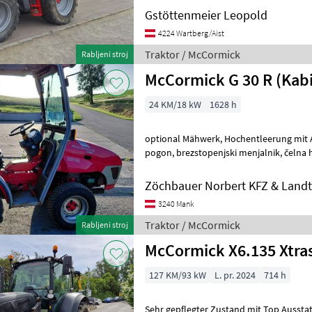
Gstöttenmeier Leopold
4224 Wartberg/Aist
Traktor / McCormick
Rabljeni stroj
McCormick G 30 R (Kab
24 KM/18 kW
1628 h
optional Mähwerk, Hochentleerung mit Absaugung pogon: štirikolesni
pogon, brezstopenjski menjalnik, čelna hidravlika, : 
menjalnik Traktor Standardni tra
Zöchbauer Norbert KFZ & Land
3240 Mank
Traktor / McCormick
Rabljeni stroj
McCormick X6.135 Xtras
127 KM/93 kW
L. pr. 2024
714 h
Sehr gepflegter Zustand mit Top Aussta