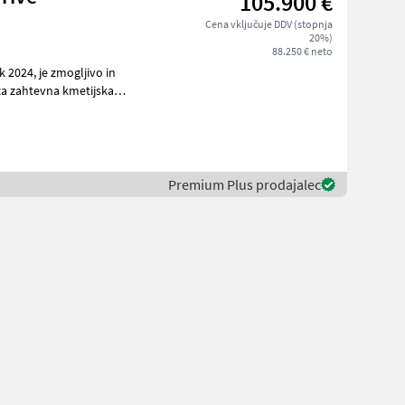
105.900 €
Cena vključuje DDV (stopnja
20%)
88.250 € neto
55
Premium Plus prodajalec