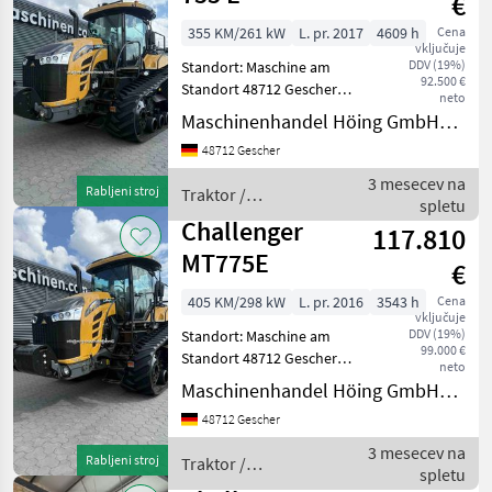
€
355 KM/261 kW
L. pr. 2017
4609 h
Cena
vključuje
DDV (19%)
Standort: Maschine am
92.500 €
Standort 48712 Gescher
neto
Hersteller Challenger Typ
Maschinenhandel Höing GmbH&Co.KG
MT 755 E Betriebsstunden
48712 Gescher
4609 Baujahr/Erstzulassung
20.03.2017 Motorleistung
3 mesecev na
Rabljeni stroj
Traktor /
KW / PS 261
spletu
Challenger
Challenger
117.810
MT775E
€
405 KM/298 kW
L. pr. 2016
3543 h
Cena
vključuje
DDV (19%)
Standort: Maschine am
99.000 €
Standort 48712 Gescher
neto
Hersteller Challenger Typ
Maschinenhandel Höing GmbH&Co.KG
MT 775 E
48712 Gescher
Baujahr/Erstzulassung
24.03.2016 Betriebsstunden
3 mesecev na
Rabljeni stroj
Traktor /
3543 Motorleistung KW / PS
spletu
Challenger
298