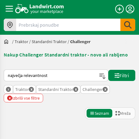
Prebrskaj ponudbe
/
Traktor
/
Standardni Traktor
/
Challenger
Nakup Challenger Standardni traktor - novo ali rabljeno
Tako je razvrščeno na Landwirt.com
Filtri
x
x
x
x
Traktor
Standardni Traktor
Challenger
x
Izbriši vse filtre
Seznam
Mreža