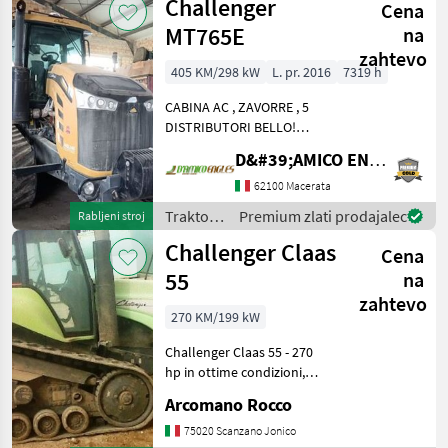
Challenger
Cena
MT765E
na
zahtevo
405 KM/298 kW
L. pr. 2016
7319 h
CABINA AC , ZAVORRE , 5
DISTRIBUTORI BELLO!
Traktor Standardni traktor
D&#39;AMICO ENGLES SRL
62100 Macerata
Traktor /
Premium zlati prodajalec
Rabljeni stroj
Challenger
Challenger Claas
Cena
55
na
zahtevo
270 KM/199 kW
Challenger Claas 55 - 270
hp in ottime condizioni,
anno 2001, macchina con
Arcomano Rocco
11.000 ore di lavoro,
motore Caterpillar, cambio
75020 Scanzano Jonico