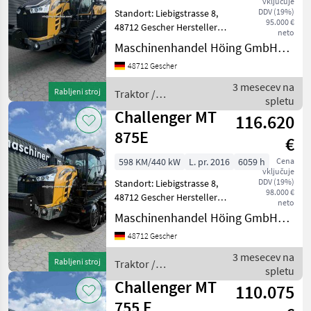
vključuje
MARKETPLACE
DDV (19%)
Standort: Liebigstrasse 8,
95.000 €
48712 Gescher Hersteller
Ponudbe
Mali
neto
Marketplace
Challenger Typ MT 775 E
trgovcev
oglasi
Maschinenhandel Höing GmbH&Co.KG
Baujahr/Erstzulassung 2014
48712 Gescher
/ 23.03.2018
Inbetriebnahme
3 mesecev na
Rabljeni stroj
Traktor /
Betriebsstunden 3328
spletu
Challenger
Motorle
Challenger MT
116.620
875E
€
598 KM/440 kW
L. pr. 2016
6059 h
Cena
vključuje
DDV (19%)
Standort: Liebigstrasse 8,
98.000 €
48712 Gescher Hersteller
neto
Challenger Typ MT 875E
Maschinenhandel Höing GmbH&Co.KG
Baujahr/Erstzulassung
48712 Gescher
07.06.2016 Betriebsstunden
6059 Motorleistung KW / PS
3 mesecev na
Rabljeni stroj
Traktor /
440
spletu
Challenger
Challenger MT
110.075
755 E