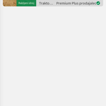
New Holland con circa 2.500
Traktor /
Premium Plus prodajalec
Rabljeni stroj
ore di lavoro
Challenger