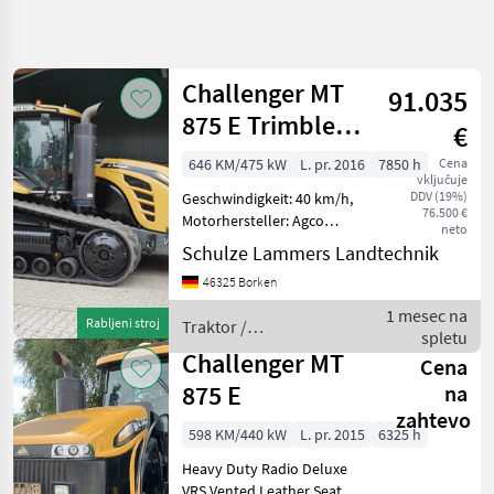
Natančnejše
iskanje
Challenger MT
91.035
Kategorija
Država
Filtri
4
875 E Trimble
€
GPS
646 KM/475 kW
L. pr. 2016
7850 h
Cena
Prikaži 9
TRENUTNA
Ponastavi
vključuje
POT
rezultatov
DDV (19%)
Geschwindigkeit: 40 km/h,
76.500 €
Kmetijska
Motorhersteller: Agco
neto
tehnika
Power Sisu, Motortyp: 16,
Schulze Lammers Landtechnik
8l, Motor-Zylinderanzahl:
Traktor
46325 Borken
12, Druckluftanlage (1-
Standardni
Kreis), Druckluftanlage (2-
1 mesec na
Traktor
Rabljeni stroj
Traktor /
Kreis), Bo
spletu
Challenger
Challenger
Challenger MT
Cena
875 E
na
IZBERITE
KATEGORIJO
zahtevo
598 KM/440 kW
L. pr. 2015
6325 h
Challenger
Heavy Duty Radio Deluxe
VRS Vented Leather Seat 5