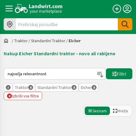
Prebrskaj ponudbe
/
Traktor
/
Standardni Traktor
/
Eicher
Nakup Eicher Standardni traktor - novo ali rabljeno
Tako je razvrščeno na Landwirt.com
Filtri
x
x
x
x
Traktor
Standardni Traktor
Eicher
x
Izbriši vse filtre
Seznam
Mreža