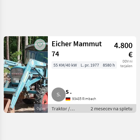
Eicher Mammut
4.800
74
€
DDV ni
55 KM/40 kW
L. pr. 1977
8580 h
terjalen
S .
93485 Rimbach
Traktor /
2 mesecev na spletu
Oglas
Standardni
traktor