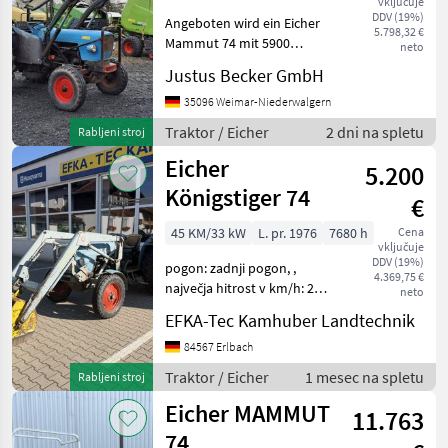
vključuje
DDV (19%)
Angeboten wird ein Eicher
Ponudbe
Mali
5.798,32 €
Marketplace
Mammut 74 mit 5900
neto
trgovcev
oglasi
Betriebsstunden, 70 PS und
Justus Becker GmbH
51 KW. Erstzulassung 1974.
Bereifung: 7.50-16 und 14.9-
35096 Weimar-Niederwalgern
30 (Neuwertig). Ausrüstung:
Traktor / Eicher
2 dni na spletu
Rabljeni stroj
- Frontl
Eicher
5.200
Königstiger 74
€
45 KM/33 kW
L. pr. 1976
7680 h
Cena
vključuje
DDV (19%)
pogon: zadnji pogon, ,
4.369,75 €
največja hitrost v km/h: 25,
neto
prednji nakladalec, : Traktor
EFKA-Tec Kamhuber Landtechnik
Standardni traktor
84567 Erlbach
Traktor / Eicher
1 mesec na spletu
Rabljeni stroj
Eicher MAMMUT
11.763
74