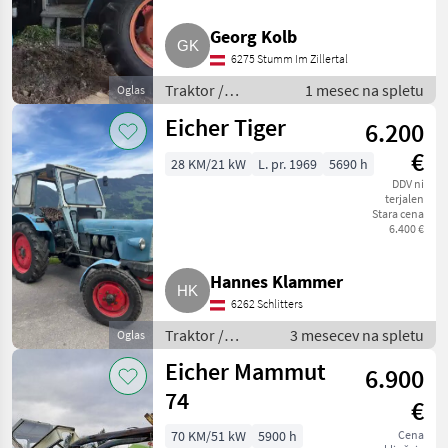
John Deere
Georg Kolb
Fendt
6275 Stumm Im Zillertal
Traktor /
1 mesec na spletu
Oglas
New Holland
Standardni
Eicher Tiger
6.200
traktor
Steyr
€
28 KM/21 kW
L. pr. 1969
5690 h
DDV ni
Claas
terjalen
Stara cena
Prikaži
6.400 €
vse
(48)
Hannes Klammer
MODEL
6262 Schlitters
Traktor /
3 mesecev na spletu
Oglas
Standardni
Eicher Mammut
6.900
traktor
MAMMUT
74
74
€
70 KM/51 kW
5900 h
Cena
MARKETPLACE