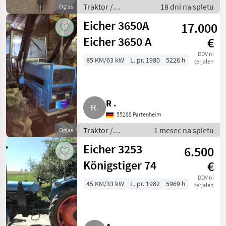
Traktor /
18 dni na spletu
Oglas
Standardni traktor
Eicher 3650A
17.000
Eicher 3650 A
€
DDV ni
85 KM/63 kW
L. pr. 1980
5226 h
terjalen
R .
55288 Partenheim
Traktor /
1 mesec na spletu
Oglas
Standardni
Eicher 3253
6.500
traktor
Königstiger 74
€
DDV ni
45 KM/33 kW
L. pr. 1982
5969 h
terjalen