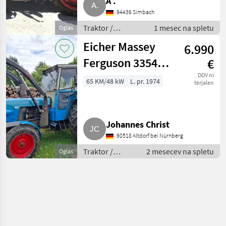
A .
94436 Simbach
Traktor /
1 mesec na spletu
Oglas
Standardni
Eicher Massey
6.990
traktor
Ferguson 3354,
€
Bj. 1974, 65 PS
DDV ni
65 KM/48 kW
L. pr. 1974
terjalen
Johannes Christ
90518 Altdorf bei Nürnberg
Traktor /
2 mesecev na spletu
Oglas
Standardni
traktor