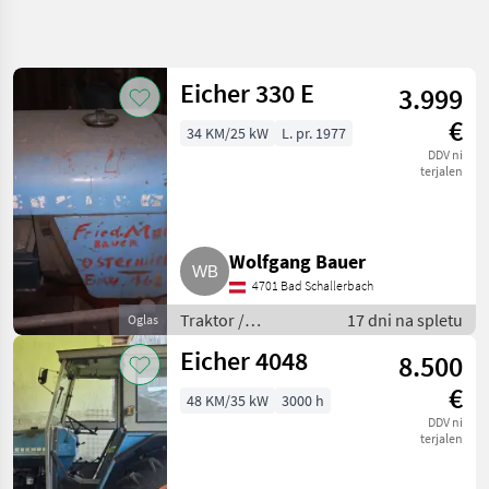
Natančnejše
iskanje
Eicher 330 E
3.999
Kategorija
Država
Filtri
4
€
34 KM/25 kW
L. pr. 1977
DDV ni
Prikaži 13
TRENUTNA
terjalen
Ponastavi
POT
rezultatov
Kmetijska
tehnika
Wolfgang Bauer
Traktor
4701 Bad Schallerbach
Standardni
Traktor
Traktor /
17 dni na spletu
Oglas
Standardni traktor
Eicher
Eicher 4048
8.500
IZBERITE
€
48 KM/35 kW
3000 h
KATEGORIJO
DDV ni
terjalen
Eicher