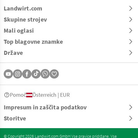
Landwirt.com
Skupine strojev
Mali oglasi
Top blagovne znamke
Države
Pomoč
Österreich | EUR
Impresum in zaščita podatkov
Storitve
© Copyright 2026 Landwirt.com GmbH Vse pravice pridržane. Vse