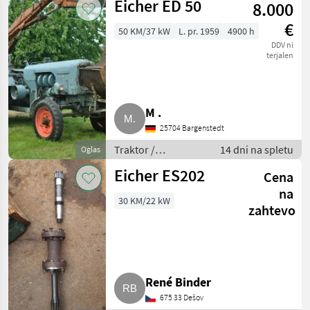
lange Ein
Eicher ED 50
8.000
€
50 KM/37 kW
L. pr. 1959
4900 h
DDV ni
terjalen
M .
25704 Bargenstedt
Traktor /
14 dni na spletu
Oglas
Standardni traktor
Eicher ES202
Cena
na
30 KM/22 kW
zahtevo
René Binder
675 33 Dešov