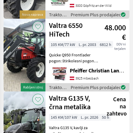
Olivgrünmetallic, große
3800 Göpfritz an der Wild
Lichtmaschine,
Traktor /
Premium Plus prodajalec
Nova naprava
Motorvorwärmung,
Valtra
Valtra 6550
Sitzheizung, hydr. Anhän
48.000
HiTech
€
105 KM/77 kW
L. pr. 2003
6812 h
DDV ni
terjalen
Quicke Q950 Frontlader
pogon: štirikolesni pogon,
Prestave pod
Pfeiffer Christian Landtechnik
obremenitvijo, platforma:
kabina, število vrtljajev
3925 Arbesbach
kardanske gredi: 540/1000,
Traktor /
Premium Plus prodajalec
Rabljeni stroj
največja hitrost v km/h: 40
Valtra
Valtra G135 V,
Cena
črna metalika
na
zahtevo
145 KM/107 kW
L. pr. 2026
50 h
Valtra G135 V, kavlji za