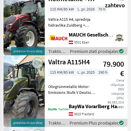
zahtevo
FH+FZW
115 KM/85 kW
L. pr. 2026
70 h
Valtra A115 H4, sprednja
hidravlika Zuidberg +
sprednji priključni gred,
MAUCH Gesellschaft m.b.H. & Co.KG, Eben
največja hitrost 40 km/h,
krmiljenje dvigala EHR,
5531 Eben
mehansko nastavljivi
Traktor /
Premium zlati prodajalec
predstavitveni stroj
spodnji ročaji, predg
Valtra
Valtra A115H4
79.900
€
115 KM/85 kW
L. pr. 2025
190 h
Cena
vključuje
Olivgrünmetallic Motor-
DDV
Emissions Stufe V Deutsche
(stopnja
Fahrzeugunterlagen
20%)
66.583,33 €
Unlimited Option
BayWa Vorarlberg HandelsGmbH BayWa Technik
neto
Höchstgeschwindigkeit 40
6820 Frastanz
km/h Getriebe, Power
Shuttle 16 Zapfwelle 540/54
Traktor /
Premium Plus prodajalec
predstavitveni stroj
Valtra