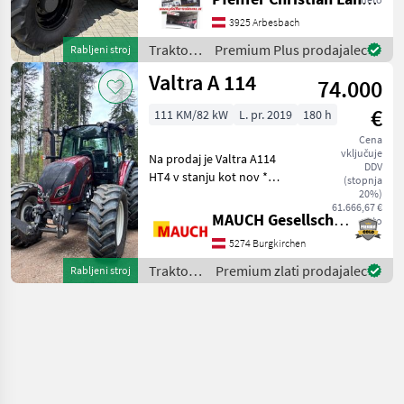
neuwertig pogon:
štirikolesni pogon,
3925 Arbesbach
brezstopenjski menjalnik,
Traktor /
Premium Plus prodajalec
Rabljeni stroj
platforma: kabina, število
Valtra
Valtra A 114
vrtljajev kar
74.000
€
111 KM/82 kW
L. pr. 2019
180 h
Cena
vključuje
Na prodaj je Valtra A114
DDV
HT4 v stanju kot nov *
(stopnja
Menjalnik A114-MH4 *
20%)
61.666,67 €
Vozniški sedež z zračnim
MAUCH Gesellschaft m.b.H. & Co.KG
neto
vzmetenjem * Sprednji
5274 Burgkirchen
dvigalni mehanizem *
Upravljanje dvigalnega meh
Traktor /
Premium zlati prodajalec
Rabljeni stroj
Valtra