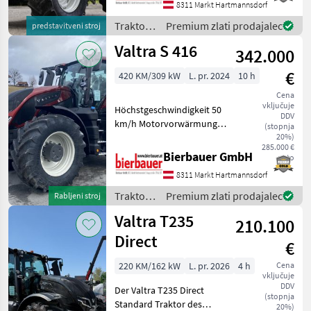
telefonischer Vereinbarung
8311 Markt Hartmannsdorf
gerne vor Ort besichtigt
Traktor /
Premium zlati prodajalec
predstavitveni stroj
und geprüft we
Valtra
Valtra S 416
342.000
€
420 KM/309 kW
L. pr. 2024
10 h
Cena
vključuje
Höchstgeschwindigkeit 50
DDV
km/h Motorvorwärmung
(stopnja
Gefederte Vorderachse
20%)
285.000 €
Tanksieb Zapfwellen-
Bierbauer GmbH
neto
Stummel 6 Zähne, 35 mm
8311 Markt Hartmannsdorf
Druckluftbeschaffungsanlage
Freier R
Traktor /
Premium zlati prodajalec
Rabljeni stroj
Valtra
Valtra T235
210.100
Direct
€
220 KM/162 kW
L. pr. 2026
4 h
Cena
vključuje
DDV
Der Valtra T235 Direct
(stopnja
Standard Traktor des
20%)