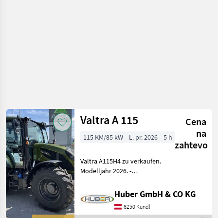
Valtra A 115
Cena
na
115 KM/85 kW
L. pr. 2026
5 h
zahtevo
Valtra A115H4 zu verkaufen.
Modelljahr 2026. -
Höchstgeschwindigkeit 40
km/h - EHR-
Huber GmbH & CO KG
Hubwerksregelung -
6250 Kundl
Unterlenker mechanisch