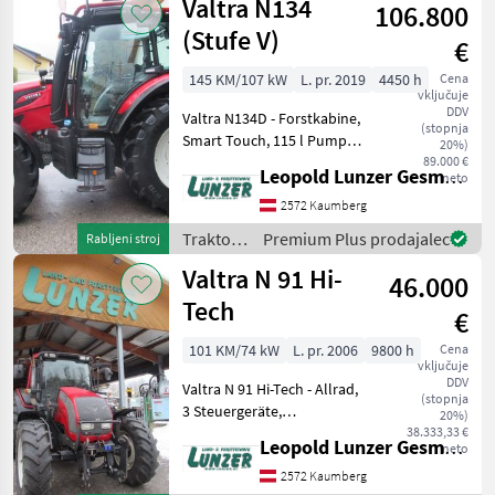
Valtra N134
106.800
(Stufe V)
€
145 KM/107 kW
L. pr. 2019
4450 h
Cena
vključuje
DDV
Valtra N134D - Forstkabine,
(stopnja
Smart Touch, 115 l Pumpe,
20%)
2 hyd. Leitungen nach
89.000 €
Leopold Lunzer GesmbH
neto
vorne, 2 Rundumleuchten.
pogon: štirikolesni pogon,
2572 Kaumberg
brezstopenjski menjalnik,
Traktor /
Premium Plus prodajalec
Rabljeni stroj
število vrt
Valtra
Valtra N 91 Hi-
46.000
Tech
€
101 KM/74 kW
L. pr. 2006
9800 h
Cena
vključuje
DDV
Valtra N 91 Hi-Tech - Allrad,
(stopnja
3 Steuergeräte,
20%)
Lastschaltgetriebe,
38.333,33 €
Leopold Lunzer GesmbH
neto
Synchrongetriebe, 40 km/h,
EHR, Luftsitz, 4-Radbremse,
2572 Kaumberg