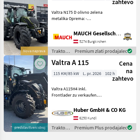
zahtevo
Valtra N175 D olivno zelena
metalika Oprema: -
Predgretje motorja -
Vzmetena sprednja os -
MAUCH Gesellschaft m.b.H. & Co.KG
Sprednja hidravlika -
5274 Burgkirchen
Sprednji priključni gred -
Upravljanje FKH prek sp
Traktor /
Premium zlati prodajalec
Nova naprava
Valtra
Valtra A 115
Cena
na
115 KM/85 kW
L. pr. 2026
102 h
zahtevo
Valtra A115H4 inkl.
Frontlader zu verkaufen.
Modelljahr 2026. -
Höchstgeschwindigkeit 40
Huber GmbH & CO KG
km/h - EHR-
6250 Kundl
Hubwerksregelung -
Unterlenker mechanisch
Traktor /
Premium Plus prodajalec
predstavitveni stroj
verstellbar - Mot
Valtra