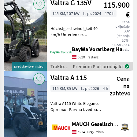
Valtra G 135V
115.900
€
145 KM/107 kW
L. pr. 2024
170 h
Cena
vključuje
Höchstgeschwindigkeit 40
DDV
km/h Unterlenker
(stopnja
Fanghaken Kat 3
20%)
96.583,33 €
Unterlenker mechanisch
BayWa Vorarlberg HandelsGmbH BayWa Technik
neto
verstellbar Mechanische
6820 Frastanz
Unterlenker-Seitenstreben
Motorvorwärmung
Traktor /
Premium Plus prodajalec
predstavitveni stroj
Gefederte V
Valtra
Valtra A 115
Cena
na
115 KM/85 kW
L. pr. 2026
4 h
zahtevo
Valtra A115 White Elegance
Oprema: - Barvna izvedba
»Unlimited« White Elegance
s črnim stropom kabine -
MAUCH Gesellschaft m.b.H. & Co.KG
Sprednja hidravlika -
5274 Burgkirchen
Sprednji priključni gred -