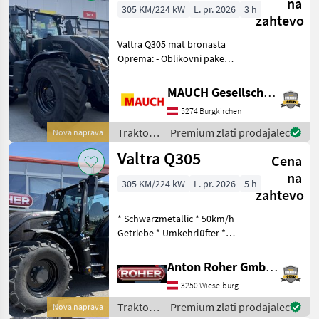
na
305 KM/224 kW
L. pr. 2026
3 h
zahtevo
Valtra Q305 mat bronasta
Oprema: - Oblikovni paket
UNLIMITED v mat bronasti
barvi - Predgretje motorja -
MAUCH Gesellschaft m.b.H. & Co.KG
Vzmetena sprednja os -
5274 Burgkirchen
Sprednja hidravlika -
Sprednji prikl
Traktor /
Premium zlati prodajalec
Nova naprava
Valtra
Valtra Q305
Cena
na
305 KM/224 kW
L. pr. 2026
5 h
zahtevo
* Schwarzmetallic * 50km/h
Getriebe * Umkehrlüfter *
ABS Steckdose * 5 Stück
Heckventile mit
Anton Roher GmbH (ACA Center Roher)
Entlastungshebel * 2 Stück
3250 Wieselburg
Frontventile, davon 1 Paar
Hydraulikkupp
Traktor /
Premium zlati prodajalec
Nova naprava