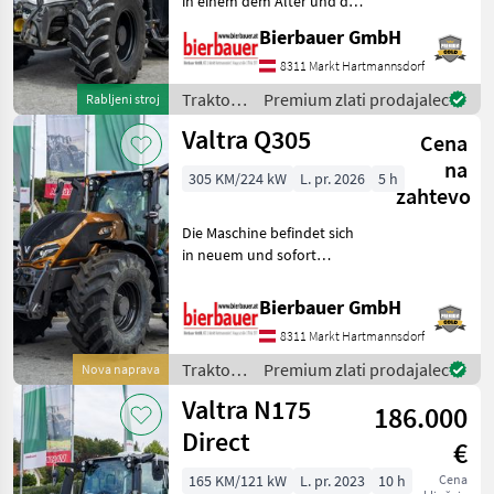
in einem dem Alter und der
John Deere
Nutzung entsprechenden
Bierbauer GmbH
Zustand und kann nach
Fendt
telefonischer Vereinbarung
8311 Markt Hartmannsdorf
gerne vor Ort besichtigt
Traktor /
Premium zlati prodajalec
Rabljeni stroj
New Holland
und geprüft we
Valtra
Valtra Q305
Cena
Steyr
na
305 KM/224 kW
L. pr. 2026
5 h
zahtevo
Claas
Die Maschine befindet sich
Prikaži
in neuem und sofort
vse
einsatzbereitem Zustand
(48)
und kann nach
Bierbauer GmbH
telefonischer Vereinbarung
MODEL
8311 Markt Hartmannsdorf
gerne vor Ort besichtigt
werden. Neumaschine sofo
Traktor /
Premium zlati prodajalec
Nova naprava
Valtra
Valtra N175
186.000
A
Direct
115
€
Q305
165 KM/121 kW
L. pr. 2023
10 h
Cena