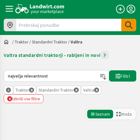
Prebrskaj ponudbe
/
Traktor
/
Standardni Traktor
/
Valtra
Valtra standardni traktorji - rabljeni in novi
Tako je razvrščeno na Landwirt.com
Filtri
x
x
x
x
Traktor
Standardni Traktor
Valtra
x
Izbriši vse filtre
Seznam
Mreža