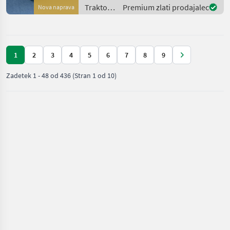
Predgretje
Traktor /
Premium zlati prodajalec
Nova naprava
Valtra
1
2
3
4
5
6
7
8
9
Zadetek
1
-
48
od
436
(Stran 1 od 10)