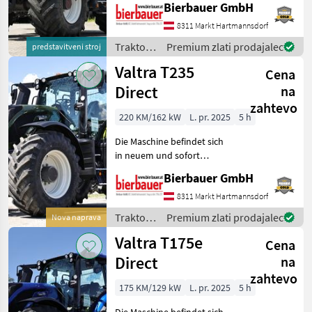
Zustand und kann nach
Bierbauer GmbH
telefonischer Vereinbarung
8311 Markt Hartmannsdorf
gerne vor Ort besichtigt
und geprüft we
Traktor /
Premium zlati prodajalec
predstavitveni stroj
Valtra
Valtra T235
Cena
Direct
na
zahtevo
220 KM/162 kW
L. pr. 2025
5 h
Die Maschine befindet sich
in neuem und sofort
einsatzbereitem Zustand
Bierbauer GmbH
und kann nach
telefonischer Vereinbarung
8311 Markt Hartmannsdorf
gerne vor Ort besichtigt
Traktor /
Premium zlati prodajalec
Nova naprava
werden. Neumaschine sofo
Valtra
Valtra T175e
Cena
Direct
na
zahtevo
175 KM/129 kW
L. pr. 2025
5 h
Die Maschine befindet sich