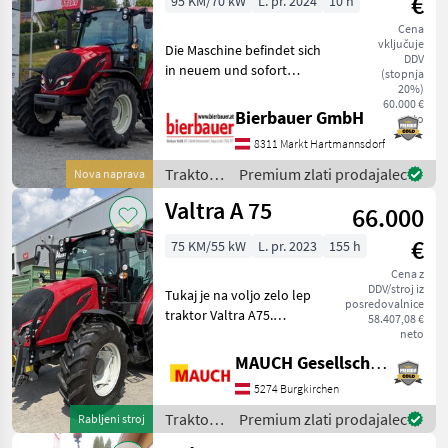
€
95 KM/70 kW
L. pr. 2024
10 h
Ponudbe
Mali
Cena
Marketplace
trgovcev
oglasi
vključuje
Die Maschine befindet sich
DDV
in neuem und sofort
(stopnja
einsatzbereitem Zustand
20%)
60.000 €
und kann nach
Bierbauer GmbH
neto
telefonischer Vereinbarung
8311 Markt Hartmannsdorf
gerne vor Ort besichtigt
werden. Neumaschine sofo
Traktor /
Premium zlati prodajalec
Nova naprava
Valtra
Valtra A 75
66.000
€
75 KM/55 kW
L. pr. 2023
155 h
Cena z
DDV/stroj iz
Tukaj je na voljo zelo lep
posredovalnice
traktor Valtra A75.
58.407,08 €
Opremljenost: - sprednja
neto
hidravlika - sprednji
MAUCH Gesellschaft m.b.H. & Co.KG
priključni gred - hidravlični
5274 Burgkirchen
zavorni ventil - ABS - 5
krmilnih eno
Traktor /
Premium zlati prodajalec
Rabljeni stroj
Valtra