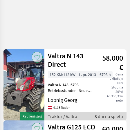
Valtra N 143
58.000
Direct
€
152 KM/112 kW
L. pr. 2013
6793 h
Cena
vključuje
DDV
Valtra N 143 -6793
(stopnja
Betriebsstunden -Neue
20%)
Bereifung -
48.333,33 €
Lobnig Georg
neto
Frontladerkonsole Quicke -
Rückfahreinrichtung -
9113 Ruden
Schneepflugkonsole mit
Traktor / Valtra
8 dni na spletu
Rabljeni stroj
Unterzug -komplett
Valtra G125 ECO
Funktionsfähig u
60.000