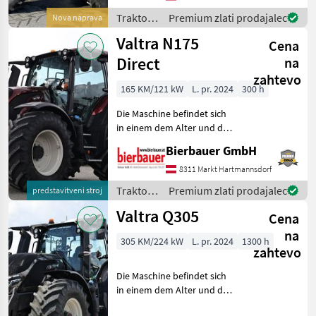
gerne vor Ort besichtigt
werden. Neumaschine sofo
Traktor /
Premium zlati prodajalec
Nova naprava
Valtra
Valtra N175
Cena
Direct
na
zahtevo
165 KM/121 kW
L. pr. 2024
300 h
Die Maschine befindet sich
in einem dem Alter und der
Nutzung entsprechenden
Bierbauer GmbH
Zustand und kann nach
telefonischer Vereinbarung
8311 Markt Hartmannsdorf
gerne vor Ort besichtigt
Traktor /
Premium zlati prodajalec
predstavitveni stroj
und geprüft we
Valtra
Valtra Q305
Cena
na
305 KM/224 kW
L. pr. 2024
1300 h
zahtevo
Die Maschine befindet sich
in einem dem Alter und der
Nutzung entsprechenden