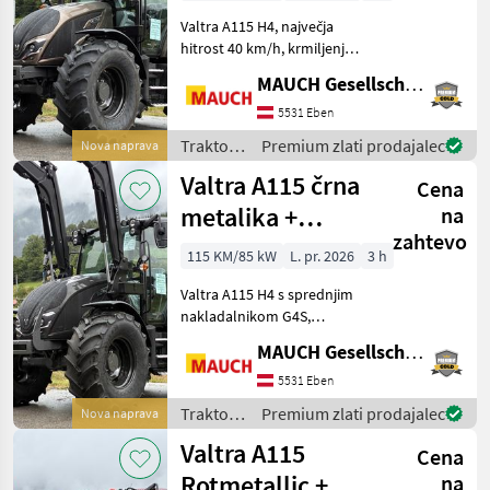
Valtra A115 H4, največja
hitrost 40 km/h, krmiljenje
dvigala EHR, mehansko
MAUCH Gesellschaft m.b.H. & Co.KG, Eben
nastavljivi spodnji ročaji,
predgretje motorja, pogon
5531 Eben
na vsa kolesa (4WD) z
Traktor /
Premium zlati prodajalec
Nova naprava
blokado difere
Valtra
Valtra A115 črna
Cena
metalika +
na
zahtevo
sprednji
115 KM/85 kW
L. pr. 2026
3 h
nakladalnik G4S
Valtra A115 H4 s sprednjim
nakladalnikom G4S,
sistemom Valtra Quick2 in
MAUCH Gesellschaft m.b.H. & Co.KG, Eben
konzolami, pritrdilnim
okvirjem EURO, sistemom
5531 Eben
Softdrive + Selecto 3 +
Traktor /
Premium zlati prodajalec
Nova naprava
hidravlično Zaklepanje
Valtra
Valtra A115
Cena
Rotmetallic +
na