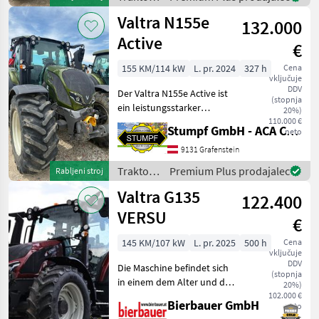
Modell aus dem Bauj
Valtra
Valtra N155e
132.000
Active
€
155 KM/114 kW
L. pr. 2024
327 h
Cena
vključuje
DDV
Der Valtra N155e Active ist
(stopnja
ein leistungsstarker
20%)
Standardtraktor der Marke
110.000 €
Stumpf GmbH - ACA Center Stumpf
neto
Valtra, Baujahr 2024, der
speziell für anspruchsvolle
9131 Grafenstein
landwirtschaftliche
Traktor /
Premium Plus prodajalec
Rabljeni stroj
Aufgaben entwick
Valtra
Valtra G135
122.400
VERSU
€
145 KM/107 kW
L. pr. 2025
500 h
Cena
vključuje
DDV
Die Maschine befindet sich
(stopnja
in einem dem Alter und der
20%)
Nutzung entsprechenden
102.000 €
Bierbauer GmbH
neto
Zustand und kann nach