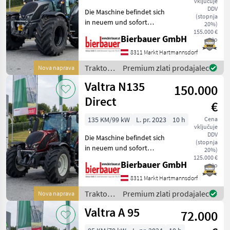
vključuje
N175
DDV
Die Maschine befindet sich
Direct
(stopnja
in neuem und sofort
20%)
N175
einsatzbereitem Zustand
155.000 €
Bierbauer GmbH
neto
und kann nach
T235
telefonischer Vereinbarung
8311 Markt Hartmannsdorf
Direct
gerne vor Ort besichtigt
Traktor /
Premium zlati prodajalec
Nova naprava
A
werden. Neumaschine sofo
95
Valtra
Valtra N135
150.000
G125
Direct
ECO
€
ACTIVE
135 KM/99 kW
L. pr. 2023
10 h
Cena
S
vključuje
416
DDV
Die Maschine befindet sich
(stopnja
in neuem und sofort
T215
20%)
Direct
einsatzbereitem Zustand
125.000 €
Bierbauer GmbH
neto
und kann nach
A
telefonischer Vereinbarung
8311 Markt Hartmannsdorf
105
gerne vor Ort besichtigt
Traktor /
Premium zlati prodajalec
Pokaži
Nova naprava
werden. Neumaschine sofo
Valtra
vse
Valtra A 95
72.000
MARKETPLACE