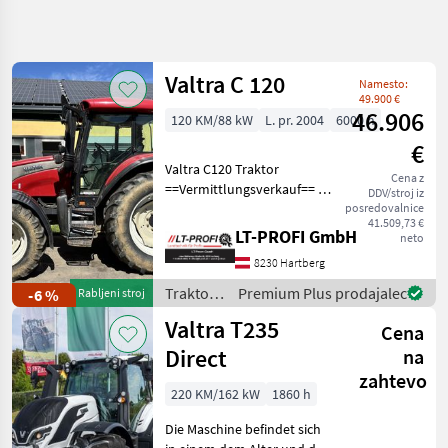
Natančnejše
iskanje
Valtra C 120
Namesto:
Kategorija
Država
Filtri
4
49.900 €
46.906
120 KM/88 kW
L. pr. 2004
6000 h
Prikaži
€
TRENUTNA
Ponastavi
436
Valtra C120 Traktor
POT
Cena z
rezultatov
==Vermittlungsverkauf== -4
DDV/stroj iz
Kmetijska
DW Steuergeräte hinten -
posredovalnice
tehnika
41.509,73 €
Fronthydraulik -
LT-PROFI GmbH
neto
Traktor
Frontzapfwelle -1 DW
8230 Hartberg
Steuergerät Vorne -6000h
Standardni
Traktor
-480/65R28 vorne 600
Traktor /
Premium Plus prodajalec
-6 %
Rabljeni stroj
Valtra
Valtra
Valtra T235
Cena
Direct
na
IZBERITE
KATEGORIJO
zahtevo
220 KM/162 kW
1860 h
Valtra
Die Maschine befindet sich