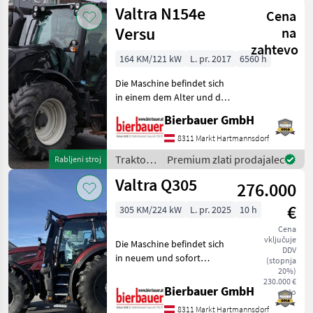
Valtra
Valtra N154e
Cena
Versu
na
zahtevo
164 KM/121 kW
L. pr. 2017
6560 h
Die Maschine befindet sich
in einem dem Alter und der
Nutzung entsprechenden
Bierbauer GmbH
Zustand und kann nach
telefonischer Vereinbarung
8311 Markt Hartmannsdorf
gerne vor Ort besichtigt
Traktor /
Premium zlati prodajalec
Rabljeni stroj
und geprüft we
Valtra
Valtra Q305
276.000
€
305 KM/224 kW
L. pr. 2025
10 h
Cena
vključuje
Die Maschine befindet sich
DDV
in neuem und sofort
(stopnja
einsatzbereitem Zustand
20%)
230.000 €
und kann nach
Bierbauer GmbH
neto
telefonischer Vereinbarung
8311 Markt Hartmannsdorf