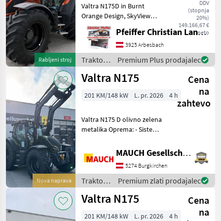
DDV
Valtra N175D in Burnt
(stopnja
Orange Design, SkyView
20%)
Forstkanbine,
149.166,67 €
Pfeiffer Christian Landtechnik
neto
Rückfahreinrichtung, 160L
Hydraulikpumpe, Power
3925 Arbesbach
Beyond Anschlüsse,
Traktor /
Premium Plus prodajalec
Rabljeni stroj
Bodenschutzplatte, ABS
Valtra
Valtra N175
Steckdose, Evolu
Cena
na
201 KM/148 kW
L. pr. 2026
4 h
zahtevo
Valtra N175 D olivno zelena
metalika Oprema: - Sistem
za vzvratno vožnjo -
Sprednji nakladalnik G5L -
MAUCH Gesellschaft m.b.H. & Co.KG
Valtra Quick2 in konzole -
5274 Burgkirchen
Euro pritrdilni okvir -
Softdrive
Traktor /
Premium zlati prodajalec
Nova naprava
Valtra
Valtra N175
Cena
na
201 KM/148 kW
L. pr. 2026
4 h