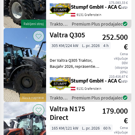
Baujahres 2026 präsentiert
175.083,33 €
Stumpf GmbH - ACA Center Stumpf
neto
sich als leistungsstarkes
und vielseitig einsetzbares
9131 Grafenstein
Modell mit einer
Traktor /
Premium Plus prodajalec
Rabljeni stroj
beeindruckenden Motorle
Valtra
Valtra Q305
252.500
€
305 KM/224 kW
L. pr. 2026
4 h
Cena
vključuje
Der Valtra Q305 Traktor,
DDV
Baujahr 2026, repräsentiert
(stopnja
die Spitze moderner
20%)
210.416,67 €
Landmaschinentechnologie.
Stumpf GmbH - ACA Center Stumpf
neto
Mit einer beeindruckenden
9131 Grafenstein
Leistung von 305 PS und
nur 4 Betriebsst
Traktor /
Premium Plus prodajalec
Nova naprava
Valtra
Valtra N175
179.000
Direct
€
165 KM/121 kW
L. pr. 2026
60 h
Cena
vključuje