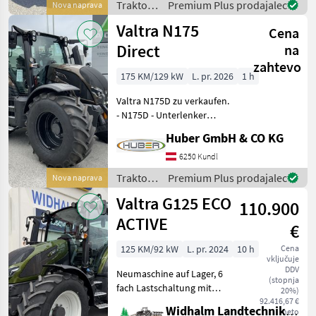
verstellbar -
Traktor /
Premium Plus prodajalec
Nova naprava
Motorvorwärmung
Valtra
Valtra N175
Cena
Direct
na
zahtevo
175 KM/129 kW
L. pr. 2026
1 h
Valtra N175D zu verkaufen.
- N175D - Unterlenker
Fanghaken - Mechanische
Huber GmbH & CO KG
Unterlenker-Seitenstreben -
Höchstgeschwindigkeit 50
6250 Kundl
km/h - Motorvorwärmung -
Traktor /
Premium Plus prodajalec
Nova naprava
Gefed
Valtra
Valtra G125 ECO
110.900
ACTIVE
€
125 KM/92 kW
L. pr. 2024
10 h
Cena
vključuje
DDV
Neumaschine auf Lager, 6
(stopnja
fach Lastschaltung mit
20%)
Powershuttle, 4, 4l Agco
92.416,67 €
Widhalm Landtechnik GmbH
neto
Power Motor,