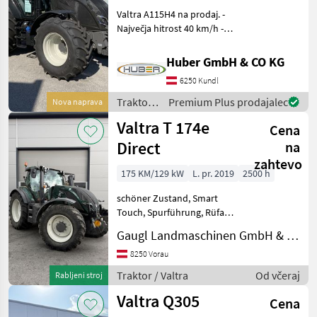
Valtra A115H4 na prodaj. -
Največja hitrost 40 km/h -
EHR-krmiljenje dvigala -
Mehansko nastavljivi
Huber GmbH & CO KG
spodnji ročaji - Predgretje
6250 Kundl
motorja - Sprednja os 4WD
HiLock
Traktor /
Premium Plus prodajalec
Nova naprava
Valtra
Valtra T 174e
Cena
Direct
na
zahtevo
175 KM/129 kW
L. pr. 2019
2500 h
schöner Zustand, Smart
Touch, Spurführung, Rüfa....
Stopnja izpušnih plinov:
Gaugl Landmaschinen GmbH & Co KG
Stopnja 4, število vrtljajev
kardanske gredi:
8250 Vorau
540/540E/1000, Polnjenje:
Traktor / Valtra
Od včeraj
Rabljeni stroj
Turbopolnilnik z v
Valtra Q305
Cena