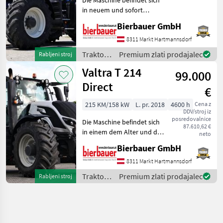
in neuem und sofort
einsatzbereitem Zustand
Bierbauer GmbH
und kann nach
telefonischer Vereinbarung
8311 Markt Hartmannsdorf
gerne vor Ort besichtigt
Traktor /
Premium zlati prodajalec
Rabljeni stroj
werden. Neumaschine sofo
Valtra
Valtra T 214
99.000
Direct
€
215 KM/158 kW
L. pr. 2018
4600 h
Cena z
DDV/stroj iz
posredovalnice
Die Maschine befindet sich
87.610,62 €
in einem dem Alter und der
neto
Nutzung entsprechenden
Bierbauer GmbH
Zustand und kann nach
telefonischer Vereinbarung
8311 Markt Hartmannsdorf
gerne vor Ort besichtigt
Traktor /
Premium zlati prodajalec
Rabljeni stroj
und geprüft we
Valtra