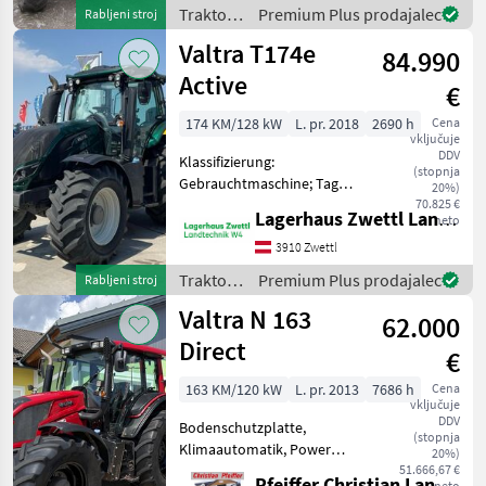
hyd. Bremsventil,
Traktor /
Premium Plus prodajalec
Rabljeni stroj
druckloser Rücklauf, F
Valtra
Valtra T174e
84.990
Active
€
174 KM/128 kW
L. pr. 2018
2690 h
Cena
vključuje
DDV
Klassifizierung:
(stopnja
Gebrauchtmaschine; Tag
20%)
der Erstzulassung:
70.825 €
Lagerhaus Zwettl Landtechnik
neto
15.03.2018; Name des
Getriebes: Active 20/20;
3910 Zwettl
Hydraulische Lenkung: Ja;
Traktor /
Premium Plus prodajalec
Rabljeni stroj
Frontgewichte: Ja; Anzahl
Valtra
Valtra N 163
der Fron
62.000
Direct
€
163 KM/120 kW
L. pr. 2013
7686 h
Cena
vključuje
DDV
Bodenschutzplatte,
(stopnja
Klimaautomatik, Power
20%)
Beyond Anschlüsse, Sitz
51.666,67 €
Pfeiffer Christian Landtechnik
neto