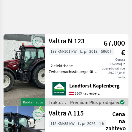
Valtra N 123
67.000
€
137 KM/101 kW
L. pr. 2013
5960 h
Cena z
DDV/stroj iz
- 2 elektrische
posredovalnice
Zwischenachssteuergeräte -
59.292,04 €
3 mech. Hecksteuergeräte -
neto
Automatische
Landforst Kapfenberg
Anhängevorrichtung -
8605 Kapfenberg
Mech. Oberlenker hinten - 2
Leitungen nach vorne - 1
Traktor /
Premium Plus prodajalec
Rabljeni stroj
Drehleu
Valtra
Valtra A 115
Cena
na
115 KM/85 kW
L. pr. 2026
1 h
zahtevo