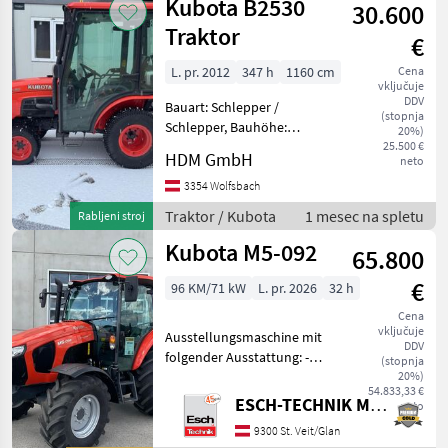
Kubota B2530
30.600
Traktor
€
L. pr. 2012
347 h
1160 cm
Cena
vključuje
DDV
Bauart: Schlepper /
(stopnja
Schlepper, Bauhöhe:
20%)
2230mm, Traktor
25.500 €
HDM GmbH
neto
Standardni traktor
3354 Wolfsbach
Traktor / Kubota
1 mesec na spletu
Rabljeni stroj
Kubota M5-092
65.800
€
96 KM/71 kW
L. pr. 2026
32 h
Cena
vključuje
Ausstellungsmaschine mit
DDV
folgender Ausstattung: -
(stopnja
Klimaanlage - 4 Zylinder
20%)
54.833,33 €
Motor von Kubota - 3, 8l
ESCH-TECHNIK Maschinenhandels GmbH, St. Veit/G.
neto
Hubraum -
9300 St. Veit/Glan
Lastschaltgetriebe von