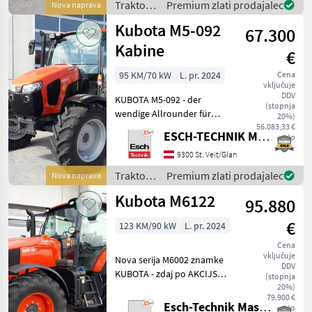
Traktor /
Premium zlati prodajalec
Nova naprava
(18V/18R) - Power
Kubota
Kubota M5-092
67.300
Kabine
€
95 KM/70 kW
L. pr. 2024
Cena
vključuje
DDV
KUBOTA M5-092 - der
(stopnja
wendige Allrounder für
20%)
jeden Betrieb - jetzt zum
56.083,33 €
ESCH-TECHNIK Maschinenhandels GmbH, St. Veit/G.
neto
Aktionspreis! - KUBOTA 4-
Zylinder Common-Rail-
9300 St. Veit/Glan
Dieselmotor - Hubraum
Traktor /
Premium zlati prodajalec
Nova naprava
3.769 cm³ - Abgasstuf
Kubota
Kubota M6122
95.880
€
123 KM/90 kW
L. pr. 2024
Cena
vključuje
Nova serija M6002 znamke
DDV
KUBOTA - zdaj po AKCIJSKI
(stopnja
CENI! - 4-valjni dizelski
20%)
79.900 €
motor KUBOTA s skupnim
Esch-Technik Maschinenhandels GmbH, Vertriebszentrum Süd
neto