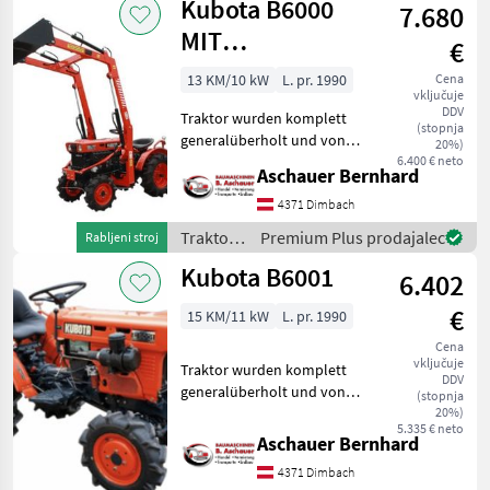
Kubota B6000
7.680
MIT
€
FRONTLADER
13 KM/10 kW
L. pr. 1990
Cena
vključuje
DDV
Traktor wurden komplett
(stopnja
generalüberholt und von
20%)
uns auf Funktion überprüft.
6.400 € neto
Aschauer Bernhard
Technische Daten: Antrieb::
Allrad zuschaltbar / 4WD
4371 Dimbach
Zapfwellendrehzahl in
Traktor /
Premium Plus prodajalec
Rabljeni stroj
U/min:: 54
Kubota
Kubota B6001
6.402
€
15 KM/11 kW
L. pr. 1990
Cena
vključuje
Traktor wurden komplett
DDV
generalüberholt und von
(stopnja
uns auf Funktion überprüft.
20%)
5.335 € neto
Technische Daten: Anzahl
Aschauer Bernhard
Zylinder:: 3 Motor:: D650
4371 Dimbach
Wassergekühlter Kubota