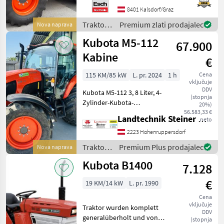
vodom in visokim navorom
8401 Kalsdorf/Graz
s prostornino 6, 1 l - 123 KM
+ 20 KM
Traktor /
Premium zlati prodajalec
Nova naprava
Kubota
Kubota M5-112
67.900
Kabine
€
115 KM/85 kW
L. pr. 2024
1 h
Cena
vključuje
DDV
Kubota M5-112 3, 8 Liter, 4-
(stopnja
Zylinder-Kubota-
20%)
Turbomotor mit Common-
56.583,33 €
Landtechnik Steiner GmbH
neto
Rail Einspritzung,
Abgasstufe 5, Auspuff nach
2223 Hohenruppersdorf
seitlich oben, 36/36 Gang
Traktor /
Premium Plus prodajalec
Nova naprava
Getriebe mit Power Shut
Kubota
Kubota B1400
7.128
€
19 KM/14 kW
L. pr. 1990
Cena
vključuje
Traktor wurden komplett
DDV
generalüberholt und von
(stopnja