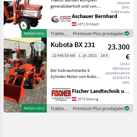
(stopnja
generalüberholt und von
20%)
uns auf Funktion überprüft.
9.080 € neto
Aschauer Bernhard
Motor: Kubota Motor 0, 9 L-
3 Zylinder Kraftstoffart:
4371 Dimbach
Diesel Kühlung: Wasser
Traktor /
Premium Plus prodajalec
Rabljeni stroj
Leistung (
Kubota
Kubota BX 231
23.300
€
22 KM/16 kW
L. pr. 2021
18 h
Cena z
DDV/stroj iz
Der hubraumstarke 3-
posredovalnice
Zylinder-Motor von Kubota
20.619,47 €
bieten mehr als genug
neto
Leistung, um selbst
Fischer Landtechnik und Kfz KG
schwierigste Aufgaben zu
3073 Stössing
bewältigen Das HST-
Getriebe ermöglicht über
Traktor /
Premium Plus prodajalec
Rabljeni stroj
ein lei
Kubota