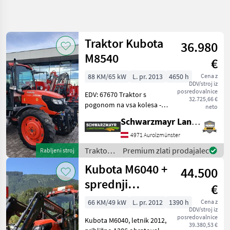
Natančnejše
iskanje
Traktor Kubota
36.980
Kategorija
Država
Filtri
4
M8540
€
Prikaži
88 KM/65 kW
L. pr. 2013
4650 h
Cena z
TRENUTNA
Ponastavi
107
DDV/stroj iz
POT
posredovalnice
rezultatov
EDV: 67670 Traktor s
32.725,66 €
Kmetijska
pogonom na vsa kolesa -
neto
tehnika
letnik izdelave 2013 - prva
Schwarzmayr Landtechnik GmbH - Aurolzmünster
registracija 08.04.2013 - z
Traktor
močjo 4650 Bst. - s hitrostjo
4971 Aurolzmünster
Standardni
40 km/h - s sistemom
Traktor
Traktor /
Premium zlati prodajalec
Rabljeni stroj
Hydroshut
Kubota
Kubota
Kubota M6040 +
44.500
sprednji
IZBERITE
€
KATEGORIJO
nakladalnik
66 KM/49 kW
L. pr. 2012
1390 h
Cena z
DDV/stroj iz
Kubota
posredovalnice
Kubota M6040, letnik 2012,
39.380,53 €