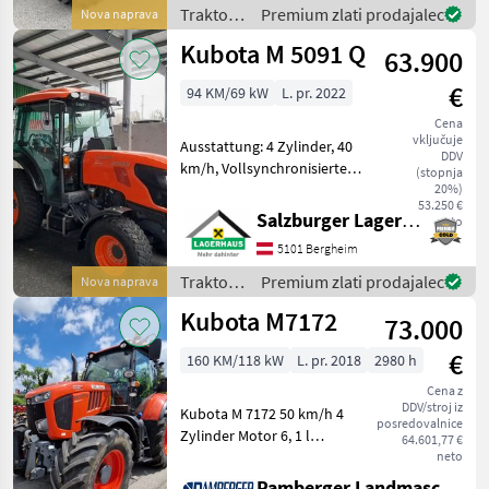
Kubota - Komfortpaket - B
Traktor /
Premium zlati prodajalec
Nova naprava
Kubota
Kubota M 5091 Q
63.900
€
94 KM/69 kW
L. pr. 2022
Cena
vključuje
Ausstattung: 4 Zylinder, 40
DDV
km/h, Vollsynchronisiertes
(stopnja
Schaltgetriebe, 6 Gänge, 3
20%)
53.250 €
Gruppen, 2
Salzburger Lagerhaus-Technik
neto
Lastschaltstufen,
5101 Bergheim
Powershuttle, Bereifung
31x10.50-15, 340/80R24
Traktor /
Premium zlati prodajalec
Nova naprava
Kubota
Kubota M7172
73.000
€
160 KM/118 kW
L. pr. 2018
2980 h
Cena z
DDV/stroj iz
Kubota M 7172 50 km/h 4
posredovalnice
Zylinder Motor 6, 1 l
64.601,77 €
Hubraum
neto
Lastschaltgetriebe 50 km/h
Pamberger Landmaschinentechnik GmbH