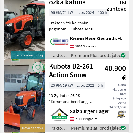
ozka kabina
na
zahtevo
96 KM/71 kW
L. pr. 2024
100 h
Traktor s štirikolesnim
pogonom – Kubota, M 5092
DTNQ MOTOR: največja moč
Bruno Beer Ges.m.b.H.
71 kW / 96 KM (preskusni
standard ECE R120), okolju
2601 Sollenau
prijazen, tih Kubota
Traktor /
Premium Plus prodajalec
predstavitveni stroj
Common Rail dizels
Kubota
Kubota B2-261
40.900
Action Snow
€
26 KM/19 kW
L. pr. 2022
5 h
Cena
vključuje
DDV
*3-Zylinder, 26 PS
(stopnja
*Kommunalbereifung,
20%)
240/60R12, 280/70R18
34.083,33 €
Salzburger Lagerhaus-Technik
neto
*Zuschaltbarer Allrad
*Differentialsperre
5101 Bergheim
*Stufenloser
Traktor /
Premium zlati prodajalec
Nova naprava
hydrostatischer Antrieb bis