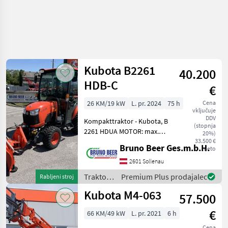
Kubota B2261
40.200
HDB-C
€
26 KM/19 kW
L. pr. 2024
75 h
Cena
vključuje
DDV
Kompakttraktor - Kubota, B
(stopnja
2261 HDUA MOTOR: max.
20%)
Leistung 26 PS,
33.500 €
Bruno Beer Ges.m.b.H.
neto
umweltfreundlicher
Kubota-Flüster-
2601 Sollenau
Dieselmotor, 3 Zylinder,
Traktor /
Premium Plus prodajalec
Rabljeni stroj
1261 cmü; ANTRIEB:
Kubota
Kubota M4-063
Hydrostatgetr
57.500
€
66 KM/49 kW
L. pr. 2021
6 h
Cena