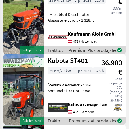
€
25 KM/18 kW
L. pr. 2024
120 h
DDV ni
terjalen
- Mitsubishi-Dieselmotor -
Abgasstufe Euro 5 - 1.318
cm³, 3 Zylinder - 9 Vorwärts-
und 3 Rückwärtsgänge -
Kaufmann Alois GmbH
Allradantrieb zuschaltbar -
4723 Natternbach
Kriechgang - 18, 2 km/h -
Traktor /
Premium Plus prodajalec
Rabljeni stroj
Kubota
Kubota ST401
36.900
€
39 KM/29 kW
L. pr. 2021
325 h
Cena
vključuje
Številka v evidenci: 74089
DDV
Komunalni traktor - prva
(stopnja
registracija 09.02.2021 - 325
20%)
30.750 €
delovnih ur - s kabino - z 2
Schwarzmayr Landtechnik GmbH - Gampern
neto
delovnima žarometoma
4851 Gampern
spredaj - z 2 delovnima
žarometo
Traktor /
Premium zlati prodajalec
Rabljeni stroj
Kubota