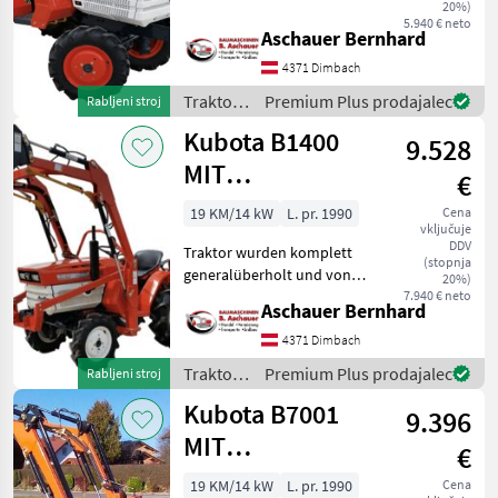
uns auf Funktion überprüft.
20%)
5.940 € neto
Technische Daten: Motor:
Aschauer Bernhard
Kubota Motor D 850 L-3
4371 Dimbach
Zylinder Kraftstoffart:
Diesel Kühlu
Traktor /
Premium Plus prodajalec
Rabljeni stroj
Kubota
Kubota B1400
9.528
MIT
€
FRONTLADER
19 KM/14 kW
L. pr. 1990
Cena
vključuje
DDV
Traktor wurden komplett
(stopnja
generalüberholt und von
20%)
uns auf Funktion überprüft.
7.940 € neto
Aschauer Bernhard
Technische Daten: Motor:
Kubota Motor D 850 L-3
4371 Dimbach
Zylinder Kraftstoffart:
Traktor /
Premium Plus prodajalec
Rabljeni stroj
Diesel Kühlu
Kubota
Kubota B7001
9.396
MIT
€
FRONTLADER
19 KM/14 kW
L. pr. 1990
Cena