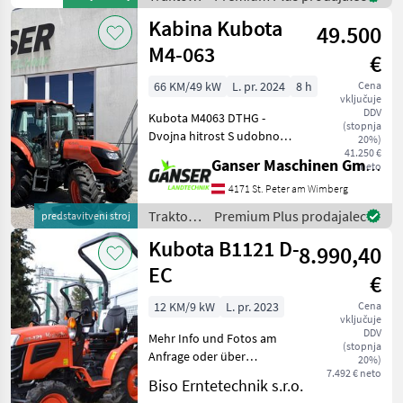
Kubota
Kabina Kubota
49.500
M4-063
€
66 KM/49 kW
L. pr. 2024
8 h
Cena
vključuje
DDV
Kubota M4063 DTHG -
(stopnja
Dvojna hitrost S udobno
20%)
kabino *4-valjni motor
41.250 €
Ganser Maschinen GmbH
neto
Kubota *Prostornina 3.331
ccm *Vbrizgavanje goriva s
4171 St. Peter am Wimberg
skupnim vodom
Traktor /
Premium Plus prodajalec
predstavitveni stroj
*Turbopolnilnik *Emisijski
Kubota
Kubota B1121 D-
sta
8.990,40
EC
€
12 KM/9 kW
L. pr. 2023
Cena
vključuje
DDV
Mehr Info und Fotos am
(stopnja
Anfrage oder über
20%)
WHATSAPP. platforma: brez
7.492 € neto
Biso Erntetechnik s.r.o.
kabine, število vrtljajev