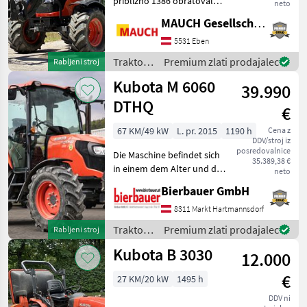
približno 1386 obratovalnih
neto
John Deere
ur, pnevmatike: 540/65R30
MAUCH Gesellschaft m.b.H. & Co.KG, Eben
in 420/65R20, s sprednjim
Fendt
nakladalnikom Hydrac
5531 Eben
Eurokipp ViTech, 3. krog,
Traktor /
Premium zlati prodajalec
Rabljeni stroj
New Holland
EHS, klimat
Kubota
Kubota M 6060
39.990
Steyr
DTHQ
€
Claas
67 KM/49 kW
L. pr. 2015
1190 h
Cena z
DDV/stroj iz
posredovalnice
Prikaži
Die Maschine befindet sich
35.389,38 €
vse
in einem dem Alter und der
neto
(48)
Nutzung entsprechenden
Bierbauer GmbH
Zustand und kann nach
MODEL
telefonischer Vereinbarung
8311 Markt Hartmannsdorf
gerne vor Ort besichtigt
Traktor /
Premium zlati prodajalec
Rabljeni stroj
und geprüft we
Kubota
Kubota B 3030
12.000
M5-
092
€
27 KM/20 kW
1495 h
Kabine
DDV ni
BX