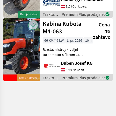
Druckluftbremsanlage
3123 Obritzberg
Gefederte Vorderachse
Power - Beyound Anschluss
Traktor /
Premium Plus prodajalec
Rabljeni stroj
Aut
Kubota
Kabina Kubota
Cena
M4-063
na
zahtevo
66 KM/49 kW
L. pr. 2026
10 h
Razstavni stroj: 4-valjni
turbomotor s filtrom za
trdne delce, menjalnik
Duben Josef KG
Power Shuttle, sistem
Common Rail, način Eco za
3710 Ziersdorf
hitrost 40 km/h, MHR,
Traktor /
Premium Plus prodajalec
Nova naprava
klimatska naprava, črp
Kubota