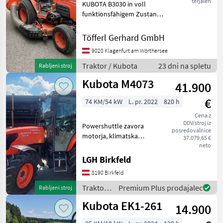
terjalen
KUBOTA B3030 in voll
231
funktionsfähigem Zustand
M4-
KUBOTA Dieselmotoer mit
063
27PS hydrostatischer
Töfferl Gerhard GmbH
Kabine
Fahrantrieb 3
9020 Klagenfurt am Wörthersee
M6122
Getriebegruppen (schnell-
langsam-Kriechgang) Allrad
Traktor / Kubota
23 dni na spletu
Rabljeni stroj
EK1-
zu
261
Kubota M4073
41.900
M4-
063
€
74 KM/54 kW
L. pr. 2022
820 h
M4072
Cena z
Cab
DDV/stroj iz
Powershuttle zavora
posredovalnice
motorja, klimatska
M6142
37.079,65 €
naprava, čelna hidravlika
neto
Traktor Standardni traktor
MARKETPLACE
LGH Birkfeld
8190 Birkfeld
Ponudbe
Mali
Marketplace
trgovcev
oglasi
Traktor /
Premium Plus prodajalec
Rabljeni stroj
Kubota
Kubota EK1-261
14.900