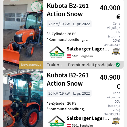
Kubota
Kubota B2-261
25 km/h *Superkom
40.900
Action Snow
€
26 KM/19 kW
L. pr. 2022
Cena
vključuje
DDV
*3-Zylinder, 26 PS
(stopnja
*Kommunalbereifung,
20%)
240/60R12, 280/70R18
34.083,33 €
Salzburger Lagerhaus-Technik
neto
*Zuschaltbarer Allrad
*Differentialsperre
5101 Bergheim
*Stufenloser
Traktor /
Premium zlati prodajalec
Nova naprava
hydrostatischer Antrieb bis
Kubota
Kubota B2-261
25 km/h *Superkom
40.900
Action Snow
€
26 KM/19 kW
L. pr. 2022
Cena
vključuje
DDV
*3-Zylinder, 26 PS
(stopnja
*Kommunalbereifung,
20%)
240/60R12, 280/70R18
34.083,33 €
Salzburger Lagerhaus-Technik
neto
*Zuschaltbarer Allrad
*Differentialsperre
5101 Bergheim