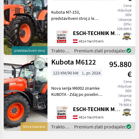
Cena
vključuje
Kubota M7-153,
DDV
predstavitveni stroj z le
(stopnja
nekaj delovnimi urami v
20%)
109.000 €
odličnem stanju! • 4-valjni,
ESCH-TECHNIK Maschinenhandels GmbH, Marchtrenk
neto
16 ventilov • 6, 1 l delovne
4614 Marchtrenk
prostornine • Turbinski
polnilnik z inte
Traktor /
Premium zlati prodajalec
predstavitveni stroj
Kubota
Kubota M6122
95.880
€
123 KM/90 kW
L. pr. 2024
Cena
vključuje
Nova serija M6002 znamke
DDV
KUBOTA - Zdaj po posebni
(stopnja
ceni! - Visokozmogljiv 4-
20%)
79.900 €
valjni dizelski motor
ESCH-TECHNIK Maschinenhandels GmbH, Marchtrenk
neto
KUBOTA s skupnim vodom
4614 Marchtrenk
in 6, 1 l delovne
prostornine - 123 KM + 20
Traktor /
Premium zlati prodajalec
Nova naprava
Kubota