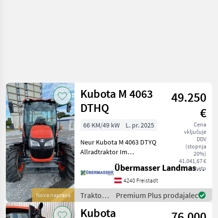
Kubota M 4063
49.250
DTHQ
€
66 KM/49 kW
L. pr. 2025
Cena
vključuje
DDV
Neur Kubota M 4063 DTYQ
(stopnja
Allradtraktor Im
20%)
Lieferumfang ist enthalten:
41.041,67 €
Übermasser Landmaschinenhandel
neto
+ Oberlenker mechanisch +
Ackerschine + Manuelle
4240 Freistadt
Anhängerkupplung +
Traktor /
Premium Plus prodajalec
Nova naprava
Klimaanlage +
Kubota
Kubota
76.000