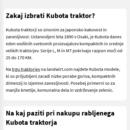
Zakaj izbrati Kubota traktor?
Kubota traktorji so sinonim za japonsko kakovost in
zanesljivost. Ustanovljeni leta 1890 v Osaki, je Kubota danes
eden vodilnih svetovnih proizvajalcev kompaktnih in srednje
velikih traktorjev. Serije L, M in M7 pokrivajo razpon moči od
25 do 170 KM.
Na
trgu traktorjev
na landwirt.com najdete Kubota modele,
ki so priljubljeni zaradi nizke porabe goriva, kompaktnih
dimenzij in izjemne zanesljivosti. Posebej primerni so za
manjše kmetije, komunalna dela in vzdrževanje zelenic.
Na kaj paziti pri nakupu rabljenega
Kubota traktorja