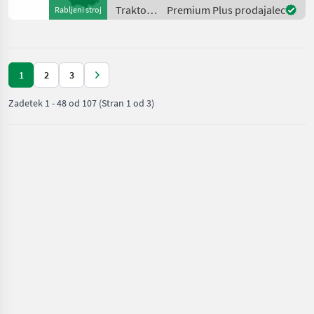
Diesel Moto
Traktor /
Premium Plus prodajalec
Rabljeni stroj
Kubota
1
2
3
Zadetek
1
-
48
od
107
(Stran 1 od 3)