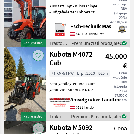
vključuje
Ausstattung: - Klimaanlage
DDV
- luftgefederter Fahrersitz
(stopnja
mit Horizontalfederung -
20%)
47.916,67 €
Sitzheizung - Radio -
Esch-Technik Maschinenhandels GmbH, Vertriebszentrum Süd
neto
Beifahrersitz - Powershuttle
8401 Kalsdorf/Graz
- 3, 3l 4 Zylinder Kubotam
Traktor /
Premium zlati prodajalec
Rabljeni stroj
Kubota
Kubota M4072
45.000
Cab
€
74 KM/54 kW
L. pr. 2020
920 h
Cena
vključuje
DDV
Sehr gepflegter und kaum
(stopnja
genutzter Kubota M4072
20%)
Dual Speed Hauer
37.500 €
Amselgruber Landtechnik GmbH
neto
Fronthydraulik + 1x DW
Anschluss vorne Hauer XB
5121 Tarsdorf
Bionic 70 Frontlader mit
Traktor /
Premium Plus prodajalec
Rabljeni stroj
Euroaufnahme und 3. Steu
Kubota
Kubota M5092
Cena