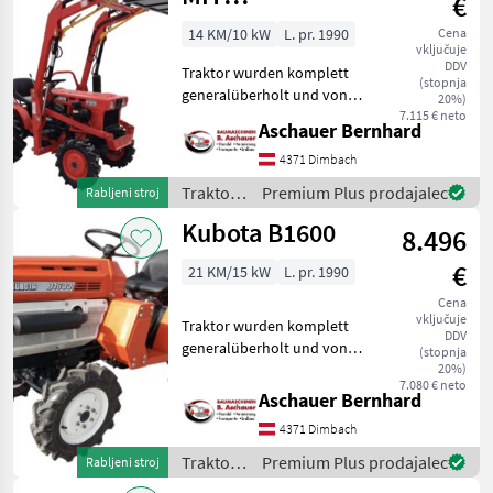
€
FRONTLADER
14 KM/10 kW
L. pr. 1990
Cena
vključuje
DDV
Traktor wurden komplett
(stopnja
generalüberholt und von
20%)
uns auf Funktion überprüft.
7.115 € neto
Aschauer Bernhard
Technische Daten: Antrieb::
Allrad zuschaltbar / 4WD
4371 Dimbach
Hubkraft Heckhydraulik::
Traktor /
Premium Plus prodajalec
Rabljeni stroj
300kg
Kubota
Kubota B1600
8.496
€
21 KM/15 kW
L. pr. 1990
Cena
vključuje
Traktor wurden komplett
DDV
generalüberholt und von
(stopnja
uns auf Funktion überprüft.
20%)
7.080 € neto
Technische Daten: Motor:
Aschauer Bernhard
Kubota Motor 0, 9 L-3
4371 Dimbach
Zylinder Kraftstoffart:
Diesel Kühlung
Traktor /
Premium Plus prodajalec
Rabljeni stroj
Kubota