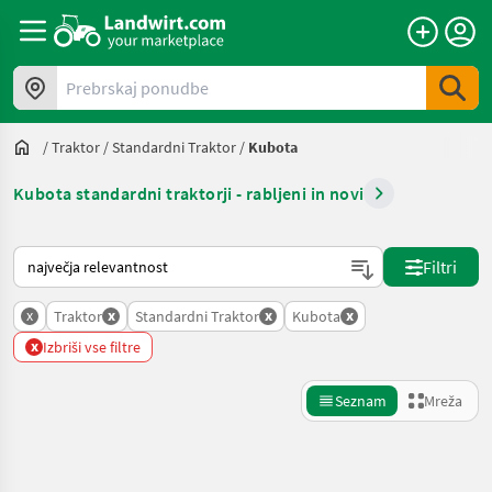
Prebrskaj ponudbe
/
Traktor
/
Standardni Traktor
/
Kubota
Kubota standardni traktorji - rabljeni in novi
Tako je razvrščeno na Landwirt.com
Filtri
x
x
x
x
Traktor
Standardni Traktor
Kubota
x
Izbriši vse filtre
Seznam
Mreža