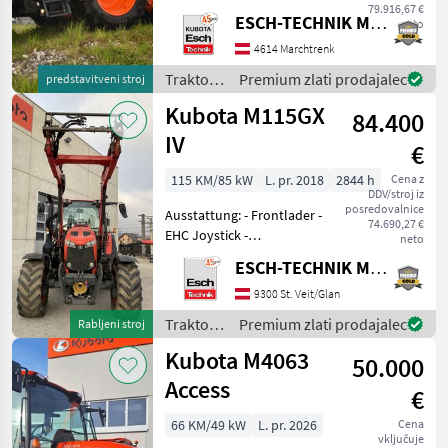
79.916,67 €
Vsestransko okreten in
ESCH-TECHNIK Maschinenhandels GmbH, Marchtrenk
neto
okreten stroj za vsako delo.
4614 Marchtrenk
- Kubotin 4-valjni motor - pr
Traktor /
Premium zlati prodajalec
predstavitveni stroj
Kubota
Kubota M115GX
84.400
IV
€
115 KM/85 kW
L. pr. 2018
2844 h
Cena z
DDV/stroj iz
posredovalnice
Ausstattung: - Frontlader -
74.690,27 €
EHC Joystick -
neto
Fronthydraulik -
ESCH-TECHNIK Maschinenhandels GmbH, St. Veit/G.
Frontzapfwelle -
Hydraulisches Bremsventil -
9300 St. Veit/Glan
EHR - gefederte
Traktor /
Premium zlati prodajalec
Rabljeni stroj
Vorderachse pogon:
Kubota
Kubota M4063
štirikolesni pog
50.000
Access
€
66 KM/49 kW
L. pr. 2026
Cena
vključuje