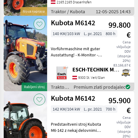
kardanske gredi: 540
2165 2165 Drasenhofen
Traktor Standardni traktor
Traktor / Kubota
12-05-2025 14:43
Nova naprava
Kubota M6142
99.800
€
140 KM/103 kW
L. pr. 2021
800 h
Cena
vključuje
Vorführmaschine mit guter
DDV
Ausstattung! - K-Monitor -
(stopnja
ISOBUS Verbindungskit -
20%)
83.166,67 €
Schutzverkleidung Tank -
ESCH-TECHNIK Maschinenhandels GmbH, St. Veit/G.
neto
Fronthydraulik -
9300 St. Veit/Glan
Druckluftbremsanlage - 4
Hydrauliksteu
Traktor /
Premium zlati prodajalec
Rabljeni stroj
Kubota
Kubota M6142
95.900
€
142 KM/104 kW
L. pr. 2021
700 h
Cena
vključuje
Predstavitveni stroj Kubota
DDV
M6-142 z nekaj delovnimi
(stopnja
urami v vrhunskem stanju!
20%)