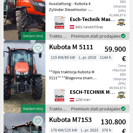
DDV
Ausstattung: - Kubota 4
(stopnja
Zylinder Dieselmotor -
20%)
Powershuttle, 18/18 -
41.666,67 €
Esch-Technik Maschinenhandels GmbH, Vertriebszentrum Süd
neto
Parkbremse - Luftsitz -
Klimanlage - 2dw
8401 Kalsdorf/Graz
Steuergeräte hinten -
Traktor /
Premium zlati prodajalec
Rabljeni stroj
40km/h ECO pogon: štirik
Kubota
Kubota M 5111
59.900
€
115 KM/85 kW
L. pr. 2019
1144 h
Cena
vključuje
**Opis traktorja Kubota M
DDV
5111** **Blagovna znamka
(stopnja
in model:** -
20%)
49.916,67 €
**Proizvajalec:** Kubota -
ESCH-TECHNIK Maschinenhandels GmbH, Wien
neto
**Model:** M 5111
1230 Wien
**Tehnični podatki:** -
**Moč motorja:** 115 K
Traktor /
Premium zlati prodajalec
Rabljeni stroj
Kubota
Kubota M7153
130.800
€
170 KM/125 kW
L. pr. 2023
370 h