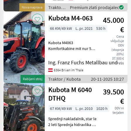
*Stufenloser
Traktor /
Premium zlati prodajalec
Nova naprava
hydrostatischer Antrieb bis
Kubota
Kubota M4-063
25 km/h *Superkom
45.000
€
66 KM/49 kW
L. pr. 2021
530 h
Cena
vključuje
Kubota M4063
DDV
Komfortkabine mit nur 530
(stopnja
Betriebsstunden! Motor: •
20%)
37.500 €
KUBOTA Dieselmotor • 4-
Ing. Franz Fuchs Metallbau und Landtechnik GmbH & CoKG
neto
Zylinder, 16 Ventile •
6364 Brixen im Thale
Hubraum 3.331 cm³ •
Common-Rail-Einspritzung
Traktor / Kubota
20-11-2025 10:27
Rabljeni stroj
•
Kubota M 6040
39.500
DTHQ
€
67 KM/49 kW
L. pr. 2010
1020 h
DDV ni
terjalen
Sprednji nakladalnik, star le
2 leti Sprednja hidravlika V
zelo dobrem stanju Podatki