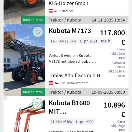
KLS-Holzer Gmbh
v opisu in slike so brez
jamstva; za tipkarske
4283 Bad Zell
napake in napake pri
Traktor / Kubota
14-11-2025 10:34
Rabljeni stroj
prenosu p
Kubota M7173
117.800
€
170 KM/125 kW
L. pr. 2021
850 h
Cena
vključuje
Verkauft wird ein Kubota
DDV
M7173 mit überschaubaren
(stopnja
Betriebsstunden. Teil des
20%)
98.166,67 €
Angebots ist ebenfalls der
Tobias Adolf Ges m.b.H.
neto
Hauer Frontlader inklusive
3423 St. Andrä-Wördern
Werkzeuge. Die
Außenspiegel sind el
Traktor / Kubota
19-09-2025 08:50
Rabljeni stroj
Kubota B1600
10.896
MIT
€
FRONTLADER
21 KM/15 kW
L. pr. 1990
Cena
vključuje
DDV
Traktor wurden komplett