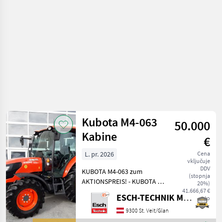
Kubota M4-063
50.000
Kabine
€
L. pr. 2026
Cena
vključuje
DDV
KUBOTA M4-063 zum
(stopnja
AKTIONSPREIS! - KUBOTA 4-
20%)
Zylinder Common-Rail-
41.666,67 €
ESCH-TECHNIK Maschinenhandels GmbH, St. Veit/G.
neto
Dieselmotor - Hubraum
3.331 cm³ - Abgasstufe Euro
9300 St. Veit/Glan
5 - 6 Gänge, 3 Gruppen