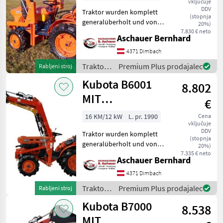
vključuje
DDV
Traktor wurden komplett
(stopnja
generalüberholt und von
20%)
uns auf Funktion überprüft.
7.830 € neto
Aschauer Bernhard
Technische Daten: Anzahl
Zylinder:: 3 Hubkraft
4371 Dimbach
Heckhydraulik:: 300kg
Traktor /
Premium Plus prodajalec
Rabljeni stroj
Antrieb:: Allra
Kubota
Kubota B6001
8.802
MIT
€
FRONTLADER
16 KM/12 kW
L. pr. 1990
Cena
vključuje
DDV
Traktor wurden komplett
(stopnja
generalüberholt und von
20%)
uns auf Funktion überprüft.
7.335 € neto
Aschauer Bernhard
Technische Daten: Anzahl
Zylinder:: 3 Motor:: D650
4371 Dimbach
Wassergekühlter Kubota
Traktor /
Premium Plus prodajalec
Rabljeni stroj
Diesel Moto
Kubota
Kubota B7000
8.538
MIT