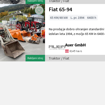
Traktor / Fiat
Rabljeni stroj
Fiat 65-94
65 KM/48 kW
L. pr. 1994
6400 h
Na prodaj je dobro ohranjen standardni traktor Fia
izdelan leta 1994, z močjo 65 KM in 6400 delovnimi urami. Ta model je
opremljen s štirikolesnim pog
Auer GmbH
6145 Navis
Traktor / Fiat
Rabljeni stroj