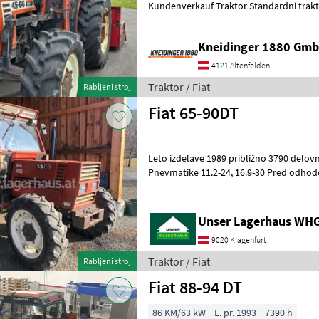
Kundenverkauf Traktor Standardni tra
Kneidinger 1880 Gmb
4121 Altenfelden
Traktor / Fiat
Rabljeni stroj
Fiat 65-90DT
Leto izdelave 1989 približno 3790 delovn
Pnevmatike 11.2-24, 16.9-30 Pred odhodom nas prosimo pokličite, da
preverite, ali je zahtevani stro
Unser Lagerhaus WHG,
9020 Klagenfurt
Traktor / Fiat
Rabljeni stroj
Fiat 88-94 DT
86 KM/63 kW
L. pr. 1993
7390 h