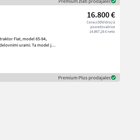
Premium zlati prodajalec
16.800 €
Cena z DDV/stroj iz
posredovalnice
14.867,26 € neto
t, model 65-94,
Premium Plus prodajalec