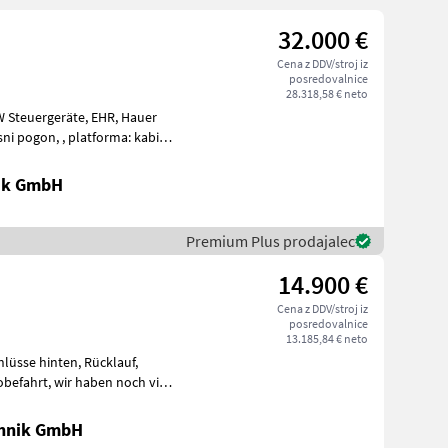
32.000 €
Cena z DDV/stroj iz
posredovalnice
28.318,58 € neto
sni pogon, , platforma: kabina,
ik GmbH
Premium Plus prodajalec
14.900 €
Cena z DDV/stroj iz
posredovalnice
13.185,84 € neto
en noch viele
chnik GmbH