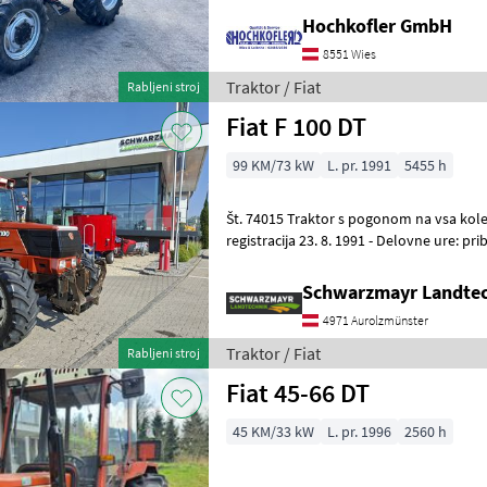
Hochkofler GmbH
8551 Wies
Traktor / Fiat
Rabljeni stroj
Fiat F 100 DT
99 KM/73 kW
L. pr. 1991
5455 h
Št. 74015 Traktor s pogonom na vsa kolesa - Leto izdelave 1991 – Prva
registracija 23. 8. 1991 - Delovne ure: približno 5455
krmilnima enotama DW
Schwarzmayr Landtec
4971 Aurolzmünster
Traktor / Fiat
Rabljeni stroj
Fiat 45-66 DT
45 KM/33 kW
L. pr. 1996
2560 h