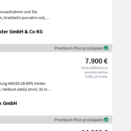
, breztlačni povratni vod,
 d
ster GmbH & Co KG
Premium Plus prodajalec
7.900 €
Cena z DDV/stroj iz
posredovalnice
6.991,15 € neto
, Velikost zatiča (mm): 32 mm,
ik GmbH
Premium Plus prodajalec