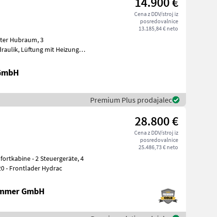
14.900 €
Cena z DDV/stroj iz
posredovalnice
13.185,84 € neto
 GmbH
Premium Plus prodajalec
28.800 €
Cena z DDV/stroj iz
posredovalnice
25.486,73 € neto
reifung: 14.9LR30 12.4LR20 - Frontlader Hydrac
ammer GmbH