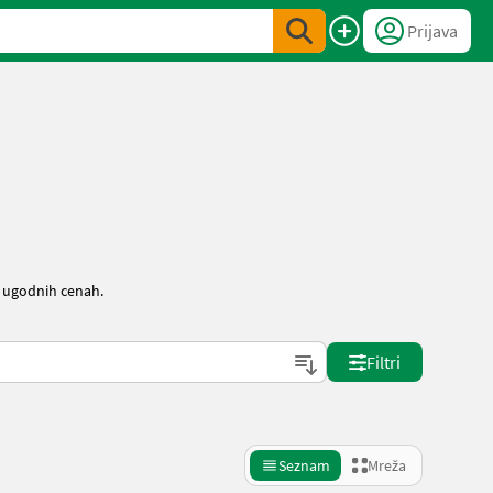
Prijava
o ugodnih cenah.
Filtri
Seznam
Mreža