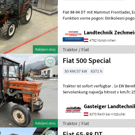
Fiat 88-94 DT mit Mammut Frontlader, Euroaufnahme und 3te
Funktion vorne pogon: štirikolesni pogon
ogrodje za čelni nakladalnik, Na voljo so
Landtechnik Zechmei
4792 Münzkirchen
Traktor / Fiat
Rabljeni stroj
Fiat 500 Special
50 KM/37 kW
6371 h
Traktor ist sofort verfügbar . 1x EW Bereifung 440/65-28 90% hinten
Servolenkung največja hitrost v km/h: 25
Vlečna kljuka: ročno, ogr
Gasteiger Landtechn
6370 Reith bei Kitzbühel
Traktor / Fiat
Rabljeni stroj
Fiat 65-88 DT