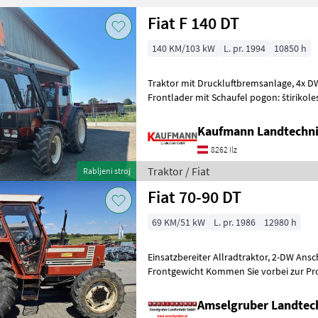
Fiat F 140 DT
140 KM/103 kW
L. pr. 1994
10850 h
Traktor mit Druckluftbremsanlage, 4x DW Steuergeräte, EHR, Hauer
Frontlader mit Schaufel pogon: štirikole
število vrtljajev kardanske gre
Kaufmann Landtechn
8262 Ilz
Traktor / Fiat
Rabljeni stroj
Fiat 70-90 DT
69 KM/51 kW
L. pr. 1986
12980 h
Einsatzbereiter Allradtraktor, 2-DW Anschlüsse hinten, Rücklauf,
Frontgewicht Kommen Sie vorbei zur Probefahrt, wir hab
weiter Gebrauchte und auch NEU
Amselgruber Landte