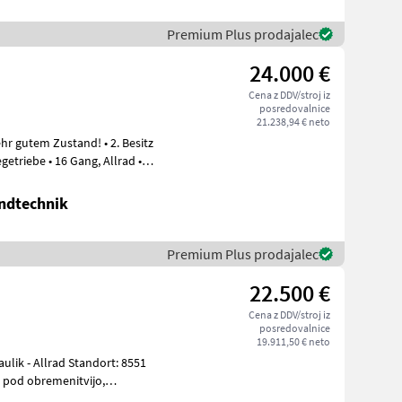
Premium Plus prodajalec
24.000 €
Cena z DDV/stroj iz
posredovalnice
21.238,94 € neto
em Zustand! • 2. Besitz
ebe • 16 Gang, Allrad •
ndtechnik
Premium Plus prodajalec
22.500 €
Cena z DDV/stroj iz
posredovalnice
19.911,50 € neto
e pod obremenitvijo,