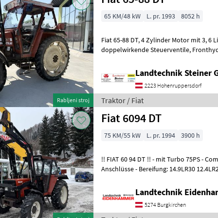
65 KM/48 kW
L. pr. 1993
8052 h
Fiat 65-88 DT, 4 Zylinder Motor mit 3, 6 Liter Hubraum, 3
doppelwirkende Steuerventile, Fronthydraulik, Lüftung mit Heizung,
Radio, Freisichtmotorhaube,
Landtechnik Steiner
2223 Hohenruppersdorf
Traktor / Fiat
Rabljeni stroj
Fiat 6094 DT
75 KM/55 kW
L. pr. 1994
3900 h
!! FIAT 60 94 DT !! - mit Turbo 75PS - Comfortkabine - 2 Steuergeräte, 4
Anschlüsse - Be
Landtechnik Eidenh
5274 Burgkirchen