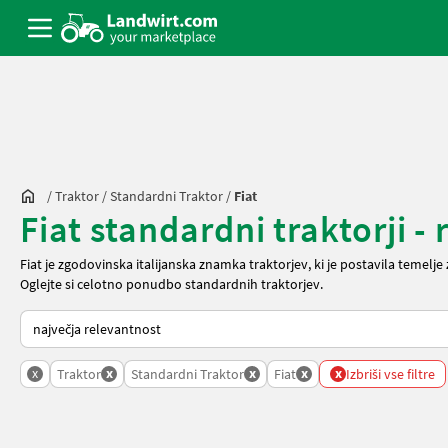
/
Traktor
/
Standardni Traktor
/
Fiat
Fiat standardni traktorji - 
Fiat je zgodovinska italijanska znamka traktorjev, ki je postavila temel
Oglejte si celotno ponudbo
standardnih traktorjev
.
Tako je razvrščeno na Landwirt.com
x
x
x
x
x
Traktor
Standardni Traktor
Fiat
Izbriši vse filtre