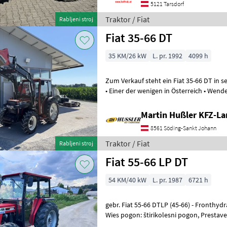
5121 Tarsdorf
Traktor / Fiat
Rabljeni stroj
Fiat 35-66 DT
35 KM/26 kW
L. pr. 1992
4099 h
Zum Verkauf steht ein Fiat 35-66 DT in sehr gut
• Einer der wenigen in Österreich • Wendegetri
Einhebelsteuerg
Martin Hußler KFZ-La
8561 Söding-Sankt Johann
Traktor / Fiat
Rabljeni stroj
Fiat 55-66 LP DT
54 KM/40 kW
L. pr. 1987
6721 h
gebr. Fiat 55-66 DTLP (45-66) - Fronthydraulik - Allrad Standort: 8551
Wies pogon: štirikolesni pogon, Prestav
platforma: kabina, število vrt