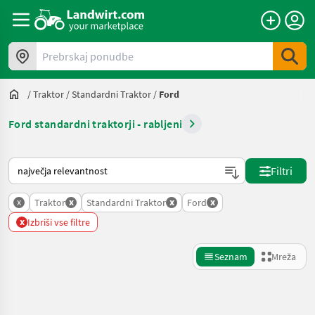
Prebrskaj ponudbe
/
Traktor
/
Standardni Traktor
/
Ford
Ford standardni traktorji - rabljeni
Tako je razvrščeno na Landwirt.com
Filtri
x
x
x
x
Traktor
Standardni Traktor
Ford
x
Izbriši vse filtre
Seznam
Mreža