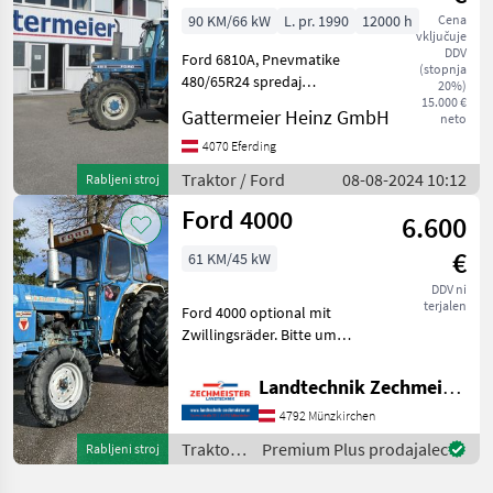
90 KM/66 kW
L. pr. 1990
12000 h
Cena
vključuje
DDV
Ford 6810A, Pnevmatike
(stopnja
480/65R24 spredaj
20%)
540/65R38 zadaj
15.000 €
Gattermeier Heinz GmbH
neto
Upravljalne enote 2 x DW +
2 x DW - enojna krmilna
4070 Eferding
enota Sprednja hidravlika
Traktor / Ford
08-08-2024 10:12
Rabljeni stroj
Dodatni dvižni valj zadnja
Ford 4000
6.600
€
61 KM/45 kW
DDV ni
terjalen
Ford 4000 optional mit
Zwillingsräder. Bitte um
Anfragen per tel. - 4
Zylinder Traktor Standardni
Landtechnik Zechmeister GmbH & Co KG
traktor
4792 Münzkirchen
Traktor /
Premium Plus prodajalec
Rabljeni stroj
Ford