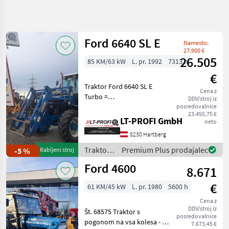
Natančnejše
iskanje
Ford 6640 SL E
Namesto:
Kategorija
Država
Filtri
4
27.900 €
26.505
85 KM/63 kW
L. pr. 1992
7313 h
Prikaži
€
TRENUTNA
Ponastavi
131
Traktor Ford 6640 SL E
POT
Cena z
rezultatov
Turbo =
DDV/stroj iz
Kmetijska
Vermittlungsverkauf ==
posredovalnice
tehnika
23.455,75 €
inkl. Frontlader Stoll HDPM
LT-PROFI GmbH
neto
Traktor
10 samt Multikuppler und
8230 Hartberg
3. Funktion - 16/16
Standardni
Traktor
Lastschaltgetriebe mit 4-
Traktor /
Premium Plus prodajalec
-5 %
Rabljeni stroj
facher La
Ford
Ford
Ford 4600
8.671
IZBERITE
€
61 KM/45 kW
L. pr. 1980
5600 h
KATEGORIJO
Cena z
DDV/stroj iz
Ford
Št. 68575 Traktor s
posredovalnice
pogonom na vsa kolesa - z
7.673,45 €