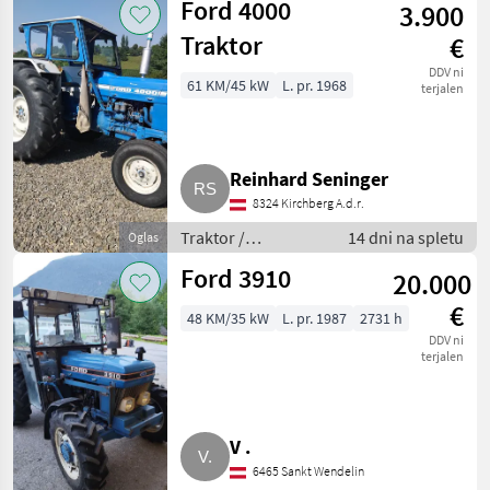
Ford 4000
3.900
Traktor
€
DDV ni
61 KM/45 kW
L. pr. 1968
terjalen
Reinhard Seninger
8324 Kirchberg A.d.r.
Traktor /
14 dni na spletu
Oglas
Standardni traktor
Ford 3910
20.000
€
48 KM/35 kW
L. pr. 1987
2731 h
DDV ni
terjalen
V .
6465 Sankt Wendelin