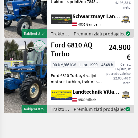
traktor - s približno 7845
4.195,58 €
delovnimi urami in letom
neto
izdelave 1973 - z največjo
Schwarzmayr Landtechnik GmbH - Gampern
hitrostjo 24 km/h - s streho
4851 Gampern
- z zadnjimi pnevmatikami
13, 6-3
Traktor /
Premium zlati prodajalec
Rabljeni stroj
Ford
Ford 6810 AQ
24.900
Turbo
€
90 KM/66 kW
L. pr. 1990
4648 h
Cena z
DDV/stroj iz
posredovalnice
Ford 6810 Turbo, 4-valjni
22.035,40 €
motor s turbino, traktor s
neto
pogonom na vsa kolesa in
Landtechnik Villach GmbH
stranskim prestavnim
mehanizmom, udobna
9500 Villach
kabina s sovoznikovim
Traktor /
Premium zlati prodajalec
Rabljeni stroj
sedežem, ogrevanje, streš
Ford