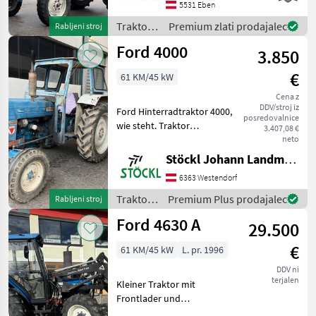
5531 Eben
Pongau. Ich freue mich,
Ihnen in Eben, im Z
Traktor /
Premium zlati prodajalec
Rabljeni stroj
Ford
Ford 4000
3.850
€
61 KM/45 kW
Cena z
DDV/stroj iz
Ford Hinterradtraktor 4000,
posredovalnice
wie steht. Traktor
3.407,08 €
Standardni traktor
neto
Stöckl Johann Landmaschinen GesmbH & Co KG
6363 Westendorf
Traktor /
Premium Plus prodajalec
Rabljeni stroj
Ford
Ford 4630 A
29.500
€
61 KM/45 kW
L. pr. 1996
DDV ni
terjalen
Kleiner Traktor mit
Frontlader und
Lastschatlgetriebe pogon: