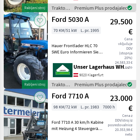
Scheibenbremse • Ford
Komfortkabine
Traktor /
Premium Plus prodajalec
Rabljeni stroj
Ford
Ford 5030 A
29.500
€
70 KM/51 kW
L. pr. 1995
Cena
vključuje
Hauer Frontlader HLC 70
DDV
SWE Euro Informieren Sie
(stopnja
sich bitte vor Fahrt-Antritt
20%)
24.583,33 €
telefonisch, ob die von
Unser Lagerhaus WHG, Kärnten, Klagenfurt
neto
Ihnen angefragte Maschine
9020 Klagenfurt
aktuell bei uns am Lager
steht. Wir
Traktor /
Premium Plus prodajalec
Rabljeni stroj
Ford
Ford 7710 A
23.000
€
98 KM/72 kW
L. pr. 1983
7000 h
Cena z
DDV/stroj iz
Ford 7710 A 30 km/h Kabine
posredovalnice
mit Heizung 4 Steuergeräte
20.353,98 €
- 2 DW in Heck - 2 DW
neto