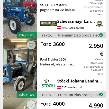
DDV/stroj iz
Št. 73106 Traktor s
posredovalnice
pogonom na vsa kolesa -
10.530,97 €
leto izdelave: 1976 – prva
neto
registracija 28.09.1976 -
Schwarzmayr Landtechnik GmbH - Aurolzmünster
delovne ure: približno 6000
4971 Aurolzmünster
h po navedbah prejšnjega
lastnika (š
Traktor /
Premium zlati prodajalec
Rabljeni stroj
Ford
Ford 3600
2.950
€
Ford Traktor 3600
Cena z
DDV/stroj iz
Hinterrad, wie steht, A
posredovalnice
Traktor Standardni traktor
2.610,62 €
neto
Stöckl Johann Landmaschinen GesmbH & Co KG
6363 Westendorf
Traktor /
Premium Plus prodajalec
Rabljeni stroj
Ford
Ford 4000
4.990