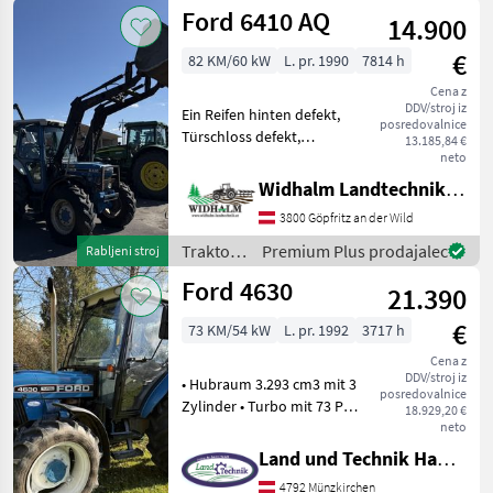
Ford
Ford 6410 AQ
14.900
€
82 KM/60 kW
L. pr. 1990
7814 h
Cena z
DDV/stroj iz
Ein Reifen hinten defekt,
posredovalnice
Türschloss defekt,
13.185,84 €
Armaturenbrett
neto
Kontaktfehler , hydr.
Widhalm Landtechnik GmbH
Oberlenker, gültige
3800 Göpfritz an der Wild
Begutachtung, Frontlader
mit Schaufel, Zustand siehe
Traktor /
Premium Plus prodajalec
Rabljeni stroj
Fotos pogon
Ford
Ford 4630
21.390
€
73 KM/54 kW
L. pr. 1992
3717 h
Cena z
DDV/stroj iz
• Hubraum 3.293 cm3 mit 3
posredovalnice
Zylinder • Turbo mit 73 PS •
18.929,20 €
16/8 Synchrongetriebe mit
neto
40 km/h • Zapfwelle
Land und Technik HandelsgesmbH
540/750 U/min • Nasse
4792 Münzkirchen