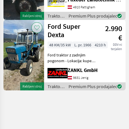
Frontlader m. Mistgabel
4910 Pattigham
Zgornja povezava zadaj:
mehansk
Traktor /
Premium Plus prodajalec
Rabljeni stroj
Ford
Ford Super
2.990
Dexta
€
48 KM/35 kW
L. pr. 1966
4210 h
DDV ni
terjalen
Ford traktor z zadnjim
pogonom - Lokacija: kupec -
Zasebna prodaja! - Leto
ZANKL GmbH
izdelave 1966 - Traktor z
zadnjim pogonom -
9631 Jenig
Nadstrešek - Na voljo je
Traktor /
Premium Plus prodajalec
Rabljeni stroj
potrdilo o skladno
Ford