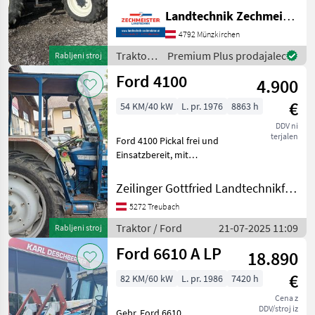
štirikolesni pogon, Na voljo
Landtechnik Zechmeister GmbH & Co KG
so dokumenti o vozilu,
4792 Münzkirchen
breztlačni povratni vod,
prednji nakladalec Traktor
Traktor /
Premium Plus prodajalec
Rabljeni stroj
Sta
Ford
Ford 4100
4.900
€
54 KM/40 kW
L. pr. 1976
8863 h
DDV ni
terjalen
Ford 4100 Pickal frei und
Einsatzbereit, mit
Druckluftbremseinleiter,
Servolenkung. Fritzmeier
Zeilinger Gottfried Landtechnikfachbetrieb
Kabine ohne Türen
5272 Treubach
Eigengewicht: 2280 kg,
Leistung: 40kW Betriebss
Traktor / Ford
21-07-2025 11:09
Rabljeni stroj
Ford 6610 A LP
18.890
€
82 KM/60 kW
L. pr. 1986
7420 h
Cena z
DDV/stroj iz
Gebr. Ford 6610