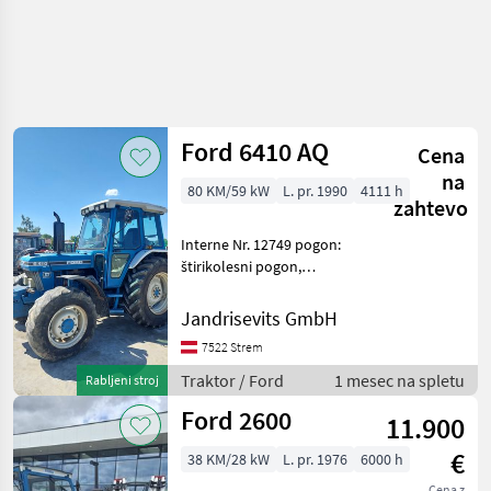
Ford 6410 AQ
Cena
na
80 KM/59 kW
L. pr. 1990
4111 h
zahtevo
Interne Nr. 12749 pogon:
štirikolesni pogon,
platforma: kabina, Zgornja
povezava zadaj: Hidravlični
Jandrisevits GmbH
Traktor Standardni traktor
7522 Strem
Traktor / Ford
1 mesec na spletu
Rabljeni stroj
Ford 2600
11.900
€
38 KM/28 kW
L. pr. 1976
6000 h
Cena z