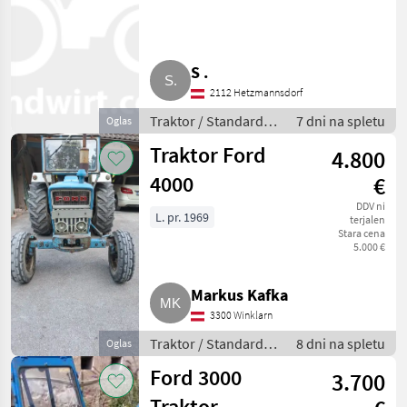
S .
2112 Hetzmannsdorf
Traktor / Standardni
7 dni na spletu
Oglas
traktor
Traktor Ford
4.800
4000
€
DDV ni
L. pr. 1969
terjalen
Stara cena
5.000 €
Markus Kafka
3300 Winklarn
Traktor / Standardni
8 dni na spletu
Oglas
traktor
Ford 3000
3.700
Traktor