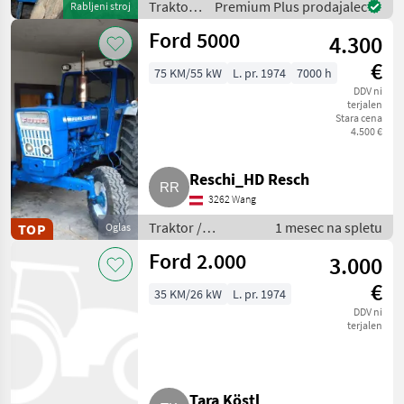
Traktor /
Premium Plus prodajalec
Rabljeni stroj
Ford
Ford 5000
4.300
€
75 KM/55 kW
L. pr. 1974
7000 h
DDV ni
terjalen
Stara cena
4.500 €
Reschi_HD Resch
3262 Wang
Traktor /
1 mesec na spletu
TOP
Oglas
Standardni
Ford 2.000
3.000
traktor
€
35 KM/26 kW
L. pr. 1974
DDV ni
terjalen
Tara Köstl