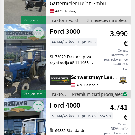
Zwischenachssteuergerät 1
Gattermeier Heinz GmbH
+ 2 Leiter Druckluftanlage
4070 Eferding
Frontlader Stoll Robust F
10 o
Traktor / Ford
3 mesecev na spletu
Rabljeni stroj
Ford 3000
3.990
€
44 KM/32 kW
L. pr. 1965
Cena z
DDV/stroj iz
Št. 73029 Traktor - prva
posredovalnice
registracija 08.11.1965 - z 7-
3.530,97 €
polno vtičnico na zadku - z
neto
1 halogenim delovnim
Schwarzmayr Landtechnik GmbH - Gampern
žarometom na zadku - z
4851 Gampern
zadnjo hidravliko - z
zadnjim kardan
Traktor /
Premium zlati prodajalec
Rabljeni stroj
Ford
Ford 4000
4.741
€
61 KM/45 kW
L. pr. 1973
7845 h
Cena z
DDV/stroj iz
Št. 66385 Standardni
posredovalnice