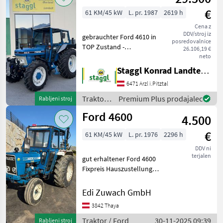
€
61 KM/45 kW
L. pr. 1987
2619 h
Cena z
DDV/stroj iz
gebrauchter Ford 4610 in
posredovalnice
TOP Zustand -
26.106,19 €
Fronthydraulik Hauer Bj.:
neto
2017 - 2 Leitungen Front
Staggl Konrad Landtechnik Oberland
montiert - Oberlenker
6471 Arzl i.Pitztal
vorne und hinten -
Fronthydraulik über
Traktor /
Premium Plus prodajalec
Rabljeni stroj
Einhebel
Ford
Ford 4600
4.500
€
61 KM/45 kW
L. pr. 1976
2296 h
DDV ni
terjalen
gut erhaltener Ford 4600
Fixpreis Hauszustellung
gegen Aufpreis möglich
pogon: zadnji pogon,
Edi Zuwach GmbH
platforma: kabina,
3842 Thaya
breztlačni povratni vod
Traktor Standardni traktor
Traktor / Ford
30-11-2025 09:39
Rabljeni stroj