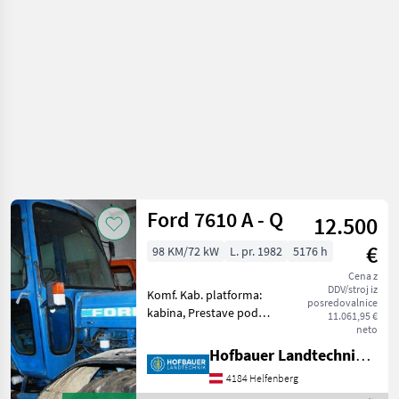
Ford 7610 A - Q
12.500
€
98 KM/72 kW
L. pr. 1982
5176 h
Cena z
DDV/stroj iz
Komf. Kab. platforma:
posredovalnice
kabina, Prestave pod
11.061,95 €
obremenitvijo, pogon:
neto
štirikolesni pogon, :
Hofbauer Landtechnik GmbH
Prestave pod obremenitvijo
4184 Helfenberg
Traktor Standardni traktor