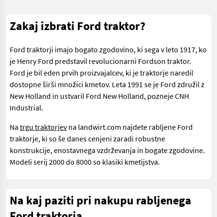
Zakaj izbrati Ford traktor?
Ford traktorji imajo bogato zgodovino, ki sega v leto 1917, ko
je Henry Ford predstavil revolucionarni Fordson traktor.
Ford je bil eden prvih proizvajalcev, ki je traktorje naredil
dostopne širši množici kmetov. Leta 1991 se je Ford združil z
New Holland in ustvaril Ford New Holland, pozneje CNH
Industrial.
Na
trgu traktorjev
na landwirt.com najdete rabljene Ford
traktorje, ki so še danes cenjeni zaradi robustne
konstrukcije, enostavnega vzdrževanja in bogate zgodovine.
Modeli serij 2000 do 8000 so klasiki kmetijstva.
Na kaj paziti pri nakupu rabljenega
Ford traktorja