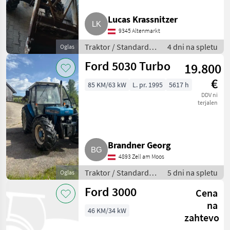
Lucas Krassnitzer
9345 Altenmarkt
Traktor / Standardni
4 dni na spletu
Oglas
traktor
Ford 5030 Turbo
19.800
€
85 KM/63 kW
L. pr. 1995
5617 h
DDV ni
terjalen
Brandner Georg
4893 Zell am Moos
Traktor / Standardni
5 dni na spletu
Oglas
traktor
Ford 3000
Cena
na
46 KM/34 kW
zahtevo