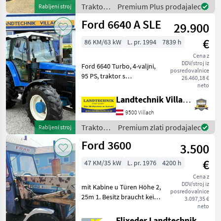
#LandtechnikFürPro
Traktor /
Premium Plus prodajalec
Rabljeni stroj
Ford
Ford 6640 A SLE
29.900
€
86 KM/63 kW
L. pr. 1994
7839 h
Cena z
DDV/stroj iz
Ford 6640 Turbo, 4-valjni,
posredovalnice
95 PS, traktor s
26.460,18 €
štirikolesnim pogonom in
neto
4-stopenjskim prestavnim
Landtechnik Villach GmbH
mehanizmom, opremljen s
9500 Villach
sprednjim nakladalnikom
Hauer Top-Block s paral
Traktor /
Premium zlati prodajalec
Rabljeni stroj
Ford
Ford 3600
3.500
€
47 KM/35 kW
L. pr. 1976
4200 h
Cena z
DDV/stroj iz
mit Kabine u Türen Höhe 2,
posredovalnice
25m 1. Besitz braucht kein
3.097,35 €
Pickerl mit Kipperanschluss
neto
u. mit Mammut Einfahr-
Flixeder Landtechnik GmbH