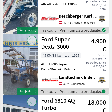
posredovalnice
Allradtraktor (BJ: 1986) ca.
16.716,81 €
7.420 Bstd. mit 16+8 Gang
neto
30 km/h Synchrongetriebe,
Deschberger Karl Landtechnik GesmbH & Co KG
höhenverstellbare
4774 St. Marienkirchen/Schärding
mechanische
Anhängevorrichtung, MHR,
Traktor /
Premium zlati prodajalec
Rabljeni stroj
mech. Oberlen
Ford
Ford Super
4.900
Dexta 3000
€
45 KM/33 kW
L. pr. 1965
Cena z
DDV/stroj iz
posredovalnice
#Ford 3000 Super
4.336,28 €
Dexta/Dexta# +Motor: -
neto
Ford, Viertakt-Dreizylinder-
Landtechnik Eidenhammer GmbH
Reihen-Saugmotor mit
Direkteinspritzung
5274 Burgkirchen
+Getriebe: -Im Ölbad
Traktor /
Premium zlati prodajalec
Rabljeni stroj
laufendes Ford-
Ford
Ford 6810 AQ
Gruppengetriebe
18.000
Turbo
€