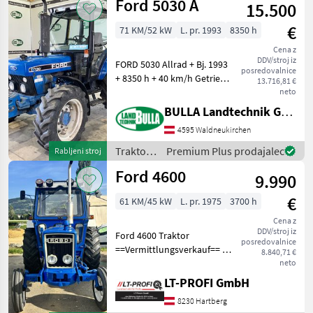
Ford 5030 A
15.500
€
71 KM/52 kW
L. pr. 1993
8350 h
Cena z
DDV/stroj iz
FORD 5030 Allrad + Bj. 1993
posredovalnice
+ 8350 h + 40 km/h Getriebe
13.716,81 €
+ Lastschaltung +
neto
hydraulische Lenkung +
BULLA Landtechnik GmbH
Bereifung 420/85 R30
4595 Waldneukirchen
hinten und 320/70 R24
vorne + 2x DW Zusa
Traktor /
Premium Plus prodajalec
Rabljeni stroj
Ford
Ford 4600
9.990
€
61 KM/45 kW
L. pr. 1975
3700 h
Cena z
DDV/stroj iz
Ford 4600 Traktor
posredovalnice
==Vermittlungsverkauf== -
8.840,71 €
sofort Verfügbar -sofort
neto
Einsatzbereit -Hinterrad
LT-PROFI GmbH
Maschine zu besichtigen bei
8230 Hartberg
#LT-Profi GmbH