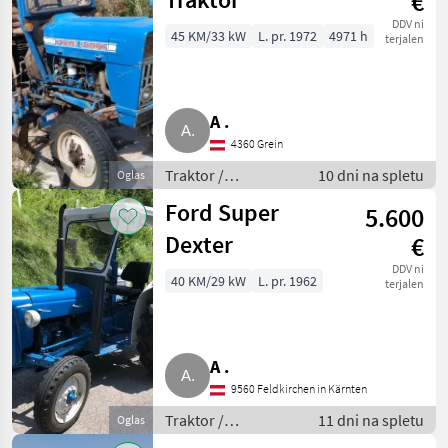
€
DDV ni
45 KM/33 kW
L. pr. 1972
4971 h
terjalen
A .
4360 Grein
Traktor /
10 dni na spletu
Oglas
Standardni traktor
Ford Super
5.600
Dexter
€
DDV ni
40 KM/29 kW
L. pr. 1962
terjalen
A .
9560 Feldkirchen in Kärnten
Traktor /
11 dni na spletu
Oglas
Standardni traktor