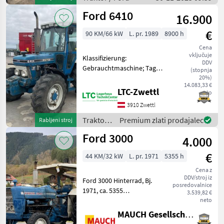
Ford 6410
16.900
€
90 KM/66 kW
L. pr. 1989
8900 h
Cena
vključuje
Klassifizierung:
DDV
Gebrauchtmaschine; Tag
(stopnja
der Erstzulassung:
20%)
14.083,33 €
19.10.1989; Getriebetyp:
LTC-Zwettl
neto
Manuell; Name des
3910 Zwettl
Getriebes: Schaltgetriebe;
Hydraulische Lenkung: Ja;
Traktor /
Premium zlati prodajalec
Rabljeni stroj
Frontgewic
Ford
Ford 3000
4.000
€
44 KM/32 kW
L. pr. 1971
5355 h
Cena z
DDV/stroj iz
Ford 3000 Hinterrad, Bj.
posredovalnice
1971, ca. 5355
3.539,82 €
Betriebsstunden, Leistung
neto
44 PS/32 kw; Die Maschine
MAUCH Gesellschaft m.b.H. & Co.KG, Eben
ist lagernd in Eben im