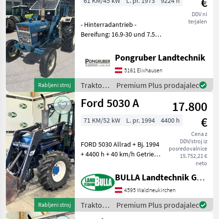
€
61 KM/45 kW
L. pr. 1973
9224 h
DDV ni
terjalen
- Hinterradantrieb -
Bereifung: 16.9-30 und 7.50-
16 - Geschwindigkeit: 25
km/h - Zapfwellendrehzahl:
Pongruber Landtechnik
540 Upm. Traktor
5161 Elixhausen
Standardni traktor
Traktor /
Premium Plus prodajalec
Rabljeni stroj
Ford
Ford 5030 A
17.800
€
71 KM/52 kW
L. pr. 1994
4400 h
Cena z
DDV/stroj iz
FORD 5030 Allrad + Bj. 1994
posredovalnice
+ 4400 h + 40 km/h Getriebe
15.752,21 €
+ Lastschaltung +
neto
hydraulische Lenkung +
BULLA Landtechnik GmbH
Bereifung 420/85 R30
4595 Waldneukirchen
hinten und 320/70 R24
vorne + 2x DW Zusa
Traktor /
Premium Plus prodajalec
Rabljeni stroj
Ford