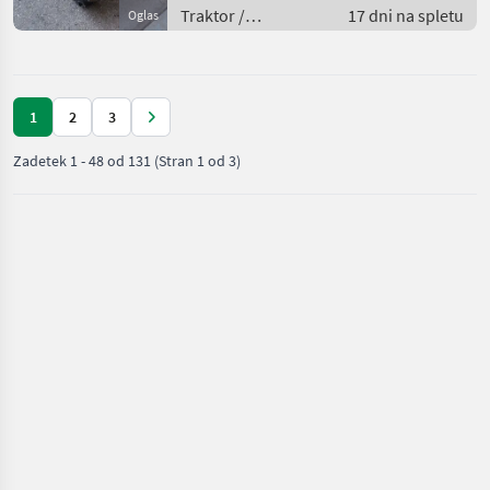
Traktor /
17 dni na spletu
Oglas
Standardni traktor
1
2
3
Zadetek
1
-
48
od
131
(Stran 1 od 3)