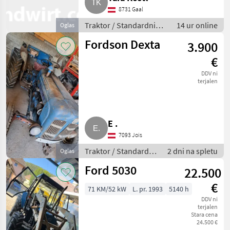
8731 Gaal
Traktor / Standardni
14 ur online
Oglas
traktor
Fordson Dexta
3.900
€
DDV ni
terjalen
E .
7093 Jois
Traktor / Standardni
2 dni na spletu
Oglas
traktor
Ford 5030
22.500
€
71 KM/52 kW
L. pr. 1993
5140 h
DDV ni
terjalen
Stara cena
24.500 €