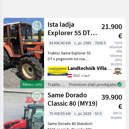
Natančnejše
iskanje
Ista ladja
21.900
Kategorija
Država
Filtri
4
Explorer 55 DT
€
LK
Prikaži
54 KM/40 kW
L. pr. 1985
7039 h
Cena
TRENUTNA
Ponastavi
323
vključuje
POT
DDV
rezultatov
Traktor Same Explorer 55
(stopnja
Kmetijska
DT s pogonom na vsa
20%)
tehnika
kolesa, udobna kabina,
18.250 €
Landtechnik Villach GmbH
neto
prezračevanje, radio,
Traktor
brezstopenjsko nastavljiva
9500 Villach
Standardni
vlečna naprava, 1 x DW, 1 x
Traktor
Traktor /
Premium zlati prodajalec
Rabljeni stroj
EW krmilna enota zad
Same
Same
Same Dorado
39.900
Classic 80 (MY19)
IZBERITE
€
KATEGORIJO
75 KM/55 kW
L. pr. 2020
55 h
DDV ni
terjalen
Same
Same Dorado 80 Standort: