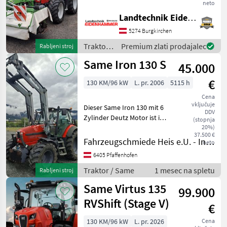
Schaltgetriebe mit 3- Fach
neto
Lastschaltung 40km/h -
Landtechnik Eidenhammer GmbH
Power Shuttle -EHR
5274 Burgkirchen
elektronische
Hubwerksregelung -4- Fach-
Traktor /
Premium zlati prodajalec
Rabljeni stroj
Zapfw
Same
Same Iron 130 S
45.000
€
130 KM/96 kW
L. pr. 2006
5115 h
Cena
vključuje
Dieser Same Iron 130 mit 6
DDV
Zylinder Deutz Motor ist in
(stopnja
einen guten Zustand und
20%)
37.500 €
kann jederzeit bei uns in
Fahrzeugschmiede Heis e.U. - Inh. Johannes Heis
neto
der Firma besichtigt oder
6405 Pfaffenhofen
Probe gefahren werden.
Service wur
Traktor / Same
1 mesec na spletu
Rabljeni stroj
Same Virtus 135
99.900
RVShift (Stage V)
€
130 KM/96 kW
L. pr. 2026
Cena