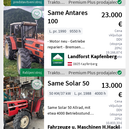
Traktor /
Premium Plus prodajalec
predstavitveni stroj
Motorleistung von 11
Same
Same Antares
23.000
100
€
L. pr. 1990
9550 h
Cena
vključuje
DDV
- Motor neu - Getriebe
(stopnja
repariert - Bremsen
20%)
repariert - Hauer Anbauteile
19.166,67 €
Landforst Kapfenberg
neto
für Fronthubwerk und
Hinterachsabstützung Um
8605 Kapfenberg
Ihnen unnötige Wartezeiten
Traktor /
Premium Plus prodajalec
Rabljeni stroj
oder Wegstrecken zu
Same
Same Solar 50
13.000
€
50 KM/37 kW
L. pr. 1988
4000 h
Cena
vključuje
Same Solar 50 Allrad, mit
DDV
etwa 4000 Betriebsstunden,
(stopnja
große Kabine,
20%)
10.833,33 €
höhenverstellbare
Fahrzeuge u. Maschinen H.Hackl
neto