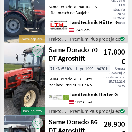
vključuje
Dorado
DDV
Same Dorado 70 Natural LS
95
(stopnja
- Neumaschine Baujahr
(Stage
20%)
V)
2026 - FARMotion 35 Stage V
33.250 €
Landtechnik Hütter GmbH & Co KG
neto
Motor mit Turbolader und
Explorer
Ladeluftkühlung - 65 PS - 3
8342 Gnas
70
Zylinder - Hubraum: 2887
Traktor /
Premium Plus prodajalec
Nova naprava
Explorer
cm³
Same
Natural
Same Dorado 70
17.800
105
DT Agroshift
Falcon
€
50 DT
71 KM/52 kW
L. pr. 1999
9630 h
Cena z
Dorado
DDV/stroj iz
Natural
posredovalnice
Same Dorado 70 DT Leto
80
15.752,21 €
izdelave 1999 9630 ur Nova
neto
baterija Sprednja hidravlika
Silver
Landtechnik Reiter GmbH.
130
3-stopenjska menjalnik 3-
DT
stopenjsko prestavljanje
4122 Arnreit
pod obremenitvijo
Virtus
Traktor /
Premium Plus prodajalec
Rabljeni stroj
120
Avtomatska vlečna
Same
Stage
Same Dorado 86
28.900
IV
DT Agroshift
Aster