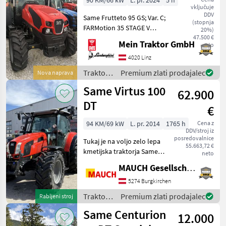
90 KM/66 kW
L. pr. 2024
5 h
vključuje
DDV
Same Frutteto 95 GS; Var. C;
(stopnja
FARMotion 35 STAGE V
20%)
Motor. Common Rail
47.500 €
Mein Traktor GmbH
neto
System. 4 Zylinder.
Hubraum: 3849 cm³.
4020 Linz
Nenndrehzahl: 2200 U/min.
Traktor /
Premium zlati prodajalec
Nova naprava
Homologierte Leistung (ECE
Same
Same Virtus 100
R 12
62.900
DT
€
94 KM/69 kW
L. pr. 2014
1765 h
Cena z
DDV/stroj iz
posredovalnice
Tukaj je na voljo zelo lepa
55.663,72 €
kmetijska traktorja Same
neto
Virtus 100. Oprema: -
MAUCH Gesellschaft m.b.H. & Co.KG
sprednja hidravlika -
hidravlični zavorni ventil -
5274 Burgkirchen
zadnji zgornji ročaj -
Traktor /
Premium zlati prodajalec
Rabljeni stroj
sprednji zgo
Same
Same Centurion
12.000