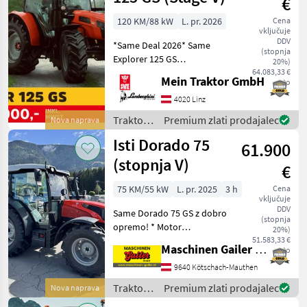
€
120 KM/88 kW
L. pr. 2026
Cena
vključuje
DDV
*Same Deal 2026* Same
(stopnja
Explorer 125 GS
20%)
GRUNDAUSSTATTUNG: -
64.083,33 €
Mein Traktor GmbH
neto
FARMotion Stage 5 Motor -
Nennleistung: 120 PS - 4
4020 Linz
Zylinder - Hubraum: 3849
Traktor /
Premium zlati prodajalec
Nova naprava
cm³ - 3 Zusatzsteuerger
Same
Isti Dorado 75
61.900
(stopnja V)
€
75 KM/55 kW
L. pr. 2025
3 h
Cena
vključuje
DDV
Same Dorado 75 GS z dobro
(stopnja
opremo! * Motor
20%)
FARMotion 45, emisijska
51.583,33 €
Maschinen Gailer GmbH
neto
stopnja V, sistem Common
Rail * BREZ ADBLUE * 4-
9640 Kötschach-Mauthen
valjni motor s prostornino
Traktor /
Premium zlati prodajalec
Nova naprava
3859 cm³ in turbino *
Same