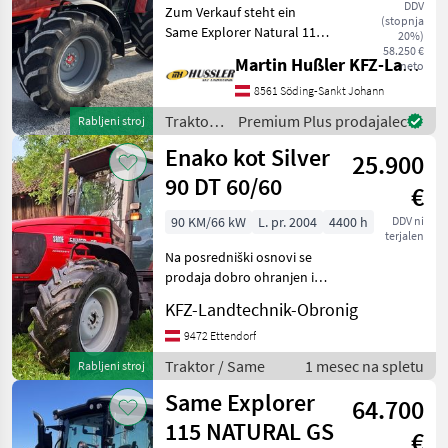
DDV
Zum Verkauf steht ein
(stopnja
Same Explorer Natural 115
20%)
Neuheit! • FarMotion 45
58.250 €
Martin Hußler KFZ-Landtechnik
neto
Motor • 40km/h mit
reduzierter Drehzahl •
8561 Söding-Sankt Johann
Verstärke Achsen (HD-
Traktor /
Premium Plus prodajalec
Rabljeni stroj
Vorderachsen) • EHR
Same
Enako kot Silver
25.900
90 DT 60/60
€
90 KM/66 kW
L. pr. 2004
4400 h
DDV ni
terjalen
Na posredniški osnovi se
prodaja dobro ohranjen in
dobro opremljen Silver 90
KFZ-Landtechnik-Obronig
Agroshift s 3-stopenjskim
menjalnikom, EHR,
9472 Ettendorf
FZW+FKH, klimatsko
Traktor / Same
1 mesec na spletu
Rabljeni stroj
napravo in hidravličnim z
Same Explorer
64.700
115 NATURAL GS
€