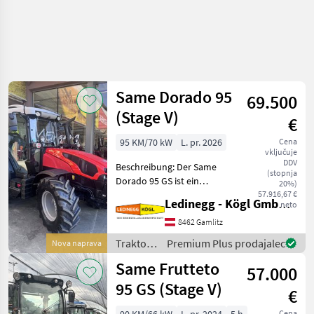
Same Dorado 95
69.500
(Stage V)
€
95 KM/70 kW
L. pr. 2026
Cena
vključuje
DDV
Beschreibung: Der Same
(stopnja
Dorado 95 GS ist ein
20%)
leistungsstarker und
57.916,67 €
Ledinegg - Kögl GmbH - Obst- und Weinbautechnik
neto
komfortabler
Standardtraktor für den
8462 Gamlitz
universellen Einsatz in
Traktor /
Premium Plus prodajalec
Nova naprava
Landwirtschaft und
Same
Same Frutteto
Kommunalbereich. Mi
57.000
95 GS (Stage V)
€
Cena