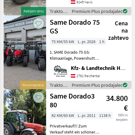
Traktor der Marke Same,
6145 Navis
Modell Explorer III 90 DT E3,
Traktor /
Premium Plus prodajalec
Rabljeni stroj
aus dem B
Same
Same Dorado 75
Cena
GS
na
zahtevo
75 KM/55 kW
L. pr. 2026
1 h
1. SAME Dorado 75 GS:
Klimaanlage, Powershuttle,
3-fach Lastschaltung,
Kfz- & Landtechnik Heher GmbH
Powerclutch, 40 km/h bei
reduzierter Drehzahl,
2761 Reichental
Fronthubwerk,
Traktor /
Premium Plus prodajalec
Nova naprava
Frontzapfwelle,
Same
Same Dorado3
Druckluftanlage,
34.800
80
€
82 KM/60 kW
L. pr. 2011
1138 h
DDV ni
terjalen
Privatverkauf!!! Zum
Verkauf steht ein schöner