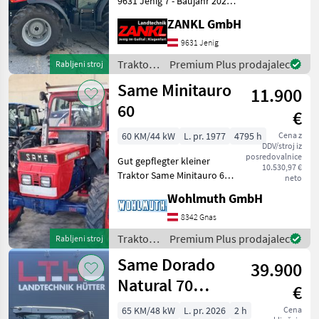
9631 Jenig 7 - Baujahr 2020
John Deere
- erst ca. 5 Betriebsstunden
ZANKL GmbH
- 4-Zylindermotor -
Fendt
Syncrongetriebe - mech.
9631 Jenig
Wendeschaltung - Lüftung
Traktor /
Premium Plus prodajalec
Rabljeni stroj
New Holland
&
Same
Same Minitauro
11.900
Steyr
60
€
Claas
60 KM/44 kW
L. pr. 1977
4795 h
Cena z
DDV/stroj iz
posredovalnice
Prikaži
Gut gepflegter kleiner
10.530,97 €
vse
Traktor Same Minitauro 60
neto
(48)
DT Allrad, Bj.1977, 4793
Wohlmuth GmbH
Bstd. 25 km/h Pickerlfrei
MODEL
Paragraph §57a pogon:
8342 Gnas
štirikolesni pogon, ,
Traktor /
Premium Plus prodajalec
Rabljeni stroj
platforma: kabina, najve
Same
Same Dorado
39.900
Dorado
Natural 70
75
€
(Stage
(Stage V)
V)
65 KM/48 kW
L. pr. 2026
2 h
Cena