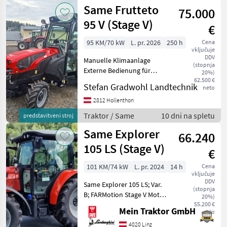
Same
Same Frutteto
75.000
95 V (Stage V)
€
95 KM/70 kW
L. pr. 2026
250 h
Cena
vključuje
DDV
Manuelle Klimaanlage
(stopnja
Externe Bedienung für
20%)
Heckkraftheber und
62.500 €
Stefan Gradwohl Landtechnik
neto
Zapfwelle am linken
Heckkotflügel OVERSPEED-
2812 Hollenthon
Getriebe, ausgelegt für 50
Traktor / Same
10 dni na spletu
predstavitveni stroj
km/h, begrenzt auf 40
Same Explorer
km/h. H
66.240
105 LS (Stage V)
€
101 KM/74 kW
L. pr. 2024
14 h
Cena
vključuje
DDV
Same Explorer 105 LS; Var.
(stopnja
B; FARMotion Stage V Motor.
20%)
Common Rail System. 4
55.200 €
Mein Traktor GmbH
neto
Zylinder. Hubraum 3849
cm³. T Nenndrehzahl 2200
4020 Linz