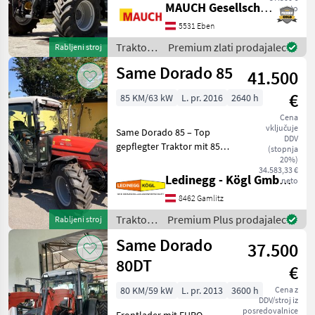
sprednjim priključnim
MAUCH Gesellschaft m.b.H. & Co.KG, Eben
neto
gredom, zračnimi zavorami,
5531 Eben
3 krmilnimi enotami,
pnevmatikam
Traktor /
Premium zlati prodajalec
Rabljeni stroj
Same
Same Dorado 85
41.500
€
85 KM/63 kW
L. pr. 2016
2640 h
Cena
vključuje
Same Dorado 85 – Top
DDV
gepflegter Traktor mit 85
(stopnja
PS, synchronisiertem
20%)
34.583,33 €
Wendegetriebe und ideal
Ledinegg - Kögl GmbH - Obst- und Weinbautechnik
neto
für Grünland Beschreibung:
8462 Gamlitz
Der Same Dorado 85 aus
dem Baujahr 2016 is
Traktor /
Premium Plus prodajalec
Rabljeni stroj
Same
Same Dorado
37.500
80DT
€
80 KM/59 kW
L. pr. 2013
3600 h
Cena z
DDV/stroj iz
posredovalnice
Frontlader mit EURO