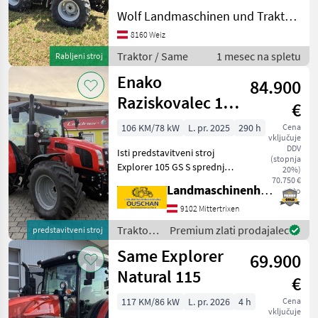
und gut Ausgestatteter
Wolf Landmaschinen und Traktorhandel
Same mit nur 1.138
Stunden! 82 PS! 4 Rad
8160 Weiz
Bremse! Fronthydraulik!
Traktor / Same
1 mesec na spletu
Rabljeni stroj
Vollhydraulischer Stoll F
Enako
84.900
Raziskovalec 105
€
(stopnja V)
106 KM/78 kW
L. pr. 2025
290 h
Cena
vključuje
DDV
Isti predstavitveni stroj
(stopnja
Explorer 105 GS S sprednjim
20%)
podvozjem Hauer s
70.750 €
Landmaschinenhandel Ouschan Anton
neto
stransko ojačitvijo
Pnevmatike 540/65R34 in
9102 Mittertrixen
480/65R24 Udobna kabina s
Traktor /
Premium zlati prodajalec
predstavitveni stroj
klimatsko napravo Z
Same
Same Explorer
69.900
Natural 115
€
117 KM/86 kW
L. pr. 2026
4 h
Cena
vključuje