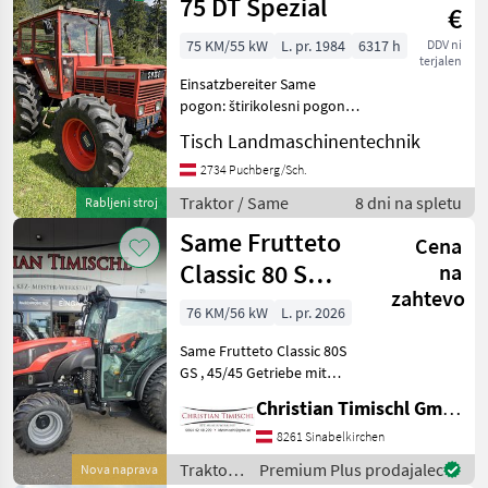
75 DT Spezial
€
75 KM/55 kW
L. pr. 1984
6317 h
DDV ni
terjalen
Einsatzbereiter Same
pogon: štirikolesni pogon, ,
platforma: kabina, število
Tisch Landmaschinentechnik
vrtljajev kardanske gredi:
540/1000, največja hitrost v
2734 Puchberg/Sch.
km/h: 30, Zgornja povezava
Traktor / Same
8 dni na spletu
Rabljeni stroj
zadaj: meh
Same Frutteto
Cena
Classic 80 S
na
zahtevo
(Stage V)
76 KM/56 kW
L. pr. 2026
Same Frutteto Classic 80S
GS , 45/45 Getriebe mit
Kriechgang , 3 fach
Christian Timischl GmbH
Lastschaltung inkl.
Powershuttle und Stop&Go
8261 Sinabelkirchen
Funktion, Allradautomatik,
Traktor /
Premium Plus prodajalec
Nova naprava
hydraulische Hubstreb