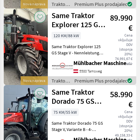
Stage V - homologierte
Traktor /
Premium Plus prodajalec
Nova naprava
Leistung 90PS/
Same
Same Traktor
89.990
Explorer 125 GS
€
Stage V
120 KM/88 kW
Cena
vključuje
DDV
Same Traktor Explorer 125
(stopnja
GS Stage V - Nennleistung
20%)
120PS Stage V - 4-Zylinder
74.991,67 €
Mühlbacher Maschinen GmbH
neto
Motor - Lenksäule schwenk-
und teleskopierbar -
5580 Tamsweg
Automatik-Sicherheitsgurt
Traktor /
Premium Plus prodajalec
Nova naprava
für F
Same
Same Traktor
58.990
Dorado 75 GS
€
Stage V
75 KM/55 kW
Cena
vključuje
DDV
Same Traktor Dorado 75 GS
(stopnja
Stage V, Variante B - 4-
20%)
Zylinder Motor Stage V
49.158,33 €
Mühlbacher Maschinen GmbH
neto