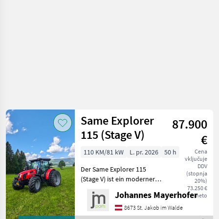
Same Explorer
87.900
115 (Stage V)
€
110 KM/81 kW
L. pr. 2026
50 h
Cena
vključuje
DDV
Der Same Explorer 115
(stopnja
(Stage V) ist ein moderner
20%)
Standardtraktor, der sich
73.250 €
Johannes Mayerhofer
neto
durch seine Leistungsstärke
und Vielseitigkeit
8673 St. Jakob im Walde
auszeichnet. Mit einer