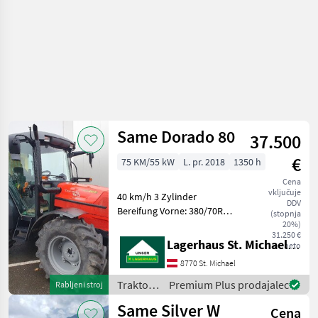
Same Dorado 80
37.500
€
75 KM/55 kW
L. pr. 2018
1350 h
Cena
vključuje
40 km/h 3 Zylinder
DDV
Bereifung Vorne: 380/70R20
(stopnja
70% Bereifung Hinten:
20%)
31.250 €
480/70R30 70% Getriebe
Lagerhaus St. Michael ob Leoben eGen
neto
30/15 mechanisch
8770 St. Michael
Steuergeräte 2 DW hinten
Fronthydraulik Hydrac
Traktor /
Premium Plus prodajalec
Rabljeni stroj
Same
Same Silver W
Cena