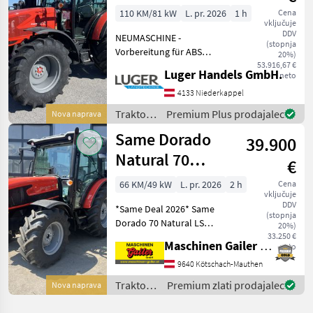
110 KM/81 kW
L. pr. 2026
1 h
Cena
vključuje
DDV
NEUMASCHINE -
(stopnja
Vorbereitung für ABS
20%)
Steckdose - Kraftstofftank
53.916,67 €
Luger Handels GmbH.
neto
145 Liter, AdBluetank 10
Liter - Powershuttle (Stop &
4133 Niederkappel
Go System) - Lüfterrad mit
Traktor /
Premium Plus prodajalec
Nova naprava
VISCO Kupplung
Same
Same Dorado
39.900
Natural 70
€
(stopnja V)
66 KM/49 kW
L. pr. 2026
2 h
Cena
vključuje
DDV
*Same Deal 2026* Same
(stopnja
Dorado 70 Natural LS
20%)
OSNOVNA OPREMA: - Motor
33.250 €
Maschinen Gailer GmbH
neto
FARMotion 35 Stage V s
turbopolnilnikom in
9640 Kötschach-Mauthen
hlajenjem polnilnega zraka
Traktor /
Premium zlati prodajalec
Nova naprava
- 65 PS - 3 valji - delovn
Same