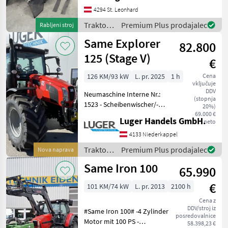
Anhängekupplung,
4294 St. Leonhard
Schnellkuppler, neue
Reifen, höchstzulässiges
Traktor /
Premium Plus prodajalec
Rabljeni stroj
Gesamtgewicht 350
Same
Same Explorer
82.800
125 (Stage V)
€
126 KM/93 kW
L. pr. 2025
1 h
Cena
vključuje
DDV
Neumaschine Interne Nr.:
(stopnja
1523 - Scheibenwischer/-
20%)
waschanlage hinten -
69.000 €
Luger Handels GmbH.
neto
Teleskopierbare
Aussenspiegel -
4133 Niederkappel
Kraftstofftank 145 Liter,
Traktor /
Premium Plus prodajalec
Nova naprava
AdBluetank 10 Liter - 40
Same
Same Iron 100
km/h
65.990
€
101 KM/74 kW
L. pr. 2013
2100 h
Cena z
DDV/stroj iz
#Same Iron 100# -4 Zylinder
posredovalnice
Motor mit 100 PS -
58.398,23 €