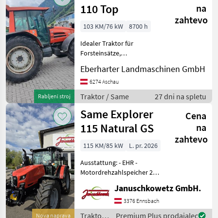
110 Top
na
zahtevo
103 KM/76 kW
8700 h
Idealer Traktor für
Forsteinsätze,
fronthydraulik,
Eberharter Landmaschinen GmbH
frontzapfwelle,
lastschaltgetriebe, ... sofrot
6274 Aschau
einsatzfähig, optische
Traktor / Same
27 dni na spletu
Rabljeni stroj
mängel pogon: štirikolesni
Same Explorer
pogon, 4-kolesne z
Cena
115 Natural GS
na
zahtevo
115 KM/85 kW
L. pr. 2026
Ausstattung: - EHR -
Motordrehzahlspeicher 2x -
Händyhalter - USB
Januschkowetz GmbH.
Ladeanschluss -
Beifahrersitz -
3376 Ennsbach
Kraftsstofftank 145l + 10l
Traktor /
Premium Plus prodajalec
Nova naprava