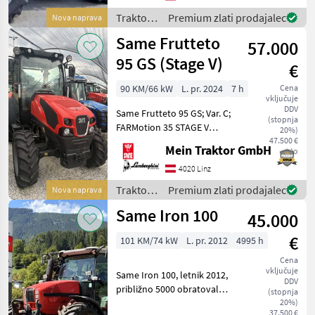
U/Min. Homologierte
Traktor /
Premium zlati prodajalec
Nova naprava
Leistung (ECE R 120)
Same
Same Frutteto
57.000
95 GS (Stage V)
€
90 KM/66 kW
L. pr. 2024
7 h
Cena
vključuje
DDV
Same Frutteto 95 GS; Var. C;
(stopnja
FARMotion 35 STAGE V
20%)
Motor. Common Rail
47.500 €
Mein Traktor GmbH
neto
System. 4 Zylinder.
Hubraum: 3849 cm³.
4020 Linz
Nenndrehzahl: 2200 U/min.
Traktor /
Premium zlati prodajalec
Nova naprava
Homologierte Leistung (ECE
Same
Same Iron 100
R 12
45.000
€
101 KM/74 kW
L. pr. 2012
4995 h
Cena
vključuje
Same Iron 100, letnik 2012,
DDV
približno 5000 obratovalnih
(stopnja
ur, s sprednjo hidravliko +
20%)
37.500 €