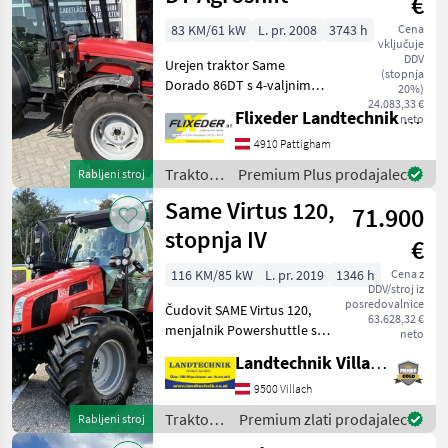
€
60
83 KM/61 kW
L. pr. 2008
3743 h
Cena
DT
vključuje
LK
DDV
Urejen traktor Same
(stopnja
Corsaro
Dorado 86DT s 4-valjnim
20%)
70 DT
motorjem S sprednjim
24.083,33 €
Flixeder Landtechnik GmbH
neto
Pokaži
dvigalom Steplinger S
vse
hidravličnim zavorniškim
4910 Pattigham
ventilom S konzolo za
Traktor /
Premium Plus prodajalec
Rabljeni stroj
MARKETPLACE
sprednji nakladalnik
Same
Same Virtus 120,
Hydrak
71.900
Ponudbe
Mali
Marketplace
stopnja IV
trgovcev
oglasi
€
116 KM/85 kW
L. pr. 2019
1346 h
Cena z
DDV/stroj iz
posredovalnice
Čudovit SAME Virtus 120,
63.628,32 €
menjalnik Powershuttle s
neto
hitrostjo 40 km/h, s 3-
Landtechnik Villach GmbH
stopenjskim prestavljanjem
pod obremenitvijo 30/30 in
9500 Villach
funkcijo Stop & Go, udobna
Traktor /
Premium zlati prodajalec
Rabljeni stroj
kabina z zr
Same