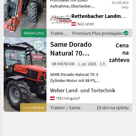
33.185,84 €
Aufnahme, Oberlenker
neto
hinten, Anhängekupplung,
Rettenbacher Landmaschinen
3 Steuergeräte DW, Luftsitz,
Heckscheibenwischer,
5421 Adnet
pogon: štirikolesni pogon, ,
Traktor /
Premium Plus prodajalec
Rabljeni stroj
platforma: kabina, štev
Same
Same Dorado
Cena
Natural 70
na
zahtevo
(Stage V)
68 KM/50 kW
L. pr. 2026
1 h
SAME Dorado Natural 70: 3
Zylinder-Motor mit 68 PS,
kein AdBlue, Allrad, 15x15
Weber Land- und Tortechnik
Wendegetriebe - 40 km/h,
Zapfwelle: 540/750, 2 dw
7563 Königsdorf
Steuergeräte,
Traktor / Same
19 dni na spletu
Nova naprava
Plattformkabine, Weitw