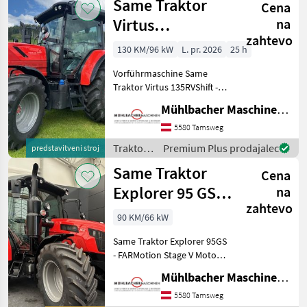
Same Traktor
Cena
Virtus
na
zahtevo
135RVShift
130 KM/96 kW
L. pr. 2026
25 h
Vorführmaschine
Vorführmaschine Same
Traktor Virtus 135RVShift -
FARMotion 4-Zylinder Stage
Mühlbacher Maschinen GmbH
V Motor - Nennleistung
130PS/95, 6kW - Lenksäule
5580 Tamsweg
schwenk- und
Traktor /
Premium Plus prodajalec
predstavitveni stroj
teleskopierbar - Auto
Same
Same Traktor
Cena
Explorer 95 GS
na
zahtevo
Stage V
90 KM/66 kW
Same Traktor Explorer 95GS
- FARMotion Stage V Motor
Common Rail System - 4-
Mühlbacher Maschinen GmbH
Zylinder, Hubraum
3849cm³, Turbo Intercooler
5580 Tamsweg