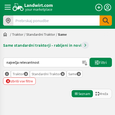
Prebrskaj ponudbe
/
Traktor
/
Standardni Traktor
/
Same
Same standardni traktorji - rabljeni in novi
Tako je razvrščeno na Landwirt.com
Filtri
x
x
x
x
Traktor
Standardni Traktor
Same
x
Izbriši vse filtre
Seznam
Mreža