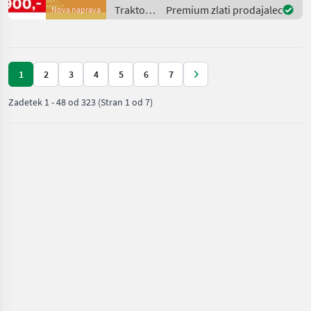
PS - 4 Zylinder - Hubraum:
Traktor /
Premium zlati prodajalec
Nova naprava
3849 cm³ - Manue
Same
1
2
3
4
5
6
7
Zadetek
1
-
48
od
323
(Stran 1 od 7)