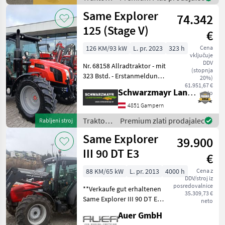
AdBlue - Allrad + Different
Same
Same Explorer
74.342
125 (Stage V)
€
126 KM/93 kW
L. pr. 2023
323 h
Cena
vključuje
DDV
Nr. 68158 Allradtraktor - mit
(stopnja
323 Bstd. - Erstanmeldung
20%)
am 24.11.2023 - mit 3 DW
61.951,67 €
Schwarzmayr Landtechnik GmbH - Gampern
neto
Hecksteuergeräten - mit 2
DW Mittensteuergeräten
4851 Gampern
mit Kreuzhebelbedienung -
Traktor /
Premium zlati prodajalec
Rabljeni stroj
Same
Same Explorer
39.900
III 90 DT E3
€
88 KM/65 kW
L. pr. 2013
4000 h
Cena z
DDV/stroj iz
posredovalnice
**Verkaufe gut erhaltenen
35.309,73 €
Same Explorer III 90 DT E3
neto
Traktor** Ich biete einen
Auer GmbH
gepflegten Standard-