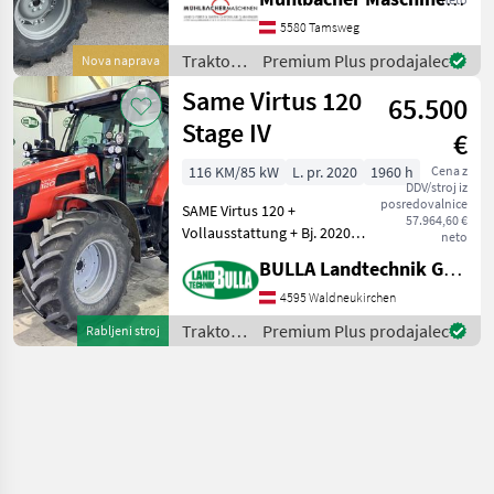
75PS - Lenksäule schwenk-
und teleskopierbar -
5580 Tamsweg
Automatik-Sicherheitsgurt
Traktor /
Premium Plus prodajalec
Nova naprava
für Fahrersitz
Same
Same Virtus 120
65.500
Stage IV
€
116 KM/85 kW
L. pr. 2020
1960 h
Cena z
DDV/stroj iz
posredovalnice
SAME Virtus 120 +
57.964,60 €
Vollausstattung + Bj. 2020 +
neto
1960 h + 30/30 Gang
BULLA Landtechnik GmbH
Getriebe + Power Shuttle
einstellbar + 3-fach
4595 Waldneukirchen
Lastschaltung + 4-fach
Traktor /
Premium Plus prodajalec
Rabljeni stroj
Zapfwelle + Fronthubw
Same