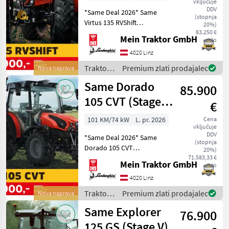
vključuje
DDV
*Same Deal 2026* Same
(stopnja
Virtus 135 RVShift
20%)
GRUNDAUSSTATTUNG: -
83.250 €
Mein Traktor GmbH
neto
FARMotion 45 Stage V Motor
- Nennleistung: 130 PS - 4
4020 Linz
Zylinder - Hubraum: 3849
Traktor /
Premium zlati prodajalec
Nova naprava
cm³ - Elektrohydr
Same
Same Dorado
85.900
105 CVT (Stage
€
V)
101 KM/74 kW
L. pr. 2026
Cena
vključuje
DDV
*Same Deal 2026* Same
(stopnja
Dorado 105 CVT
20%)
GRUNDAUSSTATTUNG: -
71.583,33 €
Mein Traktor GmbH
neto
FARMotion 45 STAGE V
Motor - Nennleistung: 101
4020 Linz
PS - 4 Zylinder - Hubraum:
Traktor /
Premium zlati prodajalec
Nova naprava
3849 cm³ - Comfort Parkbre
Same
Same Explorer
76.900
125 GS (Stage V)