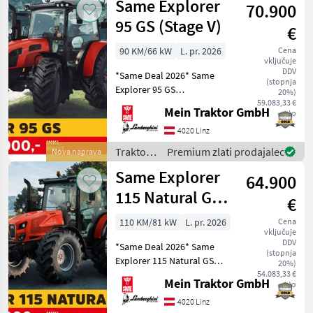
Same Explorer
70.900
95 GS (Stage V)
€
90 KM/66 kW
L. pr. 2026
Cena
vključuje
DDV
*Same Deal 2026* Same
(stopnja
Explorer 95 GS
20%)
GRUNDAUSSATTUNG: -
59.083,33 €
Mein Traktor GmbH
neto
FARMotion Stage V Motor -
Nennleistung: 90 PS - 4
4020 Linz
Zylinder - Hubraum: 3849
Traktor /
Premium zlati prodajalec
Nova naprava
cm³ - Felgen vorne und hin
Same
Same Explorer
64.900
115 Natural GS
€
(Stage V)
110 KM/81 kW
L. pr. 2026
Cena
vključuje
DDV
*Same Deal 2026* Same
(stopnja
Explorer 115 Natural GS
20%)
GRUNDAUSSTATTUNG: -
54.083,33 €
Mein Traktor GmbH
neto
FARMmotion 45 Stage V
Motor - Nennleistung: 110
4020 Linz