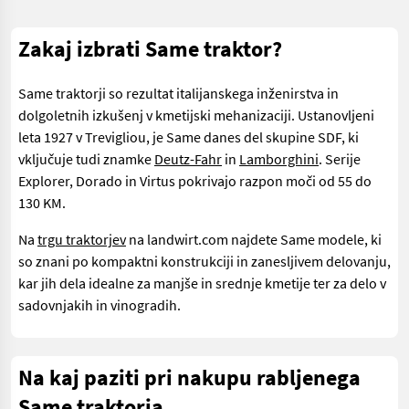
Zakaj izbrati Same traktor?
Same traktorji so rezultat italijanskega inženirstva in
dolgoletnih izkušenj v kmetijski mehanizaciji. Ustanovljeni
leta 1927 v Trevigliou, je Same danes del skupine SDF, ki
vključuje tudi znamke
Deutz-Fahr
in
Lamborghini
. Serije
Explorer, Dorado in Virtus pokrivajo razpon moči od 55 do
130 KM.
Na
trgu traktorjev
na landwirt.com najdete Same modele, ki
so znani po kompaktni konstrukciji in zanesljivem delovanju,
kar jih dela idealne za manjše in srednje kmetije ter za delo v
sadovnjakih in vinogradih.
Na kaj paziti pri nakupu rabljenega
Same traktorja