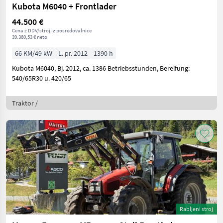
Kubota M6040 + Frontlader
44.500 €
Cena z DDV/stroj iz posredovalnice
39.380,53 € neto
66 KM/49 kW
L. pr. 2012
1390 h
Kubota M6040, Bj. 2012, ca. 1386 Betriebsstunden, Bereifung:
540/65R30 u. 420/65
Traktor /
Rabljeni stroj