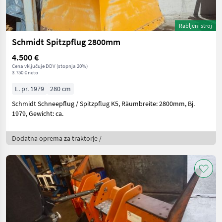
Rabljeni stroj
Schmidt Spitzpflug 2800mm
4.500 €
Cena vključuje DDV (stopnja 20%)
3.750 € neto
L. pr. 1979
280 cm
Schmidt Schneepflug / Spitzpflug K5, Räumbreite: 2800mm, Bj.
1979, Gewicht: ca.
Dodatna oprema za traktorje /