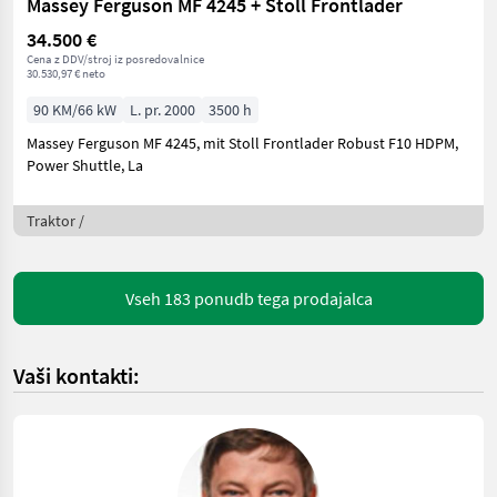
Massey Ferguson MF 4245 + Stoll Frontlader
34.500 €
Cena z DDV/stroj iz posredovalnice
30.530,97 € neto
90 KM/66 kW
L. pr. 2000
3500 h
Massey Ferguson MF 4245, mit Stoll Frontlader Robust F10 HDPM,
Power Shuttle, La
Traktor /
Vseh 183 ponudb tega prodajalca
Vaši kontakti: