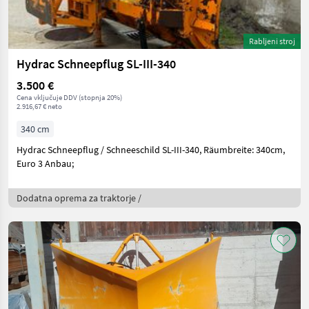
Rabljeni stroj
Hydrac Schneepflug SL-III-340
3.500 €
Cena vključuje DDV (stopnja 20%)
2.916,67 € neto
340 cm
Hydrac Schneepflug / Schneeschild SL-III-340, Räumbreite: 340cm,
Euro 3 Anbau;
Dodatna oprema za traktorje /