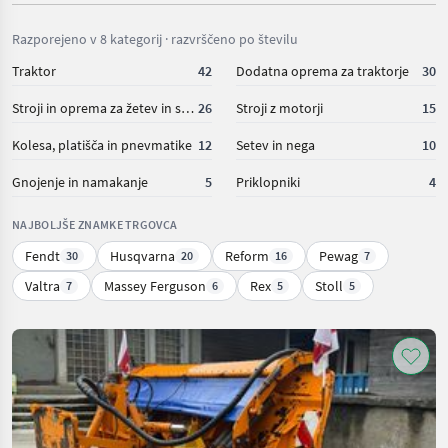
Razporejeno v 8 kategorij · razvrščeno po številu
Traktor
42
Dodatna oprema za traktorje
30
Stroji in oprema za žetev in spravilo
26
Stroji z motorji
15
Kolesa, platišča in pnevmatike
12
Setev in nega
10
Gnojenje in namakanje
5
Priklopniki
4
NAJBOLJŠE ZNAMKE TRGOVCA
Fendt
Husqvarna
Reform
Pewag
30
20
16
7
Valtra
Massey Ferguson
Rex
Stoll
7
6
5
5