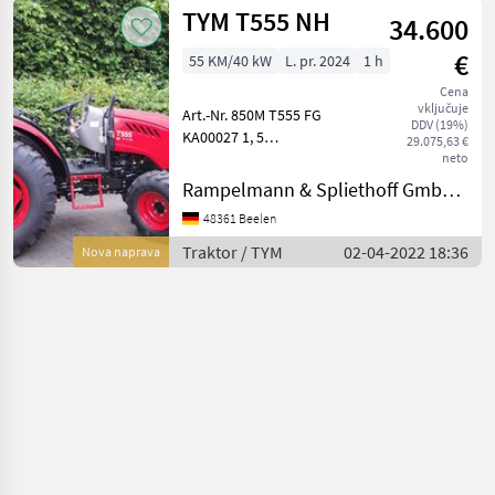
TYM T555 NH
34.600
€
55 KM/40 kW
L. pr. 2024
1 h
Cena
vključuje
Art.-Nr. 850M T555 FG
DDV (19%)
KA00027 1, 5
29.075,63 €
Betriebsstunden bestehend
neto
aus: Tym T-555NH Allrad
Rampelmann & Spliethoff GmbH & Co.KG
Dieseltraktor mit Hydrostat
48361 Beelen
Antrieb Sparsamer,
laufruhiger,
Traktor / TYM
02-04-2022 18:36
Nova naprava
wassergekühlter 4