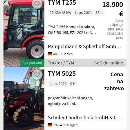
TYM T255
18.900
€
25 KM/18 kW
L. pr. 2021
85 h
Cena
vključuje
TYM T-255 Kompakttraktor,
DDV (19%)
WAF-RS-195, EZL 2021 mit
15.882,35 €
ca. 85 Betriebsstunden, mit
neto
Kabine und Heizung, 25 PS,
Rampelmann & Spliethoff GmbH & Co.KG
3 Zylinder Dieselmotor, R4-
48361 Beelen
Industriebereifung,
Fronthydrau
Traktor / TYM
Še 5 dni online
Rabljeni stroj
TYM 5025
Cena
na
L. pr. 2023
9 h
zahtevo
pogon: štirikolesni pogon,
ogrodje za čelni
nakladalnik, prednji
nakladalec Traktor
Schuler Landtechnik GmbH & CO KG
Standardni traktor
79274 St. Märgen