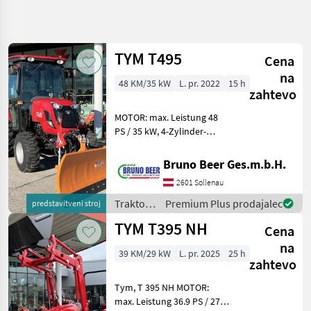
Natančnejše
iskanje
TYM T495
Cena
Kategorija
Država
Filtri
4
na
48 KM/35 kW
L. pr. 2022
15 h
zahtevo
Prikaži 18
TRENUTNA
Ponastavi
MOTOR: max. Leistung 48
POT
rezultatov
PS / 35 kW, 4-Zylinder-
Kmetijska
Dieselmotor, 2286 cm³,
tehnika
Nenndrehzahl 2600 U/min;
Bruno Beer Ges.m.b.H.
Traktor
Abgasstufe 5; ANTRIEB:
2601 Sollenau
Shuttle-Wendegetriebe mit
Standardni
Traktor
8 Vorwärts- un
Traktor /
Premium Plus prodajalec
predstavitveni stroj
TYM
Tym
TYM T395 NH
Cena
na
IZBERITE
39 KM/29 kW
L. pr. 2025
25 h
KATEGORIJO
zahtevo
TYM
Tym, T 395 NH MOTOR:
max. Leistung 36.9 PS / 27.5