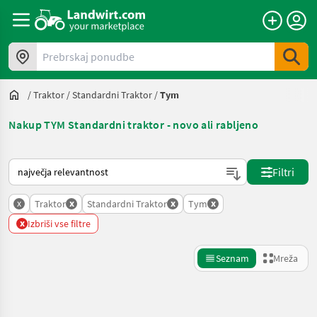
Prebrskaj ponudbe
/
Traktor
/
Standardni Traktor
/
Tym
Nakup TYM Standardni traktor - novo ali rabljeno
Tako je razvrščeno na Landwirt.com
Filtri
x
x
x
x
Traktor
Standardni Traktor
Tym
x
Izbriši vse filtre
Seznam
Mreža