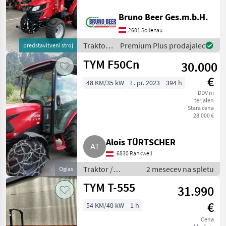
kW, umweltfreundlicher
John Deere
Dieselmotor, Yanmar, 3
Bruno Beer Ges.m.b.H.
Zylinder, 1642 cmü;
Fendt
2601 Sollenau
Abgasstufe 5; ANTRIEB:
stufenloses Hydro
Traktor /
Premium Plus prodajalec
predstavitveni stroj
New Holland
TYM
TYM F50Cn
30.000
Steyr
€
48 KM/35 kW
L. pr. 2023
394 h
DDV ni
Claas
terjalen
Stara cena
Prikaži
28.000 €
vse
(48)
Alois TÜRTSCHER
MODEL
6830 Rankweil
Traktor /
2 mesecev na spletu
Oglas
Standardni
TYM T-555
31.990
traktor
T265
NH
€
54 KM/40 kW
1 h
Cena
MARKETPLACE