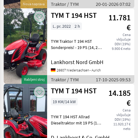
Traktor / TYM
20-01-2026 07:02
Nova naprava
TYM T 194 HST
11.781
€
L. pr. 2022
2 h
Cena
vključuje
TYM Traktor T 194 HST
DDV (19%)
Sonderpreis! - 19 PS (14, 2
9.900 € neto
kw) - 3 Zylinder Yanmar
Motor, wassergekühlt -
Lankhorst Nord GmbH
Hydrostatgetriebe 2-stufig -
26607 Niedersachsen - Aurich
Servolenkung mit
Gleichlaufzylinder - Mi
Traktor / TYM
17-10-2025 09:53
Rabljeni stroj
TYM T 194 HST
14.185
€
19 KM/14 kW
Cena
vključuje
TYM T 194 HST Allrad
DDV (19%)
Dieseltraktor mit 19 PS (14,
11.920,17 €
2 kw) - 3 Zylinder Yanmar
neto
Motor, wassergekühlt -
D. Lankhorst & Co. GmbH