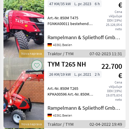
€
47 KM/35 kW
L. pr. 2023
6 h
Cena
vključuje
Art.-Nr. 850M T475
DDV (19%)
FGNKA00011 bestehend
25.126,05 €
aus: Tym T475 Allrad
neto
Dieseltraktor mit 3 stufigem
Rampelmann & Spliethoff GmbH & Co.KG
Hydrostatgetriebe
48361 Beelen
Sparsamer, laufruhiger,
wassergekühlter 4‐Zylinder
Traktor / TYM
07-02-2023 11:31
Nova naprava
Mo
TYM T265 NH
22.700
€
26 KM/19 kW
L. pr. 2021
2 h
Cena
vključuje
Art.-Nr. 850M T265
DDV (19%)
KPKA00596 Art.-Nr. 850M
19.075,63 €
T265 KPKA00601 Tym T 265
neto
HST mit Tym TX 2000SL-E
Rampelmann & Spliethoff GmbH & Co.KG
Frontlader 3-Zylinder TYM-
48361 Beelen
Motor mit 26PS (19, 1kW) 2-
Stufiges Hydros
Traktor / TYM
02-04-2022 19:49
Nova naprava