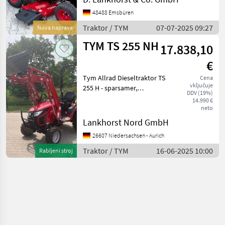
Hydrostatgetriebe 2-stufig -
48488 Emsbüren
Servolenkung mit
Gleichlaufzylinder
Traktor / TYM
07-07-2025 09:27
Nova naprava
TYM TS 255 NH
17.838,10
€
Tym Allrad Dieseltraktor TS
Cena
vključuje
255 H - sparsamer,
DDV (19%)
laufruhiger,
14.990 €
wassergekühlter - 3-
neto
Zylinder Yanmar Motor mit
Lankhorst Nord GmbH
1.116 cmü Hubraum -
26607 Niedersachsen - Aurich
25PS/18, 4kW - 2 Stufen HST
Getriebe ink
Traktor / TYM
16-06-2025 10:00
Rabljeni stroj