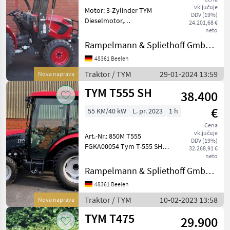
vključuje
Motor: 3-Zylinder TYM
DDV (19%)
Dieselmotor,
24.201,68 €
wassergekühlt, EU Stage V,
neto
26 kW / 35 PS Nennleistung
Rampelmann & Spliethoff GmbH & Co.KG
nach ECE R 120 bei 2.600
48361 Beelen
U/min, Hubraum 1.714cm³,
Getriebe: 3-stufiger Hy
Traktor / TYM
29-01-2024 13:59
Nova naprava
TYM T555 SH
38.400
€
55 KM/40 kW
L. pr. 2023
1 h
Cena
vključuje
Art.-Nr.: 850M T555
DDV (19%)
FGKA00054 Tym T-555 SH
32.268,91 €
Allrad Dieseltraktor mit
neto
Komfortkabine mit 3 Stufen
Rampelmann & Spliethoff GmbH & Co.KG
HST Getriebe sparsamer,
48361 Beelen
laufruhiger,
wassergekühlter 4-Zylinder
Traktor / TYM
10-02-2023 13:58
Nova naprava
Y
TYM T475
29.900