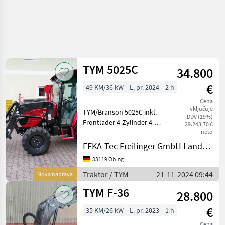
TYM 5025C
34.800
€
49 KM/36 kW
L. pr. 2024
2 h
Cena
vključuje
TYM/Branson 5025C inkl.
DDV (19%)
Frontlader 4-Zylinder 4-
29.243,70 €
Takt Diesel Motor 48, 9 PS
neto
Drehzahl: 2600 U/min
EFKA-Tec Freilinger GmbH Landmaschinen
Hubraum: 2287 ccm Wende-
83119 Obing
Schaltgetriebe,
synchronisiert Gänge: vo
Traktor / TYM
21-11-2024 09:44
Nova naprava
TYM F-36
28.800
€
35 KM/26 kW
L. pr. 2023
1 h
Cena