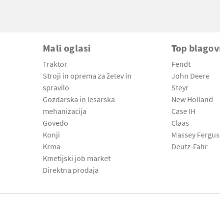
Mali oglasi
Top blago
Traktor
Fendt
Stroji in oprema za žetev in
John Deere
spravilo
Steyr
Gozdarska in lesarska
New Holland
mehanizacija
Case IH
Govedo
Claas
Konji
Massey Fergu
Krma
Deutz-Fahr
Kmetijski job market
Direktna prodaja