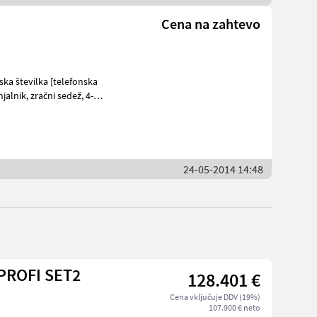
Cena na zahtevo
ka številka [telefonska
alnik, zračni sedež, 4-
24-05-2014 14:48
PROFI SET2
128.401 €
Cena vključuje DDV (19%)
107.900 € neto