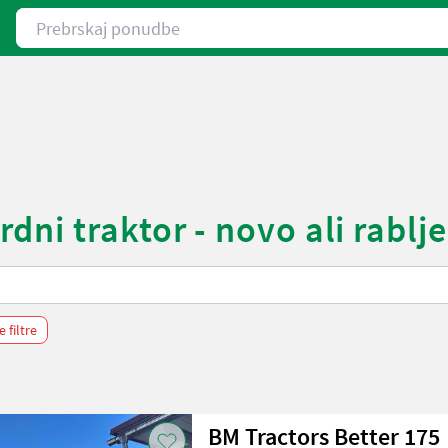
Prebrskaj ponudbe
ni traktor - novo ali rablj
e filtre
BM Tractors Better 175