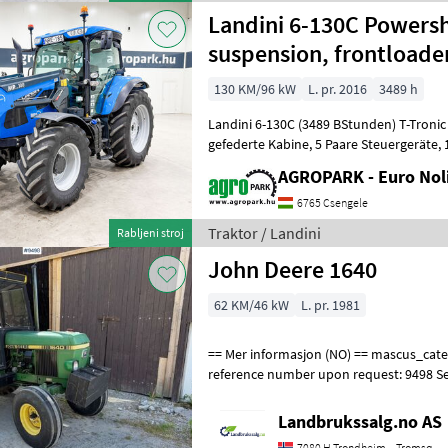
Landini 6-130C Powersh
suspension, frontloader
130 KM/96 kW
L. pr. 2016
3489 h
Landini 6-130C (3489 BStunden) T-Tronic 36/12 4
gefederte Kabine, 5 Paare Steuergeräte, 1+2 Linienbremse, Michelin-
Reifen, Klimaanlage Baujahr: 2
AGROPARK - Euro Noli
6765 Csengele
Traktor / Landini
Rabljeni stroj
John Deere 1640
62 KM/46 kW
L. pr. 1981
== Mer informasjon (NO) == mascus_category: tractors Please provide
reference number upon request: 9498 S
for more images Specification
Landbrukssalg.no AS
7080 H Trondheim – Tromsø