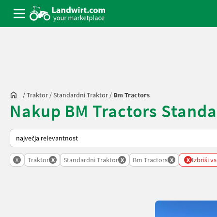
/
Traktor
/
Standardni Traktor
/
Bm Tractors
Nakup BM Tractors Standard
Tako je razvrščeno na Landwirt.com
x
x
x
x
x
Traktor
Standardni Traktor
Bm Tractors
Izbriši vs