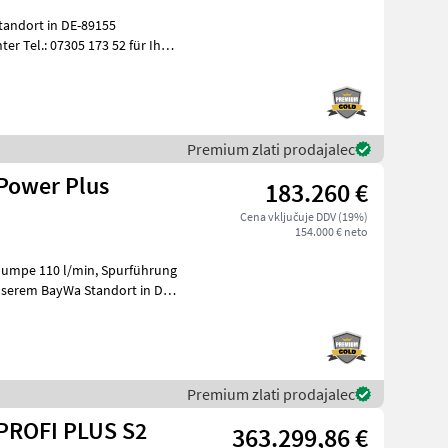
tandort in DE-89155
er Tel.: 07305 173 52 für Ihre
Premium zlati prodajalec
Power Plus
183.260 €
Cena vključuje DDV (19%)
154.000 € neto
Premium zlati prodajalec
PROFI PLUS S2
363.299,86 €