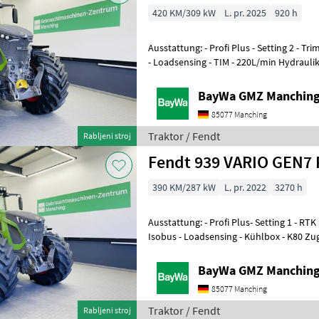
420 KM/309 kW
L. pr. 2025
920 h
Ausstattung: - Profi Plus - Setting 2 - T
- Loadsensing - TIM - 220L/min Hydraul
(Lage)- Frontzapfwelle- 1x Dw
BayWa GMZ Manchin
85077 Manching
Traktor / Fendt
Rabljeni stroj
Fendt 939 VARIO GEN7 
390 KM/287 kW
L. pr. 2022
3270 h
Ausstattung: - Profi Plus- Setting 1 - RTK
Isobus - Loadsensing - Kühlbox - K80 Zu
Hydraulikpumpe 220L/min - 1x DW Ste
BayWa GMZ Manchin
85077 Manching
Traktor / Fendt
Rabljeni stroj