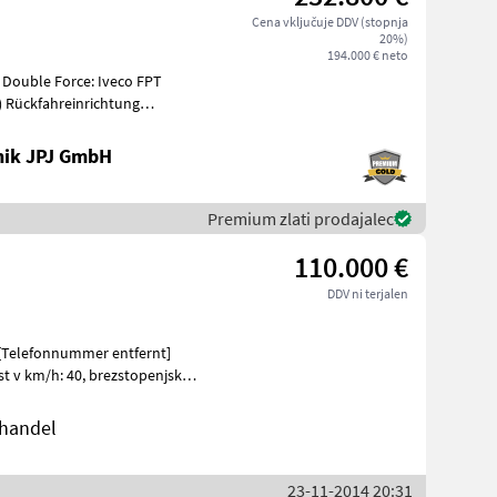
Cena vključuje DDV (stopnja
20%)
194.000 € neto
) Rückfahreinrichtung
nik JPJ GmbH
Premium zlati prodajalec
110.000 €
DDV ni terjalen
st v km/h: 40, brezstopenjski
ohandel
23-11-2014 20:31