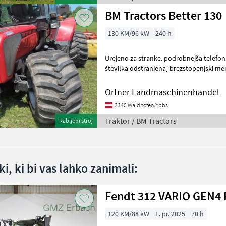
BM Tractors Better 130
130 KM/96 kW
240 h
Urejeno za stranke. podrobnejša telefons
številka odstranjena] brezstopenjski menj
kolesne zavore, breztlačni povratni vod,
Ortner Landmaschinenhandel
3340 Waidhofen/Ybbs
Traktor / BM Tractors
Rabljeni stroj
i, ki bi vas lahko zanimali:
Fendt 312 VARIO GEN4 
120 KM/88 kW
L. pr. 2025
70 h