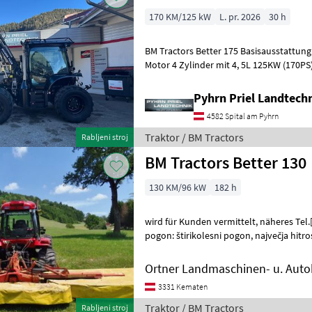
170 KM/125 kW
L. pr. 2026
30 h
BM Tractors Better 175 Basisausstattung Double Force: Iveco FPT
Motor 4 Zylinder mit 4, 5L 125KW (170PS
Pneumatisch verstellbarer S
Pyhrn Priel Landtech
4582 Spital am Pyhrn
Traktor / BM Tractors
Rabljeni stroj
BM Tractors Better 130
130 KM/96 kW
182 h
wird für Kunden vermittelt, näheres Tel.[Telefonnummer entfernt]
pogon: štirikolesni pogon, največja hitro
menjalnik, zračni sedež, 4-kolesn
Ortner Landmaschinen- u. Aut
3331 Kematen
Traktor / BM Tractors
Rabljeni stroj