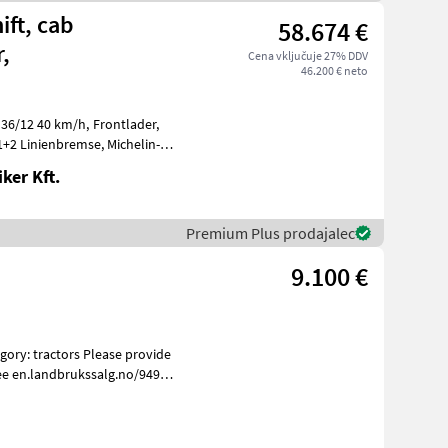
ift, cab
58.674 €
,
Cena vključuje 27% DDV
46.200 € neto
0 km/h, Frontlader,
ker Kft.
Premium Plus prodajalec
9.100 €
ee en.landbrukssalg.no/9498