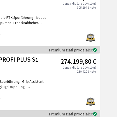
Cena vključuje DDV (19%)
305.294 € neto
rimble RTK Spurführung - Isobus
ikpumpe- Frontkraftheber
g
Premium zlati prodajalec
PROFI PLUS S1
274.199,80 €
Cena vključuje DDV (19%)
230.420 € neto
 Spurführung - Grip Assistent-
gkugelkupplung -
g
Premium zlati prodajalec