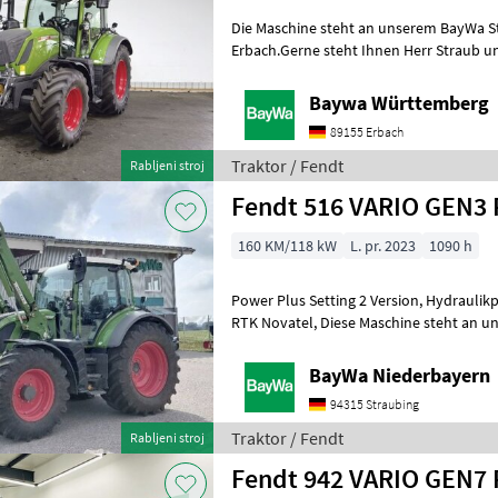
Die Maschine steht an unserem BayWa S
Erbach.Gerne steht Ihnen Herr Straub unt
Anfrage zur Verfügung!Fendt 312 Vario
Baywa Württemberg
89155 Erbach
Traktor / Fendt
Rabljeni stroj
Fendt 516 VARIO GEN3 
160 KM/118 kW
L. pr. 2023
1090 h
Power Plus Setting 2 Version, Hydraulikpumpe 110 l/min, Spurführung
RTK Novatel, Diese Maschine steht an unserem BayWa Standort in DE -
84307 Eggenfelden.Gerne steht
BayWa Niederbayern
94315 Straubing
Traktor / Fendt
Rabljeni stroj
Fendt 942 VARIO GEN7 