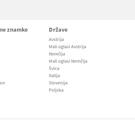
vne znamke
Države
Avstrija
Mali oglasi Avstrija
Nemčija
Mali oglasi Nemčija
Švica
Italija
son
Slovenija
Poljska