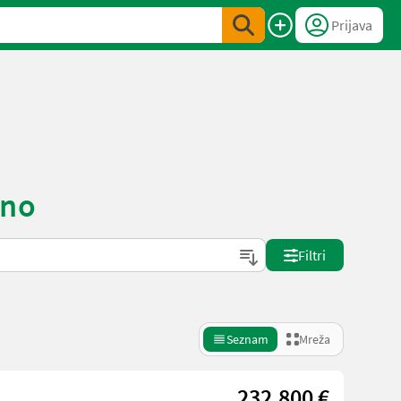
Prijava
eno
Filtri
Seznam
Mreža
232.800 €