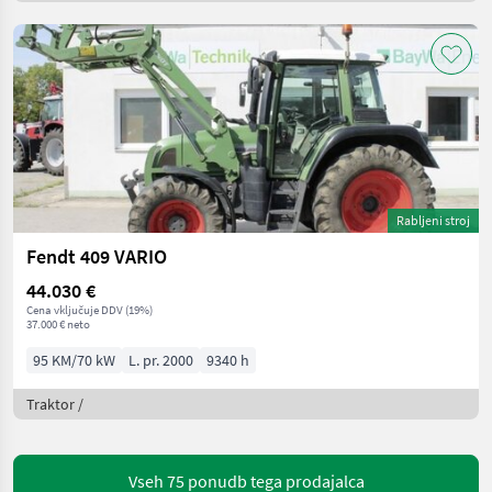
Rabljeni stroj
Fendt 409 VARIO
44.030 €
Cena vključuje DDV (19%)
37.000 € neto
95 KM/70 kW
L. pr. 2000
9340 h
Traktor /
Vseh 75 ponudb tega prodajalca