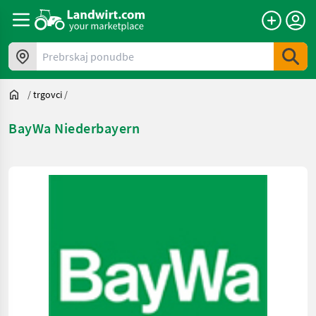
Prebrskaj ponudbe
/
trgovci
/
BayWa Niederbayern