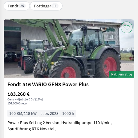
Fendt
Pöttinger
25
11
Rabljeni stroj
Fendt 516 VARIO GEN3 Power Plus
183.260 €
Cena vključuje DDV (19%)
154.000 € neto
160 KM/118 kW
L. pr. 2023
1090 h
Power Plus Setting 2 Version, Hydraulikpumpe 110 l/min,
Spurführung RTK Novatel,