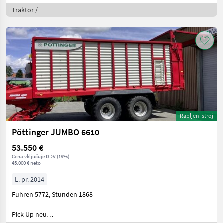
Traktor /
Rabljeni stroj
Pöttinger JUMBO 6610
53.550 €
Cena vključuje DDV (19%)
45.000 € neto
L. pr. 2014
Fuhren 5772, Stunden 1868
Pick-Up neu