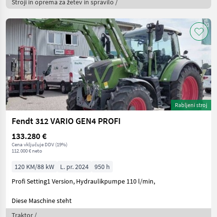
Stroji in oprema za žetev in spravilo /
Rabljeni stroj
Fendt 312 VARIO GEN4 PROFI
133.280 €
Cena vključuje DDV (19%)
112.000 € neto
120 KM/88 kW
L. pr. 2024
950 h
Profi Setting1 Version, Hydraulikpumpe 110 l/min,
Diese Maschine steht
Traktor /