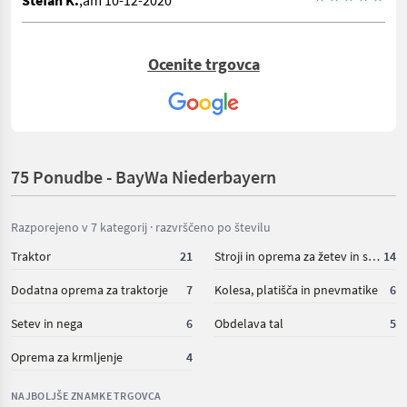
Stefan K.
,am 10-12-2020
Ocenite trgovca
75 Ponudbe - BayWa Niederbayern
Razporejeno v 7 kategorij · razvrščeno po številu
Traktor
21
Stroji in oprema za žetev in spravilo
14
Dodatna oprema za traktorje
7
Kolesa, platišča in pnevmatike
6
Setev in nega
6
Obdelava tal
5
Oprema za krmljenje
4
NAJBOLJŠE ZNAMKE TRGOVCA