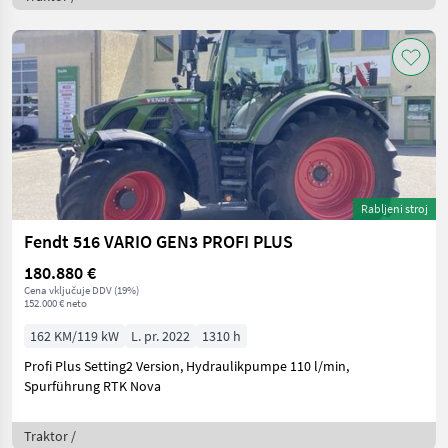
Rabljeni stroj
Fendt 516 VARIO GEN3 PROFI PLUS
180.880 €
Cena vključuje DDV (19%)
152.000 € neto
162 KM/119 kW
L. pr. 2022
1310 h
Profi Plus Setting2 Version, Hydraulikpumpe 110 l/min,
Spurführung RTK Nova
Traktor /