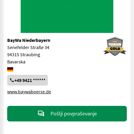
BayWa Niederbayern
Senefelder Straße 34
94315 Straubing
Bavarska
+49 9421 ******
www.baywaboerse.de
Pošlji povpraševanje