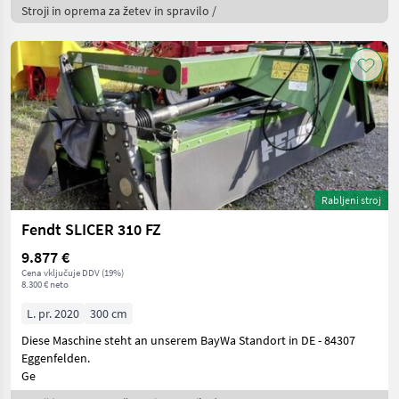
Eingangsgetriebe neu
Stroji in oprema za žetev in spravilo /
Gele
Rabljeni stroj
Fendt SLICER 310 FZ
9.877 €
Cena vključuje DDV (19%)
8.300 € neto
L. pr. 2020
300 cm
Diese Maschine steht an unserem BayWa Standort in DE - 84307
Eggenfelden.
Ge