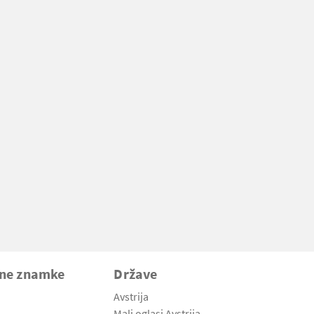
vne znamke
Države
Avstrija
Mali oglasi Avstrija