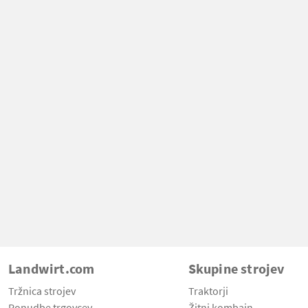
Landwirt.com
Skupine strojev
Tržnica strojev
Traktorji
Ponudbe trgovcev
Žitni kombajn