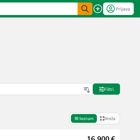
Prijava
Filtri
Seznam
Mreža
16.900 €