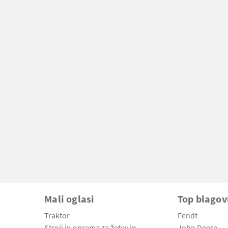
Mali oglasi
Top blago
Traktor
Fendt
Stroji in oprema za žetev in
John Deere