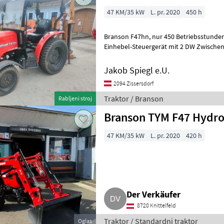
47 KM/35 kW
L. pr. 2020
450 h
Branson F47hn, nur 450 Betriebsstunden, Zuidberg FHY + FZW,
Einhebel-Steuergerät mit 2 DW Zwischenachs Stg., 1 
Jakob Spiegl e.U.
2094 Zissersdorf
Traktor / Branson
Rabljeni stroj
Branson TYM F47 Hydros
47 KM/35 kW
L. pr. 2020
420 h
Der Verkäufer
8720 Knittelfeld
Traktor / Standardni traktor
Oglas