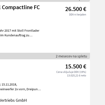
l Compactline FC
26.500 €
DDV ni terjalen
hr 2017 mit Stoll Frontlader
 im Kundenauftrag zu
2 mesecev na spletu
15.500 €
Cena vključuje DDV (19%)
13.025,21 € neto
isch
Vertriebs GmbH