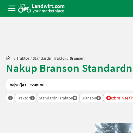
/
Traktor
/
Standardni Traktor
/
Branson
Nakup Branson Standardni 
Tako je razvrščeno na Landwirt.com
x
x
x
x
x
Traktor
Standardni Traktor
Branson
Izbriši vse fi