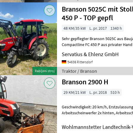
Branson 5025C mit Stol
450 P - TOP gepfl
48 KM/35 kW
L. pr. 2017
1340 h
Sehr gepflegter Branson 5025C aus Bauja
Compactline FC 450 P aus privater Hand
verkaufen. Bei Interesse bitte direkt
Servatius & Ehlenz GmbH
54636 Rittersdorf
Traktor / Branson
Rabljeni stroj
Branson 2900 H
29 KM/21 kW
L. pr. 2018
510 h
Geschwindigkeit: 20 km/h, Erstzulassung: 15.11.2018,
Arbeitsscheinwerfer 2x hinten, Arbeitsscheinwerfer 2x vorn, Dreipunkt
/ Heckhubwerkanhängung, Hydrostat
Wohlmannstetter Landtechnik-