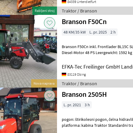
84339 Unterdietfurt
Traktor / Branson
Rabljeni stroj
Branson F50Cn
48 KM/35 kW
L. pr. 2025
2 h
Branson F50Cn inkl. Frontlader BL15C SL
Diesel-Motor 48 PS Leergewicht: 1592 kg
1320 mm minimale Höhe: 2220 mm
EFKA-Tec Freilinger GmbH Lan
83119 Obing
Traktor / Branson
Nova naprava
Branson 2505H
L. pr. 2021
3 h
pogon: štirikolesni pogon, čelna hidravli
platforma: kabina Traktor Standardni