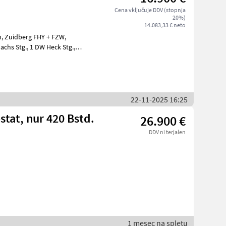
Cena vključuje DDV (stopnja
20%)
14.083,33 € neto
DW Heck Stg.,
Scharmüller Anhänge höhenverstellbar, 3-
22-11-2025 16:25
tat, nur 420 Bstd.
26.900 €
DDV ni terjalen
1 mesec na spletu