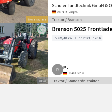
Schuler Landtechnik GmbH & C
79274 St. Märgen
Traktor / Branson
Nova naprava
Branson 5025 Frontlad
55 KM/40 kW
L. pr. 2023
120 h
P .
13403 Berlin
Traktor / Standardni traktor
Oglas