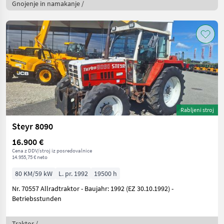
Gnojenje in namakanje /
Rabljeni stroj
Steyr 8090
16.900 €
Cena z DDV/stroj iz posredovalnice
14.955,75 € neto
80 KM/59 kW
L. pr. 1992
19500 h
Nr. 70557 Allradtraktor - Baujahr: 1992 (EZ 30.10.1992) -
Betriebsstunden
Traktor /