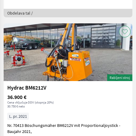
Obdelava tal /
Rabljeni stroj
Hydrac BM6212V
36.900 €
Cena vključuje DDV (stopnja 20%)
30.750 € neto
L. pr. 2021
Nr. 70413 Böschungsmäher BM6212V mit Proportionaljoystick -
Baujahr 2021,