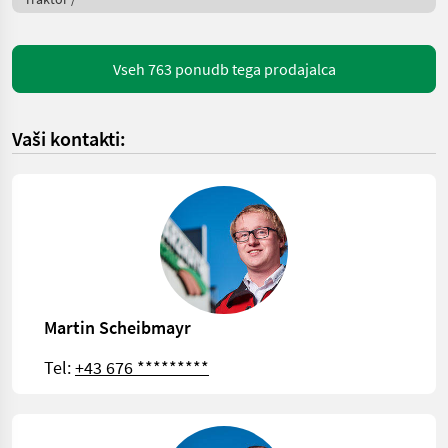
Vseh 763 ponudb tega prodajalca
Vaši kontakti:
Martin Scheibmayr
Tel:
+43 676 *********