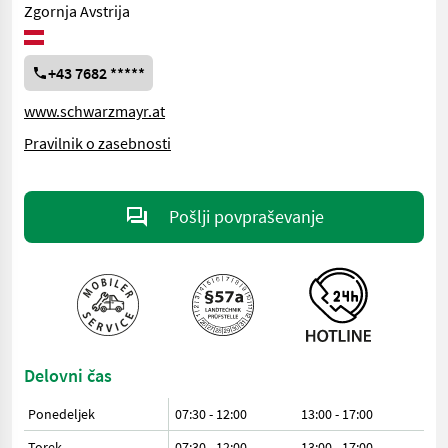
Zgornja Avstrija
+43 7682 *****
www.schwarzmayr.at
Pravilnik o zasebnosti
Pošlji povpraševanje
Delovni čas
Ponedeljek
07:30 - 12:00
13:00 - 17:00
Torek
07:30 - 12:00
13:00 - 17:00