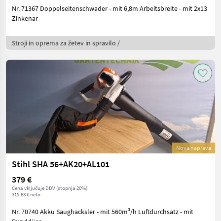
Nr. 71367 Doppelseitenschwader - mit 6,8m Arbeitsbreite - mit 2x13
Zinkenar
Stroji in oprema za žetev in spravilo /
Nova naprava
Stihl SHA 56+AK20+AL101
379 €
Cena vključuje DDV (stopnja 20%)
315,83 € neto
Nr. 70740 Akku Saughäcksler - mit 560m³/h Luftdurchsatz - mit