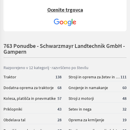
Ocenite trgovca
763 Ponudbe - Schwarzmayr Landtechnik GmbH -
Gampern
Razporejeno v 12 kategorij · razvrščeno po številu
Traktor
138
Stroji in oprema za žetev in spravilo
111
Dodatna oprema za traktorje
68
Gnojenje in namakanje
60
Kolesa, platišča in pnevmatike
57
Stroji z motorji
48
Priklopniki
43
Setev in nega
32
Obdelava tal
28
Oprema za krmljenje
19