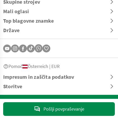
Skupine strojev
Mali oglasi
Top blagovne znamke
Države
Pomoč
Österreich | EUR
Impresum in zaščita podatkov
Storitve
© Copyright 2026 Landwirt.com GmbH Vse pravice pridržane. Vse
informacije brez garancije – tiskarske in tipografske napake so možne.
Pošlji povpraševanje
marktplatz@landwirt.com