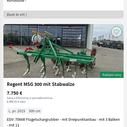
Runddüse -
Dom in vrt /
Rabljeni stroj
Regent MSG 300 mit Stabwalze
7.750 €
Cena z DDV/stroj iz posredovalnice
6.858,41 € neto
L. pr. 2015
300 cm
EDV: 70668 Flügelschargrubber - mit Dreipunktanbau - mit 3 Balken
- mit 11