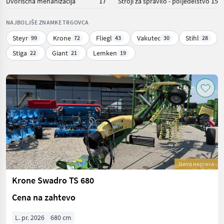
Dvoriščna mehanizacija
17
Stroji za spravilo - poljedelstvo
15
NAJBOLJŠE ZNAMKE TRGOVCA
Steyr
Krone
Fliegl
Vakutec
Stihl
99
72
43
30
28
Stiga
Giant
Lemken
22
21
19
Nova naprava
Krone Swadro TS 680
Cena na zahtevo
L. pr. 2026
680 cm