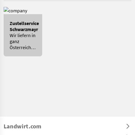
Zustellservice
Schwarzmayr
Wir liefern in
ganz
Österreich
und
angrenzendes
Bayern.
Landwirt.com