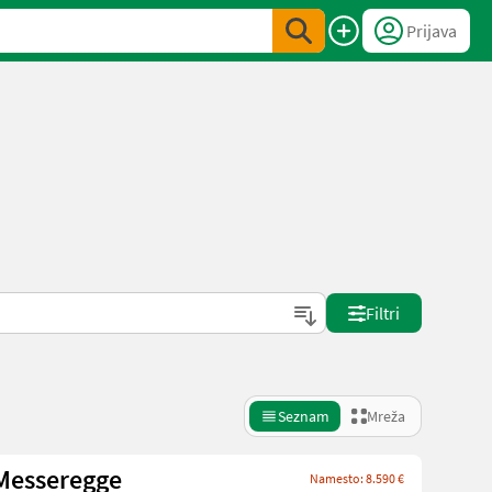
Prijava
Filtri
Seznam
Mreža
/Messeregge
Namesto: 8.590 €