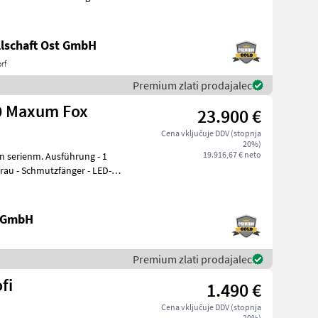
lschaft Ost GmbH
rf
Premium zlati prodajalec
80 Maxum Fox
23.900 €
Cena vključuje DDV (stopnja
20%)
19.916,67 € neto
grau - Schmutzfänger - LED-
e GmbH
Premium zlati prodajalec
fi
1.490 €
Cena vključuje DDV (stopnja
20%)