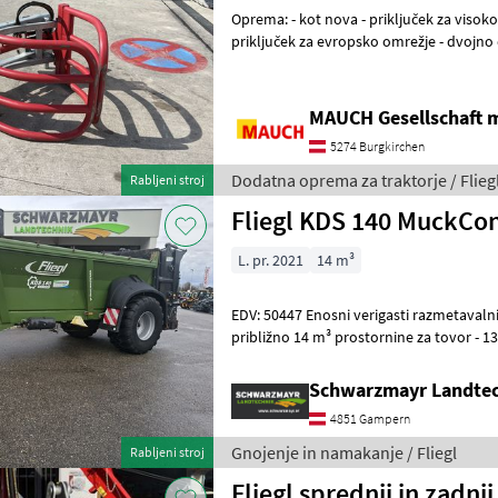
Oprema: - kot nova - priključek za visokonapetostno omrežje -
priključek za evropsko omrežje - dvojno 
Naprava je na zalogi v Burgkirchenu
MAUCH Gesellschaft m
5274 Burgkirchen
Dodatna oprema za traktorje / Flieg
Rabljeni stroj
Fliegl KDS 140 MuckCon
L. pr. 2021
14 m³
EDV: 50447 Enosni verigasti razmetavalnik gnoja z globokim dnom -
približno 14 m³ prostornine za tovor - 13.000 kg dovoljene skupne
mase (kar ustreza 10.000 kg
Schwarzmayr Landte
4851 Gampern
Gnojenje in namakanje / Fliegl
Rabljeni stroj
Fliegl sprednji in zadnj