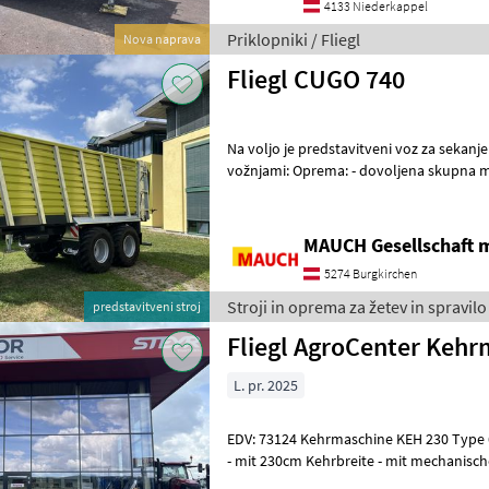
4133 Niederkappel
Priklopniki / Fliegl
Nova naprava
Fliegl CUGO 740
Na voljo je predstavitveni voz za sekanje
vožnjami: Oprema: - dovoljena skupna masa 22 to - parabolično
vzmetenje s sledilnim krmilje
MAUCH Gesellschaft m
5274 Burgkirchen
Stroji in oprema za žetev in spravilo 
predstavitveni stroj
Fliegl AgroCenter Kehr
L. pr. 2025
EDV: 73124 Kehrmaschine KEH 230 Type 600 - in verzinkter Ausführung
- mit 230cm Kehrbreite - mit mechanisc
links und nach rechts -