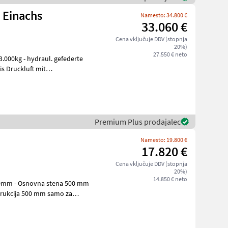
 Einachs
Namesto: 34.800 €
33.060 €
Cena vključuje DDV (stopnja
20%)
27.550 € neto
s Druckluft mit
Premium Plus prodajalec
Namesto: 19.800 €
17.820 €
Cena vključuje DDV (stopnja
20%)
14.850 € neto
70mm - Osnovna stena 500 mm
trukcija 500 mm samo za