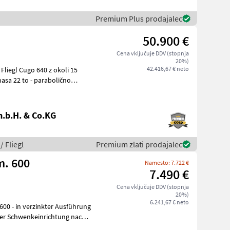
Premium Plus prodajalec
50.900 €
Cena vključuje DDV (stopnja
20%)
42.416,67 € neto
 Fliegl Cugo 640 z okoli 15
.b.H. & Co.KG
/ Fliegl
Premium zlati prodajalec
m. 600
Namesto: 7.722 €
7.490 €
Cena vključuje DDV (stopnja
20%)
6.241,67 € neto
her Schwenkeinrichtung nach