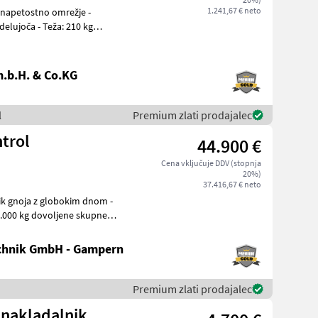
1.241,67 € neto
delujoča - Teža: 210 kg
.b.H. & Co.KG
l
Premium zlati prodajalec
trol
44.900 €
Cena vključuje DDV (stopnja
20%)
37.416,67 € neto
chnik GmbH - Gampern
Premium zlati prodajalec
i nakladalnik