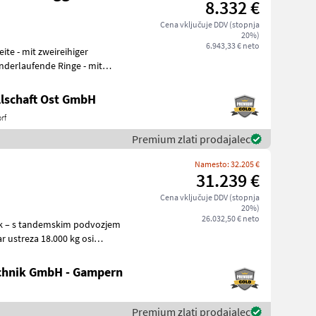
8.332 €
Cena vključuje DDV (stopnja
20%)
6.943,33 € neto
nderlaufende Ringe - mit
lschaft Ost GmbH
rf
Premium zlati prodajalec
Namesto: 32.205 €
31.239 €
Cena vključuje DDV (stopnja
20%)
26.032,50 € neto
nik – s tandemskim podvozjem
r ustreza 18.000 kg osi
chnik GmbH - Gampern
Premium zlati prodajalec