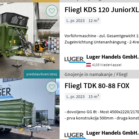
Fliegl KDS 120 JuniorXL
L. pr. 2023
12 m³
Vorführmaschine - zul. Gesamtgewicht 13.000kg - hydraul. gefederte
Zugeinrichtung Untenanhängung - 2-Krei
Handregelung - 30km/h COC-Papiere - B
Luger Handels GmbH.
4133 Niederkappel
Gnojenje in namakanje / Fliegl
predstavitveni stroj
Fliegl TDK 80-88 FOX
L. pr. 2023
15 m³
- dovoljeno GG 8t - Most 4500x2220/21
- prva konstrukcija 500mm - druga kons
lahko blago - Natezne vzmeti stra
Luger Handels GmbH.