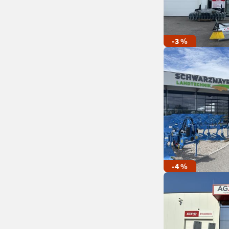
-3 %
-4 %