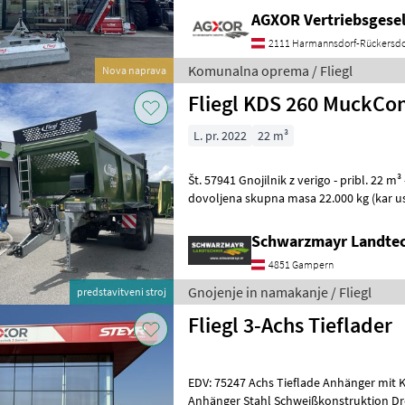
AGXOR Vertriebsgesel
2111 Harmannsdorf-Rückersdo
Komunalna oprema / Fliegl
Nova naprava
Fliegl KDS 260 MuckCon
L. pr. 2022
22 m³
Št. 57941 Gnojilnik z verigo - pribl. 22 m³ - tandemski podvozje -
dovoljena skupna masa 22.000 kg (kar us
obremenitve plus 4.000 kg oporne obr
Schwarzmayr Landte
4851 Gampern
Gnojenje in namakanje / Fliegl
predstavitveni stroj
Fliegl 3-Achs Tieflader
EDV: 75247 Achs Tieflade Anhänger mit Kröpfung Fahrgestell Tieflade
Anhänger Stahl Schweißkonstruktion Dr