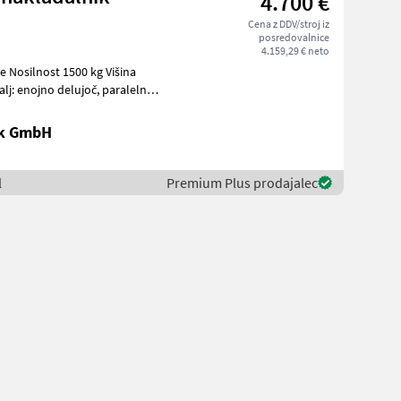
4.700 €
Cena z DDV/stroj iz
posredovalnice
4.159,29 € neto
e Nosilnost 1500 kg Višina
j: enojno delujoč, paralelno
ik GmbH
l
Premium Plus prodajalec