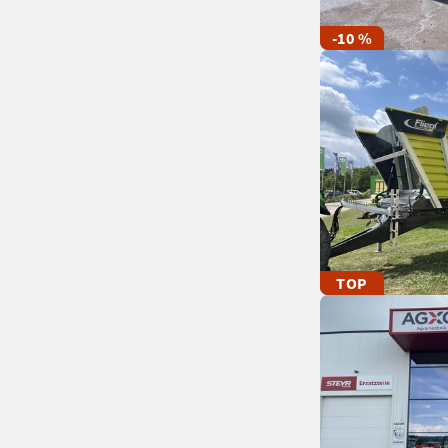
-10 %
TOP