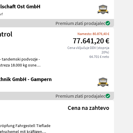
lschaft Ost GmbH
rf
Premium zlati prodajalec
trol
Namesto: 80.876,40 €
77.641,20 €
Cena vključuje DDV (stopnja
20%)
64.701 € neto
treza 18.000 kg osne
chnik GmbH - Gampern
Premium zlati prodajalec
Cena na zahtevo
ehschemel mit kräftigen