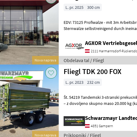
L. pr. 2025
300 cm
EDV: 73125 Profiwalze - mit 3m Arbeitsbreite - mit zweireihiger
Sternwalze selbstreinigend durch ineina
57cm Ringdurchmesser - mit Sc
AGXOR Vertriebsgesel
2111 Harmannsdorf-Rückersdo
Obdelava tal / Fliegl
Nova naprava
Fliegl TDK 200 FOX
L. pr. 2023
232 cm
Št. 54219 Tandemski 3-stranski prekuc
– z dovoljeno skupno maso 20.000 kg (ka
obremenitvi plus 2.000 kg podporni o
Schwarzmayr Landte
4851 Gampern
Priklopniki / Fliegl
Nova naprava