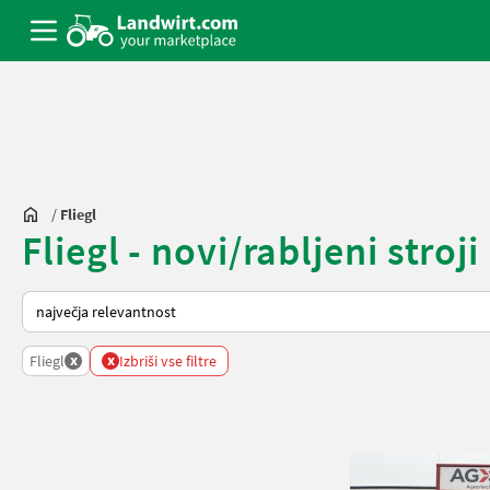
/
Fliegl
Fliegl - novi/rabljeni stroj
Tako je razvrščeno na Landwirt.com
x
x
Fliegl
Izbriši vse filtre