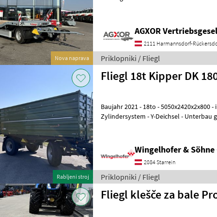
Kugeldrehkranz Heckabstüt
AGXOR Vertriebsgesel
2111 Harmannsdorf-Rückersdo
Priklopniki / Fliegl
Nova naprava
Fliegl 18t Kipper DK 1
Baujahr 2021 - 18to - 5050x2420x2x800 - in serienm. Ausführung - 1
Zylindersystem - Y-Deichsel - Unterbau 
Beleuchtung - autom.
Wingelhofer & Söhn
2084 Starrein
Priklopniki / Fliegl
Rabljeni stroj
Fliegl klešče za bale Pro