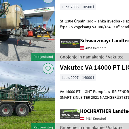
L. pr. 2006
18500 l
Št. 1304 Črpalni sod - lahka izvedba - s spodnjim priklopom K80 - s
črpalko Vogelsang VX 186/184 - s 8" ses
ventilom NW 200 - s
Schwarzmayr Landte
4851 Gampern
Gnojenje in namakanje / Vakutec
Rabljeni stroj
Vakutec VA 14000 PT L
L. pr. 2007
14000 l
VA 14000 PT LIGHT Pumpfass -REIFEN
SMART EINLEITER 2021 NACHGERÜSTET!! 
15 m -Bereifung 710/50 R26, 6 7
HOCHRATHER Landte
4484 Kronstorf
Gnojenje in namakanje / Vakutec
Rabljeni stroj