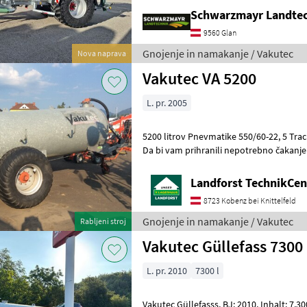
Schwallwand - mit 200mm D
Schwarzmayr Landtec
9560 Glan
Gnojenje in namakanje / Vakutec
Nova naprava
Vakutec VA 5200
L. pr. 2005
5200 litrov Pnevmatike 550/60-22, 5 Tra
Da bi vam prihranili nepotrebno čakanje ali potov
da se predhodno dogovorite z
Landforst TechnikCent
8723 Kobenz bei Knittelfeld
Gnojenje in namakanje / Vakutec
Rabljeni stroj
Vakutec Güllefass 7300
L. pr. 2010
7300 l
Vakutec Güllefasss, BJ: 2010, Inhalt: 7.300 Liter, Druckluftbremse, ALB-