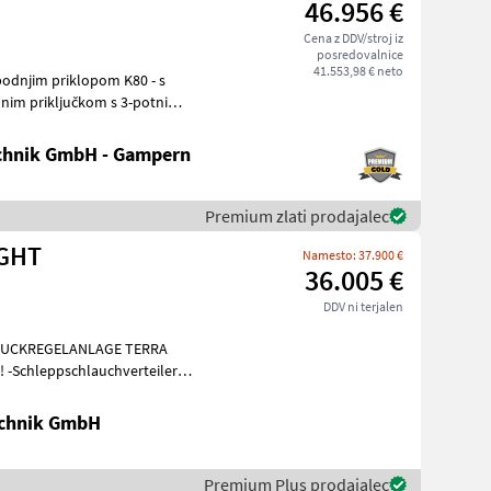
46.956 €
Cena z DDV/stroj iz
posredovalnice
41.553,98 € neto
alnim priključkom s 3-potnim
chnik GmbH - Gampern
Premium zlati prodajalec
IGHT
Namesto: 37.900 €
36.005 €
DDV ni terjalen
DRUCKREGELANLAGE TERRA
-Schleppschlauchverteiler
0% -Untenan
chnik GmbH
Premium Plus prodajalec