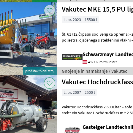
Vakutec MKE 15,5 PU li
L. pr. 2023
15500 l
Št. 61712 Črpalni sod Serijska oprema: - z 15.500 lt. rezervoarjem iz
poliestra, ojačenega s steklenimi vlakni - s poliesterskim rezervoarjem
v rumeni barvi - s
Schwarzmayr Landtec
4971 Aurolzmünster
Gnojenje in namakanje / Vakutec
predstavitveni stroj
Vakutec Hochdruckfass 
L. pr. 2007
2500 l
Vakutec Hochdruckfass 2.600Liter – sofort einsat
steht ein Vakutec Hochdruckfass mit 2.
Baujahr 2007 Das Fass wu
Gasteiger Landtechn