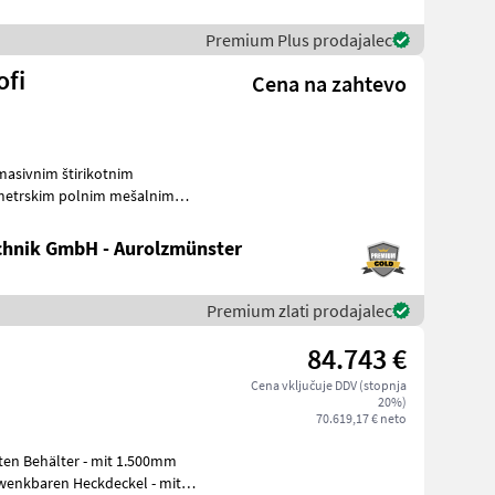
Premium Plus prodajalec
ofi
Cena na zahtevo
limetrskim polnim mešalnim
hnik GmbH - Aurolzmünster
Premium zlati prodajalec
84.743 €
Cena vključuje DDV (stopnja
20%)
70.619,17 € neto
wenkbaren Heckdeckel - mit