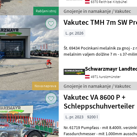
6370 Reith bei Kitzbühel
Gnojenje in namakanje / Vakutec
Rabljeni stroj
Vakutec TMH 7m SW Pr
L. pr. 2026
Št. 69434 Pocinkani mešalnik za gnoj - z masivnim štirikotnim
mešalnim valjem dolžine 7 m - s 37-mi
valjem iz posebnega jekla za pogon -
Schwarzmayr Landtec
4971 Aurolzmünster
Gnojenje in namakanje / Vakutec
Nova naprava
Vakutec VA 8600 P +
Schleppschuhverteiler
L. pr. 2023
9200 l
Nr. 61719 Pumpfass - mit 8.400lt. verzinkten Behälter - mit 1.500mm
Fassdurchmesser - mit 1.000mm aussch