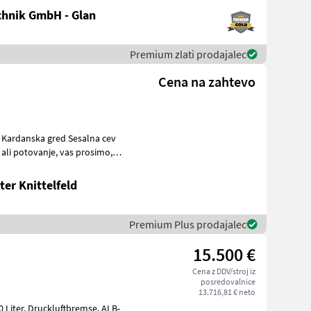
hnik GmbH - Glan
Premium zlati prodajalec
Cena na zahtevo
c Kardanska gred Sesalna cev
anje, vas prosimo,
er Knittelfeld
Premium Plus prodajalec
15.500 €
Cena z DDV/stroj iz
posredovalnice
13.716,81 € neto