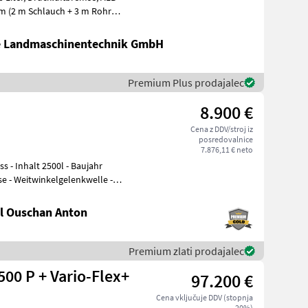
te Landmaschinentechnik GmbH
Premium Plus prodajalec
8.900 €
Cena z DDV/stroj iz
posredovalnice
7.876,11 € neto
jahr
e - Weitwinkelgelenkwelle -
l Ouschan Anton
Premium zlati prodajalec
00 P + Vario-Flex+
97.200 €
Cena vključuje DDV (stopnja
20%)