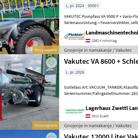
L. pr. 2024
9500 l
VAKUTEC Pumpfass VA 9500 P + Vario-Fl
Serienausrüstung: • Feuerverzinkter, selbsttragender, gesickter
Stahlblechbehälter mit durchgehende
Landmaschinentechni
2860 Kirchschlag
Gnojenje in namakanje / Vakutec
Nova naprava
Vakutec VA 8600 + Schl
L. pr. 2026
Güllefass Art: VACUUM_TANKER; Klassifi
Seriennummer/Fahrgestellnummer: 26195
zul. Gesamtgewicht (kg): 12000; Tankinh
Lagerhaus Zwettl Lan
3910 Zwettl
Gnojenje in namakanje / Vakutec
Nova naprava
Vakutec 12000 Liter Va