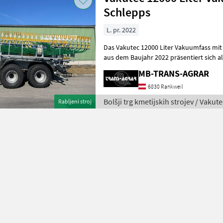
Schlepps
L. pr. 2022
Das Vakutec 12000 Liter Vakuumfass mit
aus dem Baujahr 2022 präsentiert sich al
Gebrauchtmaschine für die professionel
MB-TRANS-AGRAR
6830 Rankweil
Bolšji trg kmetijskih strojev / Vakute
Rabljeni stroj