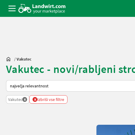
/
Vakutec
Vakutec - novi/rabljeni str
Tako je razvrščeno na Landwirt.com
x
x
Vakutec
Izbriši vse filtre