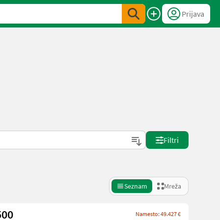
Prijava
Filtri
Seznam
Mreža
500
Namesto: 49.427 €