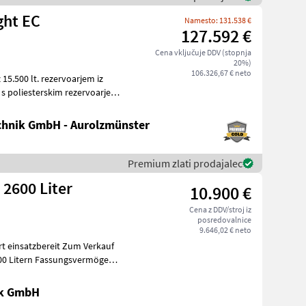
ght EC
Namesto: 131.538 €
127.592 €
Cena vključuje DDV (stopnja
20%)
106.326,67 € neto
hnik GmbH - Aurolzmünster
Premium zlati prodajalec
2600 Liter
10.900 €
Cena z DDV/stroj iz
posredovalnice
9.646,02 € neto
zbereit Zum Verkauf
500 Litern Fassungsvermögen,
ik GmbH