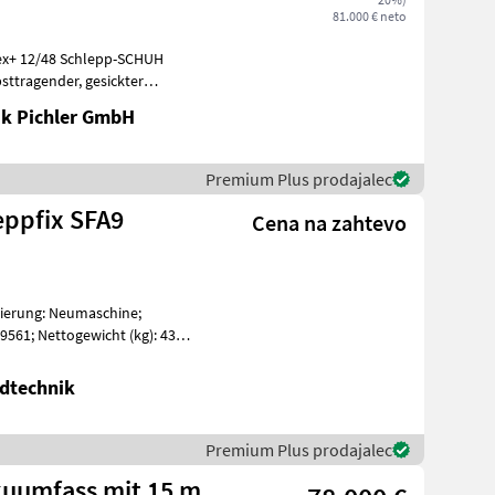
81.000 € neto
ex+ 12/48 Schlepp-SCHUH
k Pichler GmbH
Premium Plus prodajalec
eppfix SFA9
Cena na zahtevo
zierung: Neumaschine;
61; Nettogewicht (kg): 4322;
dtechnik
Premium Plus prodajalec
kuumfass mit 15 m