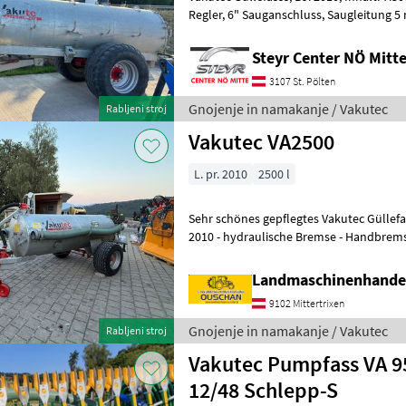
Regler, 6" Sauganschluss, Saugleitung 5 m (2 m Schlauch + 3 m Rohr),
hydraulischer Schieb
Steyr Center NÖ Mit
3107 St. Pölten
Gnojenje in namakanje / Vakutec
Rabljeni stroj
Vakutec VA2500
L. pr. 2010
2500 l
Sehr schönes gepflegtes Vakutec Güllefass - Inhalt 2500l - Bau
2010 - hydraulische Bremse - Handbrems
Stützrad - hydraulische
Landmaschinenhande
9102 Mittertrixen
Gnojenje in namakanje / Vakutec
Rabljeni stroj
Vakutec Pumpfass VA 95
12/48 Schlepp-S