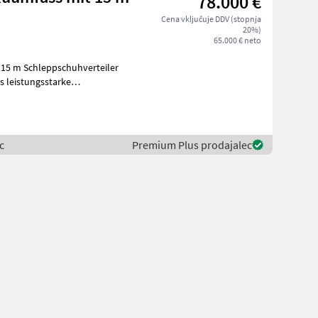
78.000 €
Cena vključuje DDV (stopnja
20%)
65.000 € neto
 15 m Schleppschuhverteiler
s leistungsstarke
le
c
Premium Plus prodajalec