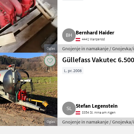
Bernhard Haider
4441 Wanzenöd
Gnojenje in namakanje / Gnojevka/
Oglas
Güllefass Vakutec 6.500
L. pr. 2008
Stefan Legenstein
8354 St. Anna am Aigen
Gnojenje in namakanje / Gnojevka/
Oglas