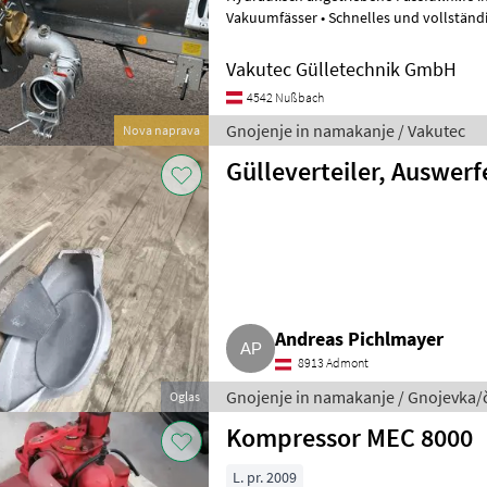
Vakuumfässer • Schnelles und vollständiges Füllen des Fasses • Anbau
an vorhanden Sauganschluss -
Vakutec Gülletechnik GmbH
4542 Nußbach
Gnojenje in namakanje / Vakutec
Nova naprava
Gülleverteiler, Auswerf
Andreas Pichlmayer
8913 Admont
Gnojenje in namakanje / Gnojevka/
Oglas
Kompressor MEC 8000
L. pr. 2009