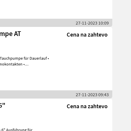
27-11-2023 10:09
mpe AT
Cena na zahtevo
auchpumpe für Dauerlauf •
mokontakten •
Dichtungssonde • Gummikabel 8, 00 m lang (optional 1
27-11-2023 09:43
6"
Cena na zahtevo
n 6" Ausführung für