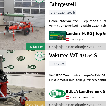
Fahrgestell
L. pr. 2020
200 h
Gebrauchte Vakutec Güllepumpe auf Tra
Vermittlungsverkauf - Baujahr 2020 - Schneckenpumpe GL65F 90.2 -
Max. 12bar Druck - Antrieb mit Zapfwelle
Landmarkt KG | Top 
8943 Aigen
Gnojenje in namakanje / Vakutec
Rabljeni stroj
Vakutec VaT 4/154 S
L. pr. 2025
VAKUTEC Tauchmotorpumpe VaT 4/154 S 
Elektromotor mit Stern-/Dreieckschalt
800 x 600mm + Teleskopschiene für Rühr
BULLA Landtechnik 
4595 Waldneukirchen
Gnojenje in namakanje / Vakutec
Nova naprava