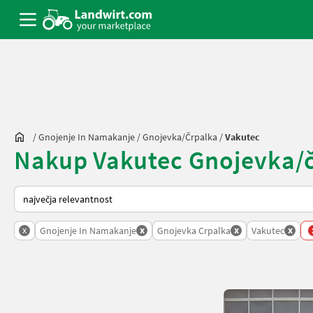
/
Gnojenje In Namakanje
/
Gnojevka/črpalka
/
Vakutec
Nakup Vakutec Gnojevka/čr
Tako je razvrščeno na Landwirt.com
x
x
x
x
Gnojenje In Namakanje
Gnojevka Crpalka
Vakutec