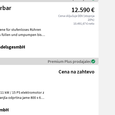
hrbar
12.590 €
Cena vključuje DDV (stopnja
20%)
10.491,67 € neto
ndelsgesmbH
Premium Plus prodajalec
Cena na zahtevo
11 kW / 15 PS elektromotor z
njša odprtina jame 800 x 600
GmbH