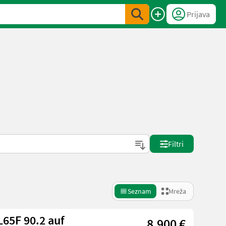
Prijava
Filtri
Seznam
Mreža
65F 90.2 auf
8.900 €