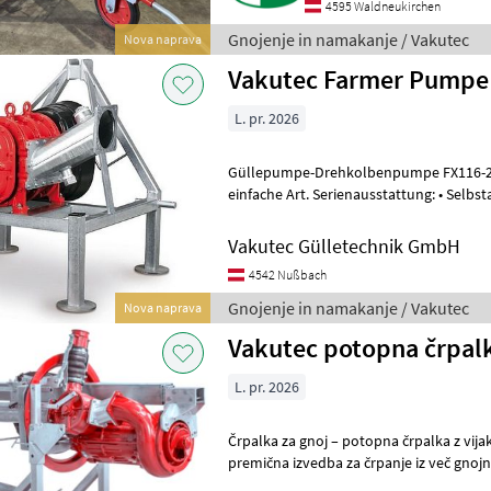
4595 Waldneukirchen
Gnojenje in namakanje / Vakutec
Nova naprava
Vakutec Farmer Pumpe
L. pr. 2026
Güllepumpe-Drehkolbenpumpe FX116-
einfache Art. Serienausstattung: • Selbstansaugend • Drehrichtung
reversierbar je nach gewünschter Ansau
Vakutec Gülletechnik GmbH
4542 Nußbach
Gnojenje in namakanje / Vakutec
Nova naprava
Vakutec potopna črpalk
L. pr. 2026
Črpalka za gnoj – potopna črpalka z vij
premična izvedba za črpanje iz več gnojnih jam z
polnjenje sodov Različne zmoglj