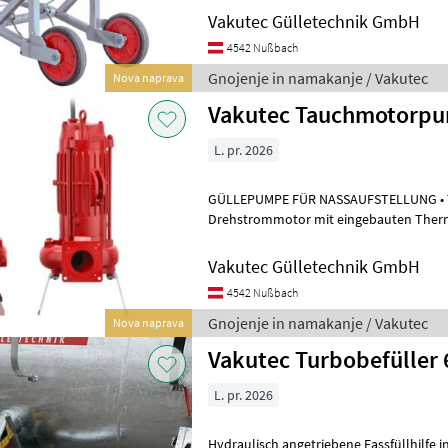
Vakutec Gülletechnik GmbH
4542 Nußbach
Gnojenje in namakanje / Vakutec
Nova naprava
Vakutec Tauchmotorpu
L. pr. 2026
GÜLLEPUMPE FÜR NASSAUFSTELLUNG • T
Drehstrommotor mit eingebauten Ther
Vakutec Gülletechnik GmbH
4542 Nußbach
Gnojenje in namakanje / Vakutec
Nova naprava
Vakutec Turbobefüller 
L. pr. 2026
Hydraulisch angetriebene Fassfüllhilfe i