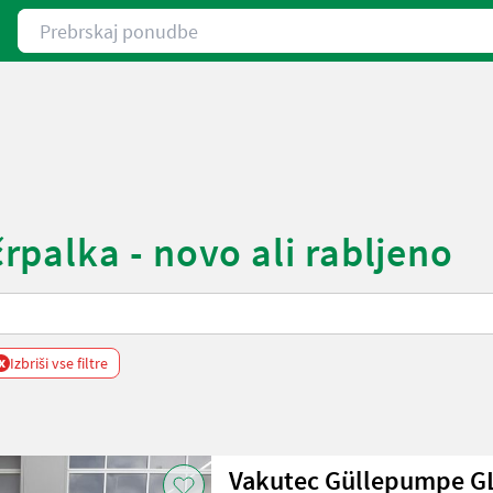
Prebrskaj ponudbe
palka - novo ali rabljeno
x
Izbriši vse filtre
Vakutec Güllepumpe GL