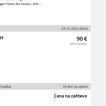
23-11-2021 08:02
er
90 €
DDV ni terjalen
črpalka
19 dni na spletu
Cena na zahtevo