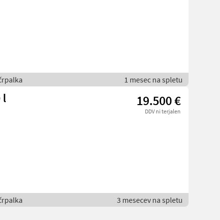
črpalka
1 mesec na spletu
 l
19.500 €
DDV ni terjalen
črpalka
3 mesecev na spletu