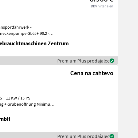
DDV ni terjalen
nsportfahrwerk -
Gebrauchtmaschinen Zentrum
Premium Plus prodajalec
Cena na zahtevo
+ 11 KW / 15 PS
ung + Grubenöffnung Minimum
en bis
GmbH
Premium Plus prodajalec