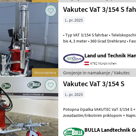
Vakutec VaT 3/154 S fa
L. pr. 2025
• Typ VAT 3/154 S fahrbar • Telelskopschiene für stufenloses Rühren
bis 4, 3 meter • 360 Grad Drehkranz • Fass füllen und umpumpen bis
5.100 l/ min • Flexibler
Land und Technik Ha
4792 Münzkirchen
Gnojenje in namakanje / Vakutec
Nova naprava
Vakutec VaT 3/154 S
L. pr. 2025
Potopna črpalka VAKUTEC VaT 3/154 S + 
zvezdastim/trikotnim priklopom + Najma
mm + teleskopska vodila za meš
BULLA Landtechnik 