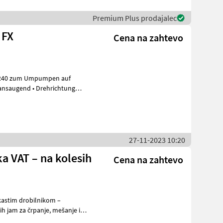
Premium Plus prodajalec
 FX
Cena na zahtevo
240 zum Umpumpen auf
gs
27-11-2023 10:20
a VAT – na kolesih
Cena na zahtevo
akastim drobilnikom –
a črpanje, mešanje in