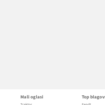
Mali oglasi
Top blago
Traktor
Fendt