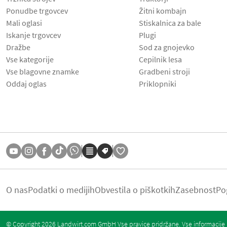
Ponudbe trgovcev
Žitni kombajn
Mali oglasi
Stiskalnica za bale
Iskanje trgovcev
Plugi
Dražbe
Sod za gnojevko
Vse kategorije
Cepilnik lesa
Vse blagovne znamke
Gradbeni stroji
Oddaj oglas
Priklopniki
O nas
Podatki o medijih
Obvestila o piškotkih
Zasebnost
Po
© Copyright 2026 Landwirt.com GmbH Vse pravice pridržane. Vse informacije b