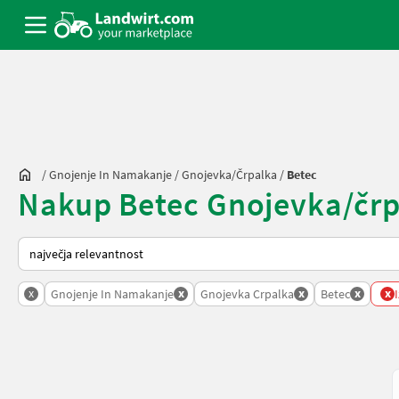
/
Gnojenje In Namakanje
/
Gnojevka/črpalka
/
Betec
Nakup Betec Gnojevka/črpa
Tako je razvrščeno na Landwirt.com
x
x
x
x
x
Gnojenje In Namakanje
Gnojevka Crpalka
Betec
I