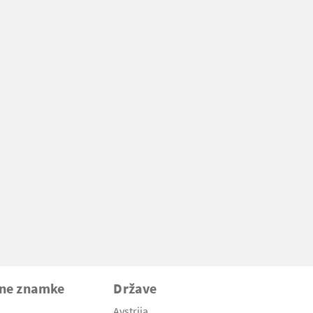
vne znamke
Države
Avstrija