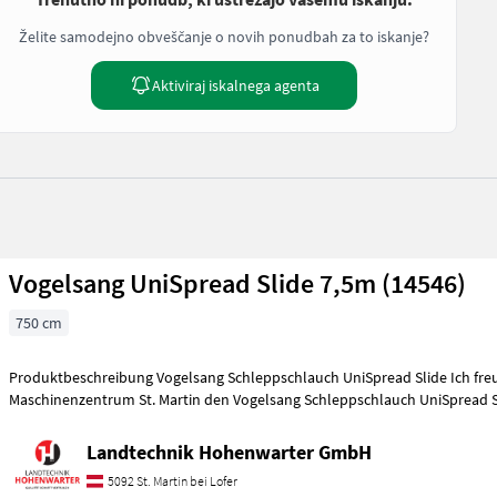
Želite samodejno obveščanje o novih ponudbah za to iskanje?
Aktiviraj iskalnega agenta
Vogelsang UniSpread Slide 7,5m (14546)
750 cm
Produktbeschreibung Vogelsang Schleppschlauch UniSpread Slide Ich freue mich, Ihnen im
Maschinenzentrum St. Martin den Vogelsang Schleppschlauch UniSpread S
Landtechnik Hohenwarter GmbH
5092 St. Martin bei Lofer