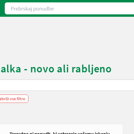
Prebrskaj ponudbe
lka - novo ali rabljeno
zbriši vse filtre
Trenutno ni ponudb, ki ustrezajo vašemu iskanju.