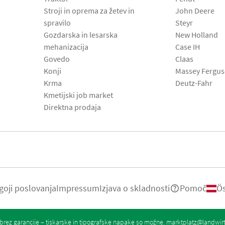
Stroji in oprema za žetev in
John Deere
spravilo
Steyr
Gozdarska in lesarska
New Holland
mehanizacija
Case IH
Govedo
Claas
Konji
Massey Fergu
Krma
Deutz-Fahr
Kmetijski job market
Direktna prodaja
goji poslovanja
Impressum
Izjava o skladnosti
Pomoč
Ös
rez garancije – tiskarske in tipografske napake so možne.
marktplatz@landwir