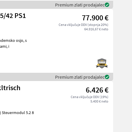
Premium zlati prodajalec
05/42 PS1
77.900 €
Cena vključuje DDV (stopnja 20%)
64.916,67 € neto
hidravlično priklopno osjo, s pnevmatikami: 650/55R26, 5, z zračnimi zavorami, i
Premium zlati prodajalec
ltrisch
6.426 €
Cena vključuje DDV (19%)
5.400 € neto
) Steuermodul 5.2 8