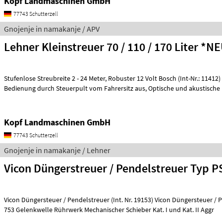
Kopf Landmaschinen GmbH
77743 Schutterzell
Gnojenje in namakanje / APV
Lehner Kleinstreuer 70 / 110 / 170 Liter *N
Stufenlose Streubreite 2 - 24 Meter, Robuster 12 Volt Bosch (Int-Nr.: 11412) Elektromotor,
Bedienung durch Steuerpult vom Fahrersitz aus, Optische und akus
Kopf Landmaschinen GmbH
77743 Schutterzell
Gnojenje in namakanje / Lehner
Vicon Düngerstreuer / Pendelstreuer Typ P
Vicon Düngersteuer / Pendelstreuer (Int. Nr. 19153) Vicon Düngersteuer / Pendelstreuer Typ PS
753 Gelenkwelle Rührwerk Mechanischer Schieber Kat. I und Kat. II Aggr