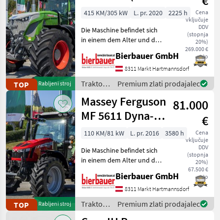
€
2020)
415 KM/305 kW
L. pr. 2020
2225 h
Cena
vključuje
DDV
Die Maschine befindet sich
(stopnja
in einem dem Alter und der
20%)
Nutzung entsprechenden
269.000 €
Bierbauer GmbH
neto
Zustand und kann nach
telefonischer Vereinbarung
8311 Markt Hartmannsdorf
gerne vor Ort besichtigt
Traktor /
Premium zlati prodajalec
TOP
Rabljeni stroj
und geprüft we
Fendt
Massey Ferguson
81.000
MF 5611 Dyna-6
€
Efficient
110 KM/81 kW
L. pr. 2016
3580 h
Cena
vključuje
DDV
Die Maschine befindet sich
(stopnja
in einem dem Alter und der
20%)
Nutzung entsprechenden
67.500 €
Bierbauer GmbH
neto
Zustand und kann nach
telefonischer Vereinbarung
8311 Markt Hartmannsdorf
gerne vor Ort besichtigt
Traktor /
Premium zlati prodajalec
TOP
Rabljeni stroj
und geprüft we
Massey