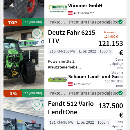
RTK ✅ Der gebrauchte
Wimmer GmbH
CLAAS AXION 870 CMATIC
aus dem Jahr 2016 ist ein
4633 Kematen
richtig starker Allrounder
Traktor /
Premium Plus prodajalec
TOP
Rabljeni stroj
für Feld und
Claas
Deutz Fahr 6215
Namesto:
124.900 €
TTV
121.153
€
215 KM/158 kW
L. pr. 2022
1550 h
Cena
Powershuttle 1,
vključuje
Kreuzsteuerhebel
DDV
elektrisch,
(stopnja
Schauer Land- und Gartentechnik GmbH
20%)
Außenbedienung
100.960,83 €
Heckhydraulik 1, Anzahl
4770 Andorf
neto
Arbeitsscheinwerfer vorne
Traktor /
Premium Plus prodajalec
-3 %
Rabljeni stroj
8, Abgasstufe Tier 5,
Deutz
Fendt 512 Vario
Fahrzeugpapiere
137.500
Fahr
vorhanden 1,
FendtOne
€
131 KM/96 kW
L. pr. 2022
1005 h
Cena
vključuje