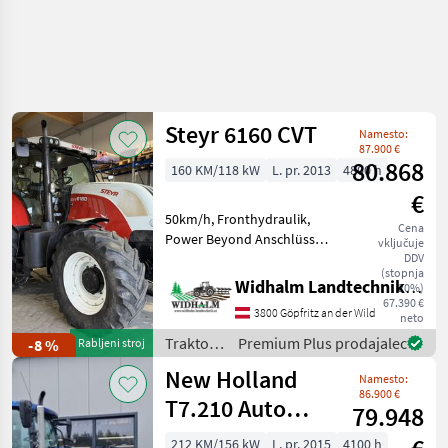
Steyr 6160 CVT
Namesto:
87.900 €
80.868
160 KM/118 kW
L. pr. 2013
4800 h
€
50km/h, Fronthydraulik,
Cena
Power Beyond Anschlüsse,
vključuje
4 DW Steuergeräte,
DDV
(stopnja
Druckluftbremse, gefederte
Widhalm Landtechnik GmbH
20%)
Kabine, gefederte
67.390 €
3800 Göpfritz an der Wild
Vorderachse, LS Pumpe,
neto
stufenloses Getriebe, K80,
Traktor /
Premium Plus prodajalec
-8 %
Rabljeni stroj
au
Steyr
New Holland
Namesto:
86.900 €
T7.210 Auto
79.948
Command
212 KM/156 kW
L. pr. 2015
4100 h