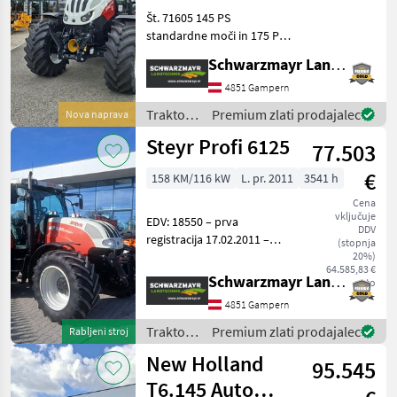
Št. 71605 145 PS
standardne moči in 175 PS s
povečano močjo Motor
Schwarzmayr Landtechnik GmbH - Gampern
Common Rail s prostornino
6, 7 ltr, 6 valji, največjim
4851 Gampern
navorom 740 Nm in
Traktor /
Premium zlati prodajalec
Nova naprava
emisijskim standardom V
Steyr
Steyr Profi 6125
77.503
€
158 KM/116 kW
L. pr. 2011
3541 h
Cena
vključuje
EDV: 18550 – prva
DDV
registracija 17.02.2011 –
(stopnja
3542 ur delovanja – 17+16
20%)
64.585,83 €
avtomatski menjalnik s 50
Schwarzmayr Landtechnik GmbH - Gampern
neto
km/h - z vzmetenjem
4851 Gampern
kabine - z vzmetenjem
prednje osi - z vrtljivim
Traktor /
Premium zlati prodajalec
Rabljeni stroj
Steyr
New Holland
95.545
T6.145 Auto