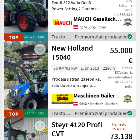
DDV
Fendt 512 Vario Gen3
(stopnja
Power Setting 2 Oprema: -
20%)
Sprednji dvigalo:
114.583,33 €
MAUCH Gesellschaft m.b.H. & Co.KG
neto
položaj/razbremenitev - 4
dvostransko delujoči
5274 Burgkirchen
krmilni ventili na zadku
Traktor /
Premium zlati prodajalec
TOP
predstavitveni stroj
(DUDK) - Hidravlična črpalk
Fendt
New Holland
55.000
T5040
€
86 KM/63 kW
L. pr. 2013
2280 h
Cena z
DDV/stroj iz
posredovalnice
Prodaja s strani zasebnika,
48.672,57 €
zelo dobro ohranjeno
neto
stanje, le 2280 obratovalnih
Maschinen Gailer GmbH
ur!! Powershuttle,
prestavljanje pod
9640 Kötschach-Mauthen
obremenitvijo, EHR,
Traktor /
Premium zlati prodajalec
TOP
Rabljeni stroj
sprednji nakladalnik Stoll
New
Steyr 4120 Profi
FZ
Namesto:
Holland
75.400 €
CVT
73.138