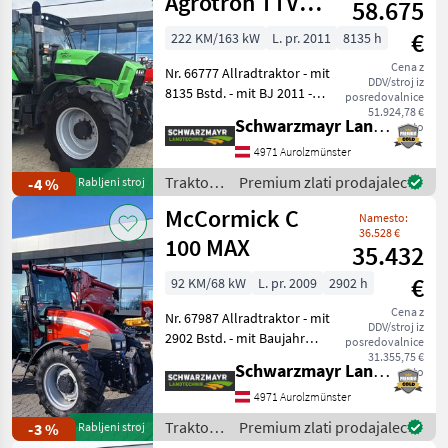
Agrotron TTV
58.675
630
€
222 KM/163 kW
L. pr. 2011
8135 h
Cena z
Nr. 66777 Allradtraktor - mit
DDV/stroj iz
8135 Bstd. - mit BJ 2011 -
posredovalnice
mit Zapfwelle
51.924,78 €
Schwarzmayr Landtechnik GmbH - Aurolzmünster
neto
540/540E/1000/1000E - mit
5 DW Hecksteuergeräten
4971 Aurolzmünster
und 2 DW
Traktor /
Premium zlati prodajalec
-4 %
Rabljeni stroj
Mittensteuergeräte - mit
Deutz
McCormick C
Namesto:
Fahr
36.528 €
100 MAX
35.432
€
92 KM/68 kW
L. pr. 2009
2902 h
Cena z
Nr. 67987 Allradtraktor - mit
DDV/stroj iz
2902 Bstd. - mit Baujahr
posredovalnice
2009 - erstanmeldung am
31.355,75 €
Schwarzmayr Landtechnik GmbH - Aurolzmünster
neto
05.02.2009 - mit 92 PS 4, 5 l
Hubraum Perkins Motor -
4971 Aurolzmünster
mit 24/12 Getriebe - mi
Traktor /
Premium zlati prodajalec
-3 %
Rabljeni stroj
McCormick