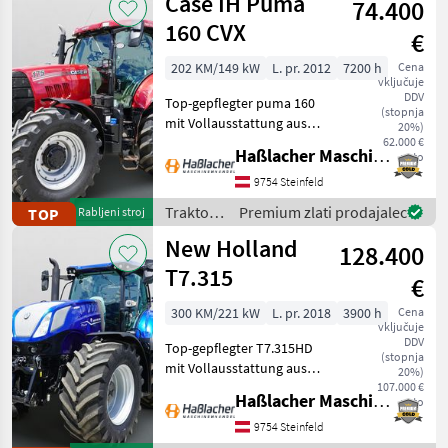
Case IH Puma
74.400
Ferguson
160 CVX
€
202 KM/149 kW
L. pr. 2012
7200 h
Cena
vključuje
DDV
Top-gepflegter puma 160
(stopnja
mit Vollausstattung aus
20%)
erster Hand. Kein
62.000 €
Haßlacher Maschinenhandel
neto
Lohnunternehmer – nur
am eigenen Betrieb
9754 Steinfeld
gelaufen. Durchgehend
Traktor /
Premium zlati prodajalec
TOP
Rabljeni stroj
gewartet, einsatzbereit,
Case IH
New Holland
aufbereitet
128.400
T7.315
€
300 KM/221 kW
L. pr. 2018
3900 h
Cena
vključuje
DDV
Top-gepflegter T7.315HD
(stopnja
mit Vollausstattung aus
20%)
erster Hand. Kein
107.000 €
Haßlacher Maschinenhandel
neto
Lohnunternehmer – nur
am eigenen Betrieb
9754 Steinfeld
gelaufen. Durchgehend