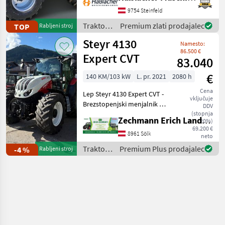
uporabi pri podizvajalcih –
deloval je izključno v
9754 Steinfeld
lastnem kmetijskem
Traktor /
Premium zlati prodajalec
TOP
Rabljeni stroj
gospodarstvu. Red
Case IH
Steyr 4130
Namesto:
86.500 €
Expert CVT
83.040
€
140 KM/103 kW
L. pr. 2021
2080 h
Cena
Lep Steyr 4130 Expert CVT -
vključuje
Brezstopenjski menjalnik -
DDV
Vzmetenje sprednje osi -
(stopnja
Zechmann Erich Landmaschinen-Portalbau
20%)
Vzmetenje kabine - 2-
69.200 €
vodilna pnevmatska zavora
8961 Sölk
neto
prikolice - Delovne luči LED
Traktor /
Premium Plus prodajalec
-4 %
Rabljeni stroj
-
Steyr