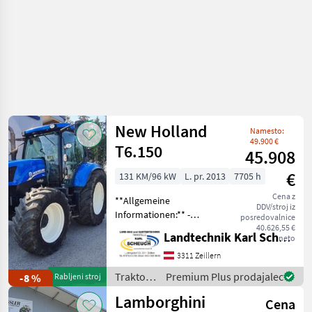
New Holland
Namesto:
49.900 €
T6.150
45.908
€
131 KM/96 kW
L. pr. 2013
7705 h
Cena z
**Allgemeine
DDV/stroj iz
Informationen:** -
posredovalnice
**Marke:** New Holland -
40.626,55 €
Landtechnik Karl Scheuch
neto
**Modell:** T6.150 -
**Baujahr:** 2013 -
3311 Zeillern
**Betriebsstunden:** 7705
Traktor /
Premium Plus prodajalec
-8 %
Rabljeni stroj
Stunden - **Leistung:** 131
New
Lamborghini
PS **
Cena
Holland