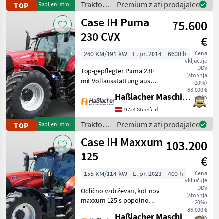
Traktor /
Premium zlati prodajalec
TOP
Rabljeni stroj
gewartet, einsatzbereit,
New
Case IH Puma
aufbereitet
75.600
Holland
230 CVX
€
260 KM/191 kW
L. pr. 2014
6600 h
Cena
vključuje
DDV
Top-gepflegter Puma 230
(stopnja
mit Vollausstattung aus
20%)
erster Hand. Kein
63.000 €
Haßlacher Maschinenhandel
neto
Lohnunternehmer – nur
am eigenen Betrieb
9754 Steinfeld
gelaufen. Durchgehend
Traktor /
Premium zlati prodajalec
TOP
Rabljeni stroj
gewartet, einsatzbereit,
Case IH
Case IH Maxxum
aufbereitet
103.200
125
€
155 KM/114 kW
L. pr. 2023
400 h
Cena
vključuje
DDV
Odlično vzdrževan, kot nov
(stopnja
maxxum 125 s popolno
20%)
opremo iz prve roke. Ni bil v
86.000 €
Haßlacher Maschinenhandel
neto