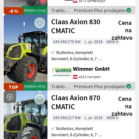
4973 Senftenbach
DUDK - Dodatni ventil dw
1/3
Traktor /
Premium Plus prodajalec
-8 %
Rabljeni stroj
Fendt
Claas Axion 830
Cena
CMATIC
na
zahtevo
243 KM/179 kW
L. pr. 2016
6600 h
✅ Stufenlos, Komplett
Serviciert, 6-Zylinder, 6, 7 L,
RTK ✅ Der gebrauchte
Wimmer GmbH
CLAAS AXION 830 CMATIC
aus dem Jahr 2016 ist ein
4633 Kematen
richtig starker Allrounder
Traktor /
Premium Plus prodajalec
TOP
Rabljeni stroj
für Feld und
Claas
Claas Axion 870
Cena
CMATIC
na
zahtevo
295 KM/217 kW
L. pr. 2016
6800 h
✅ Stufenlos, Komplett
Serviciert, 6-Zylinder, 6, 7 L,