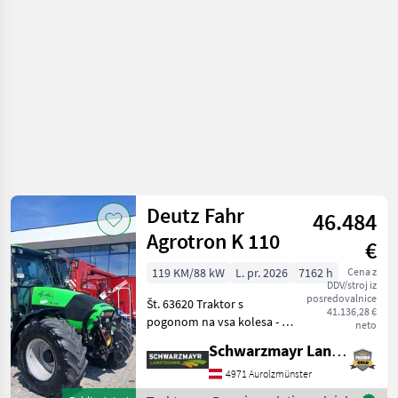
Deutz Fahr
46.484
Agrotron K 110
€
119 KM/88 kW
L. pr. 2026
7162 h
Cena z
DDV/stroj iz
posredovalnice
Št. 63620 Traktor s
41.136,28 €
pogonom na vsa kolesa - z
neto
7170 delovnimi urami -
Schwarzmayr Landtechnik GmbH - Aurolzmünster
letnik izdelave 2006 – prva
registracija 18. 4. 2006 - z
4971 Aurolzmünster
močjo 119 PS - z ročnim