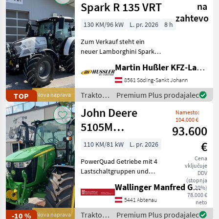
Spark R 135 VRT
na
zahtevo
130 KM/96 kW
L. pr. 2026
8 h
Zum Verkauf steht ein
neuer Lamborghini Spark
135 VRT mit nahezu
Martin Hußler KFZ-Landtechnik
Vollausstattung! •
FARMotion 45
8561 Söding-Sankt Johann
Vierzylindermotor •
Traktor /
Premium Plus prodajalec
TOP
Nova naprava
stufenloses 50km/h
Lamborghini
John Deere
Getriebe mit Powershuttle
Namesto:
104.000 €
5105M
93.600
PowrQuad Plus
€
110 KM/81 kW
L. pr. 2026
Cena
PowerQuad Getriebe mit 4
vključuje
Lastschaltgruppen und
DDV
Parkbremse LED Leuchten
(stopnja
Wallinger Manfred GmbH.
20%)
Haupt und
78.000 €
Zusatzscheinwerfer
5441 Abtenau
neto
Zusatzscheinwerfer über
Traktor /
Premium Plus prodajalec
-10 %
Nova naprava