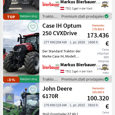
Markus Bierbauer GmbH
neto
152 Liter Pumpe, pogon:
7501 Siget in der Wart
štirikolesni pogon,
brezstopenjski menjalnik,
Traktor /
Premium zlati prodajalec
TOP
Rabljeni stroj
platform
Fendt
Case IH Optum
Namesto:
178.800 €
250 CVXDrive
173.436
€
277 KM/204 kW
L. pr. 2020
1600 h
Cena
Der Standard Traktor der
vključuje
Marke Case IH, Modell
DDV
Optum 250 CVXDrive, ist ein
(stopnja
Markus Bierbauer GmbH
20%)
wunderschönes Fahrzeug
144.530 €
mit einer Leistung von 277
7501 Siget in der Wart
neto
PS und einem Baujahr von
Traktor /
Premium zlati prodajalec
-3 %
Rabljeni stroj
2020. Es verfüg
Case IH
John Deere
Namesto:
105.600 €
6170R
100.320
€
170 KM/125 kW
L. pr. 2015
5810 h
Cena
Stoll Frontlader FZ 60.1