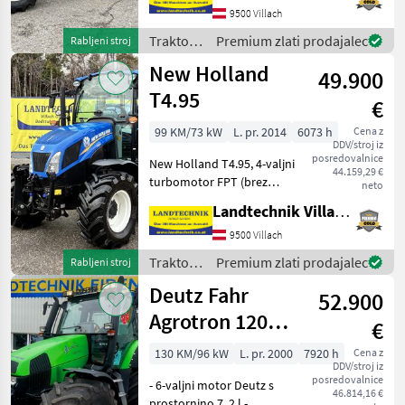
priključni gred, nizka
9500 Villach
udobna kabina s klimatsko
Traktor /
Premium zlati prodajalec
Rabljeni stroj
napravo, zračni sedež,
New
New Holland
49.900
Holland
T4.95
€
99 KM/73 kW
L. pr. 2014
6073 h
Cena z
DDV/stroj iz
posredovalnice
New Holland T4.95, 4-valjni
44.159,29 €
turbomotor FPT (brez
neto
AdBlue), udobna kabina s
Landtechnik Villach GmbH
klimatsko napravo, radiem,
pnevmatskim sedežem in
9500 Villach
sovoznikovim sedežem,
Traktor /
Premium zlati prodajalec
Rabljeni stroj
strešnim oknom, sve
New
Deutz Fahr
52.900
Holland
Agrotron 120
€
Premium
130 KM/96 kW
L. pr. 2000
7920 h
Cena z
DDV/stroj iz
posredovalnice
- 6-valjni motor Deutz s
46.814,16 €
prostornino 7, 2 l -