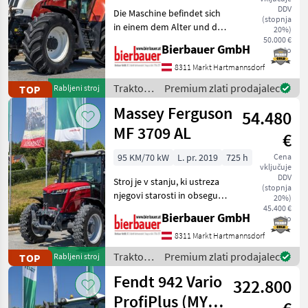
DDV
Die Maschine befindet sich
(stopnja
in einem dem Alter und der
20%)
Nutzung entsprechenden
50.000 €
Bierbauer GmbH
neto
Zustand und kann nach
telefonischer Vereinbarung
8311 Markt Hartmannsdorf
gerne vor Ort besichtigt
Traktor /
Premium zlati prodajalec
TOP
Rabljeni stroj
und geprüft we
Steyr
Massey Ferguson
54.480
MF 3709 AL
€
95 KM/70 kW
L. pr. 2019
725 h
Cena
vključuje
DDV
Stroj je v stanju, ki ustreza
(stopnja
njegovi starosti in obsegu
20%)
uporabe, ter ga je po
45.400 €
Bierbauer GmbH
neto
telefonskem dogovoru
mogoče ogledati in
8311 Markt Hartmannsdorf
preizkusiti na kraju samem.
Traktor /
Premium zlati prodajalec
TOP
Rabljeni stroj
Urejen rabljen st
Massey
Fendt 942 Vario
322.800
Ferguson
ProfiPlus (MY