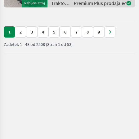
pod obremenitvijo,
Traktor /
Premium Plus prodajalec
Rabljeni stroj
platforma: kabina, š
Case IH
1
2
3
4
5
6
7
8
9
Zadetek
1
-
48
od
2508
(Stran 1 od 53)