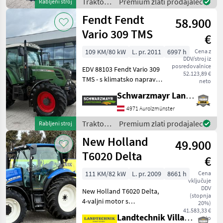
Traktor /
Premium zlati prodajalec
Rabljeni stroj
menjalniko
Deutz
Fendt Fendt
58.900
Fahr
Vario 309 TMS
€
109 KM/80 kW
L. pr. 2011
6997 h
Cena z
DDV/stroj iz
posredovalnice
EDV 88103 Fendt Vario 309
52.123,89 €
TMS - s klimatsko napravo -
neto
z novimi pnevmatikami
Schwarzmayr Landtechnik GmbH - Aurolzmünster
540/65R38 - z novimi
pnevmatikami 480/65R28 -
4971 Aurolzmünster
s sprednjim dvigalom - s 3
Traktor /
Premium zlati prodajalec
Rabljeni stroj
mehanskimi z
Fendt
New Holland
49.900
T6020 Delta
€
111 KM/82 kW
L. pr. 2009
8661 h
Cena
vključuje
DDV
New Holland T6020 Delta,
(stopnja
4-valjni motor s
20%)
prostornino 4, 5 l, sprednja
41.583,33 €
Landtechnik Villach GmbH
neto
hidravlika in sprednji