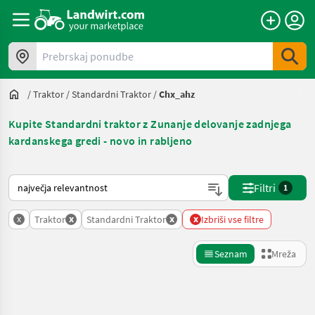
Prebrskaj ponudbe
/
Traktor
/
Standardni Traktor
/
Chx_ahz
Kupite Standardni traktor z Zunanje delovanje zadnjega
kardanskega gredi - novo in rabljeno
Tako je razvrščeno na Landwirt.com
Filtri
1
x
x
x
x
Traktor
Standardni Traktor
Izbriši vse filtre
Seznam
Mreža