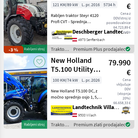
€
121 KM/89 kW
L. pr. 2016
5734 h
Cena z
Rabljen traktor Steyr 4120
DDV/stroj iz
Profi CVT - Sprednja
posredovalnice
hidravlika z upravljanjem in
64.723,89 €
Deschberger Landtechnik GmbH
neto
priključkom za delovno
opremo spredaj - Sprednji
4973 Senftenbach
priključni gred - Zračni
Traktor /
Premium Plus prodajalec
-3 %
Rabljeni stroj
zavorni sistem
Steyr
New Holland
79.990
T5.100 Utility
€
Dual Command
100 KM/74 kW
L. pr. 2026
Cena
vključuje
DDV
New Holland T5.100 DC, z
(stopnja
močno sprednjo osjo 1, 5, 4-
20%)
valjnim motorjem in 4-
66.658,33 €
Landtechnik Villach GmbH
neto
ventilsko tehnologijo,
menjalnikom Powershuttle
9500 Villach
24x24 s funkcijo Stop & Go
Traktor /
Premium zlati prodajalec
Rabljeni stroj
in prestavljanje
New
Holland