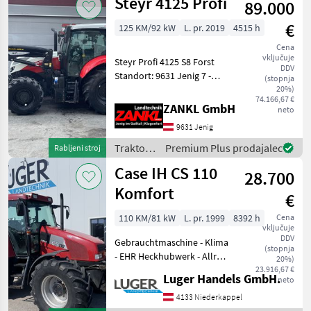
Steyr 4125 Profi
89.000
Ferguson
€
125 KM/92 kW
L. pr. 2019
4515 h
Cena
vključuje
Steyr Profi 4125 S8 Forst
DDV
Standort: 9631 Jenig 7 -
(stopnja
Baujahr 2019 - ca. 4.515
20%)
74.166,67 €
Betriebsstunden -
ZANKL GmbH
neto
Forstverbau -
9631 Jenig
Forstausrüstung -
elektrische
Traktor /
Premium Plus prodajalec
Rabljeni stroj
Hecksteuergeräte
Steyr
Case IH CS 110
28.700
Komfort
€
110 KM/81 kW
L. pr. 1999
8392 h
Cena
vključuje
DDV
Gebrauchtmaschine - Klima
(stopnja
- EHR Heckhubwerk - Allrad
20%)
- Fronthubwerk -
23.916,67 €
Luger Handels GmbH.
neto
Druckluftbremse pogon:
štirikolesni pogon, Prestave
4133 Niederkappel