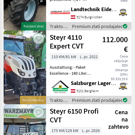
neto
menjalnik ZF Power Shift s
Landtechnik Eidenhammer GmbH
4-stopenjskim
prestavljanjem pod
5274 Burgkirchen
obremenitvijo do 50 km/h -
Traktor /
Premium zlati prodajalec
Rabljeni stroj
Powershuttle - vzmetena
Deutz
Steyr 4110
sprednja
112.000
Fahr
Expert CVT
€
110 KM/81 kW
L. pr. 2022
Cena
vključuje
DDV
Ausstattung: - Paket
(stopnja
Excellence - 180 Liter
20%)
Kraftstofftank + 19 Liter
93.333,33 €
Salzburger Lagerhaus-Technik
neto
AdBlue-Tank mit
Abschließbaren Tankdeckel
5101 Bergheim
und Tankschutz -
Traktor /
Premium zlati prodajalec
Nova naprava
Vorglühanlage -
Steyr
Steyr 6150 Profi
Motorstaubr
Cena
CVT
na
zahtevo
175 KM/129 kW
L. pr. 2026