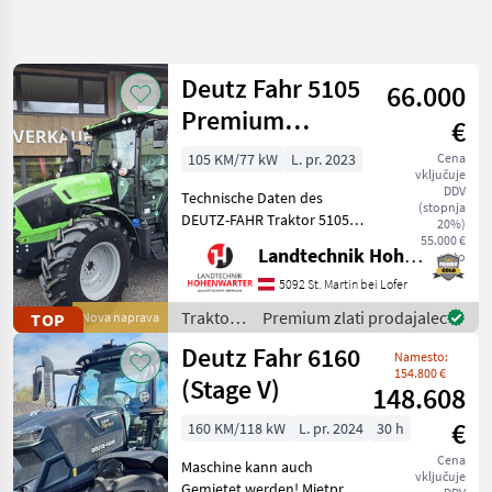
Natančnejše
iskanje
Deutz Fahr 5105
66.000
Kategorija
Država
Filtri
3
Premium
€
(15955)
Prikaži
105 KM/77 kW
L. pr. 2023
Cena
TRENUTNA
Ponastavi
2.508
vključuje
POT
DDV
rezultatov
Technische Daten des
(stopnja
Kmetijska
DEUTZ-FAHR Traktor 5105
20%)
tehnika
Premium > Baujahr: 2023 >
55.000 €
Landtechnik Hohenwarter GmbH
neto
PS/KW: 105 PS > Modell:
Traktor
Premium (Stage V) >
5092 St. Martin bei Lofer
Standardni
Lenksäule schwenk- und
Traktor
Traktor /
Premium zlati prodajalec
TOP
Nova naprava
teleskopierbar > Aerofit S
Deutz
Deutz Fahr 6160
IZBERITE
Namesto:
Fahr
KATEGORIJO
154.800 €
(Stage V)
148.608
Steyr
558
€
160 KM/118 kW
L. pr. 2024
30 h
Cena
Fendt
414
Maschine kann auch
vključuje
Gemietet werden! Mietpreis