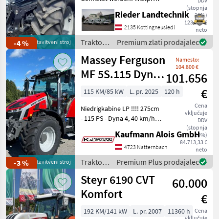
DDV
: € 38, - exkl. MwSt. Modell:
(stopnja
New Holland
387
Rieder Landtechnik
20%)
Powershift ohne Frontlader
123.840 €
Anbaukonsolen,
2135 Kottingneusiedl
neto
Deutz Fahr
186
Beifahrersitz gepolstert mit
Traktor /
Premium zlati prodajalec
-4 %
predstavitveni stroj
Sicherheitsgur
Deutz
Valtra
154
Massey Ferguson
Namesto:
Fahr
104.800 €
MF 5S.115 Dyna-
101.656
John Deere
153
4 Efficient
€
115 KM/85 kW
L. pr. 2025
120 h
Prikaži
vse
Cena
Niedrigkabine LP !!!! 275cm
(24)
vključuje
- 115 PS - Dyna 4, 40 km/h
DDV
Autodrive - 110 l/min
(stopnja
MARKETPLACE
Kaufmann Alois GmbH
20%)
Hydraulikpumpe - Load
84.713,33 €
Sensing - 4 DW Steuergeräte
4723 Natternbach
Ponudbe
Mali
neto
Marketplace
am Heck (2 elektrisch, 2
trgovcev
oglasi
Traktor /
Premium Plus prodajalec
-3 %
predstavitveni stroj
mechan
Massey
Steyr 6190 CVT
60.000
Ferguson
Komfort
€
192 KM/141 kW
L. pr. 2007
11360 h
Cena
vključuje