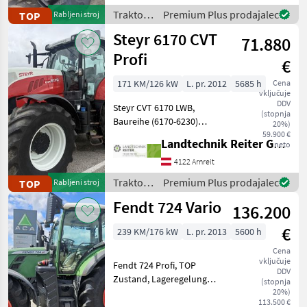
Motorstop an beiden
Traktor /
Premium Plus prodajalec
TOP
Rabljeni stroj
Heckkotflügeln + Motors
Steyr
Steyr 6170 CVT
71.880
Profi
€
171 KM/126 kW
L. pr. 2012
5685 h
Cena
vključuje
DDV
Steyr CVT 6170 LWB,
(stopnja
Baureihe (6170-6230)
20%)
Baujahr 2012 5685 Stunden
59.900 €
Landtechnik Reiter GmbH.
neto
Tier 4 A 6 Zylinder FPT
Motor mit 6, 7Liter
4122 Arnreit
Hurbraum 218 PS mit
Traktor /
Premium Plus prodajalec
TOP
Rabljeni stroj
Power Plus Boost 50kmh
Steyr
Fendt 724 Vario
Druc
136.200
€
239 KM/176 kW
L. pr. 2013
5600 h
Cena
vključuje
Fendt 724 Profi, TOP
DDV
Zustand, Lageregelung
(stopnja
Front, 5 xDW
20%)
113.500 €
Klimaautomatik, Druckluft,