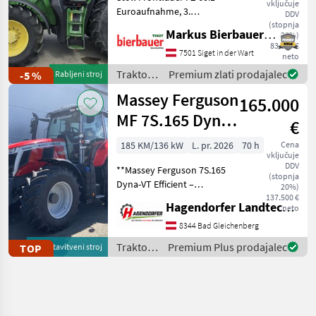
vključuje
Euroaufnahme, 3.
DDV
Steuerkreis, Traktor ist in
(stopnja
Markus Bierbauer GmbH
20%)
Top Zustand, pogon:
83.600 €
štirikolesni pogon,
7501 Siget in der Wart
neto
brezstopenjski menjalnik,
Traktor /
Premium zlati prodajalec
-5 %
Rabljeni stroj
platforma: kabina, število v
John
Massey Ferguson
165.000
Deere
MF 7S.165 Dyna-
€
VT Efficient
185 KM/136 kW
L. pr. 2026
70 h
Cena
vključuje
DDV
**Massey Ferguson 7S.165
(stopnja
Dyna-VT Efficient –
20%)
predstavitveni stroj z le
137.500 €
Hagendorfer Landtechnik
neto
približno 70 delovnimi
urami!** Izkoristite
8344 Bad Gleichenberg
priložnost in si zagotovite
Traktor /
Premium Plus prodajalec
TOP
predstavitveni stroj
ta **skoraj popolnoma
Massey
Ferguson