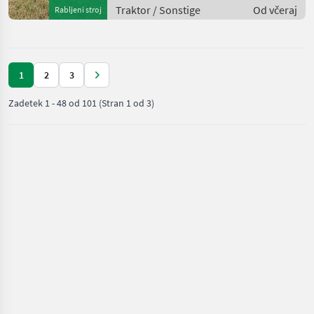
seltenes Modell da di
Traktor / Sonstige
Od včeraj
Rabljeni stroj
1
2
3
Zadetek
1
-
48
od
101
(Stran 1 od 3)