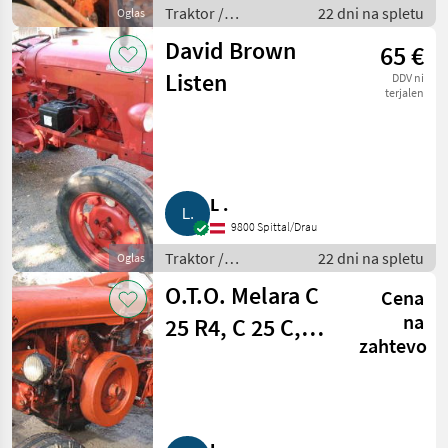
Traktor /
22 dni na spletu
Oglas
Standardni traktor
David Brown
65 €
Listen
DDV ni
terjalen
L .
9800 Spittal/Drau
Traktor /
22 dni na spletu
Oglas
Standardni traktor
O.T.O. Melara C
Cena
na
25 R4, C 25 C,
zahtevo
Allgaier AP 17