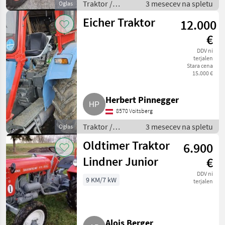
Traktor /
3 mesecev na spletu
Oglas
Standardni
Eicher Traktor
12.000
traktor
€
DDV ni
terjalen
Stara cena
15.000 €
Herbert Pinnegger
8570 Voitsberg
Traktor /
3 mesecev na spletu
Oglas
Standardni
Oldtimer Traktor
6.900
traktor
Lindner Junior
€
DDV ni
9 KM/7 kW
terjalen
Alois Berger