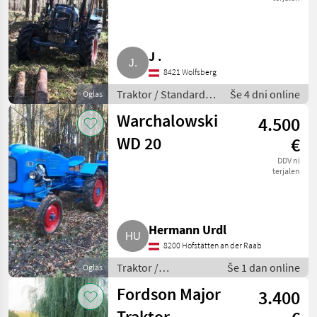
J .
8421 Wolfsberg
Traktor / Standardni
Še 4 dni online
Oglas
traktor
Warchalowski
4.500
WD 20
€
DDV ni
terjalen
Hermann Urdl
8200 Hofstätten an der Raab
Traktor /
Še 1 dan online
Oglas
Standardni traktor
Fordson Major
3.400
Traktor