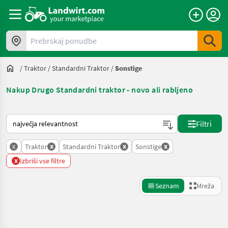
Prebrskaj ponudbe
/
Traktor
/
Standardni Traktor
/
Sonstige
Nakup Drugo Standardni traktor - novo ali rabljeno
Tako je razvrščeno na Landwirt.com
Filtri
x
x
x
x
Traktor
Standardni Traktor
Sonstige
x
Izbriši vse filtre
Seznam
Mreža