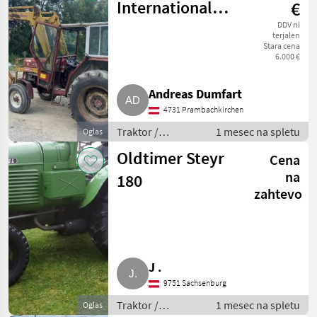
International
€
574 mit
DDV ni
terjalen
Stara cena
Frontlader
6.000 €
Andreas Dumfart
4731 Prambachkirchen
Traktor /
1 mesec na spletu
Oglas
Standardni
Oldtimer Steyr
Cena
traktor
na
180
zahtevo
J .
9751 Sachsenburg
Traktor /
1 mesec na spletu
Oglas