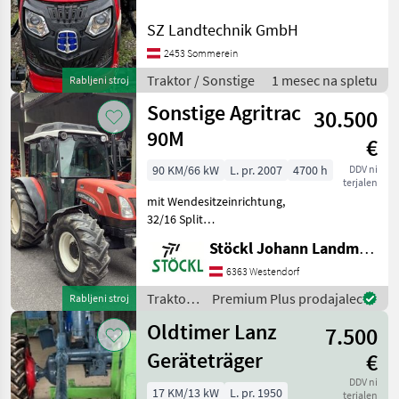
cm³ Treibstoff: Diesel
John Deere
Getriebe Art: Schaltgetriebe
SZ Landtechnik GmbH
Shuttle: mechanisch
Fendt
2453 Sommerein
Schaltgetriebe: Gänge
vorwärts und Rüc
Traktor / Sonstige
1 mesec na spletu
Rabljeni stroj
New Holland
Sonstige Agritrac
30.500
Steyr
90M
€
Claas
90 KM/66 kW
L. pr. 2007
4700 h
DDV ni
terjalen
Prikaži
mit Wendesitzeinrichtung,
vse
32/16 Split
(48)
Commandgetriebe 40km/h,
Stöckl Johann Landmaschinen GesmbH & Co KG
zusätzliche
MODEL
Vorderradbremse, Kabine
6363 Westendorf
mit Heizung, 3
Traktor /
Premium Plus prodajalec
Rabljeni stroj
Zusatzsteuergeräte,
Sonstige
Bereifung 14.9-20 und
Oldtimer Lanz
7.500
RS09/124
540/65-28,
Geräteträger
€
- GT 124
Super
DDV ni
17 KM/13 kW
L. pr. 1950
terjalen
Major