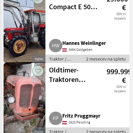
Compact E 5000
€
V Allrad
DDV ni
terjalen
Hannes Weinlinger
3464 Goldgeben
Traktor /
2 mesecev na spletu
Oglas
Standardni
Oldtimer-
999.999
traktor
Traktoren
€
Fordson Major
DDV ni
terjalen
und Nuffield 3
Fritz Pruggmayr
2620 Peisching
Traktor /
2 mesecev na spletu
Oglas