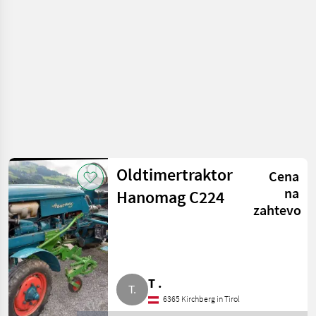
traktor
Oldtimertraktor
Cena
na
Hanomag C224
zahtevo
T .
6365 Kirchberg in Tirol