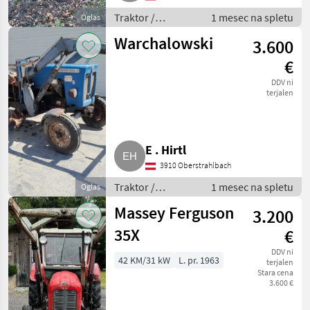
Traktor /
1 mesec na spletu
Oglas
Standardni
Warchalowski
3.600
traktor
€
DDV ni
terjalen
E . Hirtl
3910 Oberstrahlbach
Traktor /
1 mesec na spletu
Oglas
Standardni
Massey Ferguson
3.200
traktor
35X
€
DDV ni
42 KM/31 kW
L. pr. 1963
terjalen
Stara cena
3.600 €