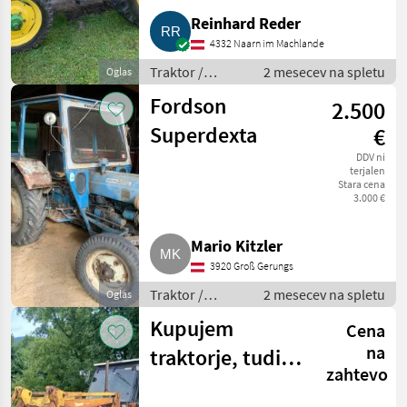
Reinhard Reder
4332 Naarn im Machlande
Traktor /
2 mesecev na spletu
Oglas
Standardni
Fordson
2.500
traktor
Superdexta
€
DDV ni
terjalen
Stara cena
3.000 €
Mario Kitzler
3920 Groß Gerungs
Traktor /
2 mesecev na spletu
Oglas
Standardni
Kupujem
Cena
traktor
na
traktorje, tudi
zahtevo
pokvarjene