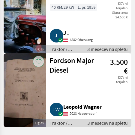
Porsche Diesel
DDV ni
40 KM/29 kW
L. pr. 1959
terjalen
Stara cena
Super A140
24.500 €
J .
4882 Oberwang
Traktor /
3 mesecev na spletu
Oglas
Standardni
Fordson Major
3.500
traktor
Diesel
€
DDV ni
terjalen
Leopold Wagner
2023 Nappersdorf
Traktor /
3 mesecev na spletu
Oglas
Standardni