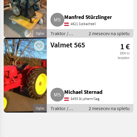
Manfred Stürzlinger
4621 Sipbachzell
Traktor /
2 mesecev na spletu
Oglas
Standardni
Valmet 565
1 €
traktor
DDV ni
terjalen
Michael Sternad
8453 St.johann/Sag.
Traktor /
2 mesecev na spletu
Oglas
Standardni
traktor