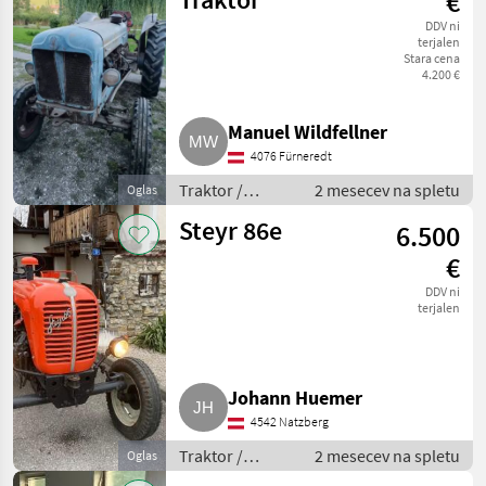
€
DDV ni
terjalen
Stara cena
4.200 €
Manuel Wildfellner
4076 Fürneredt
Traktor /
2 mesecev na spletu
Oglas
Standardni
Steyr 86e
6.500
traktor
€
DDV ni
terjalen
Johann Huemer
4542 Natzberg
Traktor /
2 mesecev na spletu
Oglas
Standardni