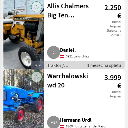
Standardni
Allis Chalmers
2.250
traktor
Big Ten
€
Rasentraktor
DDV ni
terjalen
Stara cena
Oldtimer
2.800 €
Daniel .
3921 Langschlag
Traktor /
1 mesec na spletu
Oglas
Standardni
Warchalowski
3.999
traktor
wd 20
€
DDV ni
terjalen
Hermann Urdl
8200 Hofstätten an der Raab