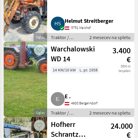
Helmut Streitberger
5751 Maishof
Traktor /
2 mesecev na spletu
Oglas
Standardni
Warchalowski
3.400
traktor
WD 14
€
DDV ni
14 KM/10 kW
L. pr. 1958
terjalen
E .
4600 Bergerndorf
Traktor /
2 mesecev na spletu
Oglas
Standardni
Hofherr
24.000
traktor
Schrantz
€