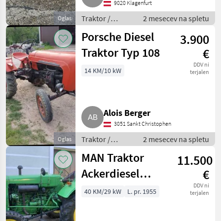
9020 Klagenfurt
Traktor /
2 mesecev na spletu
Oglas
Standardni
Porsche Diesel
3.900
traktor
Traktor Typ 108
€
DDV ni
14 KM/10 kW
terjalen
Alois Berger
3051 Sankt Christophen
Traktor /
2 mesecev na spletu
Oglas
Standardni
MAN Traktor
11.500
traktor
Ackerdiesel
€
AS440 A 4-Rad,
DDV ni
40 KM/29 kW
L. pr. 1955
terjalen
1955, Allrad,
Oldtimer