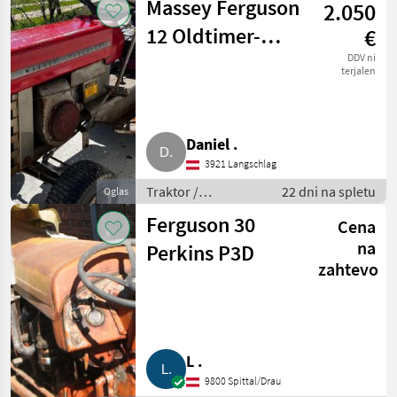
Massey Ferguson
2.050
12 Oldtimer-
€
Rasentraktor
DDV ni
terjalen
Daniel .
3921 Langschlag
Traktor /
22 dni na spletu
Oglas
Standardni traktor
Ferguson 30
Cena
na
Perkins P3D
zahtevo
L .
9800 Spittal/Drau