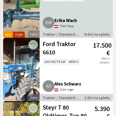
MARKETPLACE
Ponudbe
Mali
Erika Wach
Marketplace
trgovcev
oglasi
7544 Tobaj
Traktor / Standardni
8 dni na spletu
VIP
TOP
Oglas
traktor
Ford Traktor
17.500
6610
€
DDV ni
100 KM/74 kW
4800 h
terjalen
Alex Schwarz
8184 Anger
Traktor / Standardni
2 dni na spletu
Oglas
traktor
Steyr T 80
5.390
Oldtimer, Typ 80