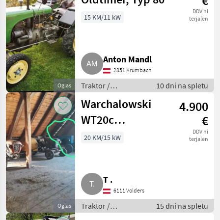
€
DDV ni
15 KM/11 kW
terjalen
Anton Mandl
2851 Krumbach
Traktor /
10 dni na spletu
Oglas
Standardni traktor
Warchalowski
4.900
WT20c
€
Kompressortraktor
DDV ni
20 KM/15 kW
terjalen
T .
6111 Volders
Traktor /
15 dni na spletu
Oglas
Standardni traktor