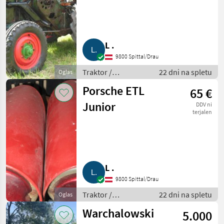
L .
9800 Spittal/Drau
Traktor /
22 dni na spletu
Oglas
Standardni traktor
Porsche ETL
65 €
Junior
DDV ni
terjalen
L .
9800 Spittal/Drau
Traktor /
22 dni na spletu
Oglas
Standardni traktor
Warchalowski
5.000