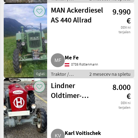
Standardni
MAN Ackerdiesel
9.990
traktor
AS 440 Allrad
€
DDV ni
terjalen
Me Fe
8786 Rottenmann
Traktor /
2 mesecev na spletu
Oglas
Standardni
Lindner
8.000
traktor
Oldtimer-
€
Traktor
DDV ni
terjalen
Karl Voitischek