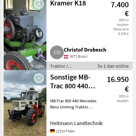
Kramer K18
7.400
traktor
€
DDV ni
terjalen
Stara cena
8.300 €
Christof Drobesch
9371 Brückl
Traktor /
Še 1 dan online
Oglas
Standardni traktor
Sonstige MB-
16.950
Trac 800 440
€
Mercedes
DDV ni
MB-Trac 800 440 Mercedes
terjalen
Unimog Traktor
Benz Unimog Traktor
Schleppe
Schlepper Allrad Zum
Verkauf steht ein MB-Trac
Heitmann Landtechnik
800 aus dem Jahr 1977.
Erhandelt sich hier um ein
21514 Fitzen