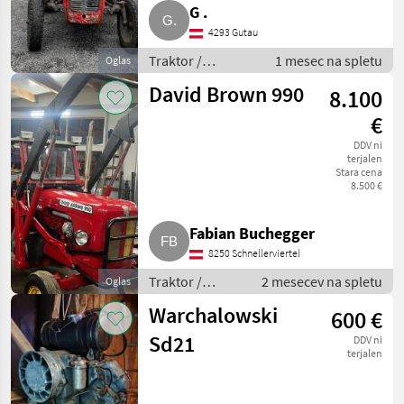
G .
4293 Gutau
Traktor /
1 mesec na spletu
Oglas
Standardni
David Brown 990
8.100
traktor
€
DDV ni
terjalen
Stara cena
8.500 €
Fabian Buchegger
8250 Schnellerviertel
Traktor /
2 mesecev na spletu
Oglas
Standardni
Warchalowski
600 €
traktor
Sd21
DDV ni
terjalen