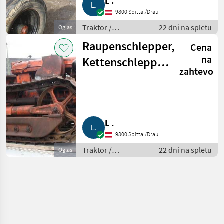
L .
9800 Spittal/Drau
Traktor /
22 dni na spletu
Oglas
Standardni traktor
Raupenschlepper,
Cena
na
Kettenschlepper
zahtevo
LaFo Cingolati
L .
9800 Spittal/Drau
Traktor /
22 dni na spletu
Oglas
Standardni traktor