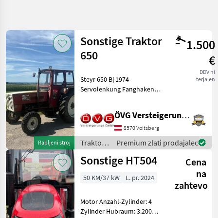
Natančnejše
iskanje
Sonstige Traktor
1.500
Kategorija
Država
Filtri
4
650
€
Prikaži
DDV ni
TRENUTNA
Steyr 650 Bj 1974
Ponastavi
101
terjalen
POT
Servolenkung Fanghaken
rezultatov
Kmetijska
Kat 2 1 dw Steuergerät 1
tehnika
einfachwirkendes
ÖVG Versteigerungen
Steuergerät 1 Druckloser
Traktor
Rücklauf Zapfwelle
8570 Voitsberg
Standardni
540/1000 Reifen hinten neu
Traktor
Traktor /
Premium zlati prodajalec
Rabljeni stroj
Arbei
Sonstige
Sonstige
Sonstige HT504
Cena
na
IZBERITE
50 KM/37 kW
L. pr. 2024
KATEGORIJO
zahtevo
Sonstige
Motor Anzahl-Zylinder: 4
Zylinder Hubraum: 3.200