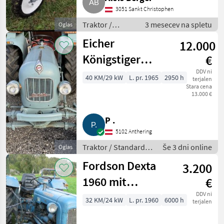
3051 Sankt Christophen
Traktor /
3 mesecev na spletu
Oglas
Standardni
Eicher
12.000
traktor
Königstiger
€
EM300S Bj. 1965
DDV ni
40 KM/29 kW
L. pr. 1965
2950 h
terjalen
Stara cena
13.000 €
P .
5102 Anthering
Traktor / Standardni
Še 3 dni online
Oglas
traktor
Fordson Dexta
3.200
1960 mit
€
Gummiwagen
DDV ni
32 KM/24 kW
L. pr. 1960
6000 h
terjalen