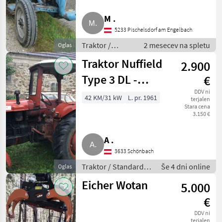
M .
5233 Pischelsdorf am Engelbach
Traktor /
2 mesecev na spletu
Oglas
Standardni
Traktor Nuffield
2.900
traktor
Type 3 DL -
€
Oldtimer
DDV ni
42 KM/31 kW
L. pr. 1961
terjalen
Stara cena
3.150 €
A .
3633 Schönbach
Traktor / Standardni
Še 4 dni online
Oglas
traktor
Eicher Wotan
5.000
€
DDV ni
terjalen