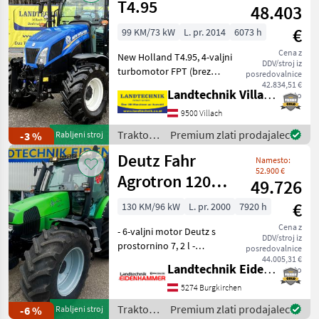
T4.95
48.403
€
99 KM/73 kW
L. pr. 2014
6073 h
Cena z
New Holland T4.95, 4-valjni
DDV/stroj iz
turbomotor FPT (brez
posredovalnice
AdBlue), udobna kabina s
42.834,51 €
Landtechnik Villach GmbH
neto
klimatsko napravo, radiem,
pnevmatskim sedežem in
9500 Villach
sovoznikovim sedežem,
Traktor /
Premium zlati prodajalec
-3 %
Rabljeni stroj
strešnim oknom, sve
New
Deutz Fahr
Namesto:
Holland
52.900 €
Agrotron 120
49.726
Premium
€
130 KM/96 kW
L. pr. 2000
7920 h
Cena z
- 6-valjni motor Deutz s
DDV/stroj iz
prostornino 7, 2 l -
posredovalnice
menjalnik ZF Power Shift s
44.005,31 €
Landtechnik Eidenhammer GmbH
neto
4-stopenjskim
prestavljanjem pod
5274 Burgkirchen
obremenitvijo do 50 km/h -
Traktor /
Premium zlati prodajalec
-6 %
Rabljeni stroj
Powershuttle - vzmetena