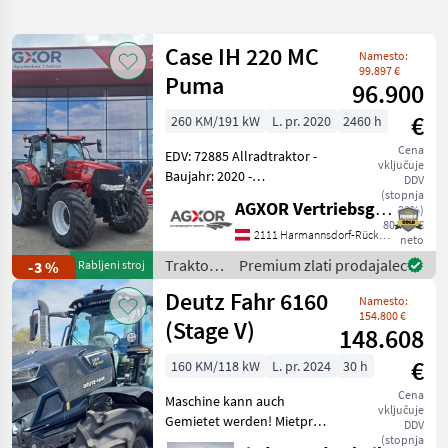
iskanje
Case IH 220 MC
Namesto:
Kategorija
Država
Filtri
3
99.897 €
Puma
96.900
Prikaži
€
260 KM/191 kW
L. pr. 2020
2460 h
TRENUTNA
Ponastavi
4.164
POT
Cena
rezultatov
EDV: 72885 Allradtraktor -
vključuje
Kmetijska
Baujahr: 2020 -
DDV
tehnika
Betriebsstunden: ca. 2460h
(stopnja
AGXOR Vertriebsgesellschaft Ost GmbH
20%)
- mit 4 elektr.
Traktor
80.750 €
Hecksteuergeräte - mit 2
2111 Harmannsdorf-Rückersdorf
neto
Standardni
elektr. Mittensteuergeräte -
Traktor
Traktor /
Premium zlati prodajalec
-3 %
Rabljeni stroj
mit Power Be
Case IH
Deutz Fahr 6160
IZBERITE
Namesto:
KATEGORIJO
154.800 €
(Stage V)
148.608
Fendt
718
€
160 KM/118 kW
L. pr. 2024
30 h
Cena
Steyr
694
Maschine kann auch
vključuje
Gemietet werden! Mietpreis
DDV
: € 38, - exkl. MwSt. Modell:
(stopnja
New Holland
503