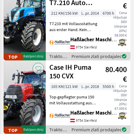
T7.210 Auto
€
Command
212 KM/156 kW
L. pr. 2014
6700 h
Cena
vključuje
DDV
T7.210 mit Vollausstattung
(stopnja
aus erster Hand. Kein
20%)
Lohnunternehmer – nur
58.000 €
Haßlacher Maschinenhandel
neto
am eigenen Betrieb
gelaufen. Durchgehend
9754 Steinfeld
gewartet, einsatzbereit,
Traktor /
Premium zlati prodajalec
TOP
Rabljeni stroj
aufbereitet, technisch aufge
New
Case IH Puma
80.400
Holland
150 CVX
€
165 KM/121 kW
L. pr. 2018
5500 h
Cena
vključuje
DDV
Top-gepflegter puma 150
(stopnja
mit Vollausstattung aus
20%)
erster Hand. Kein
67.000 €
Haßlacher Maschinenhandel
neto
Lohnunternehmer – nur
am eigenen Betrieb
9754 Steinfeld
gelaufen. Durchgehend
Traktor /
Premium zlati prodajalec
TOP
Rabljeni stroj
gewartet, einsatzbereit,