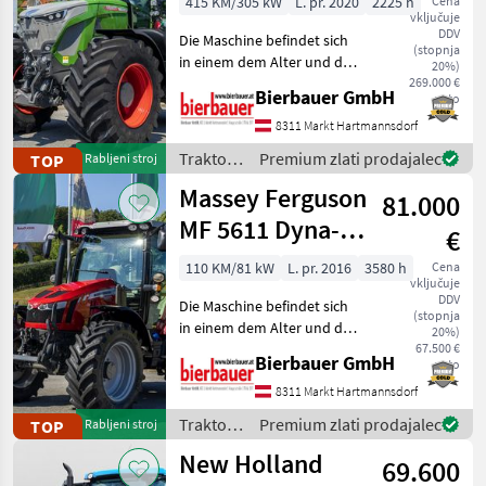
415 KM/305 kW
L. pr. 2020
2225 h
Cena
vključuje
DDV
Die Maschine befindet sich
(stopnja
in einem dem Alter und der
20%)
Nutzung entsprechenden
269.000 €
Bierbauer GmbH
neto
Zustand und kann nach
telefonischer Vereinbarung
8311 Markt Hartmannsdorf
gerne vor Ort besichtigt
Traktor /
Premium zlati prodajalec
TOP
Rabljeni stroj
und geprüft we
Fendt
Massey Ferguson
81.000
MF 5611 Dyna-6
€
Efficient
110 KM/81 kW
L. pr. 2016
3580 h
Cena
vključuje
DDV
Die Maschine befindet sich
(stopnja
in einem dem Alter und der
20%)
Nutzung entsprechenden
67.500 €
Bierbauer GmbH
neto
Zustand und kann nach
telefonischer Vereinbarung
8311 Markt Hartmannsdorf
gerne vor Ort besichtigt
Traktor /
Premium zlati prodajalec
TOP
Rabljeni stroj
und geprüft we
Massey
New Holland
69.600
Ferguson