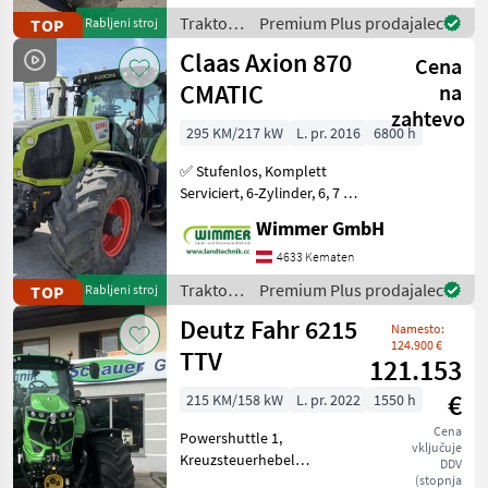
richtig starker Allrounder
Traktor /
Premium Plus prodajalec
TOP
Rabljeni stroj
für Feld und
Claas
Claas Axion 870
Cena
CMATIC
na
zahtevo
295 KM/217 kW
L. pr. 2016
6800 h
✅ Stufenlos, Komplett
Serviciert, 6-Zylinder, 6, 7 L,
RTK ✅ Der gebrauchte
Wimmer GmbH
CLAAS AXION 870 CMATIC
aus dem Jahr 2016 ist ein
4633 Kematen
richtig starker Allrounder
Traktor /
Premium Plus prodajalec
TOP
Rabljeni stroj
für Feld und
Claas
Deutz Fahr 6215
Namesto:
124.900 €
TTV
121.153
€
215 KM/158 kW
L. pr. 2022
1550 h
Cena
Powershuttle 1,
vključuje
Kreuzsteuerhebel
DDV
elektrisch,
(stopnja