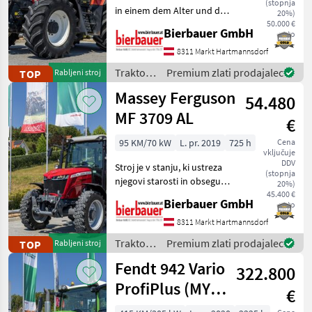
(stopnja
in einem dem Alter und der
20%)
Nutzung entsprechenden
50.000 €
Bierbauer GmbH
neto
Zustand und kann nach
telefonischer Vereinbarung
8311 Markt Hartmannsdorf
gerne vor Ort besichtigt
Traktor /
Premium zlati prodajalec
TOP
Rabljeni stroj
und geprüft we
Steyr
Massey Ferguson
54.480
MF 3709 AL
€
95 KM/70 kW
L. pr. 2019
725 h
Cena
vključuje
DDV
Stroj je v stanju, ki ustreza
(stopnja
njegovi starosti in obsegu
20%)
uporabe, ter ga je po
45.400 €
Bierbauer GmbH
neto
telefonskem dogovoru
mogoče ogledati in
8311 Markt Hartmannsdorf
preizkusiti na kraju samem.
Traktor /
Premium zlati prodajalec
TOP
Rabljeni stroj
Urejen rabljen st
Massey
Fendt 942 Vario
322.800
Ferguson
ProfiPlus (MY
€
2020)