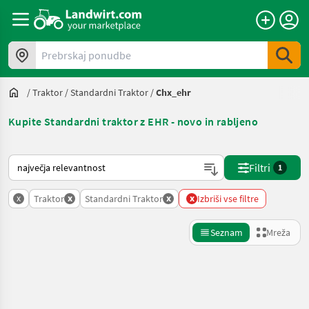
Prebrskaj ponudbe
/
Traktor
/
Standardni Traktor
/
Chx_ehr
Kupite Standardni traktor z EHR - novo in rabljeno
Tako je razvrščeno na Landwirt.com
Filtri
1
x
x
x
x
Traktor
Standardni Traktor
Izbriši vse filtre
Seznam
Mreža
Natančnejše