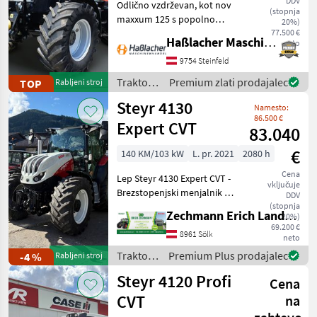
DDV
Odlično vzdrževan, kot nov
(stopnja
maxxum 125 s popolno
20%)
opremo iz prve roke. Ni bil v
77.500 €
Haßlacher Maschinenhandel
neto
uporabi pri pogodbenih
izvajalcih – deloval je
9754 Steinfeld
izključno v lastnem
Traktor /
Premium zlati prodajalec
TOP
Rabljeni stroj
gospodarstvu. Redno
Case IH
Steyr 4130
Namesto:
86.500 €
Expert CVT
83.040
€
140 KM/103 kW
L. pr. 2021
2080 h
Cena
Lep Steyr 4130 Expert CVT -
vključuje
Brezstopenjski menjalnik -
DDV
Vzmetenje sprednje osi -
(stopnja
Zechmann Erich Landmaschinen-Portalbau
20%)
Vzmetenje kabine - 2-
69.200 €
vodilna pnevmatska zavora
8961 Sölk
neto
prikolice - Delovne luči LED
Traktor /
Premium Plus prodajalec
-4 %
Rabljeni stroj
-
Steyr
Steyr 4120 Profi
Cena
CVT
na