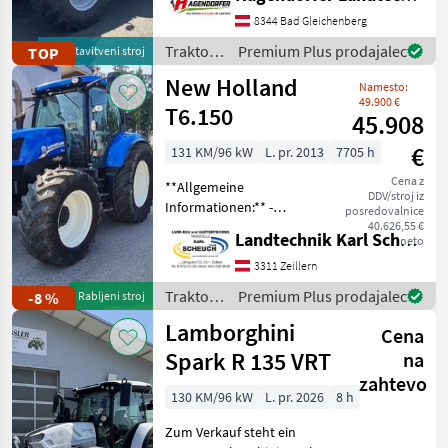
približno 70 delovnimi
urami!** Izkoristite
8344 Bad Gleichenberg
priložnost in si zagotovite
Traktor /
Premium Plus prodajalec
TOP
predstavitveni stroj
ta **skoraj popolnoma
Massey
New Holland
Namesto:
Ferguson
49.900 €
T6.150
45.908
€
131 KM/96 kW
L. pr. 2013
7705 h
Cena z
**Allgemeine
DDV/stroj iz
Informationen:** -
posredovalnice
**Marke:** New Holland -
40.626,55 €
Landtechnik Karl Scheuch
neto
**Modell:** T6.150 -
**Baujahr:** 2013 -
3311 Zeillern
**Betriebsstunden:** 7705
Traktor /
Premium Plus prodajalec
-8 %
Rabljeni stroj
Stunden - **Leistung:** 131
New
Lamborghini
PS **
Cena
Holland
Spark R 135 VRT
na
zahtevo
130 KM/96 kW
L. pr. 2026
8 h
Zum Verkauf steht ein