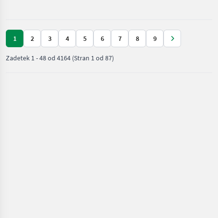
Deutz
sprednja
Fahr
1
2
3
4
5
6
7
8
9
Zadetek
1
-
48
od
4164
(Stran 1 od 87)