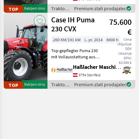
gelaufen. Durchgehend
Traktor /
Premium zlati prodajalec
TOP
Rabljeni stroj
gewartet, einsatzbereit,
New
Case IH Puma
aufbereitet
75.600
Holland
230 CVX
€
260 KM/191 kW
L. pr. 2014
6600 h
Cena
vključuje
DDV
Top-gepflegter Puma 230
(stopnja
mit Vollausstattung aus
20%)
erster Hand. Kein
63.000 €
Haßlacher Maschinenhandel
neto
Lohnunternehmer – nur
am eigenen Betrieb
9754 Steinfeld
gelaufen. Durchgehend
Traktor /
Premium zlati prodajalec
TOP
Rabljeni stroj
gewartet, einsatzbereit,
Case IH
aufbereitet