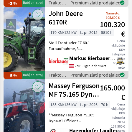
Traktor /
Premium zlati prodajalec
-3 %
Rabljeni stroj
2020. Es verfüg
Case IH
John Deere
Namesto:
105.600 €
6170R
100.320
€
170 KM/125 kW
L. pr. 2015
5810 h
Cena
Stoll Frontlader FZ 60.1
vključuje
Euroaufnahme, 3.
DDV
Steuerkreis, Traktor ist in
(stopnja
Markus Bierbauer GmbH
20%)
Top Zustand, pogon:
83.600 €
štirikolesni pogon,
7501 Siget in der Wart
neto
brezstopenjski menjalnik,
Traktor /
Premium zlati prodajalec
-5 %
Rabljeni stroj
platforma: kabina, število v
John
Massey Ferguson
165.000
Deere
MF 7S.165 Dyna-
€
VT Efficient
185 KM/136 kW
L. pr. 2026
70 h
Cena
vključuje
DDV
**Massey Ferguson 7S.165
(stopnja
Dyna-VT Efficient –
20%)
predstavitveni stroj z le
137.500 €
Hagendorfer Landtechnik
neto