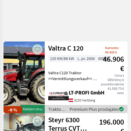
Valtra C 120
Namesto:
49.900 €
46.906
120 KM/88 kW
L. pr. 2004
6000 h
€
Valtra C120 Traktor
Cena z
==Vermittlungsverkauf== -4
DDV/stroj iz
DW Steuergeräte hinten -
posredovalnice
41.509,73 €
Fronthydraulik -
LT-PROFI GmbH
neto
Frontzapfwelle -1 DW
8230 Hartberg
Steuergerät Vorne -6000h
-480/65R28 vorne 600
Traktor /
Premium Plus prodajalec
-6 %
Rabljeni stroj
Valtra
Steyr 6300
196.000
Terrus CVT