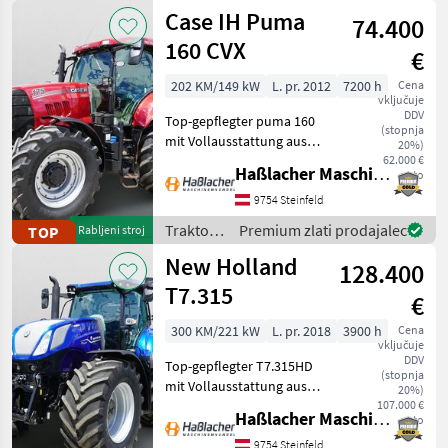
Case IH
Case IH Puma
aufbereitet
74.400
160 CVX
€
202 KM/149 kW
L. pr. 2012
7200 h
Cena
vključuje
DDV
Top-gepflegter puma 160
(stopnja
mit Vollausstattung aus
20%)
erster Hand. Kein
62.000 €
Haßlacher Maschinenhandel
neto
Lohnunternehmer – nur
am eigenen Betrieb
9754 Steinfeld
gelaufen. Durchgehend
Traktor /
Premium zlati prodajalec
TOP
Rabljeni stroj
gewartet, einsatzbereit,
Case IH
New Holland
aufbereitet
128.400
T7.315
€
300 KM/221 kW
L. pr. 2018
3900 h
Cena
vključuje
DDV
Top-gepflegter T7.315HD
(stopnja
mit Vollausstattung aus
20%)
erster Hand. Kein
107.000 €
Haßlacher Maschinenhandel
neto
Lohnunternehmer – nur
am eigenen Betrieb
9754 Steinfeld