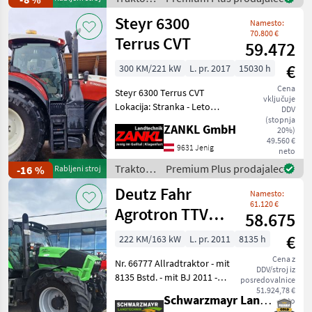
klimatsko
New
Steyr 6300
Namesto:
Holland
70.800 €
Terrus CVT
59.472
€
300 KM/221 kW
L. pr. 2017
15030 h
Cena
Steyr 6300 Terrus CVT
vključuje
Lokacija: Stranka - Leto
DDV
izgradnje 2017 - cca 15.030
(stopnja
ZANKL GmbH
20%)
obratovalnih ur - še
49.560 €
menjava! - 300 KM +
9631 Jenig
neto
pospešek - Kabina s
Traktor /
Premium Plus prodajalec
-16 %
Rabljeni stroj
klimatsko napravo in
Steyr
Deutz Fahr
Namesto:
61.120 €
Agrotron TTV
58.675
630
€
222 KM/163 kW
L. pr. 2011
8135 h
Cena z
Nr. 66777 Allradtraktor - mit
DDV/stroj iz
8135 Bstd. - mit BJ 2011 -
posredovalnice
mit Zapfwelle
51.924,78 €
Schwarzmayr Landtechnik GmbH - Aurolzmünster
neto
540/540E/1000/1000E - mit