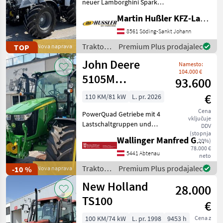
neuer Lamborghini Spark
135 VRT mit nahezu
Martin Hußler KFZ-Landtechnik
Vollausstattung! •
FARMotion 45
8561 Söding-Sankt Johann
Vierzylindermotor •
Traktor /
Premium Plus prodajalec
TOP
Nova naprava
stufenloses 50km/h
Lamborghini
John Deere
Getriebe mit Powershuttle
Namesto:
104.000 €
5105M
93.600
PowrQuad Plus
€
110 KM/81 kW
L. pr. 2026
Cena
PowerQuad Getriebe mit 4
vključuje
Lastschaltgruppen und
DDV
Parkbremse LED Leuchten
(stopnja
Wallinger Manfred GmbH.
20%)
Haupt und
78.000 €
Zusatzscheinwerfer
5441 Abtenau
neto
Zusatzscheinwerfer über
Traktor /
Premium Plus prodajalec
-10 %
Nova naprava
Blinkerleuchten
John
New Holland
Teleskopspiegel Beifa
28.000
Deere
TS100
€
100 KM/74 kW
L. pr. 1998
9453 h
Cena z