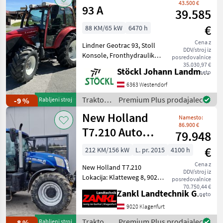
43.500 €
93 A
39.585
€
88 KM/65 kW
6470 h
Cena z
Lindner Geotrac 93, Stoll
DDV/stroj iz
Konsole, Fronthydraulik
posredovalnice
und Frontzapfwelle,
35.030,97 €
Stöckl Johann Landmaschinen GesmbH & Co KG
neto
hydraulische
Frontgeräteentlastung,
6363 Westendorf
hydraulisches Bremsventil,
Traktor /
Premium Plus prodajalec
-9 %
Rabljeni stroj
Kundendienst durchgeführt
Lindner
New Holland
Kupplu
Namesto:
86.900 €
T7.210 Auto
79.948
Command
€
212 KM/156 kW
L. pr. 2015
4100 h
Cena z
New Holland T7.210
DDV/stroj iz
Lokacija: Klatteweg 8, 9020
posredovalnice
Klagenfurt - Leto izdelave
70.750,44 €
Zankl Landtechnik GmbH
neto
2015 - približno 4.100
obratovalnih ur - 212 PS –
9020 Klagenfurt
šestvaljni motor - Kabina s
Traktor /
Premium Plus prodajalec
-8 %
Rabljeni stroj