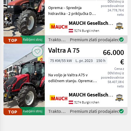
DDV/stroj iz
posredovalnice
Oprema: - Sprednja
24.778,76 €
hidravlika - 2 priključka DW
neto
spredaj - Enoročajni
MAUCH Gesellschaft m.b.H. & Co.KG
krmilnik - 4 krmilniki DW
zadaj - DL povratni vod -
5274 Burgkirchen
Klimatska naprava -
Traktor /
Premium zlati prodajalec
TOP
Rabljeni stroj
Pnevmatski sedež - Okro
New
Valtra A 75
66.000
Holland
€
75 KM/55 kW
L. pr. 2023
150 h
Cena z
DDV/stroj iz
Na voljo je Valtra A75 v
posredovalnice
odličnem stanju. Oprema: -
58.407,08 €
sprednja hidravlika -
neto
sprednji kardanski pogon -
MAUCH Gesellschaft m.b.H. & Co.KG
hidravlični zavorni ventil -
5274 Burgkirchen
ABS - 5 krmilnih enot DW -
enor
Traktor /
Premium zlati prodajalec
TOP
Rabljeni stroj
Valtra