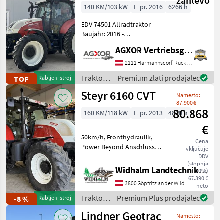
zahtevo
140 KM/103 kW
L. pr. 2016
6266 h
EDV 74501 Allradtraktor -
Baujahr: 2016 -
Betriebsstunden: 6266 - 121
AGXOR Vertriebsgesellschaft Ost GmbH
PS Normalleistung und 154
PS geboostet - Stufenloses
2111 Harmannsdorf-Rückersdorf
Getriebe 50 km/h Eco mit
Traktor /
Premium zlati prodajalec
TOP
Rabljeni stroj
1750 Motor
Steyr
Steyr 6160 CVT
Namesto:
87.900 €
80.868
160 KM/118 kW
L. pr. 2013
4800 h
€
50km/h, Fronthydraulik,
Cena
Power Beyond Anschlüsse,
vključuje
4 DW Steuergeräte,
DDV
(stopnja
Druckluftbremse, gefederte
Widhalm Landtechnik GmbH
20%)
Kabine, gefederte
67.390 €
3800 Göpfritz an der Wild
Vorderachse, LS Pumpe,
neto
stufenloses Getriebe, K80,
Traktor /
Premium Plus prodajalec
-8 %
Rabljeni stroj
au
Steyr
Lindner Geotrac
Namesto: