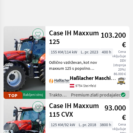
Case IH Maxxum
103.200
125
€
155 KM/114 kW
L. pr. 2023
400 h
Cena
vključuje
DDV
Odlično vzdrževan, kot nov
(stopnja
maxxum 125 s popolno
20%)
opremo iz prve roke. Ni bil v
86.000 €
Haßlacher Maschinenhandel
neto
uporabi pri podizvajalcih –
deloval je izključno v
9754 Steinfeld
lastnem kmetijskem
Traktor /
Premium zlati prodajalec
TOP
Rabljeni stroj
gospodarstvu. Red
Case IH
Case IH Maxxum
93.000
115 CVX
€
125 KM/92 kW
L. pr. 2018
3800 h
Cena
vključuje