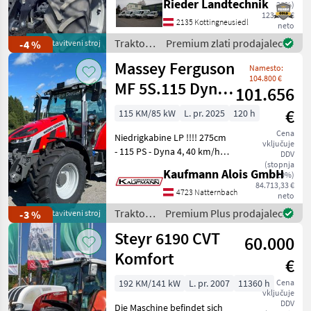
Rieder Landtechnik
20%)
Powershift ohne Frontlader
123.840 €
Anbaukonsolen,
2135 Kottingneusiedl
neto
Claas
426
Beifahrersitz gepolstert mit
Traktor /
Premium zlati prodajalec
-4 %
predstavitveni stroj
Sicherheitsgur
Deutz
John Deere
416
Massey Ferguson
Namesto:
Fahr
104.800 €
MF 5S.115 Dyna-
101.656
Deutz Fahr
299
4 Efficient
€
115 KM/85 kW
L. pr. 2025
120 h
Prikaži
vse
Cena
Niedrigkabine LP !!!! 275cm
(31)
vključuje
- 115 PS - Dyna 4, 40 km/h
DDV
Autodrive - 110 l/min
(stopnja
MARKETPLACE
Kaufmann Alois GmbH
20%)
Hydraulikpumpe - Load
84.713,33 €
Sensing - 4 DW Steuergeräte
4723 Natternbach
Ponudbe
Mali
neto
Marketplace
am Heck (2 elektrisch, 2
trgovcev
oglasi
Traktor /
Premium Plus prodajalec
-3 %
predstavitveni stroj
mechan
Massey
Steyr 6190 CVT
60.000
Ferguson
Komfort
€
192 KM/141 kW
L. pr. 2007
11360 h
Cena
vključuje
DDV
Die Maschine befindet sich