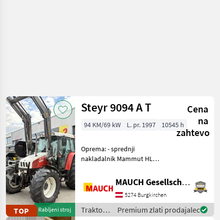
Steyr 9094 A T
Cena
na
94 KM/69 kW
L. pr. 1997
10545 h
zahtevo
Oprema: - sprednji
nakladalnik Mammut HLP
150 - hidravlično zaklepanje
priključkov - večnamenski
MAUCH Gesellschaft m.b.H. & Co.KG
priključek - 3 krmilni krogi -
5274 Burgkirchen
enoročajni krmilnik -
sprednja hidra
Traktor /
Premium zlati prodajalec
TOP
Rabljeni stroj
Steyr