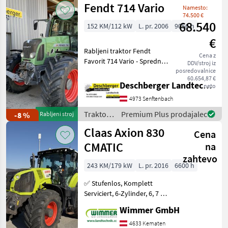
Fendt 714 Vario
Namesto:
74.500 €
68.540
152 KM/112 kW
L. pr. 2006
9056 h
€
Rabljeni traktor Fendt
Cena z
Favorit 714 Vario - Sprednje
DDV/stroj iz
dvigalo cat.2 - Dodatni
posredovalnice
60.654,87 €
ventil dw 1/1 zadaj DUDK -
Deschberger Landtechnik GmbH
neto
Dodatni ventil dw 1/2 zadaj
4973 Senftenbach
DUDK - Dodatni ventil dw
1/3
Traktor /
Premium Plus prodajalec
-8 %
Rabljeni stroj
Fendt
Claas Axion 830
Cena
CMATIC
na
zahtevo
243 KM/179 kW
L. pr. 2016
6600 h
✅ Stufenlos, Komplett
Serviciert, 6-Zylinder, 6, 7 L,
RTK ✅ Der gebrauchte
Wimmer GmbH
CLAAS AXION 830 CMATIC
aus dem Jahr 2016 ist ein
4633 Kematen