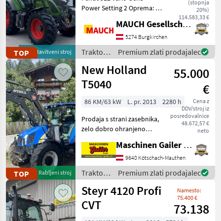
(stopnja
Power Setting 2 Oprema: -
20%)
Sprednji dvigalo:
114.583,33 €
MAUCH Gesellschaft m.b.H. & Co.KG
neto
položaj/razbremenitev - 4
dvostransko delujoči
5274 Burgkirchen
krmilni ventili na zadku
Traktor /
Premium zlati prodajalec
TOP
predstavitveni stroj
(DUDK) - Hidravlična črpalk
Fendt
New Holland
55.000
T5040
€
86 KM/63 kW
L. pr. 2013
2280 h
Cena z
DDV/stroj iz
posredovalnice
Prodaja s strani zasebnika,
48.672,57 €
zelo dobro ohranjeno
neto
stanje, le 2280 obratovalnih
Maschinen Gailer GmbH
ur!! Powershuttle,
prestavljanje pod
9640 Kötschach-Mauthen
obremenitvijo, EHR,
Traktor /
Premium zlati prodajalec
TOP
Rabljeni stroj
sprednji nakladalnik Stoll
New
Steyr 4120 Profi
FZ
Namesto:
Holland
75.400 €
CVT
73.138