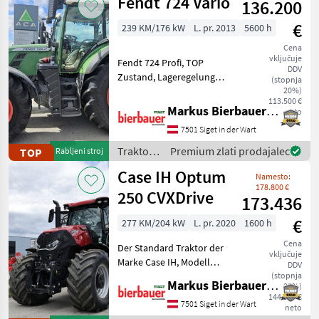
Fendt 724 Vario
136.200
€
239 KM/176 kW
L. pr. 2013
5600 h
Cena
vključuje
Fendt 724 Profi, TOP
DDV
Zustand, Lageregelung
(stopnja
Front, 5 xDW
20%)
113.500 €
Klimaautomatik, Druckluft,
Markus Bierbauer GmbH
neto
152 Liter Pumpe, pogon:
7501 Siget in der Wart
štirikolesni pogon,
brezstopenjski menjalnik,
Traktor /
Premium zlati prodajalec
TOP
Rabljeni stroj
platform
Fendt
Case IH Optum
Namesto:
178.800 €
250 CVXDrive
173.436
€
277 KM/204 kW
L. pr. 2020
1600 h
Cena
Der Standard Traktor der
vključuje
Marke Case IH, Modell
DDV
Optum 250 CVXDrive, ist ein
(stopnja
Markus Bierbauer GmbH
20%)
wunderschönes Fahrzeug
144.530 €
mit einer Leistung von 277
7501 Siget in der Wart
neto
PS und einem Baujahr von