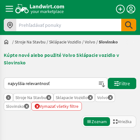
Prehľadávať ponuky
/
Stroje Na Stavbu
/
Sklápacie Vozidlo
/
Volvo
/
Slovinsko
Kúpte nové alebo použité Volvo Sklápacie vozidlo v
Slovinsko
Takto sa vykonáva triedenie na Landwirt.com
Filtre
x
x
x
x
Stroje Na Stavbu
Sklapacie Vozidlo
Volvo
x
x
Slovinsko
Vymazať všetky filtre
Zoznam
Mriežka