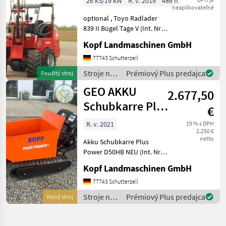
26 kS/19 kW
R. v. 2019
486 h
neaplikovateľné
Hubmast
optional , Toyo Radlader
839 II Bügel Tage V (Int. Nr.
13206) TOYO 836 II Bügel
Kopf Landmaschinen GmbH
Stage V Baujahr 2019 486
Betriebsstunden 3, 10 m
77743 Schutterzell
Hubhöhe / Hubmast
Stroje na
Prémiový Plus predajca
Použitý stroj
Allradantrieb übe
stavbu /
GEO AKKU
2.677,50
Toyo
Schubkarre Plus
€
Power D50HB
R. v. 2021
19 % s DPH
2.250 €
NEU
netto
Akku Schubkarre Plus
Power D50HB NEU (Int. Nr.
13089) Akku Schubkarre
Kopf Landmaschinen GmbH
Mini Dumper Baujahr 2021
Manufaktur: Plus Power
77743 Schutterzell
Modell: D50HB Engine: B+S
Stroje na
Prémiový Plus predajca
Nový stroj
Net weight: 255,
stavbu /
Geo