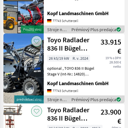
Minidumper zu vermieten
(Int. Nr. 17605)
Kopf Landmaschinen GmbH
Verschiedene Maschinen zu
vermieten - Minibagger -
77743 Schutterzell
Hoflader (Toyo) - JCB Te
Stroje na
Prémiový Plus predajca
Použitý stroj
stavbu /
Toyo Radlader
33.915
JCB
836 II Bügel
€
Black, 4.
26 kS/19 kW
R. v. 2024
19 % s DPH
28.500 €
Steuerkreis
netto
optional , TOYO 836 II Bügel
Stage V (Int-Nr.: 14820)
BLACK Edition, 4.
Kopf Landmaschinen GmbH
Steuerkreis, STVZO-
GutachtenStandard
77743 Schutterzell
Schaufel 110 cm und
Stroje na
Prémiový Plus predajca
predvádzací stroj
Palettengabel
stavbu /
Toyo Radlader
Neumaschine 2024 3, 1
23.900
Toyo
836 II Bügel
€
Stage V 310
DPH je