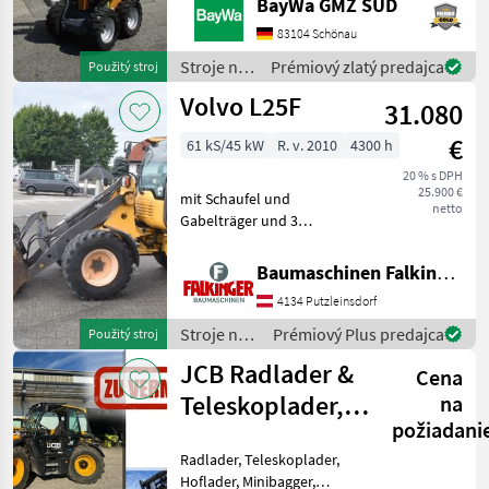
BayWa GMZ SÜD
UNTER DER TRITTGIANT
COMPACT
83104 Schönau
WERKZEUGAUFNAHMEMotor-
Stroje na
Prémiový zlatý predajca
Použitý stroj
Moderner Kubota
stavbu /
Volvo L25F
Dreizylinderdieselmotor,
31.080
Sonstige
Typ
€
61 kS/45 kW
R. v. 2010
4300 h
20 % s DPH
25.900 €
mit Schaufel und
netto
Gabelträger und 3
hydraulischen Steuerkreis!!
Betriebsgewicht: 5200kg
Baumaschinen Falkinger
Reifen 70% Der Volvo L25F
4134 Putzleinsdorf
ist in einem guten
Zustand!! BAUMASCHINEN
Stroje na
Prémiový Plus predajca
Použitý stroj
FALKIN
stavbu /
JCB Radlader &
Cena
Volvo
Teleskoplader,
na
požiadani
Toyo Hoflader,
Radlader, Teleskoplader,
Min
Hoflader, Minibagger,