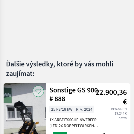
Volvo
Mecalac
Thwaites
Neuson
Wacker
Ďalšie výsledky, ktoré by vás mohli
zaujímať:
JCB
Zobraziť
Sonstige GS 900
všetkých
22.900,36
28
# 888
€
MARKETPLACE
25 kS/18 kW
R. v. 2024
19 % s DPH
19.244 €
Ponuky
Drobné
netto
1X ARBEITSSCHEINWERFER
Marketplace
predajcov
inzeráty
(LED)2X DOPPELTWIRKEND
MECHANISCHGEGENGEWICHT