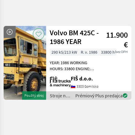
Spresniť
hľadanie
Volvo BM 425C -
11.900
Kategória
Krajina
Filtre
4
1
1986 YEAR
€
290 kS/213 kW
R. v. 1986
33800 h
bez DPH
Zobraziť 1
AKTUÁLNA
Resetovať
CESTA
výsledkov
YEAR: 1986 WORKING
stavebná
HOURS: 33800 ENGINE:
technika
DIESEL VOLVO - 213KW 4X4
FIŠ d.o.o.
Stroje
DRIVE 11.5M3 PAYLOAD
Na
AUTOMATIC GEARBOX (5
3303 Gomilsko
Stavbu
GEARS) WEIGHT 17100KG
Stroje na
Prémiový Plus predajca
Použitý stroj
Sklapacie
TYRES 40% DUMPER
stavbu /
Vozidlo
DIMENSION
Volvo
Volvo
VYBRAŤ
KATEGÓRIU