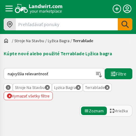
Prehľadávať ponuky
/
Stroje Na Stavbu
/
Lyžica Bagra
/
Terrablade
Kúpte nové alebo použité Terrablade Lyžica bagra
Takto sa vykonáva triedenie na Landwirt.com
Filtre
x
x
x
x
Stroje Na Stavbu
Lyzica Bagra
Terrablade
x
Vymazať všetky filtre
Zoznam
Mriežka