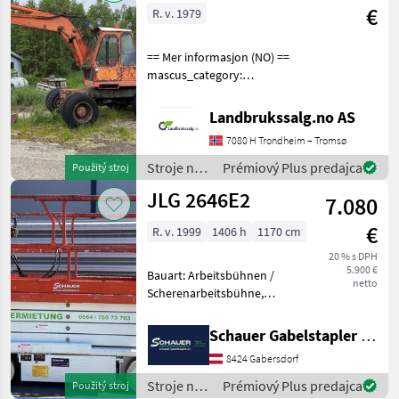
€
R. v. 1979
== Mer informasjon (NO) ==
mascus_category:
excavators Please provide
reference number upon
Landbrukssalg.no AS
request: 9504 See
7080 H Trondheim – Tromsø
en.landbrukssalg.no/9504
for more images Specificati
Stroje na
Prémiový Plus predajca
Použitý stroj
stavbu /
JLG 2646E2
7.080
Atlas
€
R. v. 1999
1406 h
1170 cm
20 % s DPH
5.900 €
Bauart: Arbeitsbühnen /
netto
Scherenarbeitsbühne,
Tragkraft: 340kg, Hubhöhe:
7920mm, Batterie: Trojan
Schauer Gabelstapler GmbH
PzS 6V 225Ah Zustand: 60 -
8424 Gabersdorf
80%, Bereifung vorne:
Vollgummi Einfach 8
Stroje na
Prémiový Plus predajca
Použitý stroj